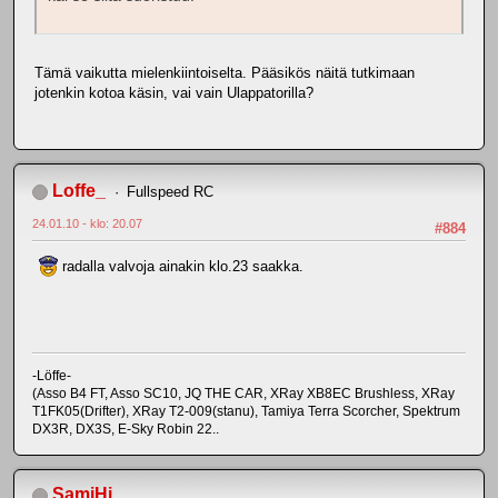
Tämä vaikutta mielenkiintoiselta. Pääsikös näitä tutkimaan
jotenkin kotoa käsin, vai vain Ulappatorilla?
Loffe_
Fullspeed RC
24.01.10 - klo: 20.07
#884
radalla valvoja ainakin klo.23 saakka.
-Löffe-
(Asso B4 FT, Asso SC10, JQ THE CAR, XRay XB8EC Brushless, XRay
T1FK05(Drifter), XRay T2-009(stanu), Tamiya Terra Scorcher, Spektrum
DX3R, DX3S, E-Sky Robin 22..
SamiHi