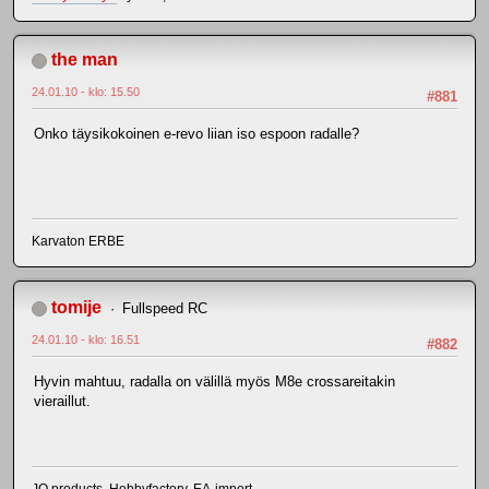
the man
24.01.10 - klo: 15.50
#881
Onko täysikokoinen e-revo liian iso espoon radalle?
Karvaton ERBE
tomije
Fullspeed RC
24.01.10 - klo: 16.51
#882
Hyvin mahtuu, radalla on välillä myös M8e crossareitakin
vieraillut.