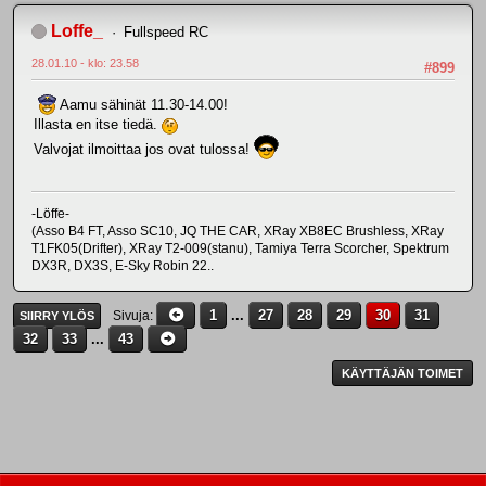
Loffe_
Fullspeed RC
28.01.10 - klo: 23.58
#899
Aamu sähinät 11.30-14.00!
Illasta en itse tiedä.
Valvojat ilmoittaa jos ovat tulossa!
-Löffe-
(Asso B4 FT, Asso SC10, JQ THE CAR, XRay XB8EC Brushless, XRay
T1FK05(Drifter), XRay T2-009(stanu), Tamiya Terra Scorcher, Spektrum
DX3R, DX3S, E-Sky Robin 22..
1
...
27
28
29
30
31
Sivuja
SIIRRY YLÖS
32
33
...
43
KÄYTTÄJÄN TOIMET