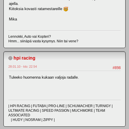
ajella.
Kiitoksia kovasti ratamestareille
Mika
Lennokki, Auto vai Kopteri?
Hmm... siinäpä vasta kysymys. Niin tai vene?
hpi racing
28.01.10 - klo: 22.54
#898
Tuleeko huomenna kukaan valjoja radalle.
| HPI RACING | FUTABA | PRO-LINE | SCHUMACHER | TURNIGY |
ULTIMATE RACING | SPEED PASSION | MUCHMORE | TEAM
ASSOCIATED
| HUDY | NOSRAM | ZiPPY |