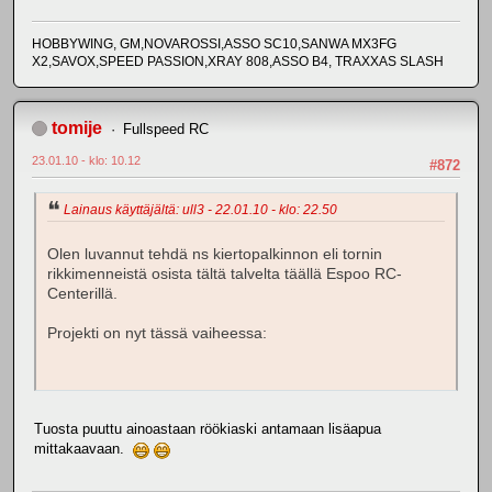
HOBBYWING, GM,NOVAROSSI,ASSO SC10,SANWA MX3FG
X2,SAVOX,SPEED PASSION,XRAY 808,ASSO B4, TRAXXAS SLASH
tomije
Fullspeed RC
23.01.10 - klo: 10.12
#872
Lainaus käyttäjältä: ull3 - 22.01.10 - klo: 22.50
Olen luvannut tehdä ns kiertopalkinnon eli tornin
rikkimenneistä osista tältä talvelta täällä Espoo RC-
Centerillä.
Projekti on nyt tässä vaiheessa:
Tuosta puuttu ainoastaan röökiaski antamaan lisäapua
mittakaavaan.