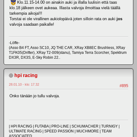
Klo.11.15-14.00 on ainakin auki ja illalla luulisin että taas
klo.18 jälkeen ovet aukeaa. Illasta valvoja ilmoittaa vielä täällä
tarkempia aikoja!!!
Torstai ei ole virallinen aukiolopäivä joten silloin rata on auki
jos
valvoja saadaan paikalle!
-Löffe-
(Asso B4 FT, Asso SC10, JQ THE CAR, XRay XB8EC Brushless, XRay
T1FK05(Drifter), XRay T2-009(stanu), Tamiya Terra Scorcher, Spektrum
DX3R, DX3S, E-Sky Robin 22..
hpi racing
28.01.10 - klo: 17.32
#895
Onko tänään jo tullu valvoja.
| HPI RACING | FUTABA | PRO-LINE | SCHUMACHER | TURNIGY |
ULTIMATE RACING | SPEED PASSION | MUCHMORE | TEAM
ASSOCIATED