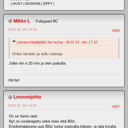
| HUDY | NOSRAM | ZiPPY |
Mikko L
Fullspeed RC
28.01.10 - klo: 17.53
#896
Lainaus käyttäjältä: hpi racing - 28.01.10 - klo: 17.32
Onko tänään jo tullu valvoja.
Jollei niin n.20 min ja olen paikalla.
Old fart
Lennonjohto
28.01.10 - klo: 21.47
#897
On se hieno rata!
Nyt on sisäänajettu sekä mies että Blitz.
Ensikertalaisena uusi Blitz tuntui sopivalta käteen, ja rata kivalta