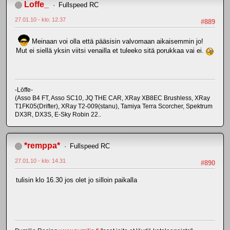
Loffe_
Fullspeed RC
27.01.10 - klo: 12.37
#889
Meinaan voi olla että pääsisin valvomaan aikaisemmin jo!
Mut ei siellä yksin viitsi venailla et tuleeko sitä porukkaa vai ei.
-Löffe-
(Asso B4 FT, Asso SC10, JQ THE CAR, XRay XB8EC Brushless, XRay
T1FK05(Drifter), XRay T2-009(stanu), Tamiya Terra Scorcher, Spektrum
DX3R, DX3S, E-Sky Robin 22..
*remppa*
Fullspeed RC
27.01.10 - klo: 14.31
#890
tulisin klo 16.30 jos olet jo silloin paikalla