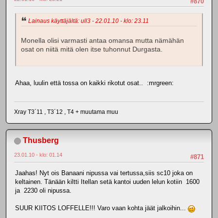
#870
Lainaus käyttäjältä: ull3 - 22.01.10 - klo: 23.11
Monella olisi varmasti antaa omansa mutta nämähän
osat on niitä mitä olen itse tuhonnut Durgasta.
Ahaa, luulin että tossa on kaikki rikotut osat.. :mrgreen:
Xray T3´11 , T3´12 , T4 + muutama muu
Thusberg
23.01.10 - klo: 01.14
#871
Jaahas! Nyt ois Banaani nipussa vai tertussa,siis sc10 joka on
keltainen. Tänään kiltti Itellan setä kantoi uuden lelun kotiin 1600
ja 2230 oli nipussa.
SUUR KIITOS LOFFELLE!!! Varo vaan kohta jäät jalkoihin...