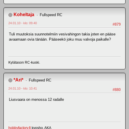
Koheltaja
Fullspeed RC
24.01.10 - klo: 09.40
#879
Tuli muutoksia suunnotelmiin vesivahingon takia joten en pääse
avaamaan ovia tänään. Pääseekö joku muu valvoja paikalle?
Kylätason RC-kuski.
*Ari*
Fullspeed RC
24.01.10 - klo: 10.41
#880
Liusvaara on menossa 12 radalle
hobbyfactory.fi
kyosho, AKA