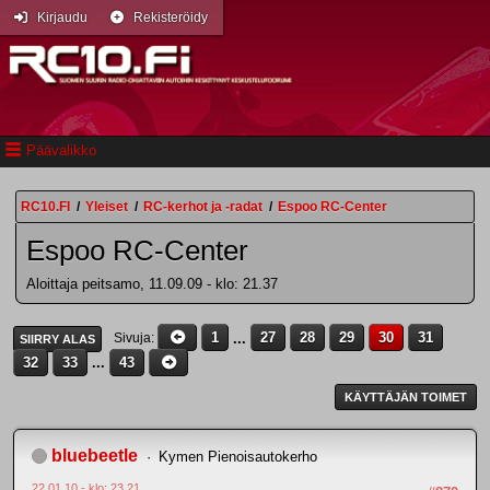
Kirjaudu
Rekisteröidy
Päävalikko
RC10.FI
/
Yleiset
/
RC-kerhot ja -radat
/
Espoo RC-Center
Espoo RC-Center
Aloittaja peitsamo, 11.09.09 - klo: 21.37
1
...
27
28
29
30
31
Sivuja
SIIRRY ALAS
32
33
...
43
KÄYTTÄJÄN TOIMET
bluebeetle
Kymen Pienoisautokerho
22.01.10 - klo: 23.21