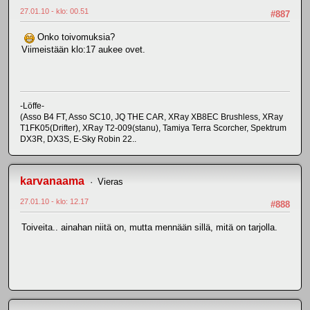
27.01.10 - klo: 00.51
#887
Onko toivomuksia?
Viimeistään klo:17 aukee ovet.
-Löffe-
(Asso B4 FT, Asso SC10, JQ THE CAR, XRay XB8EC Brushless, XRay
T1FK05(Drifter), XRay T2-009(stanu), Tamiya Terra Scorcher, Spektrum
DX3R, DX3S, E-Sky Robin 22..
karvanaama
Vieras
27.01.10 - klo: 12.17
#888
Toiveita.. ainahan niitä on, mutta mennään sillä, mitä on tarjolla.