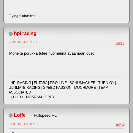
Flying Calacucco
hpi racing
27.01.10 - klo: 23.35
#893
Monelta porukka tulee huomenna avaamaan ovet
| HPI RACING | FUTABA | PRO-LINE | SCHUMACHER | TURNIGY |
ULTIMATE RACING | SPEED PASSION | MUCHMORE | TEAM
ASSOCIATED
| HUDY | NOSRAM | ZiPPY |
Loffe_
Fullspeed RC
28.01.10 - klo: 00.01
#894