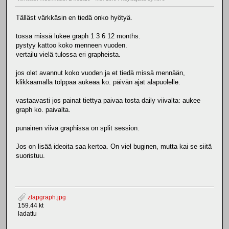
Tälläst värkkäsin en tiedä onko hyötyä.
tossa missä lukee graph 1 3 6 12 months.
pystyy kattoo koko menneen vuoden.
vertailu vielä tulossa eri grapheista.
jos olet avannut koko vuoden ja et tiedä missä mennään,
klikkaamalla tolppaa aukeaa ko. päivän ajat alapuolelle.
vastaavasti jos painat tiettya paivaa tosta daily viivalta: aukee
graph ko. paivalta.
punainen viiva graphissa on split session.
Jos on lisää ideoita saa kertoa. On viel buginen, mutta kai se siitä
suoristuu.
zlapgraph.jpg
159.44 kt
ladattu