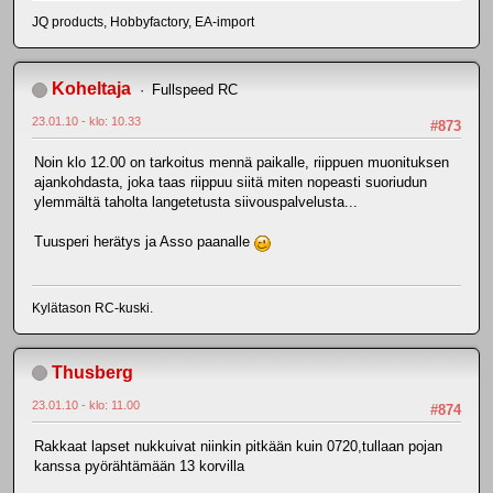
JQ products, Hobbyfactory, EA-import
Koheltaja
Fullspeed RC
23.01.10 - klo: 10.33
#873
Noin klo 12.00 on tarkoitus mennä paikalle, riippuen muonituksen
ajankohdasta, joka taas riippuu siitä miten nopeasti suoriudun
ylemmältä taholta langetetusta siivouspalvelusta...
Tuusperi
herätys
ja Asso paanalle
Kylätason RC-kuski.
Thusberg
23.01.10 - klo: 11.00
#874
Rakkaat lapset nukkuivat niinkin pitkään kuin 0720,tullaan pojan
kanssa pyörähtämään 13 korvilla