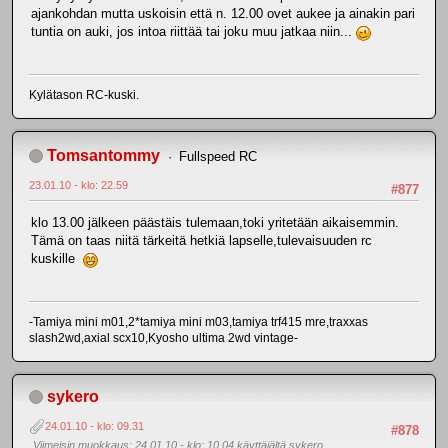
ajankohdan mutta uskoisin että n. 12.00 ovet aukee ja ainakin pari
tuntia on auki, jos intoa riittää tai joku muu jatkaa niin...
Kylätason RC-kuski.
Tomsantommy
Fullspeed RC
23.01.10 - klo: 22.59
#877
klo 13.00 jälkeen päästäis tulemaan,toki yritetään aikaisemmin.
Tämä on taas niitä tärkeitä hetkiä lapselle,tulevaisuuden rc
kuskille
-Tamiya mini m01,2*tamiya mini m03,tamiya trf415 mre,traxxas
slash2wd,axial scx10,Kyosho ultima 2wd vintage-
sykero
24.01.10 - klo: 09.31
#878
Viimeisin muokkaus
: 24.01.10 - klo: 10.04 käyttäjältä sykero