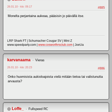
26.01.10 - klo: 09.17
#885
Monelta perjantaina aukeaa, pääsisin jo päivällä itse.
LRP Shark FT | Schumacher Cougar SV | Mini Z
www.speedparty.com |
www.cosworthrsclub.com
| JoeUa
karvanaama
Vieras
26.01.10 - klo: 20.23
#886
Onko huomisista aukioloajoista vielä mitään tietoa tai valistunutta
arvausta?
Loffe_
Fullspeed RC