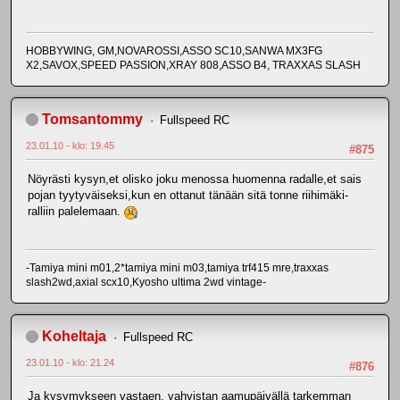
HOBBYWING, GM,NOVAROSSI,ASSO SC10,SANWA MX3FG
X2,SAVOX,SPEED PASSION,XRAY 808,ASSO B4, TRAXXAS SLASH
Tomsantommy
Fullspeed RC
23.01.10 - klo: 19.45
#875
Nöyrästi kysyn,et olisko joku menossa huomenna radalle,et sais
pojan tyytyväiseksi,kun en ottanut tänään sitä tonne riihimäki-
ralliin palelemaan.
-Tamiya mini m01,2*tamiya mini m03,tamiya trf415 mre,traxxas
slash2wd,axial scx10,Kyosho ultima 2wd vintage-
Koheltaja
Fullspeed RC
23.01.10 - klo: 21.24
#876
Ja kysymykseen vastaen, vahvistan aamupäivällä tarkemman