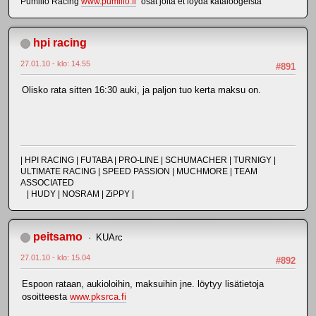
Pumilio Racing
www.pumilio.fi
"osat joita et löydä kataloogeista"
hpi racing
27.01.10 - klo: 14.55
#891
Olisko rata sitten 16:30 auki, ja paljon tuo kerta maksu on.
| HPI RACING | FUTABA | PRO-LINE | SCHUMACHER | TURNIGY |
ULTIMATE RACING | SPEED PASSION | MUCHMORE | TEAM
ASSOCIATED
| HUDY | NOSRAM | ZiPPY |
peitsamo
KUArc
27.01.10 - klo: 15.04
#892
Espoon rataan, aukioloihin, maksuihin jne. löytyy lisätietoja
osoitteesta
www.pksrca.fi