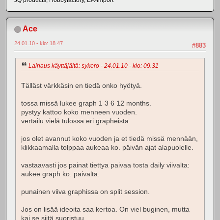
JQ products, Hobbyfactory, EA-import
Ace
24.01.10 - klo: 18.47
#883
Lainaus käyttäjältä: sykero - 24.01.10 - klo: 09.31
Tälläst värkkäsin en tiedä onko hyötyä.
tossa missä lukee graph 1 3 6 12 months.
pystyy kattoo koko menneen vuoden.
vertailu vielä tulossa eri grapheista.
jos olet avannut koko vuoden ja et tiedä missä mennään,
klikkaamalla tolppaa aukeaa ko. päivän ajat alapuolelle.
vastaavasti jos painat tiettya paivaa tosta daily viivalta:
aukee graph ko. paivalta.
punainen viiva graphissa on split session.
Jos on lisää ideoita saa kertoa. On viel buginen, mutta
kai se siitä suoristuu.