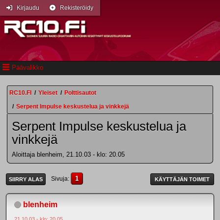
Kirjaudu
Rekisteröidy
Päävalikko
RC10.FI
/
Yleiset
/
Polttisautot
/
Serpent Impulse keskustelua ja vinkkejä
Serpent Impulse keskustelua ja
vinkkejä
Aloittaja blenheim, 21.10.03 - klo: 20.05
1
Sivuja
SIIRRY ALAS
KÄYTTÄJÄN TOIMET
blenheim
21.10.03 - klo: 20.05