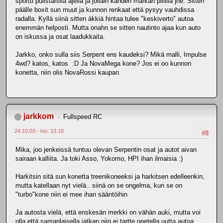
sportti pullstartilla ajella ja jollain kahden markan pillillä jne. Sitten
päälle boxit sun muut ja kunnon renkaat että pysyy vauhdissa
radalla. Kyllä siinä sitten äkkiä hintaa tulee "keskiverto" autoa
enemmän helposti. Mutta onahn se sitten nautinto ajaa kun auto
on iskussa ja osat laadukkaita.
Jarkko, onko sulla siis Serpent ens kaudeksi? Mikä malli, Impulse
4wd? katos, katos :D Ja NovaMega kone? Jos ei oo kunnon
konetta, niin olis NovaRossi kaupan.
jarkkom
Fullspeed RC
24.10.03 - klo: 13.18
#8
Mika, joo jenkeissä tuntuu olevan Serpentin osat ja autot aivan
sairaan kalliita. Ja toki Asso, Yokomo, HPI ihan ilmaisia :)
Harkitsin sitä sun konetta treenikoneeksi ja harkitsen edelleenkin,
mutta katellaan nyt vielä.. siinä on se ongelma, kun se on
"turbo"kone niin ei mee ihan sääntöihin
Ja autosta vielä, että enskesän merkki on vähän auki, mutta voi
olla että samanlaisella jatkan niin ei tartte opetella uutta autoa