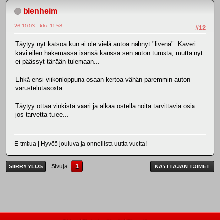
blenheim
26.10.03 - klo: 11.58
#12
Täytyy nyt katsoa kun ei ole vielä autoa nähnyt "livenä". Kaveri
kävi eilen hakemassa isänsä kanssa sen auton turusta, mutta nyt
ei päässyt tänään tulemaan...
Ehkä ensi viikonloppuna osaan kertoa vähän paremmin auton
varustelutasosta...
Täytyy ottaa vinkistä vaari ja alkaa ostella noita tarvittavia osia
jos tarvetta tulee...
E-tmkua | Hyvöö jouluva ja onnellista uutta vuotta!
1
Sivuja
SIIRRY YLÖS
KÄYTTÄJÄN TOIMET