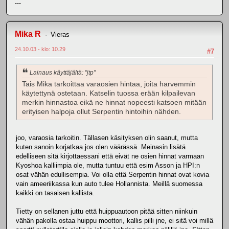
---
Mika R
Vieras
24.10.03 - klo: 10.29
#7
Lainaus käyttäjältä: "jtp"
Tais Mika tarkoittaa varaosien hintaa, joita harvemmin
käytettynä ostetaan. Katselin tuossa erään kilpailevan
merkin hinnastoa eikä ne hinnat nopeesti katsoen mitään
erityisen halpoja ollut Serpentin hintoihin nähden.
joo, varaosia tarkoitin. Tällasen käsityksen olin saanut, mutta
kuten sanoin korjatkaa jos olen väärässä. Meinasin lisätä
edelliseen sitä kirjottaessani että eivät ne osien hinnat varmaan
Kyoshoa kalliimpia ole, mutta tuntuu että esim Asson ja HPI:n
osat vähän edullisempia. Voi olla että Serpentin hinnat ovat kovia
vain ameeriikassa kun auto tulee Hollannista. Meillä suomessa
kaikki on tasaisen kallista.
Tietty on sellanen juttu että huippuautoon pitää sitten niinkuin
vähän pakolla ostaa huippu moottori, kallis pilli jne, ei sitä voi millä