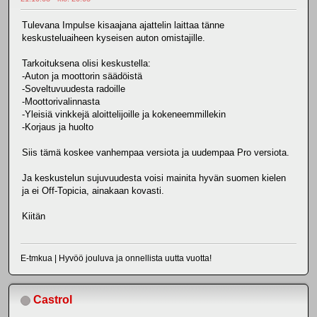
Tulevana Impulse kisaajana ajattelin laittaa tänne
keskusteluaiheen kyseisen auton omistajille.
Tarkoituksena olisi keskustella:
-Auton ja moottorin säädöistä
-Soveltuvuudesta radoille
-Moottorivalinnasta
-Yleisiä vinkkejä aloittelijoille ja kokeneemmillekin
-Korjaus ja huolto
Siis tämä koskee vanhempaa versiota ja uudempaa Pro versiota.
Ja keskustelun sujuvuudesta voisi mainita hyvän suomen kielen
ja ei Off-Topicia, ainakaan kovasti.
Kiitän
E-tmkua | Hyvöö jouluva ja onnellista uutta vuotta!
Castrol