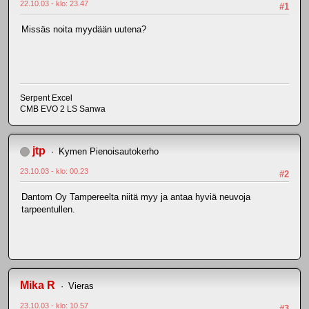
22.10.03 - klo: 23.47
#1
Missäs noita myydään uutena?
Serpent Excel
CMB EVO 2 LS Sanwa
jtp
Kymen Pienoisautokerho
23.10.03 - klo: 00.23
#2
Dantom Oy Tampereelta niitä myy ja antaa hyviä neuvoja
tarpeentullen.
Mika R
Vieras
23.10.03 - klo: 10.57
#3