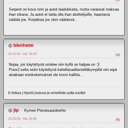
Serpent on kova nimi ja autot laadukkaita, mutta varaosat maksaa
ihan sikana. Ja autot ei taida olla ihan aloittelijoille, haastavia
säätää jne. Korjatkaa jos olen väärässä..
blenheim
23.10.03 - klo: 19.33
#4
Nojaa, jos käytettynä ostelee niin kyllä se halpaa on :)!
Poox2:selta ostin käytettynä kahellasaallaviielläkympillä niin eipä
ainakaan ensikokemukset ole kovin kalliita...
E-tmkua | Hyvöö jouluva ja onnellista uutta vuotta!
jtp
Kymen Pienoisautokerho
23.10.03 - klo: 20.45
#5