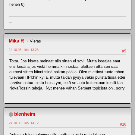
heheh 8)
---
Mika R
Vieras
24.10.03 - klo: 13.23
#9
Totta. Jos kisata meinaat niin sitten ei sovi. Mutta koeajaa saat
ens kesänä jos vielä homma kiinnostaa; olettaen että sen saa
autoosi sitten kiinni siinä paikan päällä. Olen miettinyt tuota tohon
tulevaan HPI:hin kyllä, mutta taidan pysyä vakio pullstartissa ettei
tarvitse ostaa toista boxia ym, eikä se auto kuitenkaan kestä tän
NovaRossin tehoja.. Nyt menee vähän Serpent topicista ohi, sorry.
blenheim
24.10.03 - klo: 14.12
#10
Autossa tulee valmiina pilli, motti ja kaikki mahdollinen