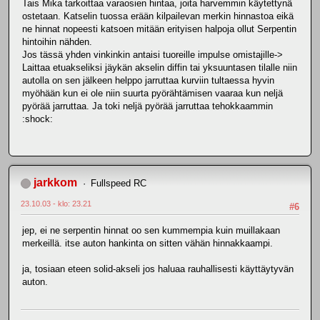
Tais Mika tarkoittaa varaosien hintaa, joita harvemmin käytettynä
ostetaan. Katselin tuossa erään kilpailevan merkin hinnastoa eikä
ne hinnat nopeesti katsoen mitään erityisen halpoja ollut Serpentin
hintoihin nähden.
Jos tässä yhden vinkinkin antaisi tuoreille impulse omistajille->
Laittaa etuakseliksi jäykän akselin diffin tai yksuuntasen tilalle niin
autolla on sen jälkeen helppo jarruttaa kurviin tultaessa hyvin
myöhään kun ei ole niin suurta pyörähtämisen vaaraa kun neljä
pyörää jarruttaa. Ja toki neljä pyörää jarruttaa tehokkaammin
:shock:
jarkkom
Fullspeed RC
23.10.03 - klo: 23.21
#6
jep, ei ne serpentin hinnat oo sen kummempia kuin muillakaan
merkeillä. itse auton hankinta on sitten vähän hinnakkaampi.
ja, tosiaan eteen solid-akseli jos haluaa rauhallisesti käyttäytyvän
auton.