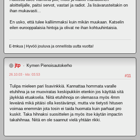
aloittelijalle, paitsi servot, vastari ja radiot. Ja lisävarusteitakin on
ihan mukavasti...
En usko, että tulee kalliimmaksi kuin mikän muukaan. Katselin
eilen eurooppalaisia hintoja ja olivat ne ihan kohtuuhintaisia.
E-tmkua | Hyvöö jouluva ja onnellista uutta vuotta!
jtp
Kymen Pienoisautokerho
26.10.03 - klo: 03.53
#11
Tulipa mieleen pari lisavinkkiä. Kannattaa hommata varalle
etuhihna ja se muoviratas keskipukkiin etenkin jos käyttää sitä
jäykkää etuakselia. Niitä etuhihnoja on olemassa myös 4mm
leveänä mikä pitäisi olla kestävämpi, mutta vie tietysti hitusen
voimaa enemmän jota tosin ei taida huomata kuin parhaat pro
kuskit. Taka hihnaksi suosittelen ja myös itse käytän impactin
takahihnaa. Niitä en ole saannut vielä yhtään rikki.