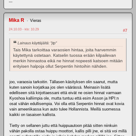
---
Mika R
Vieras
24.10.03 - klo: 10.29
#7
Lainaus käyttäjältä: "jtp"
Tais Mika tarkoittaa varaosien hintaa, joita harvemmin
käytettynä ostetaan. Katselin tuossa erään kilpailevan
merkin hinnastoa eikä ne hinnat nopeesti katsoen mitään
erityisen halpoja ollut Serpentin hintoihin nähden.
joo, varaosia tarkoitin. Tällasen käsityksen olin saanut, mutta
kuten sanoin korjatkaa jos olen väärässä. Meinasin lisätä
edelliseen sitä kirjottaessani että eivät ne osien hinnat varmaan
Kyoshoa kalliimpia ole, mutta tuntuu että esim Asson ja HPI:n
osat vähän edullisempia. Voi olla että Serpentin hinnat ovat kovia
vain ameeriikassa kun auto tulee Hollannista. Meillä suomessa
kaikki on tasaisen kallista.
Tietty on sellanen juttu että huippuautoon pitää sitten niinkuin
vähän pakolla ostaa huippu moottori, kallis pilli jne, ei sitä voi millä