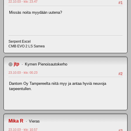
22.10.03 - klo: 23.47
#1
Missäs noita myydään uutena?
Serpent Excel
CMB EVO 2 LS Sanwa
jtp
Kymen Pienoisautokerho
23.10.03 - klo: 00.23
#2
Dantom Oy Tampereelta niitä myy ja antaa hyviä neuvoja
tarpeentullen.
Mika R
Vieras
23.10.03 - klo: 10.57
#3