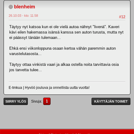
blenheim
26.10.03 - klo: 11.58
#12
Täytyy nyt katsoa kun ei ole vielä autoa nähnyt "livenä". Kaveri
kävi eilen hakemassa isänsä kanssa sen auton turusta, mutta nyt
ei päässyt tänään tulemaan...
Ehkä ensi viikonloppuna osaan kertoa vähän paremmin auton
varustelutasosta...
Täytyy ottaa vinkistä vaari ja alkaa ostella noita tarvittavia osia
jos tarvetta tulee...
E-tmkua | Hyvöö jouluva ja onnellista uutta vuotta!
1
Sivuja
SIIRRY YLÖS
KÄYTTÄJÄN TOIMET