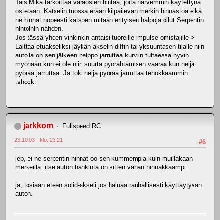
Tais Mika tarkoittaa varaosien hintaa, joita harvemmin käytettynä
ostetaan. Katselin tuossa erään kilpailevan merkin hinnastoa eikä
ne hinnat nopeesti katsoen mitään erityisen halpoja ollut Serpentin
hintoihin nähden.
Jos tässä yhden vinkinkin antaisi tuoreille impulse omistajille->
Laittaa etuakseliksi jäykän akselin diffin tai yksuuntasen tilalle niin
autolla on sen jälkeen helppo jarruttaa kurviin tultaessa hyvin
myöhään kun ei ole niin suurta pyörähtämisen vaaraa kun neljä
pyörää jarruttaa. Ja toki neljä pyörää jarruttaa tehokkaammin
:shock:
jarkkom
Fullspeed RC
23.10.03 - klo: 23.21
#6
jep, ei ne serpentin hinnat oo sen kummempia kuin muillakaan
merkeillä. itse auton hankinta on sitten vähän hinnakkaampi.
ja, tosiaan eteen solid-akseli jos haluaa rauhallisesti käyttäytyvän
auton.