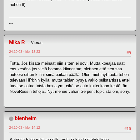
heheh 8)
---
Mika R
Vieras
24.10.03 - klo: 13.23
#9
Totta. Jos kisata meinaat niin sitten ei sovi. Mutta koeajaa saat
ens kesänä jos vielä homma kiinnostaa; olettaen että sen saa
autoosi sitten kiinni siinä paikan päällä. Olen miettinyt tuota tohon
tulevaan HPI:hin kyllä, mutta taidan pysyä vakio pullstartissa ettei
tarvitse ostaa toista boxia ym, eikä se auto kuitenkaan kestä tän
NovaRossin tehoja.. Nyt menee vähän Serpent topicista ohi, sorry.
blenheim
24.10.03 - klo: 14.12
#10
Autossa tulee valmiina pilli, motti ja kaikki mahdollinen