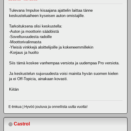
Tulevana Impulse kisaajana ajattelin laittaa tänne
keskusteluaiheen kyseisen auton omistajille.
Tarkoituksena olisi keskustella:
-Auton ja moottorin säädöistä
-Soveltuvuudesta radoille
-Moottorivalinnasta
-Yleisiä vinkkejä aloittelijoille ja kokeneemmillekin
-Korjaus ja huolto
Siis tämä koskee vanhempaa versiota ja uudempaa Pro versiota.
Ja keskustelun sujuvuudesta voisi mainita hyvän suomen kielen
ja ei Off-Topicia, ainakaan kovasti.
Kiitän
E-tmkua | Hyvöö jouluva ja onnellista uutta vuotta!
Castrol