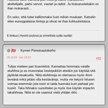
aloittelijalle, paitsi servot, vastari ja radiot. Ja lisävarusteitakin on
ihan mukavasti...
En usko, että tulee kalliimmaksi kuin mikän muukaan. Katselin
eilen eurooppalaisia hintoja ja olivat ne ihan kohtuuhintaisia.
E-tmkua | Hyvöö jouluva ja onnellista uutta vuotta!
jtp
Kymen Pienoisautokerho
26.10.03 - klo: 03.53
#11
Tulipa mieleen pari lisavinkkiä. Kannattaa hommata varalle
etuhihna ja se muoviratas keskipukkiin etenkin jos käyttää sitä
jäykkää etuakselia. Niitä etuhihnoja on olemassa myös 4mm
leveänä mikä pitäisi olla kestävämpi, mutta vie tietysti hitusen
voimaa enemmän jota tosin ei taida huomata kuin parhaat pro
kuskit. Taka hihnaksi suosittelen ja myös itse käytän impactin
takahihnaa. Niitä en ole saannut vielä yhtään rikki.