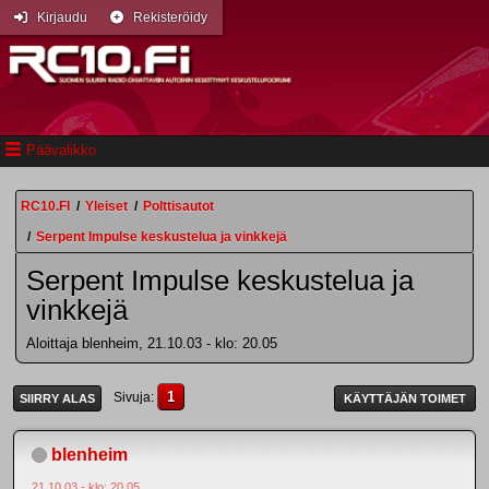
Kirjaudu
Rekisteröidy
Päävalikko
RC10.FI
/
Yleiset
/
Polttisautot
/
Serpent Impulse keskustelua ja vinkkejä
Serpent Impulse keskustelua ja
vinkkejä
Aloittaja blenheim, 21.10.03 - klo: 20.05
1
Sivuja
SIIRRY ALAS
KÄYTTÄJÄN TOIMET
blenheim
21.10.03 - klo: 20.05