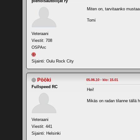
pienoisautoilijat ry
Miten on, tarvitaanko mustaa
Tomi
Veteraani
Viestit: 708
OSPArc
Sijainti: Oulu Rock City
Pööki
05.06.10 - klo: 15.01
Fullspeed RC
Hei!
Mikäs on radan tilanne tällä h
Veteraani
Viestit: 441
Sijainti: Helsinki