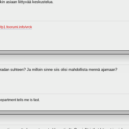
kin asiaan liittyvää keskustelua.
://p1.foorumi.info/vrck
 radan suhteen? Ja milloin sinne siis olisi mahdollista mennä ajamaan?
epartment tells me is fast.