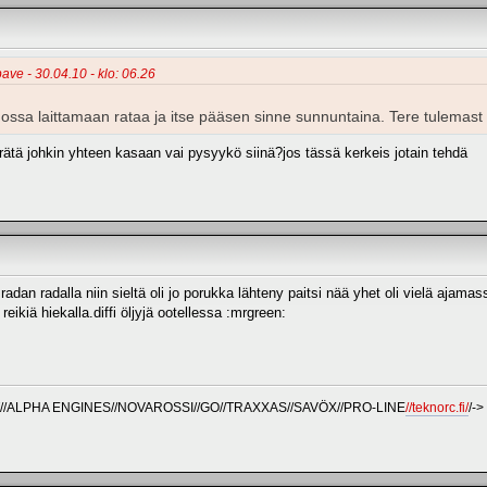
pave - 30.04.10 - klo: 06.26
ossa laittamaan rataa ja itse pääsen sinne sunnuntaina. Tere tulemast
ätä johkin yhteen kasaan vai pysyykö siinä?jos tässä kerkeis jotain tehdä
dan radalla niin sieltä oli jo porukka lähteny paitsi nää yhet oli vielä ajamassa s
 reikiä hiekalla.diffi öljyjä ootellessa :mrgreen:
T//ALPHA ENGINES//NOVAROSSI//GO//TRAXXAS//SAVÖX//PRO-LINE
//teknorc.fi/
/->