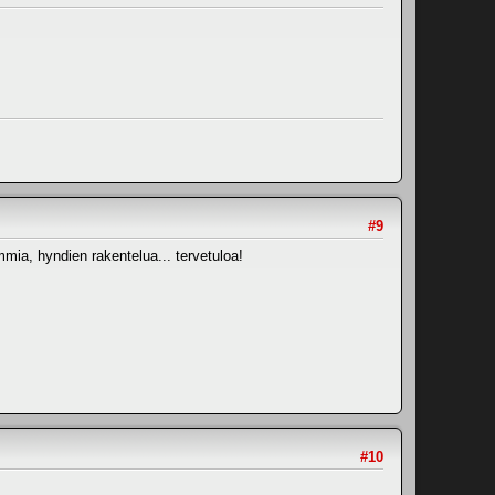
#9
mia, hyndien rakentelua... tervetuloa!
#10