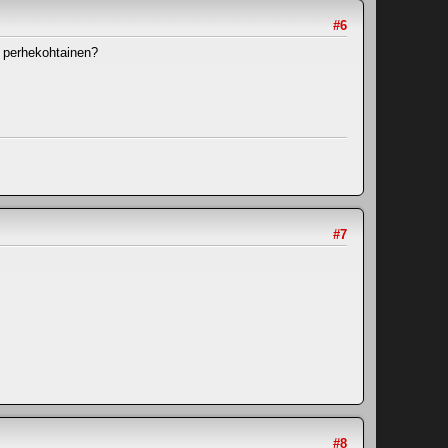
#6
i perhekohtainen?
#7
#8