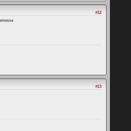
#12
kunnossa
#13