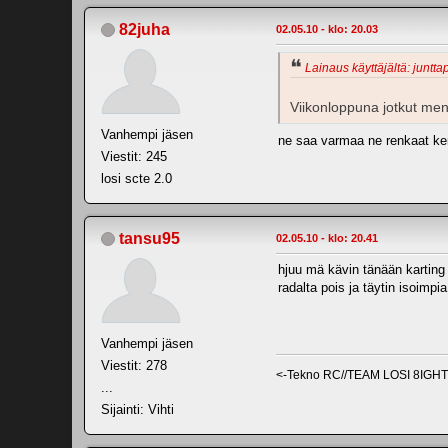
82juha
02.05.10 - klo: 20.03
Lainaus käyttäjältä: juntta
Viikonloppuna jotkut men
Vanhempi jäsen
ne saa varmaa ne renkaat ker
Viestit: 245
losi scte 2.0
tansu95
02.05.10 - klo: 20.41
hjuu mä kävin tänään karting ra
radalta pois ja täytin isoimpia
Vanhempi jäsen
Viestit: 278
<-Tekno RC//TEAM LOSI 8IGH
...
Sijainti: Vihti