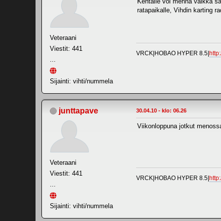
Kentälle voi mennä vaikka sa
ratapaikalle, Vihdin karting ra
Veteraani
Viestit: 441
VRCK|HOBAO HYPER 8.5|
http
...
Sijainti: vihti/nummela
junttapave
30.04.10 - klo: 06.26
Viikonloppuna jotkut menossa
Veteraani
Viestit: 441
VRCK|HOBAO HYPER 8.5|
http
...
Sijainti: vihti/nummela