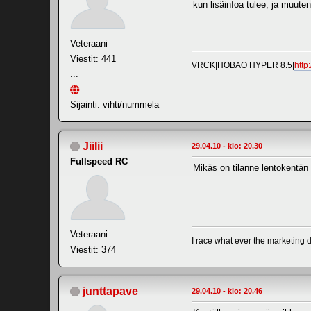
kun lisäinfoa tulee, ja muuten
Veteraani
Viestit: 441
VRCK|HOBAO HYPER 8.5|
http
...
Sijainti: vihti/nummela
JiiIii
29.04.10 - klo: 20.30
Fullspeed RC
Mikäs on tilanne lentokentän
Veteraani
I race what ever the marketing d
Viestit: 374
junttapave
29.04.10 - klo: 20.46