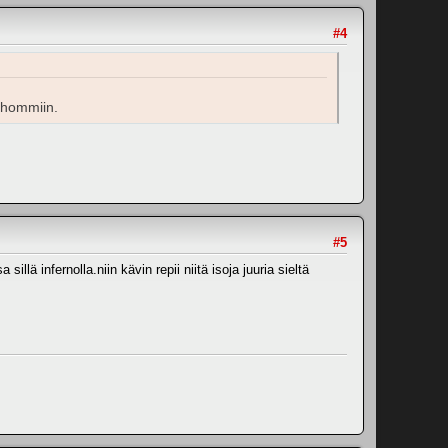
#4
 hommiin.
#5
illä infernolla.niin kävin repii niitä isoja juuria sieltä