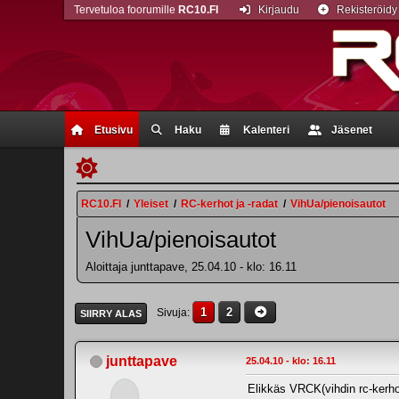
Tervetuloa foorumille
RC10.FI
Kirjaudu
Rekisteröidy
Etusivu
Haku
Kalenteri
Jäsenet
RC10.FI
/
Yleiset
/
RC-kerhot ja -radat
/
VihUa/pienoisautot
VihUa/pienoisautot
Aloittaja junttapave, 25.04.10 - klo: 16.11
1
2
Sivuja
SIIRRY ALAS
junttapave
25.04.10 - klo: 16.11
Elikkäs VRCK(vihdin rc-kerho)