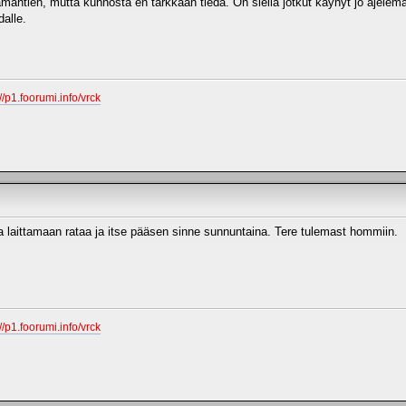
mantien, mutta kunnosta en tarkkaan tiedä. On siellä jotkut käynyt jo ajelem
dalle.
://p1.foorumi.info/vrck
 laittamaan rataa ja itse pääsen sinne sunnuntaina. Tere tulemast hommiin.
://p1.foorumi.info/vrck