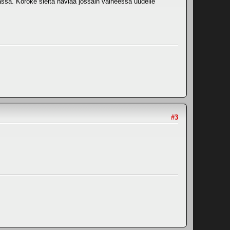
assa. Koroke sieltä häviää jossain vaiheessa uudelle
#3