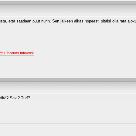
ta, että saadaan puut nurin. Sen jälkeen aikas nopeesti pitäisi olla rata ajo
://p1.foorumi.info/vrck
mikä? Savi? Turf?