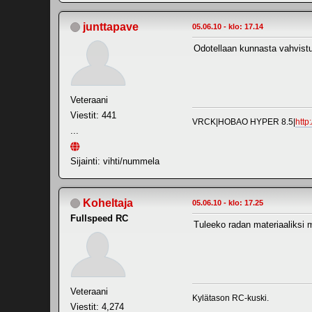
junttapave
05.06.10 - klo: 17.14
Odotellaan kunnasta vahvistus
Veteraani
Viestit: 441
VRCK|HOBAO HYPER 8.5|
http
...
Sijainti: vihti/nummela
Koheltaja
05.06.10 - klo: 17.25
Fullspeed RC
Tuleeko radan materiaaliksi 
Veteraani
Kylätason RC-kuski.
Viestit: 4,274