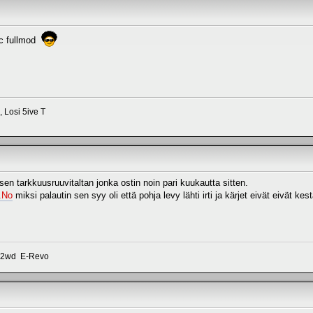
cc fullmod
 Losi 5ive T
n tarkkuusruuvitaltan jonka ostin noin pari kuukautta sitten.
.No
miksi palautin sen syy oli että pohja levy lähti irti ja kärjet eivät eivät kes
r 2wd E-Revo