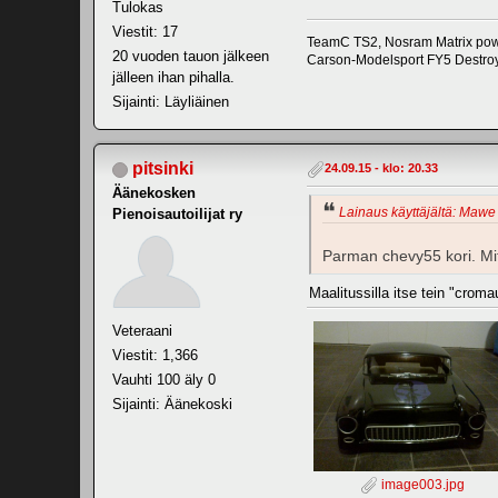
Tulokas
Viestit: 17
TeamC TS2, Nosram Matrix pow
20 vuoden tauon jälkeen
Carson-Modelsport FY5 Destroy
jälleen ihan pihalla.
Sijainti: Läyliäinen
pitsinki
24.09.15 - klo: 20.33
Äänekosken
Lainaus käyttäjältä: Mawe 
Pienoisautoilijat ry
Parman chevy55 kori. Mit
Maalitussilla itse tein "crom
Veteraani
Viestit: 1,366
Vauhti 100 äly 0
Sijainti: Äänekoski
image003.jpg