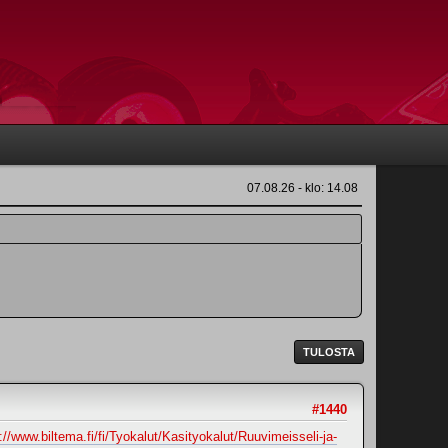
07.08.26 - klo: 14.08
TULOSTA
#1440
://www.biltema.fi/fi/Tyokalut/Kasityokalut/Ruuvimeisseli-ja-