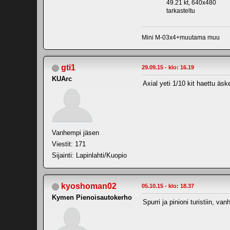
49.21 kt, 640x480
tarkasteltu
Mini M-03x4+muutama muu
gti1
29.09.15 - klo: 16.19
KUArc
Axial yeti 1/10 kit haettu äsk
Vanhempi jäsen
Viestit: 171
Sijainti: Lapinlahti/Kuopio
kyoshoman02
05.10.15 - klo: 18.37
Kymen Pienoisautokerho
Spurri ja pinioni turistiin, v