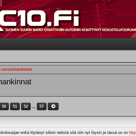
a varustehankinnat
hankinnat
50
51
52
...
57
olosarjan enkä löytänyt silloin netistä sitä niin nyt löysin ja tässä se on
http