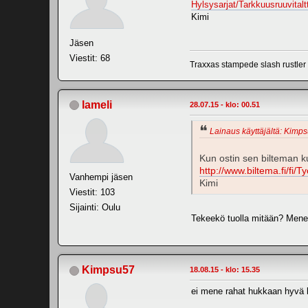
Hylsysarjat/Tarkkuusruuvital
Kimi
Jäsen
Viestit: 68
Traxxas stampede slash rustle
lameli
28.07.15 - klo: 00.51
Lainaus käyttäjältä: Kimps
Kun ostin sen bilteman kuu
http://www.biltema.fi/fi/
Vanhempi jäsen
Kimi
Viestit: 103
Sijainti: Oulu
Tekeekö tuolla mitään? Men
Kimpsu57
18.08.15 - klo: 15.35
ei mene rahat hukkaan hyvä l