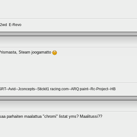
r 2wd E-Revo
t Prismasta, Steam joogamatto
--Avid--Jconcepts--Stickit1 racing.com--ARQ paint--Rc-Project--HB
aa parhaiten maalattua "chromi" listat yms? Maalitussi??