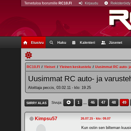
Tervetuloa foorumille
RC10.FI
Kirjaudu
Rekisteröidy
Etusivu
Haku
Kalenteri
Jäsenet
RC10.FI
/
Yleiset
/
Yleinen keskustelu
/
Uusimmat RC auto- j
Uusimmat RC auto- ja varuste
Aloittaja peccis, 03.02.11 - klo: 19.25
1
...
46
47
48
49
Sivuja
SIIRRY ALAS
Kimpsu57
26.07.15 - klo: 09.07
Kun ostin sen bilteman kuusiok