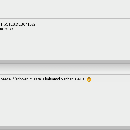
roT,HbGTE8,DESC410v2
unk Maxx
 beetle. Vanhojen muistelu balsamoi vanhan sielua
.