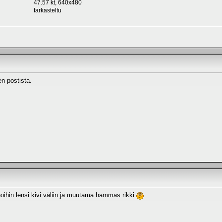
47.57 kt, 640x480
tarkasteltu
en postista.
anhoihin lensi kivi väliin ja muutama hammas rikki