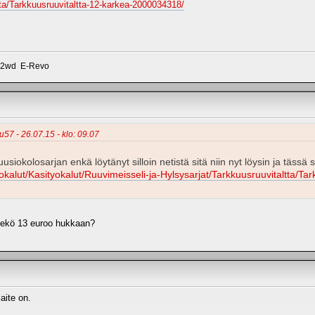
tta/Tarkkuusruuvitaltta-12-karkea-2000034318/
r 2wd E-Revo
u57 - 26.07.15 - klo: 09.07
siokolosarjan enkä löytänyt silloin netistä sitä niin nyt löysin ja tässä 
Tyokalut/Kasityokalut/Ruuvimeisseli-ja-Hylsysarjat/Tarkkuusruuvitaltta/
eekö 13 euroo hukkaan?
aite on.