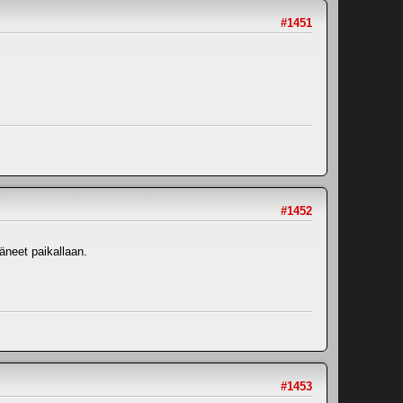
#1451
#1452
täneet paikallaan.
#1453