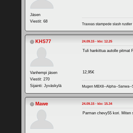
Jäsen
Viestit: 68
Traxxas stampede slash rustle
KHS77
24.09.15 - klo: 12.25
Tuli hankittua autolle pitma
12,95€
Vanhempi jäsen
Viestit: 270
Sijainti: Jyväskylä
Mugen MBX8--Alpha--Sanwa--SRT
Mawe
24.09.15 - klo: 15.34
Parman chevy55 kori. Miten s