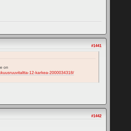
#1441
se on
Tarkkuusruuvitaltta-12-karkea-2000034318/
#1442