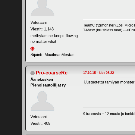
Veteraani
TeamC tr2(monster),Losi Mic
Viestit: 1,148
T-Maxx (brushless mod) --->Dr
methylamine keeps flowing
no matter what
Sijainti: MaailmanMestari
Pro-coarseRc
17.10.15 - klo: 08.22
Äänekosken
Uustuotettu tamiyan monster
Pienoisautoilijat ry
9 traxxasia + 12 muuta ja tankki
Veteraani
Viestit: 409