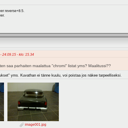
er reverse+8.5.
er.
- 24.09.15 - klo: 15.34
en saa parhaiten maalattua "chromi" listat yms? Maalitussi??
aukset" yms. Kuvathan ei tänne kuulu, voi poistaa jos näkee tarpeelliseksi.
image001.jpg