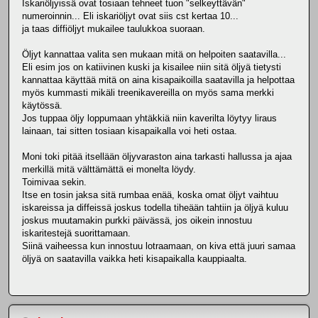
Iskariöljyissä ovat tosiaan tehneet tuon "selkeyttävän"
numeroinnin... Eli iskariöljyt ovat siis cst kertaa 10...
ja taas diffiöljyt mukailee taulukkoa suoraan.
Öljyt kannattaa valita sen mukaan mitä on helpoiten saatavilla...
Eli esim jos on katiivinen kuski ja kisailee niin sitä öljyä tietysti
kannattaa käyttää mitä on aina kisapaikoilla saatavilla ja helpottaa
myös kummasti mikäli treenikavereilla on myös sama merkki
käytössä.
Jos tuppaa öljy loppumaan yhtäkkiä niin kaverilta löytyy liraus
lainaan, tai sitten tosiaan kisapaikalla voi heti ostaa.
Moni toki pitää itsellään öljyvaraston aina tarkasti hallussa ja ajaa
merkillä mitä välttämättä ei monelta löydy.
Toimivaa sekin.
Itse en tosin jaksa sitä rumbaa enää, koska omat öljyt vaihtuu
iskareissa ja diffeissä joskus todella tiheään tahtiin ja öljyä kuluu
joskus muutamakin purkki päivässä, jos oikein innostuu
iskaritestejä suorittamaan.
Siinä vaiheessa kun innostuu lotraamaan, on kiva että juuri samaa
öljyä on saatavilla vaikka heti kisapaikalla kauppiaalta.