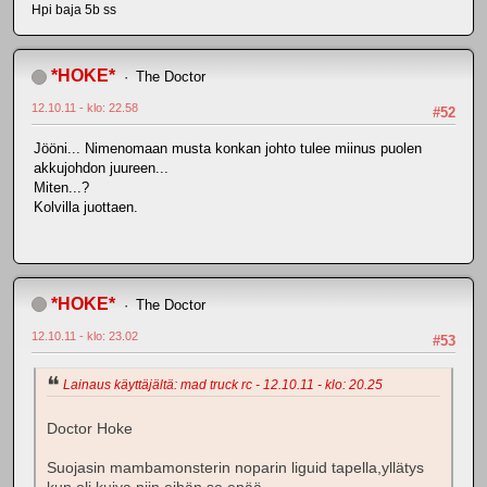
Hpi baja 5b ss
*HOKE*
The Doctor
12.10.11 - klo: 22.58
#52
Jööni... Nimenomaan musta konkan johto tulee miinus puolen
akkujohdon juureen...
Miten...?
Kolvilla juottaen.
*HOKE*
The Doctor
12.10.11 - klo: 23.02
#53
Lainaus käyttäjältä: mad truck rc - 12.10.11 - klo: 20.25
Doctor Hoke
Suojasin mambamonsterin noparin liguid tapella,yllätys