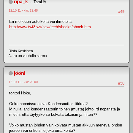
ripa_k
TamUA
12.10.11 - klo: 19.48
#49
Eri merkkien asteikoita voi ihmetellä:
http://www.twf8.ws/new/tech/shocks/shock.htm
Risto Koskinen
Jarru on vauhdin surma
jööni
12.10.11 - klo: 20.00
#50
tohtori Hoke,
Onko noparissa oleva Kondensaattori tärkeä?
Minulla lähti kondensaattorin toinen (musta) johto irti noparista ja
mietin, että täytyykö se kolvata takaisin ja miten??
Voiko mustan johdon vain kolvata mustan akkuun menevä johdon
juureen vai onko sille joku oma kohta?