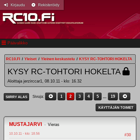
Kirjaudu
Rekisteröidy
Päävalikko
RC10.FI
/
Yleiset
/
Yleinen keskustelu
/
KYSY RC-TOHTORI HOKELTA
KYSY RC-TOHTORI HOKELTA
Aloittaja jerzirccar1, 08.10.11 - klo: 16.32
1
2
3
4
5
...
19
Sivuja
SIIRRY ALAS
KÄYTTÄJÄN TOIMET
MUSTAJARVI
Vieras
10.10.11 - klo: 18.56
#30