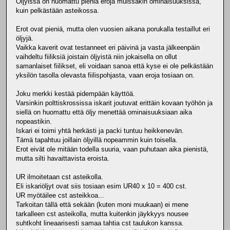
Öljyissä on huomattu pieniä eroja muissakin ominaisuuksissa,
kuin pelkästään asteikossa.
Erot ovat pieniä, mutta olen vuosien aikana porukalla testaillut eri
öljyjä.
Vaikka kaverit ovat testanneet eri päivinä ja vasta jälkeenpäin
vaihdeltu fiiliksiä joistain öljyistä niin jokaisella on ollut
samanlaiset fiilikset, eli voidaan sanoa että kyse ei ole pelkästään
yksilön tasolla olevasta fiilispohjasta, vaan eroja tosiaan on.
Joku merkki kestää pidempään käyttöä.
Varsinkin polttiskrossissa iskarit joutuvat erittäin kovaan työhön ja
siellä on huomattu että öljy menettää ominaisuuksiaan aika
nopeastikin.
Iskari ei toimi yhtä herkästi ja packi tuntuu heikkenevän.
Tämä tapahtuu joillain öljyillä nopeammin kuin toisella.
Erot eivät ole mitään todella suuria, vaan puhutaan aika pienistä,
mutta silti havaittavista eroista.
UR ilmoitetaan cst asteikolla.
Eli iskariöljyt ovat siis tosiaan esim UR40 x 10 = 400 cst.
UR myötäilee cst asteikkoa...
Tarkoitan tällä että sekään (kuten moni muukaan) ei mene
tarkalleen cst asteikolla, mutta kuitenkin jäykkyys nousee
suhtkoht lineaarisesti samaa tahtia cst taulukon kanssa.