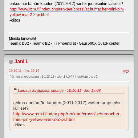
onkos noi tämän kauden (2011-2012) winter jumpseihin lailliset?
http://www.rcm.fi/index.php/renkaat/crossi/schumacher-mini-pin-
yellow-rear-2-2-pr.html
-kiitos
Muista turvaväli!
Team c tc02 - Team c ts2 - TT Phoenix st - Gaui 500X Quad- copter
Jani L
10.10.11 - klo: 19.14
#32
Viimeisin muokkaus
: 10.10.11 - klo: 19.24 käyttäjältä Jani L
Lainaus käyttäjältä: sponge - 10.10.11 - klo: 19.08
onkos noi tämän kauden (2011-2012) winter jumpseihin
lailliset?
http://www.rcm.fi/index.php/renkaat/crossi/schumacher-
mini-pin-yellow-rear-2-2-pr.html
-kiitos