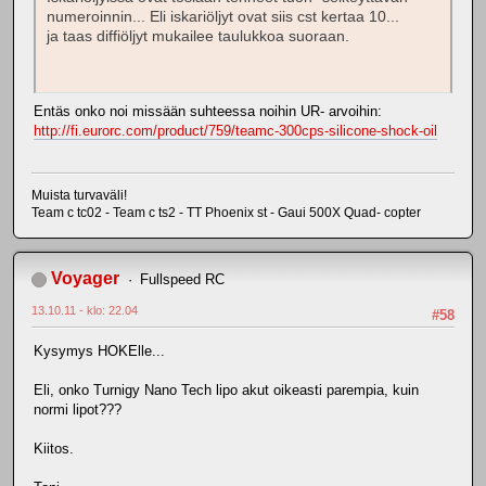
numeroinnin... Eli iskariöljyt ovat siis cst kertaa 10...
ja taas diffiöljyt mukailee taulukkoa suoraan.
Entäs onko noi missään suhteessa noihin UR- arvoihin:
http://fi.eurorc.com/product/759/teamc-300cps-silicone-shock-oil
Muista turvaväli!
Team c tc02 - Team c ts2 - TT Phoenix st - Gaui 500X Quad- copter
Voyager
Fullspeed RC
13.10.11 - klo: 22.04
#58
Kysymys HOKElle...
Eli, onko Turnigy Nano Tech lipo akut oikeasti parempia, kuin
normi lipot???
Kiitos.