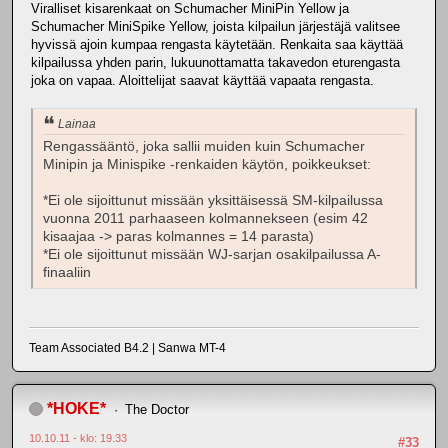
Viralliset kisarenkaat on Schumacher MiniPin Yellow ja
Schumacher MiniSpike Yellow, joista kilpailun järjestäjä valitsee
hyvissä ajoin kumpaa rengasta käytetään. Renkaita saa käyttää
kilpailussa yhden parin, lukuunottamatta takavedon eturengasta
joka on vapaa. Aloittelijat saavat käyttää vapaata rengasta.
Lainaa
Rengassääntö, joka sallii muiden kuin Schumacher
Minipin ja Minispike -renkaiden käytön, poikkeukset:
*Ei ole sijoittunut missään yksittäisessä SM-kilpailussa
vuonna 2011 parhaaseen kolmannekseen (esim 42
kisaajaa -> paras kolmannes = 14 parasta)
*Ei ole sijoittunut missään WJ-sarjan osakilpailussa A-
finaaliin
Team Associated B4.2 | Sanwa MT-4
*HOKE*
The Doctor
10.10.11 - klo: 19.33
#33