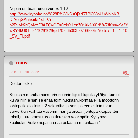
Nopari on team orion vortex 1:10
http://www.kyosho.no/%28F%28k5uOjXd5TPi208oUuWnloKB-
DfAoqGAnhxukr4xt_KYlj-
p2FvMr9hQMxzF3AFQyOEs0rdpXLzn704XkNX0NVe53KnsvqV3Y
wRY4kU0TLl41%29%29/pdf/07.65003_07.66005_Vortex_BL_1_10
_SV_FI.pdf
-rcmv-
12.10.11 - klo: 20.25
#51
Doctor Hoke
Suojasin mambamonsterin noparin liguid tapella,yllätys kun oli
kuiva niin eihän se enää toiminukkaan.Normaaleilla moottorin
johtopaikoilla toimii 2 sekunttia ja sen jälkeen ei toimi kun
servo.Kun vaihtaa vasemmman ja oikean johtopaikkoja,sitten
toimii,mutta kaasutus on tietenkin väärinpäin.Kysymys
kuuluukin:Voiko noparia enää pelastaa mitenkään?