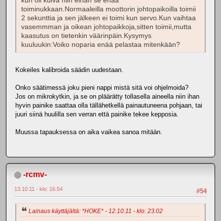
kun oli kuiva niin eihän se enää
toiminukkaan.Normaaleilla moottorin johtopaikoilla toimii
2 sekunttia ja sen jälkeen ei toimi kun servo.Kun vaihtaa
vasemmman ja oikean johtopaikkoja,sitten toimii,mutta
kaasutus on tietenkin väärinpäin.Kysymys
kuuluukin:Voiko noparia enää pelastaa mitenkään?
Kokeiles kalibroida säädin uudestaan.
Onko säätimessä joku pieni nappi mistä sitä voi ohjelmoida?
Jos on mikrokytkin, ja se on pläärätty tollasella aineella niin ihan
hyvin painike saattaa olla tällähetkellä painautuneena pohjaan, tai
juuri siinä huulilla sen verran että painike tekee kepposia.
Muussa tapauksessa on aika vaikea sanoa mitään.
-rcmv-
13.10.11 - klo: 16.54
#54
Lainaus käyttäjältä: *HOKE* - 12.10.11 - klo: 23.02