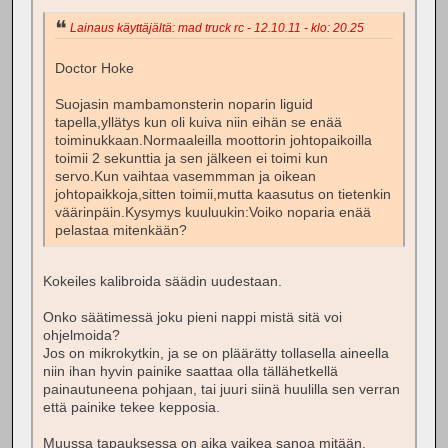
Lainaus käyttäjältä: mad truck rc - 12.10.11 - klo: 20.25
Doctor Hoke
Suojasin mambamonsterin noparin liguid
tapella,yllätys kun oli kuiva niin eihän se enää
toiminukkaan.Normaaleilla moottorin johtopaikoilla
toimii 2 sekunttia ja sen jälkeen ei toimi kun
servo.Kun vaihtaa vasemmman ja oikean
johtopaikkoja,sitten toimii,mutta kaasutus on tietenkin
väärinpäin.Kysymys kuuluukin:Voiko noparia enää
pelastaa mitenkään?
Kokeiles kalibroida säädin uudestaan.
Onko säätimessä joku pieni nappi mistä sitä voi
ohjelmoida?
Jos on mikrokytkin, ja se on pläärätty tollasella aineella
niin ihan hyvin painike saattaa olla tällähetkellä
painautuneena pohjaan, tai juuri siinä huulilla sen verran
että painike tekee kepposia.
Muussa tapauksessa on aika vaikea sanoa mitään.