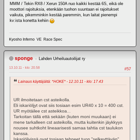
MMM / Tekin RX8 / Xerun 150A nuo kaikki kestää 6S, eikä ole
moottori rajoituksia, etenkään tuohon suuntaan ei rajoitukset
vaikuta, pikemminkin kestää paremmin, kun laitat pienempi
kv:ista konetta kehiin
Kyosho Inferno VE Race Spec
sponge
Lahden Urheiluautoilijat ry
13.10.11 - klo: 20.58
#57
Lainaus käyttäjältä: *HOKE* - 12.10.11 - klo: 17.43
UR ilmoitetaan cst asteikolla.
Eli iskariöljyt ovat siis tosiaan esim UR40 x 10 = 400 cst.
UR myötäilee cst asteikkoa...
Tarkoitan tällä että sekään (kuten moni muukaan) ei
mene tarkalleen cst asteikolla, mutta kuitenkin jäykkyys
nousee suhtkoht lineaarisesti samaa tahtia cst taulukon
kanssa.
Iskariöljyissä ovat tosiaan tehneet tuon "selkeyttävän"