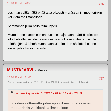
10.10.11 - klo: 20.59
#36
Jos ihan välttämättä pitää ajaa oikeasti märässä niin moottorinkin
voi kietaista ilmapalloon.
Semmonen pitkä pallo toimii hyvin.
Mutta kuten sanoin niin en suosittele ajamaan märällä, ellet ole
sillä hetkellä taistelemassa jonkun arvokisan voitosta... ei ole
mitään järkeä lähteä kuraamaan laitteita, kun sähköt ei ole ne
ainoat jotka kärsii märästä.
MUSTAJARVI
Vieras
10.10.11 - klo: 21.00
#37
Viimeisin muokkaus
: 10.10.11 - klo: 21.11 käyttäjältä MUSTAJARVI
Lainaus käyttäjältä: *HOKE* - 10.10.11 - klo: 20.59
Jos ihan välttämättä pitää ajaa oikeasti märässä niin
moottorinkin voi kietaista ilmapalloon.