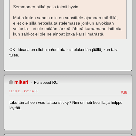
Semmonen pitkä pallo toimii hyvin.
Mutta kuten sanoin niin en suosittele ajamaan märällä,
ellet ole sillä hetkellä taistelemassa jonkun arvokisan
voitosta... ei ole mitään järkeä lähteä kuraamaan laitteita,
kun sähköt ei ole ne ainoat jotka kärsii märästä.
OK. Ideana on ollut ajaa/driftata luistelukentän jäällä, kun talvi
tulee.
mikari
Fullspeed RC
11.10.11 - klo: 14.55
#38
Eiks tän aiheen vois laittaa sticky? Niin on heti keulilla ja helppo
löytää..