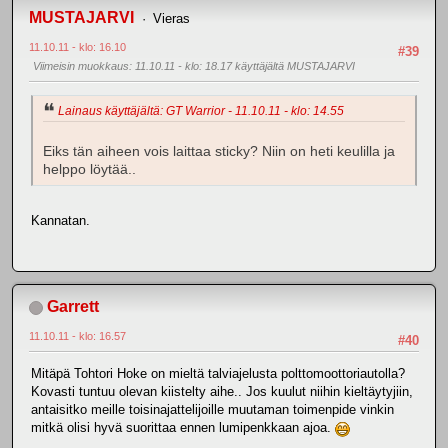
MUSTAJARVI
Vieras
11.10.11 - klo: 16.10
#39
Viimeisin muokkaus
: 11.10.11 - klo: 18.17 käyttäjältä MUSTAJARVI
Lainaus käyttäjältä: GT Warrior - 11.10.11 - klo: 14.55
Eiks tän aiheen vois laittaa sticky? Niin on heti keulilla ja
helppo löytää..
Kannatan.
Garrett
11.10.11 - klo: 16.57
#40
Mitäpä Tohtori Hoke on mieltä talviajelusta polttomoottoriautolla?
Kovasti tuntuu olevan kiistelty aihe.. Jos kuulut niihin kieltäytyjiin,
antaisitko meille toisinajattelijoille muutaman toimenpide vinkin
mitkä olisi hyvä suorittaa ennen lumipenkkaan ajoa.