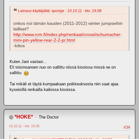
Lainaus käyttäjältä: sponge - 10.10.11 - klo: 19.08
onkos noi tämän kauden (2011-2012) winter jumpseihin
lailliset?
http://www.rcm.fi/index.php/renkaat/crossi/schumacher-
mini-pin-yellow-rear-2-2-pr.html
-kiitos
Kuten Jani vastasi...
Eli toisinsanoen nuo on sallittu niissä kisoissa missä ne on
sallittu
Tai mikäli et täytä kumpaakaan poikkeuksesta niin saat ajaa
kyseisillä renkailla kaikissa kisoissa.
*HOKE*
The Doctor
10.10.11 - klo: 19.35
#34