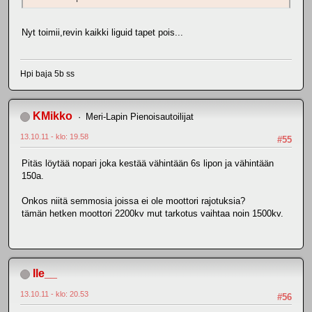
Nyt toimii,revin kaikki liguid tapet pois...
Hpi baja 5b ss
KMikko
Meri-Lapin Pienoisautoilijat
13.10.11 - klo: 19.58
#55
Pitäs löytää nopari joka kestää vähintään 6s lipon ja vähintään
150a.
Onkos niitä semmosia joissa ei ole moottori rajotuksia?
tämän hetken moottori 2200kv mut tarkotus vaihtaa noin 1500kv.
Ile__
13.10.11 - klo: 20.53
#56