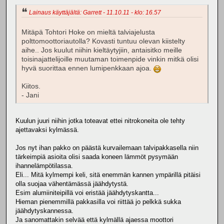
Lainaus käyttäjältä: Garrett - 11.10.11 - klo: 16.57
Mitäpä Tohtori Hoke on mieltä talviajelusta
polttomoottoriautolla? Kovasti tuntuu olevan kiistelty
aihe.. Jos kuulut niihin kieltäytyjiin, antaisitko meille
toisinajattelijoille muutaman toimenpide vinkin mitkä olisi
hyvä suorittaa ennen lumipenkkaan ajoa.
Kiitos.
- Jani
Kuulun juuri niihin jotka toteavat ettei nitrokoneita ole tehty
ajettavaksi kylmässä.
Jos nyt ihan pakko on päästä kurvailemaan talvipakkasella niin
tärkeimpiä asioita olisi saada koneen lämmöt pysymään
ihannelämpötilassa.
Eli... Mitä kylmempi keli, sitä enemmän kannen ympärillä pitäisi
olla suojaa vähentämässä jäähdytystä.
Esim alumiiniteipillä voi eristää jäähdytyskantta...
Hieman pienemmillä pakkasilla voi riittää jo pelkkä sukka
jäähdytyskannessa.
Ja sanomattakin selvää että kylmällä ajaessa moottori