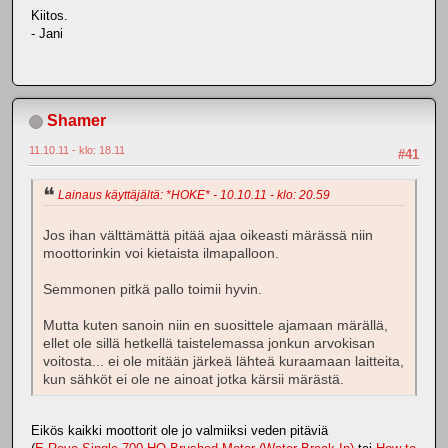
Kiitos.
- Jani
Shamer
11.10.11 - klo: 18.11
#41
Lainaus käyttäjältä: *HOKE* - 10.10.11 - klo: 20.59
Jos ihan välttämättä pitää ajaa oikeasti märässä niin
moottorinkin voi kietaista ilmapalloon.
Semmonen pitkä pallo toimii hyvin.
Mutta kuten sanoin niin en suosittele ajamaan märällä,
ellet ole sillä hetkellä taistelemassa jonkun arvokisan
voitosta... ei ole mitään järkeä lähteä kuraamaan laitteita,
kun sähköt ei ole ne ainoat jotka kärsii märästä.
Eikös kaikki moottorit ole jo valmiiksi veden pitäviä