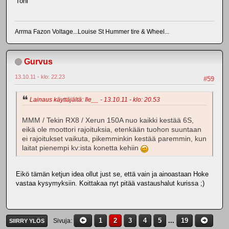
Toni
Arrma Fazon Voltage...Louise St Hummer tire & Wheel...
Gurvus
13.10.11 - klo: 22.23
#59
Lainaus käyttäjältä: Ile__ - 13.10.11 - klo: 20.53
MMM / Tekin RX8 / Xerun 150A nuo kaikki kestää 6S,
eikä ole moottori rajoituksia, etenkään tuohon suuntaan
ei rajoitukset vaikuta, pikemminkin kestää paremmin, kun
laitat pienempi kv:ista konetta kehiin
Eikö tämän ketjun idea ollut just se, että vain ja ainoastaan Hoke
vastaa kysymyksiin. Koittakaa nyt pitää vastaushalut kurissa ;)
1
2
3
4
5
...
19
Sivuja
SIIRRY YLÖS