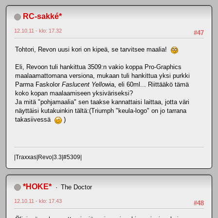
RC-sakké*
12.10.11 - klo: 17.32
#47
Tohtori, Revon uusi kori on kipeä, se tarvitsee maalia!
Eli, Revoon tuli hankittua 3509:n vakio koppa Pro-Graphics
maalaamattomana versiona, mukaan tuli hankittua yksi purkki
Parma Faskolor
Faslucent Yellow
ia, eli 60ml... Riittääkö tämä
koko kopan maalaamiseen yksiväriseksi?
Ja mitä "pohjamaalia" sen taakse kannattaisi laittaa, jotta väri
näyttäisi kutakuinkin tältä:(Triumph "keula-logo" on jo tarrana
takasiivessä
)
|Traxxas|Revo|3.3|#5309|
*HOKE*
The Doctor
12.10.11 - klo: 17.43
#48