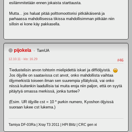
esilämmitetään ennen jokaista starttausta.
Mutta... jos haluat pitää polttomoottorisi pitkäikäisenä ja
parhaassa mahdollisessa tikissa mahdollisimman pitkään niin
silloin ei kone käy pakkasella.
pijokela
TamUA
12.10.11 - klo: 16.29
#46
Tiedustelisin arvon tohtorin mielipidettä iskari ja diffiöljyistä.
Jos öljyille on saatavissa cst arvot, onko mahdollista vaihtaa
öljymerkistä toiseen ilman sen suurempia yllätyksiä, vai onko
niissä kuitenkin laadullisia tai muita eroja niin paljon, että on syytä
pitäytyä omassa merkissä, jonka tuntee?
(Esim. UR öljyille cst = 10 * purkin numero, Kyoshon öljyissä
suoraan lukee cst lukema.)
Tamiya DF-03Ra | Xray T3 2011 | HPI Blitz | CRC gen xi