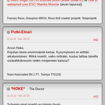
(
E-Revo Single 700 HO Brushed Motor (Water Break-In)
tai
How to
waterproof your ESC/ Mamba Monster
(aivan lopussa))
Traxxas Revo, Graupner MRX4, Revo 8x8 crawler projekti, Telaprojekti
Putki-Einari
11.10.11 - klo: 20.23
#42
Arvon Hoke,
Kirjoitan tänne ensimmäistä kertaa. Kysymykseni on erittäin
arkaluontoinen: Mitkä insertit, vaiko mitkään, kuuluu laittaa talvella
sisäsähkökrossiin niiden minipinnien kanssa?
Team Associated B4.1 FT, Tamiya TT01DE
*HOKE*
The Doctor
11.10.11 - klo: 23.15
#43
Schumin omat insertit on toiminu hyvin.