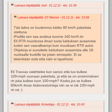
Lainaus käyttäjältä: mof - 01.12.11 - klo: 10.39
Lainaus käyttäjältä: GT Warrior - 01.12.11 - klo: 10.06
Tää laitos on kuulemma lukittu 80 km/h paketista
otettuna.
iPodilla sen saa avattua tuonne 160 km/h:iin
Eli RTR muodossa ilman tuota lukituksen avaamista
tuskin sen vaarallisempi kuin muutkaan RTR autot.
Ohjekirja ei suosittele lukituksen avaamista alle 18-
vuotiaalle kuskille tai jotain sinnepäin. Ei se
tietenkään estä että näin ei tapahtuisi.
Eli Traxxas valehtelee kun sanoo että tuo kulkee
100+mph suoraan paketista, ja että se on ensimmäinen
rtr-joka kulkee tuon 100+mph? Koska jos se kulkee
80km/h ilman lisäinvestointeja niin se ei ole 100+mph
rtr:nä :)
Lainaus käyttäjältä: Koheltaja - 01.12.11 - klo: 10.43