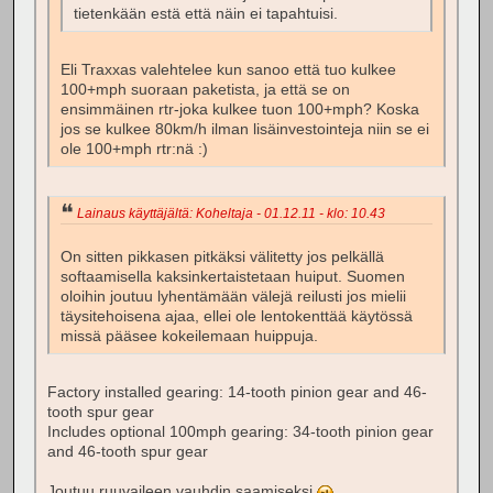
tietenkään estä että näin ei tapahtuisi.
Eli Traxxas valehtelee kun sanoo että tuo kulkee
100+mph suoraan paketista, ja että se on
ensimmäinen rtr-joka kulkee tuon 100+mph? Koska
jos se kulkee 80km/h ilman lisäinvestointeja niin se ei
ole 100+mph rtr:nä :)
Lainaus käyttäjältä: Koheltaja - 01.12.11 - klo: 10.43
On sitten pikkasen pitkäksi välitetty jos pelkällä
softaamisella kaksinkertaistetaan huiput. Suomen
oloihin joutuu lyhentämään välejä reilusti jos mielii
täysitehoisena ajaa, ellei ole lentokenttää käytössä
missä pääsee kokeilemaan huippuja.
Factory installed gearing: 14-tooth pinion gear and 46-
tooth spur gear
Includes optional 100mph gearing: 34-tooth pinion gear
and 46-tooth spur gear
Joutuu ruuvaileen vauhdin saamiseksi