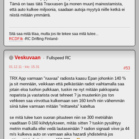
Tämä on taas tätä Traxxasen (ja monen muun) mainostamista,
että auto kulkee miljoonia, saadaan autoja myytyä niille ketkä ei
niistä mitään ymmärrä.
Sitä saa mitä tilaa, mutta jos ite tekee saa mitä tulee...
RCDF.tk
-RC Drifting Finland-
Veskuvaan
Fullspeed RC
01.12.11 - klo: 15.31
#53
TRX App varmaan "ruuvaa" radiosta kaasu Epan johonkin 140 %
ja sit mennään, veikkaan että pelkästään radiot vaihtamalla saa
jotain eloa tuohon pulkkaan, tuskin ne nyt mitään pakkoparia
noparista ja vastarista ovat tehneet ? ja muutenkin jos ton
vehkeen saa virvottua kulkemaan sen 160 km/h niin vähemmän
siinä tulee varmaan mitään "mittareita" kateltua
se mitä tulee tuon suoran pituuteen niin se 300 metriähän
vaaditaan 0-160 kiihdytykseen, mitäs sitten ? tuskin pysähtyy
metrin matkalla ellei vedä lautaseinään ? radion signaali viive ja 44
m/s kulkeva auto on varmaan aika hazardi yhdistelmä jos