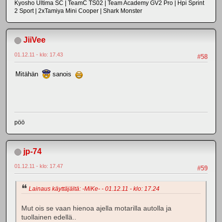
Kyosho Ultima SC | TeamC TS02 | Team Academy GV2 Pro | Hpi Sprint
2 Sport | 2xTamiya Mini Cooper | Shark Monster
JiiVee
01.12.11 - klo: 17.43
#58
Mitähän
sanois
pöö
jp-74
01.12.11 - klo: 17.47
#59
Lainaus käyttäjältä: -MiKe- - 01.12.11 - klo: 17.24
Mut ois se vaan hienoa ajella motarilla autolla ja
tuollainen edellä..