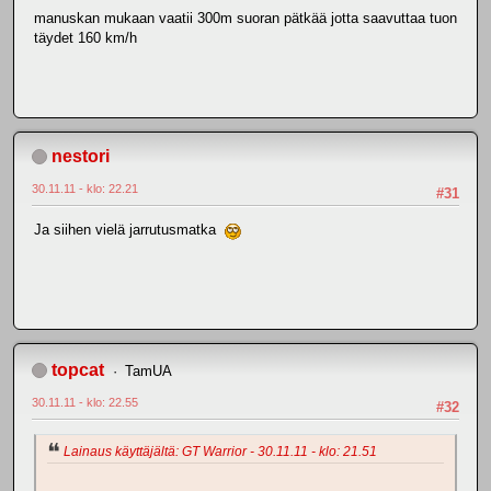
manuskan mukaan vaatii 300m suoran pätkää jotta saavuttaa tuon
täydet 160 km/h
nestori
30.11.11 - klo: 22.21
#31
Ja siihen vielä jarrutusmatka
topcat
TamUA
30.11.11 - klo: 22.55
#32
Lainaus käyttäjältä: GT Warrior - 30.11.11 - klo: 21.51