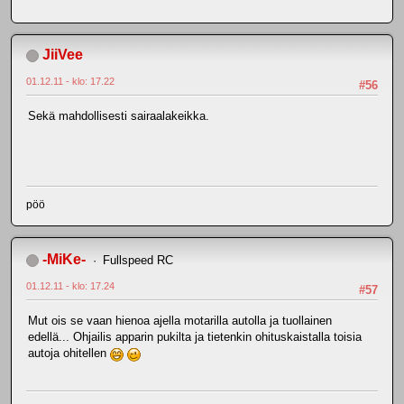
JiiVee
01.12.11 - klo: 17.22
#56
Sekä mahdollisesti sairaalakeikka.
pöö
-MiKe-
Fullspeed RC
01.12.11 - klo: 17.24
#57
Mut ois se vaan hienoa ajella motarilla autolla ja tuollainen
edellä... Ohjailis apparin pukilta ja tietenkin ohituskaistalla toisia
autoja ohitellen