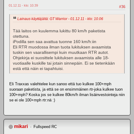
01.12.11 - klo: 10.39
#36
Lainaus käyttäjältä: GT Warrior - 01.12.11 - klo: 10.06
Tää laitos on kuulemma lukittu 80 km/h paketista
otettuna.
iPodilla sen saa avattua tuonne 160 km/h:iin
Eli RTR muodossa ilman tuota lukituksen avaamista
tuskin sen vaarallisempi kuin muutkaan RTR autot.
Ohjekirja ei suosittele lukituksen avaamista alle 18-
vuotiaalle kuskille tai jotain sinnepäin. Ei se tietenkään
estä että näin ei tapahtuisi.
Eli Traxxas valehtelee kun sanoo että tuo kulkee 100+mph
suoraan paketista, ja että se on ensimmäinen rtr-joka kulkee tuon
100+mph? Koska jos se kulkee 80km/h ilman lisäinvestointeja niin
se ei ole 100+mph rtr:nä :)
mikari
Fullspeed RC