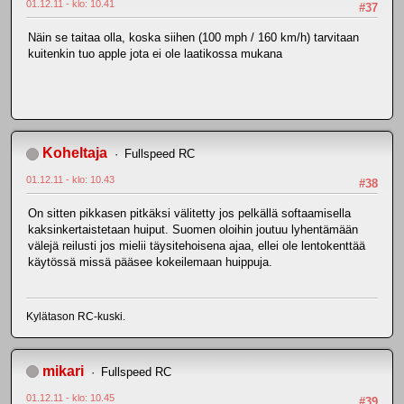
01.12.11 - klo: 10.41
#37
Näin se taitaa olla, koska siihen (100 mph / 160 km/h) tarvitaan
kuitenkin tuo apple jota ei ole laatikossa mukana
Koheltaja
Fullspeed RC
01.12.11 - klo: 10.43
#38
On sitten pikkasen pitkäksi välitetty jos pelkällä softaamisella
kaksinkertaistetaan huiput. Suomen oloihin joutuu lyhentämään
välejä reilusti jos mielii täysitehoisena ajaa, ellei ole lentokenttää
käytössä missä pääsee kokeilemaan huippuja.
Kylätason RC-kuski.
mikari
Fullspeed RC
01.12.11 - klo: 10.45
#39