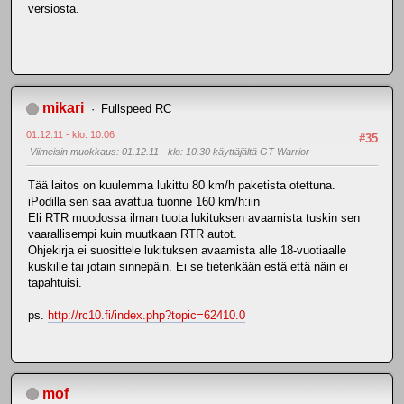
versiosta.
mikari
Fullspeed RC
01.12.11 - klo: 10.06
#35
Viimeisin muokkaus
: 01.12.11 - klo: 10.30 käyttäjältä GT Warrior
Tää laitos on kuulemma lukittu 80 km/h paketista otettuna.
iPodilla sen saa avattua tuonne 160 km/h:iin
Eli RTR muodossa ilman tuota lukituksen avaamista tuskin sen
vaarallisempi kuin muutkaan RTR autot.
Ohjekirja ei suosittele lukituksen avaamista alle 18-vuotiaalle
kuskille tai jotain sinnepäin. Ei se tietenkään estä että näin ei
tapahtuisi.
ps.
http://rc10.fi/index.php?topic=62410.0
mof