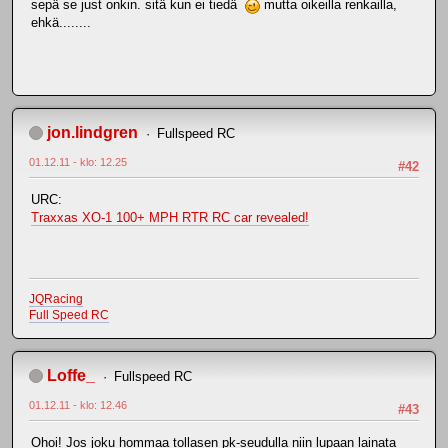
sepä se just onkin. sitä kun ei tiedä
mutta oikeilla renkailla,
ehkä........
jon.lindgren
Fullspeed RC
01.12.11 - klo: 12.25
#42
URC:
Traxxas XO-1 100+ MPH RTR RC car revealed!
JQRacing
Full Speed RC
Loffe_
Fullspeed RC
01.12.11 - klo: 12.46
#43
Ohoi! Jos joku hommaa tollasen pk-seudulla niin lupaan lainata