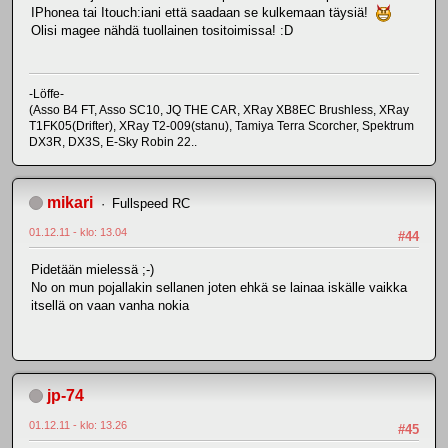
IPhonea tai Itouch:iani että saadaan se kulkemaan täysiä!
Olisi magee nähdä tuollainen tositoimissa! :D
-Löffe-
(Asso B4 FT, Asso SC10, JQ THE CAR, XRay XB8EC Brushless, XRay
T1FK05(Drifter), XRay T2-009(stanu), Tamiya Terra Scorcher, Spektrum
DX3R, DX3S, E-Sky Robin 22..
mikari
Fullspeed RC
01.12.11 - klo: 13.04
#44
Pidetään mielessä ;-)
No on mun pojallakin sellanen joten ehkä se lainaa iskälle vaikka
itsellä on vaan vanha nokia
jp-74
01.12.11 - klo: 13.26
#45