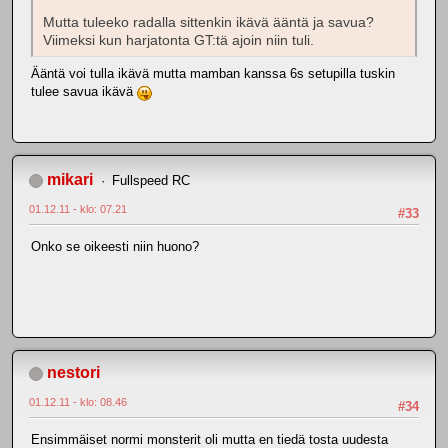
Mutta tuleeko radalla sittenkin ikävä ääntä ja savua?
Viimeksi kun harjatonta GT:tä ajoin niin tuli.
Ääntä voi tulla ikävä mutta mamban kanssa 6s setupilla tuskin
tulee savua ikävä
mikari
Fullspeed RC
01.12.11 - klo: 07.21
#33
Onko se oikeesti niin huono?
nestori
01.12.11 - klo: 08.46
#34
Ensimmäiset normi monsterit oli mutta en tiedä tosta uudesta