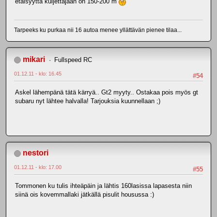
etäisyyttä kuljettajaan on 150-200 m
Tarpeeks ku purkaa nii 16 autoa menee yllättävän pienee tilaa...
mikari
Fullspeed RC
01.12.11 - klo: 16.45
#54
Askel lähempänä tätä kärryä.. Gt2 myyty.. Ostakaa pois myös gt
subaru nyt lähtee halvalla! Tarjouksia kuunnellaan ;)
nestori
01.12.11 - klo: 17.00
#55
Tommonen ku tulis ihteäpäin ja lähtis 160lasissa lapasesta niin
siinä ois kovemmallaki jätkällä pisulit housussa :)