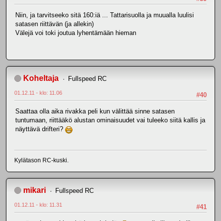
Niin, ja tarvitseeko sitä 160:iä ... Tattarisuolla ja muualla luulisi
satasen riittävän (ja allekin)
Välejä voi toki joutua lyhentämään hieman
Koheltaja
Fullspeed RC
01.12.11 - klo: 11.06
#40
Saattaa olla aika rivakka peli kun välittää sinne satasen
tuntumaan, riittääkö alustan ominaisuudet vai tuleeko siitä kallis ja
näyttävä drifteri?
Kylätason RC-kuski.
mikari
Fullspeed RC
01.12.11 - klo: 11.31
#41