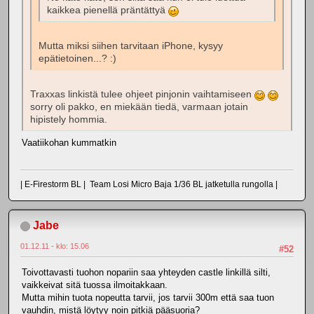
kaikkea pienellä präntättyä
Mutta miksi siihen tarvitaan iPhone, kysyy
epätietoinen...? :)
Traxxas linkistä tulee ohjeet pinjonin vaihtamiseen
sorry oli pakko, en miekään tiedä, varmaan jotain
hipistely hommia.
Vaatiikohan kummatkin
| E-Firestorm BL | Team Losi Micro Baja 1/36 BL jatketulla rungolla |
Jabe
01.12.11 - klo: 15.06
#52
Toivottavasti tuohon nopariin saa yhteyden castle linkillä silti,
vaikkeivat sitä tuossa ilmoitakkaan.
Mutta mihin tuota nopeutta tarvii, jos tarvii 300m että saa tuon
vauhdin, mistä löytyy noin pitkiä pääsuoria?