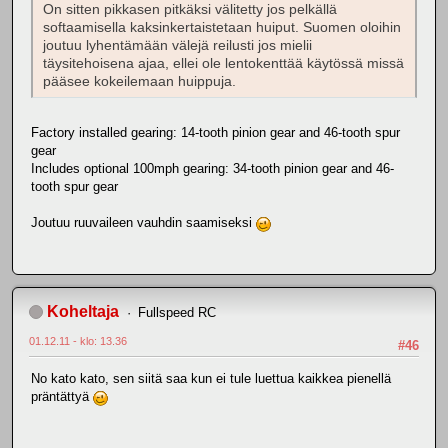
On sitten pikkasen pitkäksi välitetty jos pelkällä
softaamisella kaksinkertaistetaan huiput. Suomen oloihin
joutuu lyhentämään välejä reilusti jos mielii
täysitehoisena ajaa, ellei ole lentokenttää käytössä missä
pääsee kokeilemaan huippuja.
Factory installed gearing: 14-tooth pinion gear and 46-tooth spur
gear
Includes optional 100mph gearing: 34-tooth pinion gear and 46-
tooth spur gear
Joutuu ruuvaileen vauhdin saamiseksi
Koheltaja
Fullspeed RC
01.12.11 - klo: 13.36
#46
No kato kato, sen siitä saa kun ei tule luettua kaikkea pienellä
präntättyä