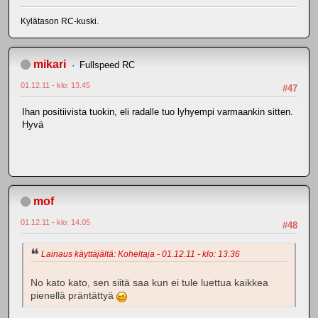
Kylätason RC-kuski.
mikari
Fullspeed RC
01.12.11 - klo: 13.45
#47
Ihan positiivista tuokin, eli radalle tuo lyhyempi varmaankin sitten.
Hyvä
mof
01.12.11 - klo: 14.05
#48
Lainaus käyttäjältä: Koheltaja - 01.12.11 - klo: 13.36
No kato kato, sen siitä saa kun ei tule luettua kaikkea
pienellä präntättyä