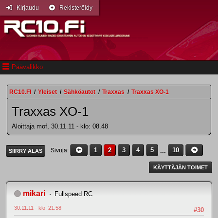
Kirjaudu
Rekisteröidy
Päävalikko
RC10.FI
/
Yleiset
/
Sähköautot
/
Traxxas
/
Traxxas XO-1
Traxxas XO-1
Aloittaja mof, 30.11.11 - klo: 08.48
1
2
3
4
5
...
10
Sivuja
SIIRRY ALAS
KÄYTTÄJÄN TOIMET
mikari
Fullspeed RC
30.11.11 - klo: 21.58
#30