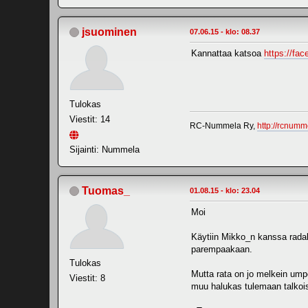
jsuominen
07.06.15 - klo: 08.37
Kannattaa katsoa
https://fa
Tulokas
Viestit: 14
RC-Nummela Ry,
http://rcnumme
Sijainti: Nummela
Tuomas_
01.08.15 - klo: 23.04
Moi
Käytiin Mikko_n kanssa radal
parempaakaan.
Tulokas
Mutta rata on jo melkein umpe
Viestit: 8
muu halukas tulemaan talkoisii