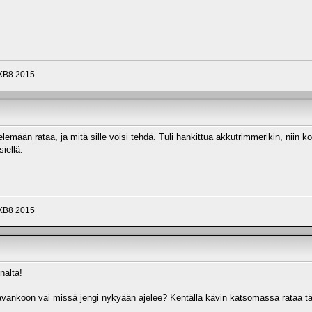
 XB8 2015
mään rataa, ja mitä sille voisi tehdä. Tuli hankittua akkutrimmerikin, niin ko
iellä.
 XB8 2015
nalta!
ankoon vai missä jengi nykyään ajelee? Kentällä kävin katsomassa rataa tällä 