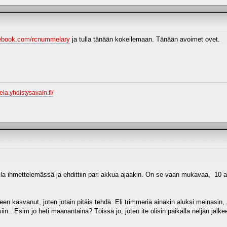
cebook.com/rcnummelary
ja tulla tänään kokeilemaan. Tänään avoimet ovet.
la.yhdistysavain.fi/
la ihmettelemässä ja ehdittiin pari akkua ajaakin. On se vaan mukavaa, 10 aut
en kasvanut, joten jotain pitäis tehdä. Eli trimmeriä ainakin aluksi meinasin,
n.. Esim jo heti maanantaina? Töissä jo, joten ite olisin paikalla neljän jälke