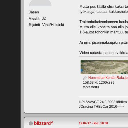
Mutta joo, täällä olisi kaksi 
työkaluja, lautaa, kakkosnelos
Jäsen
Viestit: 32
Traktoria/kaivonkoneen kauhaa 
Sijainti: Vihti/Helsinki
Mutta ellei koneita saa niin j
1:8-autot tohonkin mahtuu, t
Ai niin, jäsenmaksujakin pitäi
Video radasta parisen viikkoa
NummelanKentänRata.jp
158.63 kt, 1200x339
tarkasteltu
HPI SAVAGE 24.3.2003 lähtien...
JQracing THEeCar 2016---->
blizzard^
12.04.17 - klo: 18.30