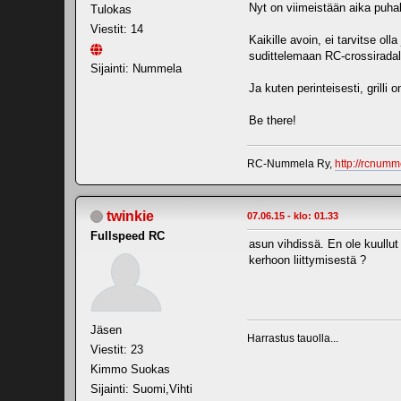
Nyt on viimeistään aika puhalt
Tulokas
Viestit: 14
Kaikille avoin, ei tarvitse o
sudittelemaan RC-crossiradal
Sijainti: Nummela
Ja kuten perinteisesti, gril
Be there!
RC-Nummela Ry,
http://rcnumme
twinkie
07.06.15 - klo: 01.33
Fullspeed RC
asun vihdissä. En ole kuullut
kerhoon liittymisestä ?
Jäsen
Harrastus tauolla...
Viestit: 23
Kimmo Suokas
Sijainti: Suomi,Vihti