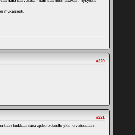
raivaamalla kasvustoa - näin saa huomattavasti nykyistä
en mukaisesti.
#220
#221
sentään loukkaantuisi ajokorokkeelle ylös kiivetessään.