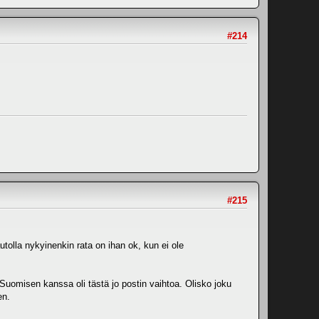
#214
#215
olla nykyinenkin rata on ihan ok, kun ei ole
 Suomisen kanssa oli tästä jo postin vaihtoa. Olisko joku
en.