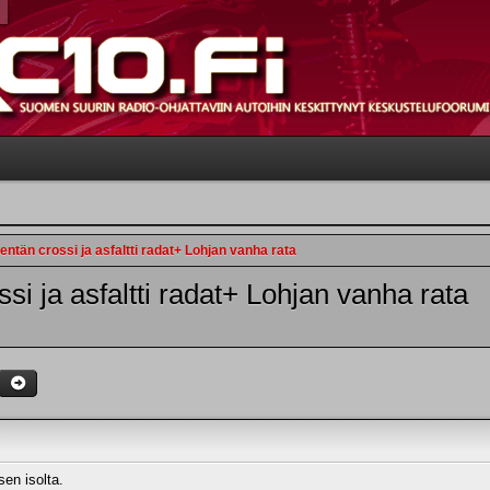
tän crossi ja asfaltti radat+ Lohjan vanha rata
i ja asfaltti radat+ Lohjan vanha rata
sen isolta.