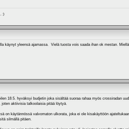
 :)
la käynyt yleensä ajamassa. Vielä tuosta vois saada ihan ok mestan. Mielläni
en 18.5. hyväksyi budjetin joka sisältää suoraa rahaa myös crossiradan uud
joten aktiivisia talkoolaisia pitää löytyä.
 on käytännössä valvomaton ulkorata, joka ei ole kisakäyttöön ajateltukaan j
itä silmällä pitäen.