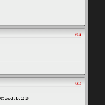
#211
#212
alueella klo 12-16!