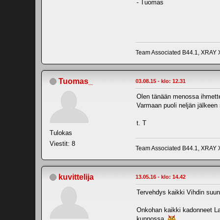
- Tuomas
Team Associated B44.1, XRAY
Tuomas_
03.08.15 - klo: 12.31
Olen tänään menossa ihmettele
Varmaan puoli neljän jälkeen s
t. T
Tulokas
Viestit: 8
Team Associated B44.1, XRAY
kuvittelija
13.05.16 - klo: 14.42
Tervehdys kaikki Vihdin suun
Onkohan kaikki kadonneet Lav
kunnossa