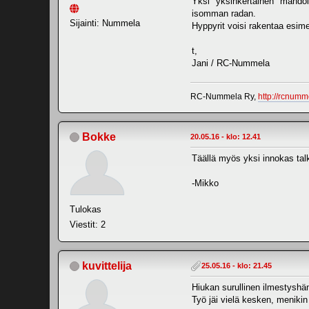
Yksi "yksinkertainen" mahdoll
isomman radan.
Sijainti: Nummela
Hyppyrit voisi rakentaa esime
t,
Jani / RC-Nummela
RC-Nummela Ry,
http://rcnumme
Bokke
20.05.16 - klo: 12.41
Täällä myös yksi innokas talk
-Mikko
Tulokas
Viestit: 2
kuvittelija
25.05.16 - klo: 21.45
Hiukan surullinen ilmestyshän
Työ jäi vielä kesken, menikin