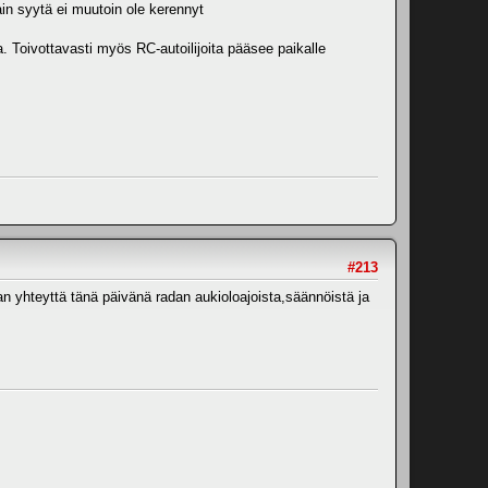
tain syytä ei muutoin ole kerennyt
. Toivottavasti myös RC-autoilijoita pääsee paikalle
#213
tan yhteyttä tänä päivänä radan aukioloajoista,säännöistä ja