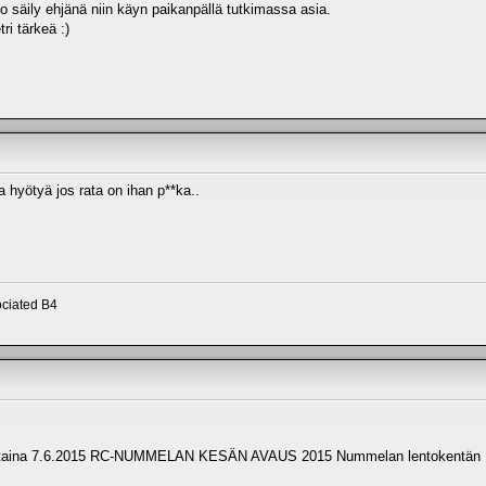
o säily ehjänä niin käyn paikanpällä tutkimassa asia.
tri tärkeä :)
la hyötyä jos rata on ihan p**ka..
ciated B4
ina 7.6.2015 RC-NUMMELAN KESÄN AVAUS 2015 Nummelan lentokentän RC-