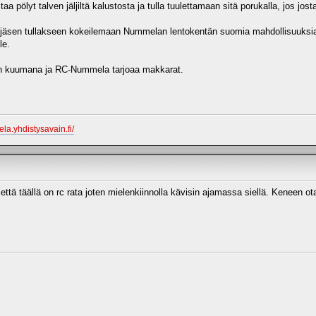
aa pölyt talven jäljiltä kalustosta ja tulla tuulettamaan sitä porukalla, jos jos
lla jäsen tullakseen kokeilemaan Nummelan lentokentän suomia mahdollisuuksia
le.
li on kuumana ja RC-Nummela tarjoaa makkarat.
la.yhdistysavain.fi/
 että täällä on rc rata joten mielenkiinnolla kävisin ajamassa siellä. Keneen o