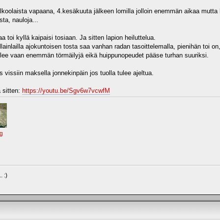
talkoolaista vapaana, 4.kesäkuuta jälkeen lomilla jolloin enemmän aikaa mutta k
ta, nauloja...
toi kyllä kaipaisi tosiaan. Ja sitten lapion heiluttelua.
ollainlailla ajokuntoisen tosta saa vanhan radan tasoittelemalla, pienihän toi 
ulee vaan enemmän törmäilyjä eikä huippunopeudet pääse turhan suuriksi.
s vissiin maksella jonnekinpäin jos tuolla tulee ajeltua.
 sitten:
https://youtu.be/Sgv6w7vcwfM
g
 :)