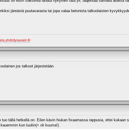
isuus on esim traktorilla lanata nykyinen rata yli, laajentaa samalla aluetta 
rkiksi järeästä puutavarasta tai jopa valaa betonista talkoolaisten kyvykkyyd
la.yhdistysavain.fi/
oolainen jos talkoot järjestetään.
 tuo tällä hetkellä on. Eilen kävin hiukan fixaamassa rappusia, ettei kukaan 
 kauemmin kun luuliin(+ oli kuuma!).