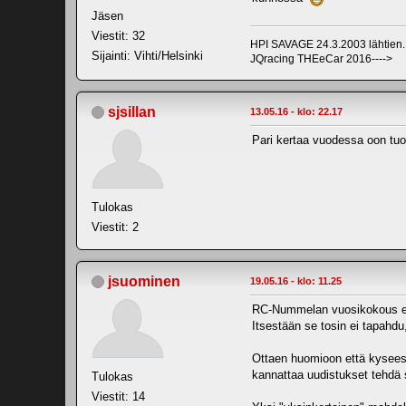
Jäsen
Viestit: 32
HPI SAVAGE 24.3.2003 lähtien...
Sijainti: Vihti/Helsinki
JQracing THEeCar 2016---->
sjsillan
13.05.16 - klo: 22.17
Pari kertaa vuodessa oon tuol
Tulokas
Viestit: 2
jsuominen
19.05.16 - klo: 11.25
RC-Nummelan vuosikokous eil
Itsestään se tosin ei tapahdu, 
Ottaen huomioon että kyseessä
kannattaa uudistukset tehdä s
Tulokas
Viestit: 14