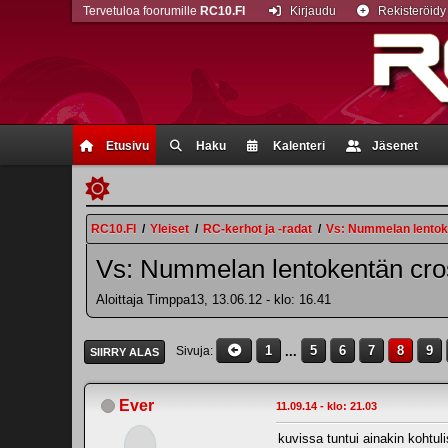
Tervetuloa foorumille
RC10.FI
Kirjaudu
Rekisteröidy
Etusivu
Haku
Kalenteri
Jäsenet
RC10.FI
/
Yleiset
/
RC-kerhot ja -radat
/
Vs: Nummelan lentoken
Vs: Nummelan lentokentän cross
Aloittaja Timppa13, 13.06.12 - klo: 16.41
1
...
5
6
7
8
9
Sivuja
SIIRRY ALAS
Ever
11.09.14 - klo: 21.03
kuvissa tuntui ainakin kohtuli