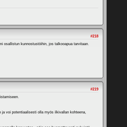
#218
 osallistun kunnostustöihin, jos talkooapua tarvitaan.
#219
istamiseen.
a voi potentiaalisesti olla myös ilkivallan kohteena,