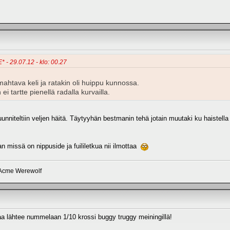
* - 29.07.12 - klo: 00.27
ahtava keli ja ratakin oli huippu kunnossa.
 ei tartte pienellä radalla kurvailla.
suunniteltiin veljen häitä. Täytyyhän bestmanin tehä jotain muutaki ku haistell
n missä on nippuside ja fuililetkua nii ilmottaa
 Acme Werewolf
taa lähtee nummelaan 1/10 krossi buggy truggy meiningillä!