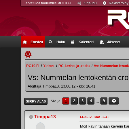
Tervetuloa foorumille
RC10.FI
Kirjaudu
Rekisteröidy
Etusivu
Haku
Kalenteri
Jäsenet
RC10.FI
/
Yleiset
/
RC-kerhot ja -radat
/
Vs: Nummelan lentoken
Vs: Nummelan lentokentän cross
Aloittaja Timppa13, 13.06.12 - klo: 16.41
1
2
3
4
...
9
Sivuja
SIIRRY ALAS
Timppa13
13.06.12 - klo: 16.41
Moi! kävin tänään kaverin kan