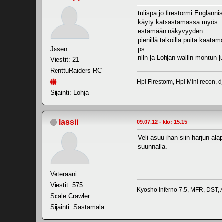
tulispa jo firestormi Englanni
käyty katsastamassa myös Loh
estämään näkyvyyden
pienillä talkoilla puita kaatam
Jäsen
ps.
niin ja Lohjan wallin montun j
Viestit: 21
RenttuRaiders RC
Hpi Firestorm, Hpi Mini recon, d
Sijainti: Lohja
lassii
09.07.12 - klo: 15.15
Veli asuu ihan siin harjun ala
suunnalla.
Veteraani
Viestit: 575
Kyosho Inferno 7.5, MFR, DST,
Scale Crawler
Sijainti: Sastamala