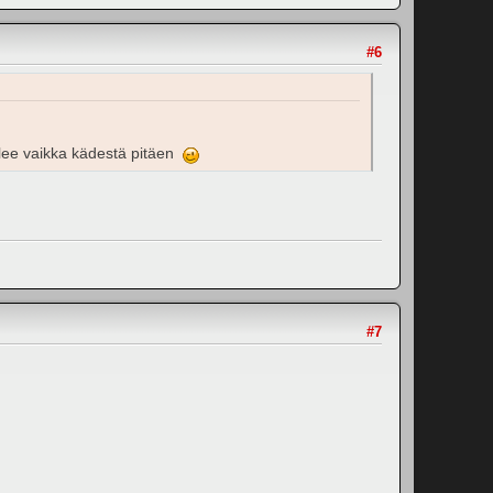
#6
ulee vaikka kädestä pitäen
#7