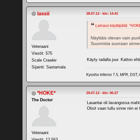
lassii
28.07.12 - klo: 14.41
Lainaus käyttäjältä: *HOKE
Näyttäis olevan vain pu
Suunnista suoraan sinne 
Veteraani
Viestit: 575
Käyty radalla juur. Kattoo eht
Scale Crawler
Sijainti: Sastamala
Kyosho Inferno 7.5, MFR, DST,
*HOKE*
29.07.12 - klo: 00.27
The Doctor
Lauantai oli lavangossa mahta
Olisit vaan tullu sinne niin ei 
Veteraani
Viestit: 12,563