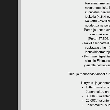
Rakennamme terassin ole
raivaamme lisää kasvilli
kunnostus päivän yhteyt
joukolla (kaikki ovat t
- Raivattu kasvillisuus y
noudettua ne pois ene
- Portin ja kontin avainp
Jäsenmaksun maksaneet 
(Portti: 27,50€; Kont
- Kaikilla lennättäjillä o
vastaavasti kuin SIL:n j
lennokkiharrastajan 
- Pyrimme järjestämään F
aikoihin Elokuussa, miss
yleisölle helikopteri-, l
Tulo- ja menoarvio vuodelle 
Liittymis- ja jäsenmak
- Liittymismaksua ei 
- Jäsenmaksu on porras
- 35,00€ / kalenterivuosi
- 20,00€ / kalenterivuosi
- Jäsenmaksu suoriteta