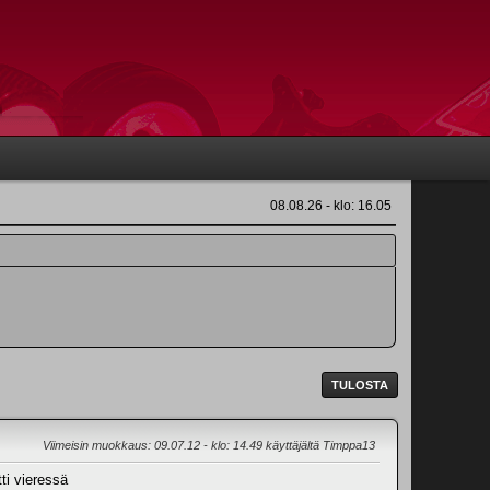
08.08.26 - klo: 16.05
TULOSTA
Viimeisin muokkaus
: 09.07.12 - klo: 14.49 käyttäjältä Timppa13
ti vieressä