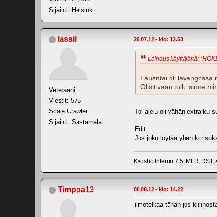
Sijainti: Helsinki
lassii
29.07.12 - klo: 12.53
Lainaus käyttäjältä: *HOKE
Lauantai oli lavangossa m
Olisit vaan tullu sinne niin
Veteraani
Viestit: 575
Scale Crawler
Toi ajelu oli vähän extra ku 
Sijainti: Sastamala
Edit:
Jos joku löytää yhen korisoka
Kyosho Inferno 7.5, MFR, DST,
Timppa13
08.08.12 - klo: 14.22
ilmotelkaa tähän jos kiinnos