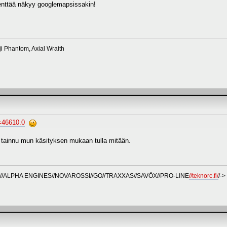
enttää näkyy googlemapsissakin!
ji Phantom, Axial Wraith
c=46610.0
ei tainnu mun käsityksen mukaan tulla mitään.
T//ALPHA ENGINES//NOVAROSSI//GO//TRAXXAS//SAVÖX//PRO-LINE
//teknorc.fi/
/->