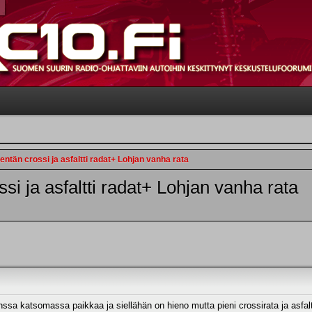
tän crossi ja asfaltti radat+ Lohjan vanha rata
i ja asfaltti radat+ Lohjan vanha rata
ssa katsomassa paikkaa ja siellähän on hieno mutta pieni crossirata ja asfalt