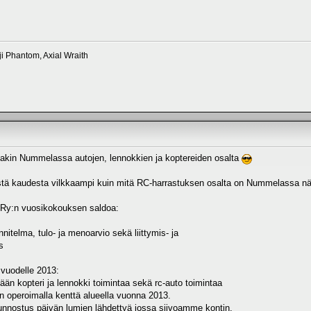
ji Phantom, Axial Wraith
nakin Nummelassa autojen, lennokkien ja koptereiden osalta
tä kaudesta vilkkaampi kuin mitä RC-harrastuksen osalta on Nummelassa näh
y:n vuosikokouksen saldoa:
itelma, tulo- ja menoarvio sekä liittymis- ja
s
odelle 2013:
pteri ja lennokki toimintaa sekä rc-auto toimintaa
malla kenttä alueella vuonna 2013.
 päivän lumien lähdettyä jossa siivoamme kontin,