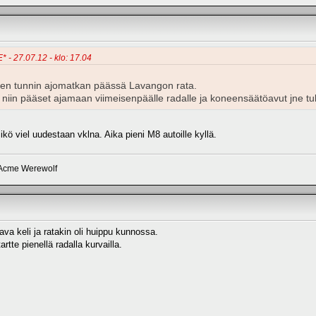
* - 27.07.12 - klo: 17.04
olen tunnin ajomatkan päässä Lavangon rata.
niin pääset ajamaan viimeisenpäälle radalle ja koneensäätöavut jne t
iikö viel uudestaan vklna. Aika pieni M8 autoille kyllä.
 Acme Werewolf
va keli ja ratakin oli huippu kunnossa.
tartte pienellä radalla kurvailla.