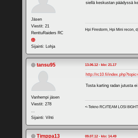
siellä keskustan päädyssä k
Jäsen
Viestit: 21
Hpi Firestorm, Hpi Mini recon, d
RenttuRaiders RC
Sijainti: Lohja
tansu95
13.06.12 - klo: 21.17
http://rc10.fi/index.php?topi
Tosta karting radan jutusta 
Vanhempi jäsen
Viestit: 278
<-Tekno RC//TEAM LOSI 8IGH
...
Sijainti: Vihti
Timppa13
09.07.12 - klo: 14.49