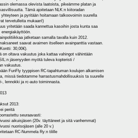
massa olevista laatoista, pikeämme platan ja
suutta. Tämä ajoitetaan NLK:n kiitoradan
een ja pyritään hoitamaan talkoovoimin suurella
ervetulleita mukaan!)
ritetään saada kannettua kasoihin josta kunta saa
rgiakäyttöön.
olitiikkaa jatketaan samalla tavalla kuin 2012.
saavat avaimen itselleen avainpanttia vastaan.
ti: 30,00€).
n oltava vakuutus joka kattaa vahingot vähintään
äsenyyden myötä tuleva kopteristi /
vakuutus.
unFly tyyppisen RC-tapahtuman koulujen alkamisen
ä tiedotamme harrastusmahdollisuuksis ta suurelle
ennokki ja rc-auto toiminnasta.
2013
sut 2013:
peritä
tettu seuraavasti:
 aikuisjäsen (20v. täyttäneet ja sitä vanhemmat)
 nuorisojäsen (alle 20 v.)
an RC-Nummela Ry:n tilille