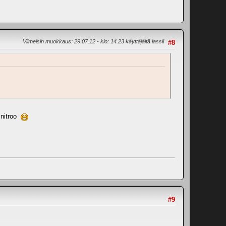
Viimeisin muokkaus
: 29.07.12 - klo: 14.23 käyttäjältä lassii
#8
a nitroo
#9