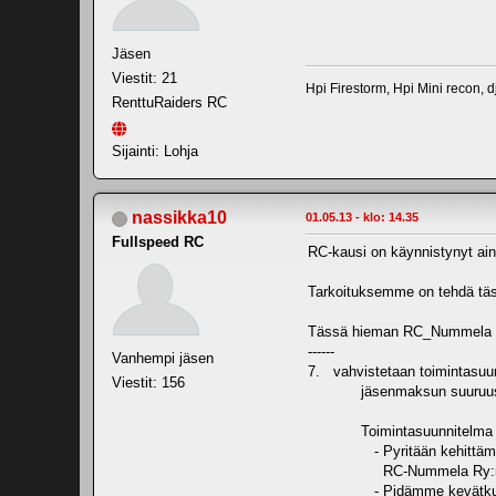
Jäsen
Viestit: 21
Hpi Firestorm, Hpi Mini recon, d
RenttuRaiders RC
Sijainti: Lohja
nassikka10
01.05.13 - klo: 14.35
Fullspeed RC
RC-kausi on käynnistynyt ai
Tarkoituksemme on tehdä täs
Tässä hieman RC_Nummela R
------
Vanhempi jäsen
7. vahvistetaan toimintasuunn
Viestit: 156
jäsenmaksun suuruu
Toimintasuunnitelma vu
- Pyritään kehittämään ko
RC-Nummela Ry:n operoi
- Pidämme kevätkunnostus