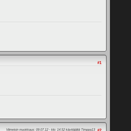
#1
Viimeisin muokkaus
: 09.07.12 - klo: 14.52 käyttäjältä Timppa13
#2