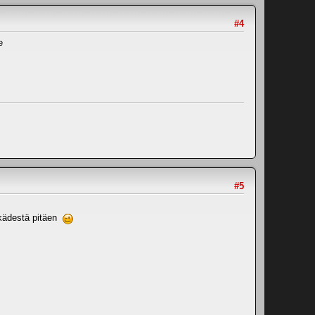
#4
e
#5
 kädestä pitäen