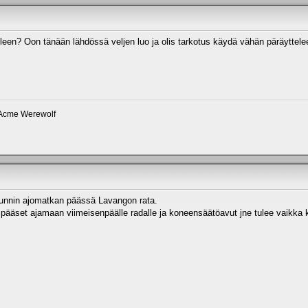
lleen? Oon tänään lähdössä veljen luo ja olis tarkotus käydä vähän päräyttele
 Acme Werewolf
tunnin ajomatkan päässä Lavangon rata.
 pääset ajamaan viimeisenpäälle radalle ja koneensäätöavut jne tulee vaikka