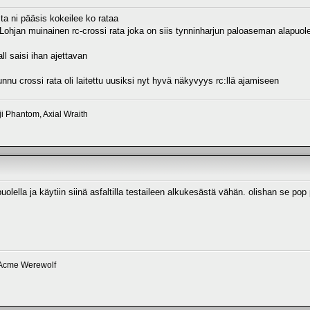
sta ni pääsis kokeilee ko rataa
jan muinainen rc-crossi rata joka on siis tynninharjun paloaseman alapuolel
all saisi ihan ajettavan
unnu crossi rata oli laitettu uusiksi nyt hyvä näkyvyys rc:llä ajamiseen
ji Phantom, Axial Wraith
puolella ja käytiin siinä asfaltilla testaileen alkukesästä vähän. olishan se po
 Acme Werewolf