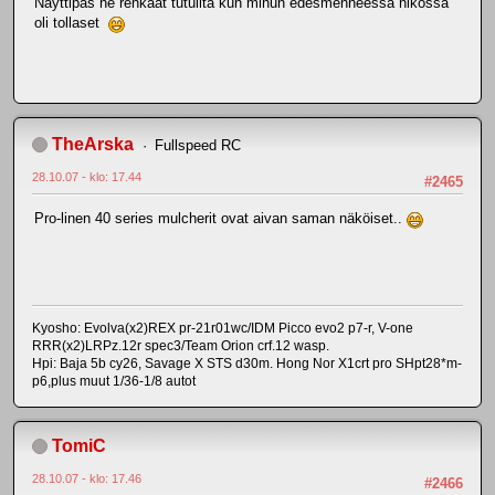
Näyttipäs ne renkaat tutuilta kun minun edesmenneessä nikossa
oli tollaset
TheArska
Fullspeed RC
28.10.07 - klo: 17.44
#2465
Pro-linen 40 series mulcherit ovat aivan saman näköiset..
Kyosho: Evolva(x2)REX pr-21r01wc/IDM Picco evo2 p7-r, V-one
RRR(x2)LRPz.12r spec3/Team Orion crf.12 wasp.
Hpi: Baja 5b cy26, Savage X STS d30m. Hong Nor X1crt pro SHpt28*m-
p6,plus muut 1/36-1/8 autot
TomiC
28.10.07 - klo: 17.46
#2466