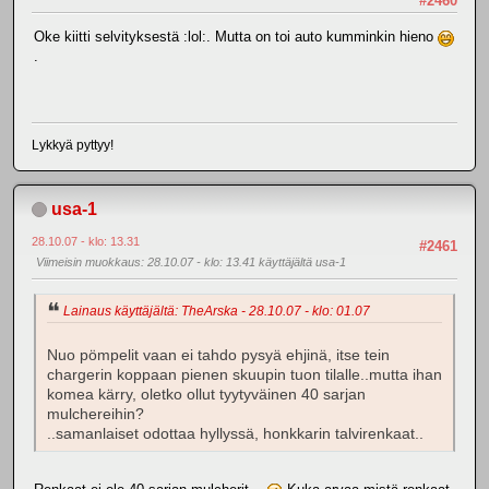
#2460
Oke kiitti selvityksestä :lol:. Mutta on toi auto kumminkin hieno
.
Lykkyä pyttyy!
usa-1
28.10.07 - klo: 13.31
#2461
Viimeisin muokkaus
: 28.10.07 - klo: 13.41 käyttäjältä usa-1
Lainaus käyttäjältä: TheArska - 28.10.07 - klo: 01.07
Nuo pömpelit vaan ei tahdo pysyä ehjinä, itse tein
chargerin koppaan pienen skuupin tuon tilalle..mutta ihan
komea kärry, oletko ollut tyytyväinen 40 sarjan
mulchereihin?
..samanlaiset odottaa hyllyssä, honkkarin talvirenkaat..