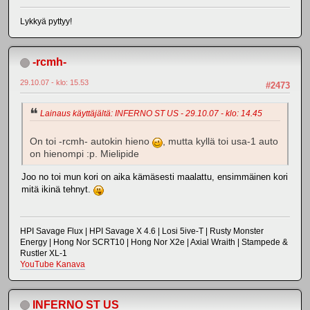
Lykkyä pyttyy!
-rcmh-
29.10.07 - klo: 15.53
#2473
Lainaus käyttäjältä: INFERNO ST US - 29.10.07 - klo: 14.45
On toi -rcmh- autokin hieno
, mutta kyllä toi usa-1 auto
on hienompi :p. Mielipide
Joo no toi mun kori on aika kämäsesti maalattu, ensimmäinen kori
mitä ikinä tehnyt.
HPI Savage Flux | HPI Savage X 4.6 | Losi 5ive-T | Rusty Monster
Energy | Hong Nor SCRT10 | Hong Nor X2e | Axial Wraith | Stampede &
Rustler XL-1
YouTube Kanava
INFERNO ST US