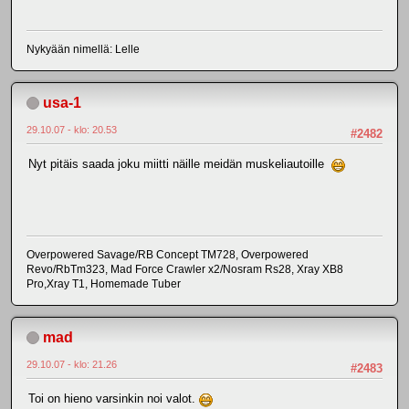
Nykyään nimellä: Lelle
usa-1
29.10.07 - klo: 20.53
#2482
Nyt pitäis saada joku miitti näille meidän muskeliautoille
Overpowered Savage/RB Concept TM728, Overpowered
Revo/RbTm323, Mad Force Crawler x2/Nosram Rs28, Xray XB8
Pro,Xray T1, Homemade Tuber
mad
29.10.07 - klo: 21.26
#2483
Toi on hieno varsinkin noi valot.