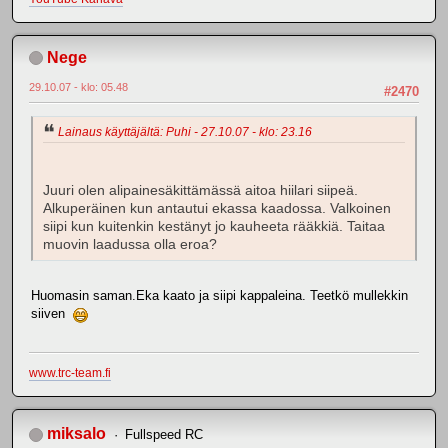
Nege
29.10.07 - klo: 05.48
#2470
Lainaus käyttäjältä: Puhi - 27.10.07 - klo: 23.16
Juuri olen alipainesäkittämässä aitoa hiilari siipeä.
Alkuperäinen kun antautui ekassa kaadossa. Valkoinen
siipi kun kuitenkin kestänyt jo kauheeta rääkkiä. Taitaa
muovin laadussa olla eroa?
Huomasin saman.Eka kaato ja siipi kappaleina. Teetkö mullekkin
siiven
www.trc-team.fi
miksalo
Fullspeed RC