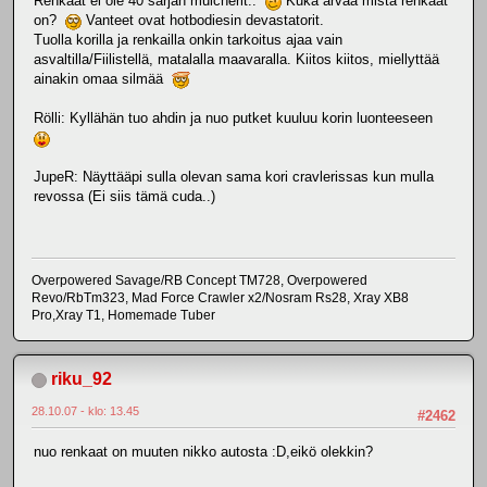
Renkaat ei ole 40 sarjan mulcherit..
Kuka arvaa mistä renkaat
on?
Vanteet ovat hotbodiesin devastatorit.
Tuolla korilla ja renkailla onkin tarkoitus ajaa vain
asvaltilla/Fiilistellä, matalalla maavaralla. Kiitos kiitos, miellyttää
ainakin omaa silmää
Rölli: Kyllähän tuo ahdin ja nuo putket kuuluu korin luonteeseen
JupeR: Näyttääpi sulla olevan sama kori cravlerissas kun mulla
revossa (Ei siis tämä cuda..)
Overpowered Savage/RB Concept TM728, Overpowered
Revo/RbTm323, Mad Force Crawler x2/Nosram Rs28, Xray XB8
Pro,Xray T1, Homemade Tuber
riku_92
28.10.07 - klo: 13.45
#2462
nuo renkaat on muuten nikko autosta :D,eikö olekkin?