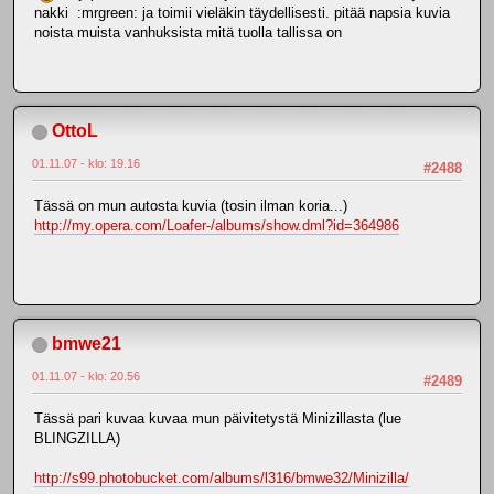
nakki :mrgreen: ja toimii vieläkin täydellisesti. pitää napsia kuvia
noista muista vanhuksista mitä tuolla tallissa on
OttoL
01.11.07 - klo: 19.16
#2488
Tässä on mun autosta kuvia (tosin ilman koria...)
http://my.opera.com/Loafer-/albums/show.dml?id=364986
bmwe21
01.11.07 - klo: 20.56
#2489
Tässä pari kuvaa kuvaa mun päivitetystä Minizillasta (lue
BLINGZILLA)
http://s99.photobucket.com/albums/l316/bmwe32/Minizilla/