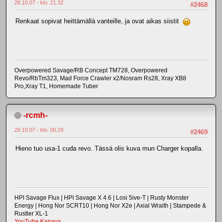
28.10.07 - klo: 21.32
#2468
Renkaat sopivat heittämällä vanteille, ja ovat aikas siistit
Overpowered Savage/RB Concept TM728, Overpowered
Revo/RbTm323, Mad Force Crawler x2/Nosram Rs28, Xray XB8
Pro,Xray T1, Homemade Tuber
-rcmh-
29.10.07 - klo: 00.29
#2469
Hieno tuo usa-1 cuda revo. Tässä olis kuva mun Charger kopalla.
HPI Savage Flux | HPI Savage X 4.6 | Losi 5ive-T | Rusty Monster
Energy | Hong Nor SCRT10 | Hong Nor X2e | Axial Wraith | Stampede &
Rustler XL-1
YouTube Kanava