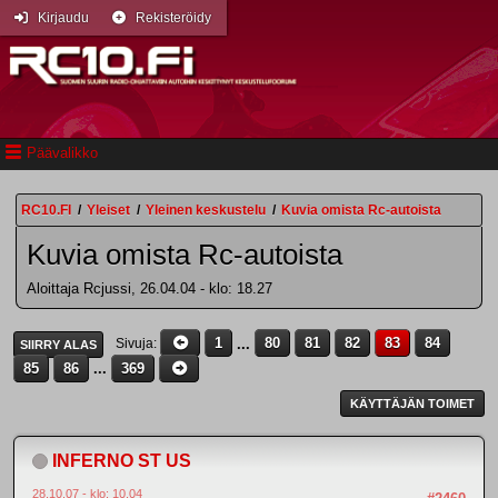
Kirjaudu
Rekisteröidy
Päävalikko
RC10.FI
/
Yleiset
/
Yleinen keskustelu
/
Kuvia omista Rc-autoista
Kuvia omista Rc-autoista
Aloittaja Rcjussi, 26.04.04 - klo: 18.27
1
...
80
81
82
83
84
Sivuja
SIIRRY ALAS
85
86
...
369
KÄYTTÄJÄN TOIMET
INFERNO ST US
28.10.07 - klo: 10.04