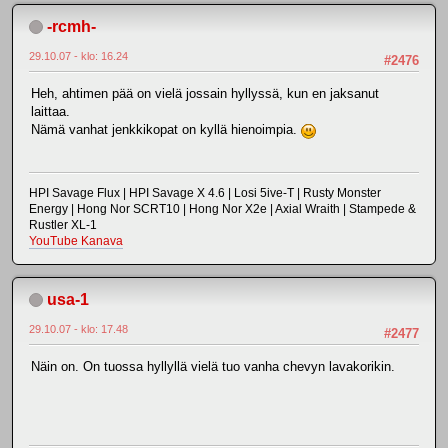
-rcmh-
29.10.07 - klo: 16.24
#2476
Heh, ahtimen pää on vielä jossain hyllyssä, kun en jaksanut
laittaa.
Nämä vanhat jenkkikopat on kyllä hienoimpia.
HPI Savage Flux | HPI Savage X 4.6 | Losi 5ive-T | Rusty Monster
Energy | Hong Nor SCRT10 | Hong Nor X2e | Axial Wraith | Stampede &
Rustler XL-1
YouTube Kanava
usa-1
29.10.07 - klo: 17.48
#2477
Näin on. On tuossa hyllyllä vielä tuo vanha chevyn lavakorikin.