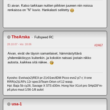
Ei aivan. Katso tarkkaan nuitten piikkien juureen niin noissa
renkaissa on "N" kuvio. Hankalasti selitetty
TheArska
Fullspeed RC
28.10.07 - klo: 18.06
#2467
Aivan, eivät ole täysin samanlaiset, hämmästyttävä
yhdennäköisyys kuitenkin..ja kokokin natsasi jostain nikko
autosta..kaikkea sitä näkee..
Kyosho: Evolva(x2)REX pr-21r01wc/IDM Picco evo2 p7-r, V-one
RRR(x2)LRPz.12r spec3/Team Orion crf.12 wasp.
Hpi: Baja 5b cy26, Savage X STS d30m. Hong Nor X1crt pro SHpt28*m-
p6,plus muut 1/36-1/8 autot
usa-1