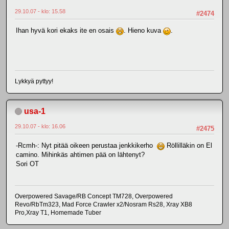
29.10.07 - klo: 15.58
#2474
Ihan hyvä kori ekaks ite en osais
. Hieno kuva
.
Lykkyä pyttyy!
usa-1
29.10.07 - klo: 16.06
#2475
-Rcmh-: Nyt pitää oikeen perustaa jenkkikerho
Röllilläkin on El
camino. Mihinkäs ahtimen pää on lähtenyt?
Sori OT
Overpowered Savage/RB Concept TM728, Overpowered
Revo/RbTm323, Mad Force Crawler x2/Nosram Rs28, Xray XB8
Pro,Xray T1, Homemade Tuber