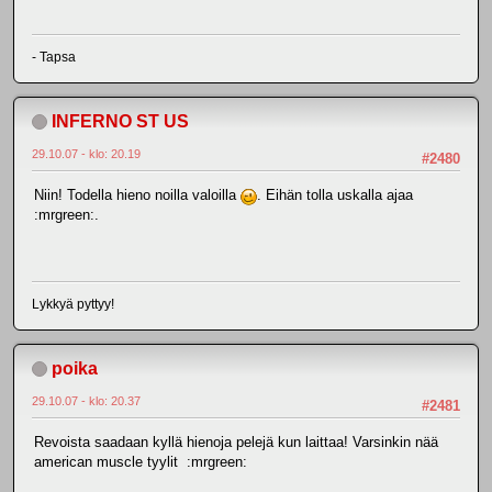
- Tapsa
INFERNO ST US
29.10.07 - klo: 20.19
#2480
Niin! Todella hieno noilla valoilla
. Eihän tolla uskalla ajaa
:mrgreen:.
Lykkyä pyttyy!
poika
29.10.07 - klo: 20.37
#2481
Revoista saadaan kyllä hienoja pelejä kun laittaa! Varsinkin nää
american muscle tyylit :mrgreen: