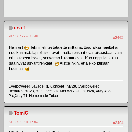
usa-1
28.10.07 - klo: 13.48
#2463
Näin on!
Teki mieli testata että miltä näyttää, aikas rajultahan
nuo,kun matalaprofiiliset ovat, mutta renkaat ovat oikeastaan vain
driftaukseen hyvät, senverran liukkaat ovat. Kun nappulat kuluu
saa hyvät asvalttirenkaat
Ajattelinkin, että eikö kukaan
huomaa
Overpowered Savage/RB Concept TM728, Overpowered
Revo/RbTm323, Mad Force Crawler x2/Nosram Rs28, Xray XB8
Pro,Xray T1, Homemade Tuber
TomiC
28.10.07 - klo: 13.53
#2464