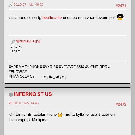
29.10.07 - klo: 09.10
#2471
siinä ruosteinen fg
beetle.auto
ei sit oo mun.vaan toverin peli
fgkuplauus.jpg
34.3 kt
ladattu
#ARRMA TYPHON# #VXR-8# #NOVAROSSI# #V-ONE-RRR#
#FUTABA#
PITÄÄ OLLA C8 ┌∩┐(◣_◢)┌∩┐
INFERNO ST US
29.10.07 - klo: 14.45
#2472
On toi -rcmh- autokin hieno
, mutta kyllä toi usa-1 auto on
hienompi :p. Mielipide