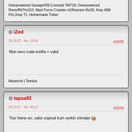
Overpowered Savage/RB Concept TM728, Overpowered
Revo/RbTm323, Mad Force Crawler x2/Nosram Rs28, Xray XB8
Pro,Xray T1, Homemade Tuber
iZed
29.10.07 - klo: 19.58
#2478
Mun revo cuda korilla + valot
Maverick | Tamiya
tapsa92
29.10.07 - klo: 20.14
#2479
Tosi hieno on, valot sopivat kuin nyrkki silmään