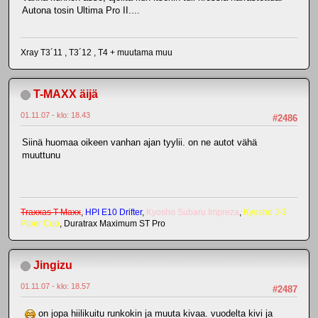
Autona tosin Ultima Pro II....
Xray T3´11 , T3´12 , T4 + muutama muu
T-MAXX äijä
01.11.07 - klo: 18.43
#2486
Siinä huomaa oikeen vanhan ajan tyylii. on ne autot vähä
muuttunu
Traxxas T-Maxx
,
HPI E10 Drifter
,
Kyosho Subaru Impreza
,
Kyosho J-3
Piper Cup
, Duratrax Maximum ST Pro
Jingizu
01.11.07 - klo: 18.57
#2487
on jopa hiilikuitu runkokin ja muuta kivaa. vuodelta kivi ja