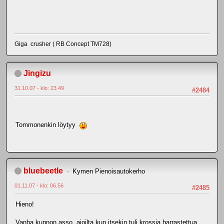
Giga crusher ( RB Concept TM728)
Jingizu
31.10.07 - klo: 23.49
#2484
Tommonenkin löytyy
bluebeetle
Kymen Pienoisautokerho
01.11.07 - klo: 06.56
#2485
Hieno!
Vanha kunnon asso, ajoilta kun itsekin tuli krossia harrastettua.