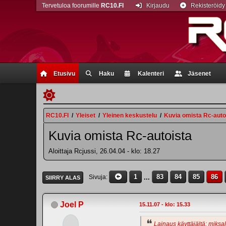
Tervetuloa foorumille
RC10.FI
Kirjaudu
Rekisteröidy
Etusivu
Haku
Kalenteri
Jäsenet
RC10.FI
/
Yleiset
/
Yleinen keskustelu
/
Kuvia omista Rc-auto
Kuvia omista Rc-autoista
Aloittaja Rcjussi, 26.04.04 - klo: 18.27
1
...
83
84
85
86
Sivuja
SIIRRY ALAS
Joel P
15.11.07 - klo: 15.33
Lainaus käyttäjältä: miksal