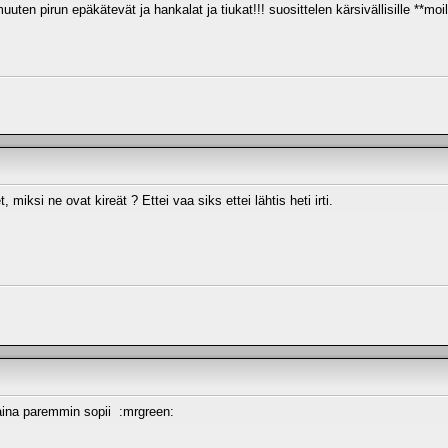
uuten pirun epäkätevät ja hankalat ja tiukat!!! suosittelen kärsivällisille **moi
, miksi ne ovat kireät ? Ettei vaa siks ettei lähtis heti irti.
n aina paremmin sopii :mrgreen: