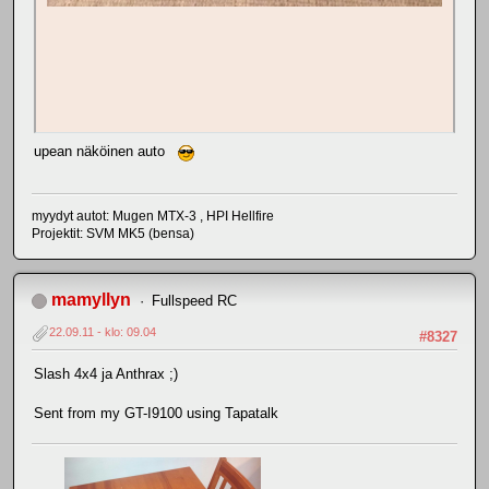
upean näköinen auto
myydyt autot: Mugen MTX-3 , HPI Hellfire
Projektit: SVM MK5 (bensa)
mamyllyn
Fullspeed RC
22.09.11 - klo: 09.04
#8327
Slash 4x4 ja Anthrax ;)
Sent from my GT-I9100 using Tapatalk