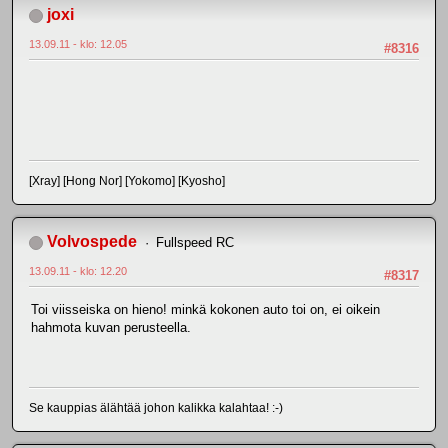
joxi
13.09.11 - klo: 12.05
#8316
[Xray] [Hong Nor] [Yokomo] [Kyosho]
Volvospede
Fullspeed RC
13.09.11 - klo: 12.20
#8317
Toi viisseiska on hieno! minkä kokonen auto toi on, ei oikein
hahmota kuvan perusteella.
Se kauppias älähtää johon kalikka kalahtaa! :-)