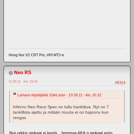
Hong Nor X2 CRT Pro, HPI MT2-e
Neo RS
11.09.11 - klo: 15.04
#8314
Lainaus käyttäjältä: EdeLazer - 10.09.11 - klo: 20.32
Inferno Neo Race Spec on tullu hankittua. Nyt on 7
tankillista ajettu ja mitään muuta ei oo hajonnu kun
rengas.
Nuo orkkis renkaat ei kestä... hommaa AKA:n renkaat esim.