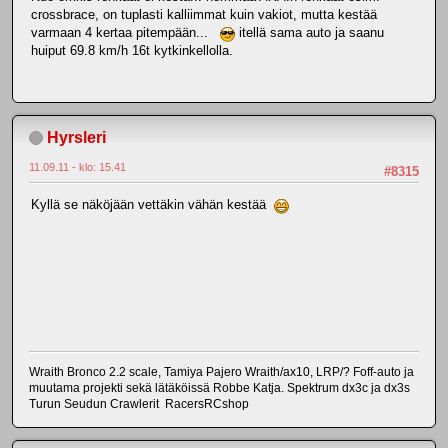
crossbrace, on tuplasti kalliimmat kuin vakiot, mutta kestää
varmaan 4 kertaa pitempään...
itellä sama auto ja saanu
huiput 69.8 km/h 16t kytkinkellolla.
Hyrsleri
11.09.11 - klo: 15.41
#8315
Kyllä se näköjään vettäkin vähän kestää
Wraith Bronco 2.2 scale, Tamiya Pajero Wraith/ax10, LRP/? Foff-auto ja
muutama projekti sekä lätäköissä Robbe Katja. Spektrum dx3c ja dx3s
Turun Seudun Crawlerit RacersRCshop