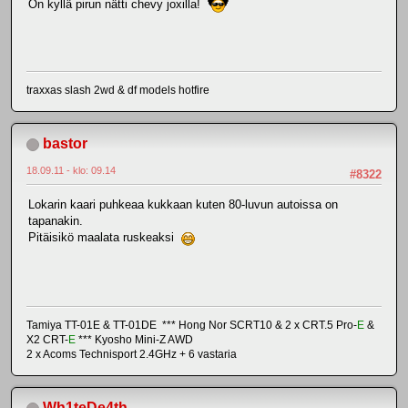
On kyllä pirun nätti chevy joxilla!
traxxas slash 2wd & df models hotfire
bastor
18.09.11 - klo: 09.14
#8322
Lokarin kaari puhkeaa kukkaan kuten 80-luvun autoissa on
tapanakin.
Pitäisikö maalata ruskeaksi
Tamiya TT-01E & TT-01DE *** Hong Nor SCRT10 & 2 x CRT.5 Pro-
E
&
X2 CRT-
E
*** Kyosho Mini-Z AWD
2 x Acoms Technisport 2.4GHz + 6 vastaria
Wh1teDe4th