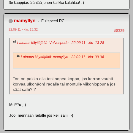
Se kauppias älähtää johon kalikka kalahtaa! :-)
mamyllyn
Fullspeed RC
22.09.11 - klo: 13.32
#8329
Lainaus käyttäjältä: Volvospede - 22.09.11 - klo: 13.28
Lainaus käyttäjältä: mamyllyn - 22.09.11 - klo: 09.04
Ton on pakko olla tosi nopea koppa, jos kerran vauhti
korvaa ulkonäön! radalle tai montulle viikonloppuna jos
säät sallii?!?
Mu***u ;-)
Joo, mennään radalle jos keli sallii :-)