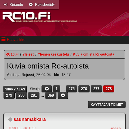
Kirjaudu
Rekisteröidy
Päävalikko
RC10.FI
/
Yleiset
/
Yleinen keskustelu
/
Kuvia omista Rc-autoista
Kuvia omista Rc-autoista
Aloittaja Rcjussi, 26.04.04 - klo: 18.27
1
...
275
276
277
278
Sivuja
SIIRRY ALAS
279
280
281
...
369
KÄYTTÄJÄN TOIMET
saunamakkara
11.09.11 - klo: 11.01