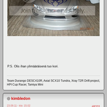
P.S. Olis ihan ylimääräisenä tuo kori.
Team Durango DESC410R, Axial SCX10 Tundra, Xray T2R Drift project,
HPI Cup Racer, Tamiya Mini
kimbledon
23.09.11 - klo: 15.02
#8331