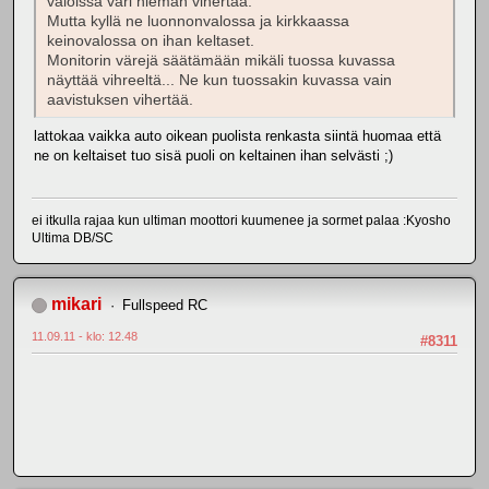
valoissa väri hieman vihertää.
Mutta kyllä ne luonnonvalossa ja kirkkaassa
keinovalossa on ihan keltaset.
Monitorin värejä säätämään mikäli tuossa kuvassa
näyttää vihreeltä... Ne kun tuossakin kuvassa vain
aavistuksen vihertää.
lattokaa vaikka auto oikean puolista renkasta siintä huomaa että
ne on keltaiset tuo sisä puoli on keltainen ihan selvästi ;)
ei itkulla rajaa kun ultiman moottori kuumenee ja sormet palaa :Kyosho
Ultima DB/SC
mikari
Fullspeed RC
11.09.11 - klo: 12.48
#8311