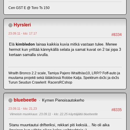
Cen GST E @ Toro Ts 150
Hyrsleri
23.09.11 - klo: 17.17
#8334
Elä
kimbledon
lainaa kaikkia kuvia mitkä vastaan tulee. Menee
hermot kun yrittää kännykällä selata ja samat kuvat on 2 tai jopa 3
kertaan samalla sivulla.
Wraith Bronco 2.2 scale, Tamiya Pajero Wraith/ax10, LRP/? Foff-auto ja
muutama projekti sekä lätäköissä Robbe Katja. Spektrum dx3c ja dx3s
Turun Seudun Crawlerit RacersRCshop
bluebeetle
Kymen Pienoisautokerho
23.09.11 - klo: 21.23
#8335
Viimeisin muokkaus
: 23.09.11 - klo: 22.25 käyttäjältä bluebeetle
Stanu muuntautui drifteriksi, rekkari piti keksiä... No oli aika