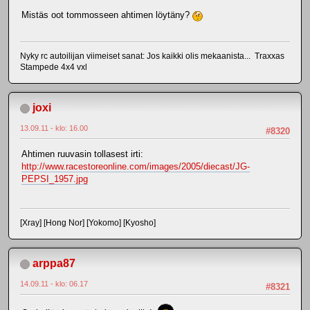
Mistäs oot tommosseen ahtimen löytäny?
Nyky rc autoilijan viimeiset sanat: Jos kaikki olis mekaanista... Traxxas
Stampede 4x4 vxl
joxi
13.09.11 - klo: 16.00
#8320
Ahtimen ruuvasin tollasest irti:
http://www.racestoreonline.com/images/2005/diecast/JG-
PEPSI_1957.jpg
[Xray] [Hong Nor] [Yokomo] [Kyosho]
arppa87
14.09.11 - klo: 06.17
#8321