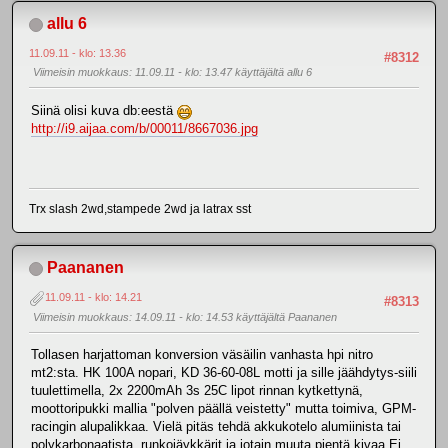
allu 6
11.09.11 - klo: 13.36
#8312
Viimeisin muokkaus
: 11.09.11 - klo: 13.47 käyttäjältä allu 6
Siinä olisi kuva db:eestä
http://i9.aijaa.com/b/00011/8667036.jpg
Trx slash 2wd,stampede 2wd ja latrax sst
Paananen
11.09.11 - klo: 14.21
#8313
Viimeisin muokkaus
: 14.09.11 - klo: 14.53 käyttäjältä Paananen
Tollasen harjattoman konversion väsäilin vanhasta hpi nitro
mt2:sta. HK 100A nopari, KD 36-60-08L motti ja sille jäähdytys-siili
tuulettimella, 2x 2200mAh 3s 25C lipot rinnan kytkettynä,
moottoripukki mallia "polven päällä veistetty" mutta toimiva, GPM-
racingin alupalikkaa. Vielä pitäs tehdä akkukotelo alumiinista tai
polykarbonaatista, runkojäykkärit ja jotain muuta pientä kivaa.Ei