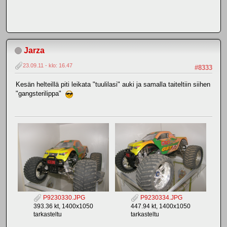
Jarza
23.09.11 - klo: 16.47
#8333
Kesän helteillä piti leikata "tuulilasi" auki ja samalla taiteltiin siihen
"gangsterilippa"
P9230330.JPG
P9230334.JPG
393.36 kt, 1400x1050
447.94 kt, 1400x1050
tarkasteltu
tarkasteltu