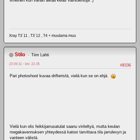
ilmeinen kun vähän aikaa kelas vaihtoehtoja :)
Xray T3´11 , T3´12 , T4 + muutama muu
Stilo
Tiim Lahti
23.09.11 - klo: 22.35
#8336
Pari photoshoot kuvaa drifteristä, vielä kun se on ehjä.
Vielä kun olis feikkijarrusatulat saanu viriteltyä, mutta keulan
megakavennuksen yhteydessä katosi tarvittava tila jarrulevyn ja
vanteen välistä.