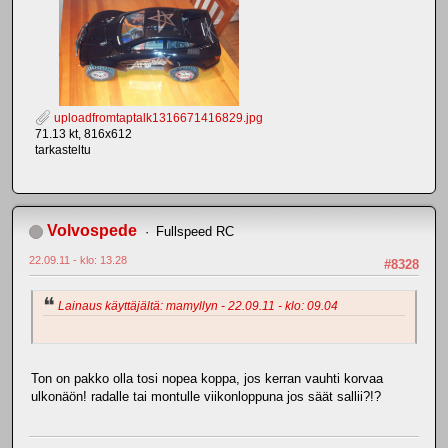
uploadfromtaptalk1316671416829.jpg
71.13 kt, 816x612
tarkasteltu
Volvospede
Fullspeed RC
22.09.11 - klo: 13.28
#8328
Lainaus käyttäjältä: mamyllyn - 22.09.11 - klo: 09.04
Ton on pakko olla tosi nopea koppa, jos kerran vauhti korvaa
ulkonäön! radalle tai montulle viikonloppuna jos säät sallii?!?