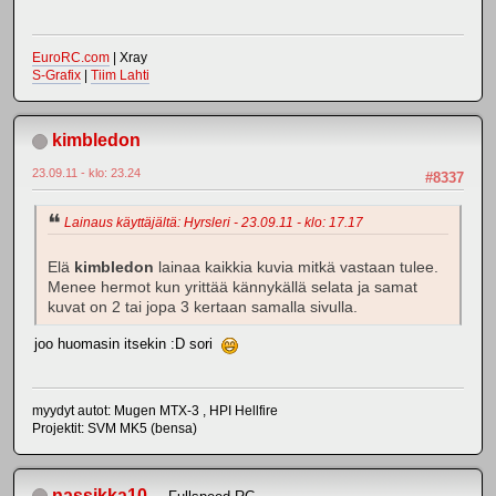
EuroRC.com
| Xray
S-Grafix
|
Tiim Lahti
kimbledon
23.09.11 - klo: 23.24
#8337
Lainaus käyttäjältä: Hyrsleri - 23.09.11 - klo: 17.17
Elä
kimbledon
lainaa kaikkia kuvia mitkä vastaan tulee.
Menee hermot kun yrittää kännykällä selata ja samat
kuvat on 2 tai jopa 3 kertaan samalla sivulla.
joo huomasin itsekin :D sori
myydyt autot: Mugen MTX-3 , HPI Hellfire
Projektit: SVM MK5 (bensa)
nassikka10