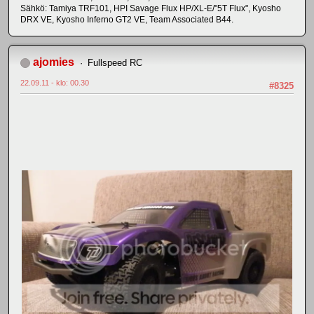
Sähkö: Tamiya TRF101, HPI Savage Flux HP/XL-E/"5T Flux", Kyosho
DRX VE, Kyosho Inferno GT2 VE, Team Associated B44.
ajomies
Fullspeed RC
22.09.11 - klo: 00.30
#8325