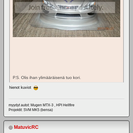
P.S. Olis ihan ylimääräisenä tuo kori.
hienot kuviot
myydyt autot: Mugen MTX-3 , HPI Hellfire
Projektit: SVM MK5 (bensa)
MatuvicRC