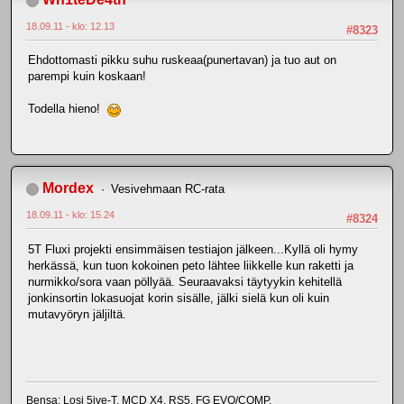
18.09.11 - klo: 12.13
#8323
Ehdottomasti pikku suhu ruskeaa(punertavan) ja tuo aut on
parempi kuin koskaan!
Todella hieno!
Mordex
Vesivehmaan RC-rata
18.09.11 - klo: 15.24
#8324
5T Fluxi projekti ensimmäisen testiajon jälkeen...Kyllä oli hymy
herkässä, kun tuon kokoinen peto lähtee liikkelle kun raketti ja
nurmikko/sora vaan pöllyää. Seuraavaksi täytyykin kehitellä
jonkinsortin lokasuojat korin sisälle, jälki sielä kun oli kuin
mutavyöryn jäljiltä.
Bensa: Losi 5ive-T, MCD X4, RS5, FG EVO/COMP.