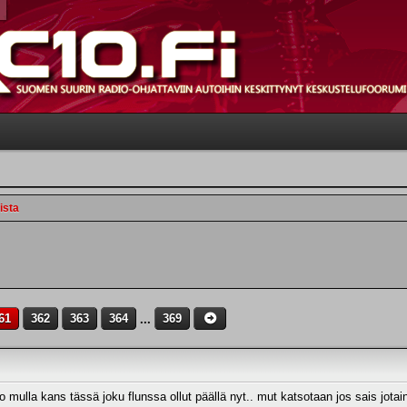
ista
61
362
363
364
...
369
o mulla kans tässä joku flunssa ollut päällä nyt.. mut katsotaan jos sais jotai