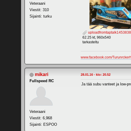
Veteraani
Viestit: 310
Sijainti: turku
uploadfromtaptalk1453838
62.25 kt, 960x540
tarkasteltu
www.facebook.com/Turunrcker
mikari
28.01.16 - klo: 20.52
Fullspeed RC
Ja tää subu vanteet ja low-pro
Veteraani
Viestit: 6,968
Sijainti: ESPOO