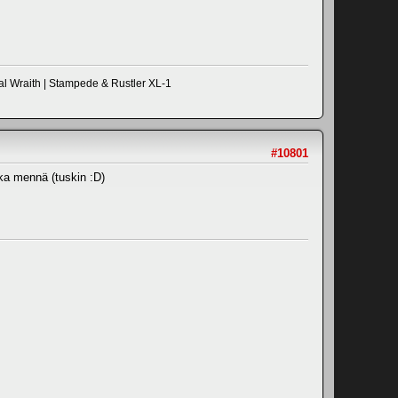
al Wraith | Stampede & Rustler XL-1
#10801
kka mennä (tuskin :D)