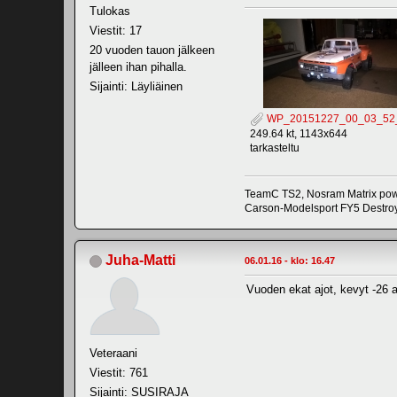
Tulokas
Viestit: 17
20 vuoden tauon jälkeen
jälleen ihan pihalla.
Sijainti: Läyliäinen
WP_20151227_00_03_52_
249.64 kt, 1143x644
tarkasteltu
TeamC TS2, Nosram Matrix pow
Carson-Modelsport FY5 Destroy
Juha-Matti
06.01.16 - klo: 16.47
Vuoden ekat ajot, kevyt -26 a
Veteraani
Viestit: 761
Sijainti: SUSIRAJA