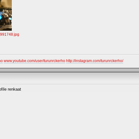
991748.jpg
ho
www.youtube.com/user/turunrckerho
http://instagram.com/turunrckerho/
file renkaat