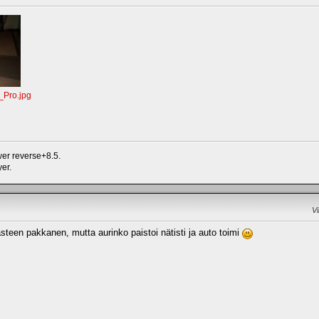
Pro.jpg
er reverse+8.5.
er.
V
steen pakkanen, mutta aurinko paistoi nätisti ja auto toimi