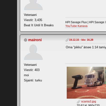
Veteraani
Viestit: 3,435
HPI Savage Flux | HPI Savage X
Beat It Until It Breaks
YouTube Kanava
maironi
19.12.15 - klo: 16.28
Oma ''pikku'' ärsee 1:14 tam
Veteraani
Viestit: 403
moi
Sijainti: turku
scania3.jpg
70.62 kt, 960x720