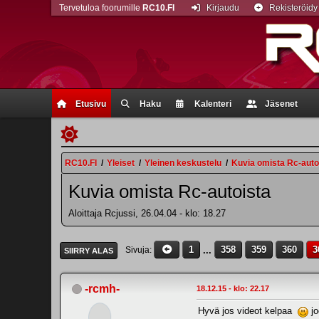
Tervetuloa foorumille
RC10.FI
Kirjaudu
Rekisteröidy
Etusivu
Haku
Kalenteri
Jäsenet
RC10.FI
/
Yleiset
/
Yleinen keskustelu
/
Kuvia omista Rc-auto
Kuvia omista Rc-autoista
Aloittaja Rcjussi, 26.04.04 - klo: 18.27
1
...
358
359
360
3
Sivuja
SIIRRY ALAS
-rcmh-
18.12.15 - klo: 22.17
Hyvä jos videot kelpaa
jo