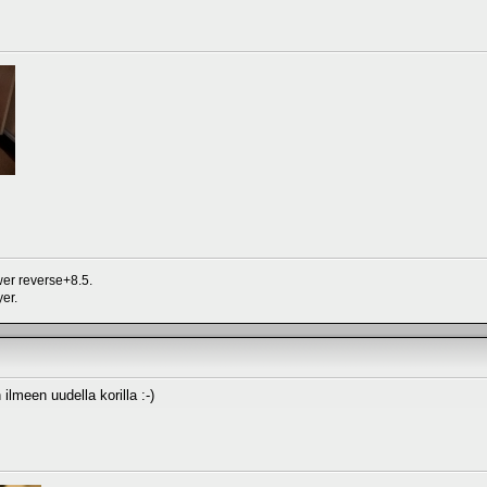
er reverse+8.5.
er.
lmeen uudella korilla :-)