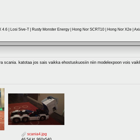
 4.6 | Losi 5ive-T | Rusty Monster Energy | Hong Nor SCRT10 | Hong Nor X2e | Axi
iya scania. katotaa jos sais vaikka ehostuskuosiin niin modelexpoon vois vai
scania4.jpg
46.54 kt, 960x540