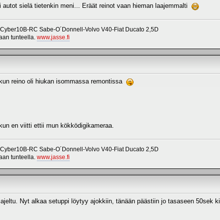
i autot sielä tietenkin meni... Eräät reinot vaan hieman laajemmalti
 Cyber10B-RC Sabe-O´Donnell-Volvo V40-Fiat Ducato 2,5D
vaan tunteella.
www.jasse.fi
ä, kun reino oli hiukan isommassa remontissa
 kun en viitti ettii mun kökködigikameraa.
 Cyber10B-RC Sabe-O´Donnell-Volvo V40-Fiat Ducato 2,5D
vaan tunteella.
www.jasse.fi
a ajeltu. Nyt alkaa setuppi löytyy ajokkiin, tänään päästiin jo tasaseen 50sek 