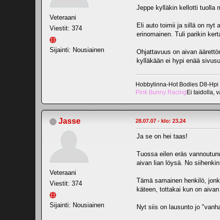
Jeppe kylläkin kellotti tuolla
Veteraani
Eli auto toimii ja sillä on n
Viestit: 374
erinomainen. Tuli parikin ker
Sijainti: Nousiainen
Ohjattavuus on aivan äärettö
kylläkään ei hypi enää sivus
Hobbylinna-Hot Bodies D8-Hpi
Pink Bunny Racing
Ei taidolla, 
Jasse
28.07.07 - klo: 23.24
Ja se on hei taas!
Tuossa eilen eräs vannoutunut
aivan lian löysä. No siihenkin
Veteraani
Tämä samainen henkilö, jonka
Viestit: 374
käteen, tottakai kun on aivan l
Sijainti: Nousiainen
Nyt siis on lausunto jo "vanha