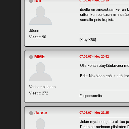
full
07.08.07 - klo: 18.39
itsellä on ainoastaan kerran k
sitten kun purkasin niin sisäp
samalla pois kupista.
Jäsen
Viestit: 90
[Xray XB8]
MME
07.08.07 - klo: 20.52
Olisikohan etuylätukivarsi m
Edit: Näköjään epäilit sitä i
Vanhempi jäsen
Viestit: 272
Ei sponsoreita.
Jasse
07.08.07 - klo: 21.25
Jokin mystinen juttu oli tuo ju
Pistin sit meinaan piiskaten R