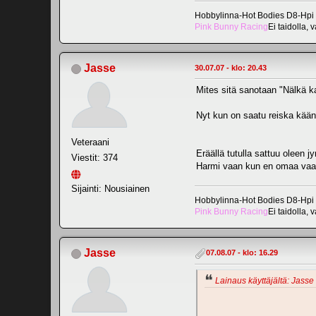
Hobbylinna-Hot Bodies D8-Hpi
Pink Bunny Racing
Ei taidolla, 
Jasse
30.07.07 - klo: 20.43
Mites sitä sanotaan "Nälkä k
Nyt kun on saatu reiska kään
Veteraani
Eräällä tutulla sattuu oleen jy
Viestit: 374
Harmi vaan kun en omaa vaaka
Sijainti: Nousiainen
Hobbylinna-Hot Bodies D8-Hpi
Pink Bunny Racing
Ei taidolla, 
Jasse
07.08.07 - klo: 16.29
Lainaus käyttäjältä: Jasse 