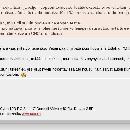
tu, sekä itseni ja veljeni Jeppen toimesta. Testituloksesta ei voi olla kuin
 entisestään ja tuli tarkemmaksi. Minkään moista kanitusta ei ilmene ja
an, mikä oli suurin huolen aihe ennen testiä.
huomattava ja paransi oleellisesti melko leijaperäistä autoa, mitä tule
an/ehdin käsivara CNC-dremelöidä.
lla aikaa, mitä voi tapahtua. Vetari päätti hypätä pois kupista ja tottakai PM
a.
kastin kaikki osat, mitään ei ole rikki, murteella tai venynyt mahdottomasti, 
sun jälkeen et, olis ollut hyvin hoidettavissa tuo nousu. Kun saivat auton kun
oppui kesken.
 Cyber10B-RC Sabe-O´Donnell-Volvo V40-Fiat Ducato 2,5D
vaan tunteella.
www.jasse.fi