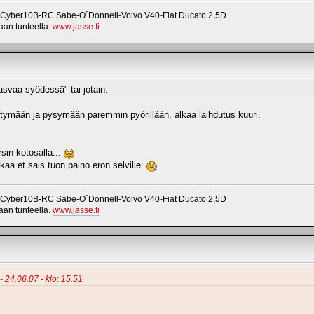
 Cyber10B-RC Sabe-O´Donnell-Volvo V40-Fiat Ducato 2,5D
vaan tunteella.
www.jasse.fi
asvaa syödessä" tai jotain.
tymään ja pysymään paremmin pyörillään, alkaa laihdutus kuuri.
rsin kotosalla...
a et sais tuon paino eron selville.
 Cyber10B-RC Sabe-O´Donnell-Volvo V40-Fiat Ducato 2,5D
vaan tunteella.
www.jasse.fi
- 24.06.07 - klo: 15.51