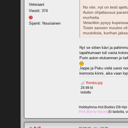
Veteraani
No niin, nyt on testi ajet
Viestit: 374
Auton ohjattavuus parani
murheita.
Vetaritkin pysyy kupeissa
Sijainti: Nousiainen
Toisin sanoen muutos oli 
muutoksia, kunhan jaks
Nyt se sitten kävi ja pahimma
tapahtumaan tuli vasta koton
Purin auton etutuennan ja tar
Jeppe ja Peku vielä sanoi nou
kierrosta kiinni, aika vaan l
Reiska.jpg
28.98 kt
ladattu
Hobbylinna-Hot Bodies D8-Hpi
Pink Bunny Racing
Ei taidolla, 