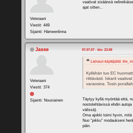
vaativat sisäänsä nelireikäis
ajat sitten...
Veteraani
Viestit: 449
Sijainti: Hämeenlinna
Jasse
07.07.07 - klo: 23.59
Lainaus käyttäjältä: the_m
Kyllähän tuo EC huomatta
riittävästi. Iskarit vaati
Veteraani
varaosina. Tosin porallaha
Viestit: 374
Täytyy kyllä myöntää että, nu
Sijainti: Nousiainen
nostotehtävissä ehdin autoja 
välissä).
Oma ajokki toimi hyvin, mitä
Nuo "pikku" modaukseni herätt
päin.