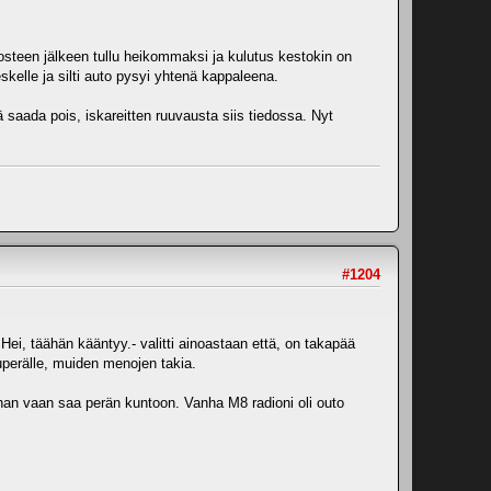
utosteen jälkeen tullu heikommaksi ja kulutus kestokin on
skelle ja silti auto pysyi yhtenä kappaleena.
saada pois, iskareitten ruuvausta siis tiedossa. Nyt
#1204
ei, täähän kääntyy.- valitti ainoastaan että, on takapää
tuperälle, muiden menojen takia.
han vaan saa perän kuntoon. Vanha M8 radioni oli outo