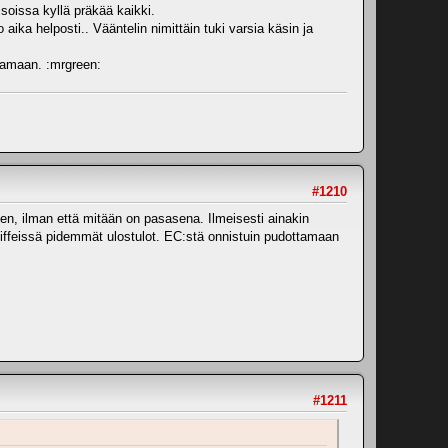
isoissa kyllä präkää kaikki.
aika helposti.. Vääntelin nimittäin tuki varsia käsin ja
ajamaan. :mrgreen:
#1210
een, ilman että mitään on pasasena. Ilmeisesti ainakin
ffeissä pidemmät ulostulot. EC:stä onnistuin pudottamaan
#1211