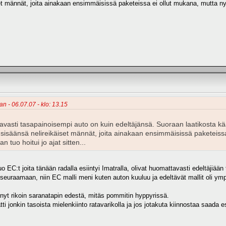
et männät, joita ainakaan ensimmäisissä paketeissa ei ollut mukana, mutta nyt 
an - 06.07.07 - klo: 13.15
vasti tasapainoisempi auto on kuin edeltäjänsä. Suoraan laatikosta kä
vat sisäänsä nelireikäiset männät, joita ainakaan ensimmäisissä paketeiss
n tuo hoitui jo ajat sitten...
o EC:t joita tänään radalla esiintyi Imatralla, olivat huomattavasti edeltäjiää
seuraamaan, niin EC malli meni kuten auton kuuluu ja edeltävät mallit oli ympä
 nyt rikoin saranatapin edestä, mitäs pommitin hyppyrissä.
i jonkin tasoista mielenkiinto ratavarikolla ja jos jotakuta kiinnostaa saada e