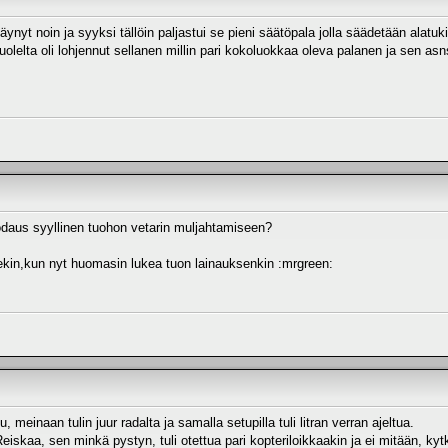
äynyt noin ja syyksi tällöin paljastui se pieni säätöpala jolla säädetään alatuk
uolelta oli lohjennut sellanen millin pari kokoluokkaa oleva palanen ja sen asns
odaus syyllinen tuohon vetarin muljahtamiseen?
tsekin,kun nyt huomasin lukea tuon lainauksenkin :mrgreen:
u, meinaan tulin juur radalta ja samalla setupilla tuli litran verran ajeltua.
eiskaa, sen minkä pystyn, tuli otettua pari kopteriloikkaakin ja ei mitään, kytk