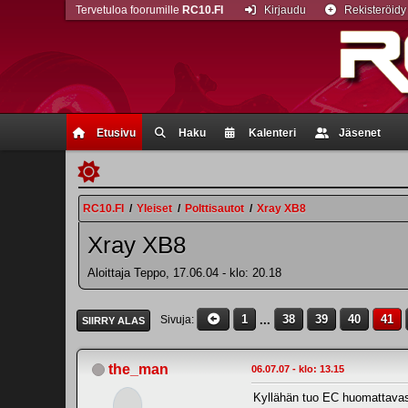
Tervetuloa foorumille
RC10.FI
Kirjaudu
Rekisteröidy
Etusivu
Haku
Kalenteri
Jäsenet
RC10.FI
/
Yleiset
/
Polttisautot
/
Xray XB8
Xray XB8
Aloittaja Teppo, 17.06.04 - klo: 20.18
1
...
38
39
40
41
Sivuja
SIIRRY ALAS
the_man
06.07.07 - klo: 13.15
Kyllähän tuo EC huomattavasti