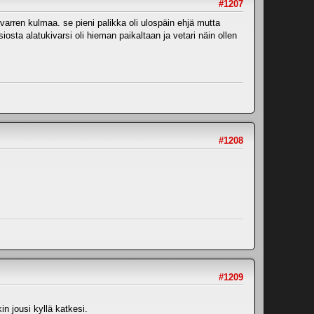
#1207
ivarren kulmaa. se pieni palikka oli ulospäin ehjä mutta
iosta alatukivarsi oli hieman paikaltaan ja vetari näin ollen
#1208
#1209
in jousi kyllä katkesi.