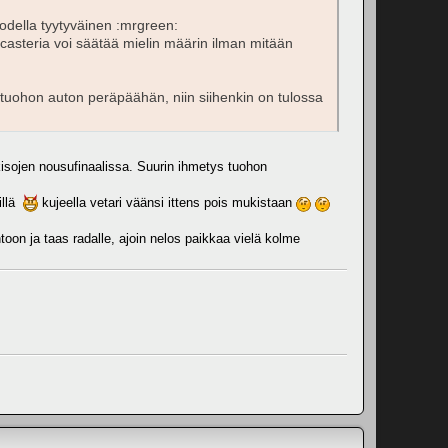
 todella tyytyväinen :mrgreen:
 casteria voi säätää mielin määrin ilman mitään
e tuohon auton peräpäähän, niin siihenkin on tulossa
 kisojen nousufinaalissa. Suurin ihmetys tuohon
millä
kujeella vetari väänsi ittens pois mukistaan
toon ja taas radalle, ajoin nelos paikkaa vielä kolme