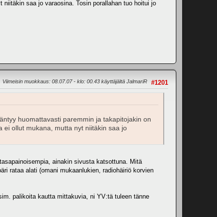
niitäkin saa jo varaosina. Tosin porallahan tuo hoitui jo
Viimeisin muokkaus
: 08.07.07 - klo: 00.43 käyttäjältä JalmariR
#1201
äntyy huomattavasti paremmin ja takapitojakin on
a ei ollut mukana, mutta nyt niitäkin saa jo
n tasapainoisempia, ainakin sivusta katsottuna. Mitä
ri rataa alati (omani mukaanlukien, radiohäiriö korvien
sim. palikoita kautta mittakuvia, ni YV:tä tuleen tänne