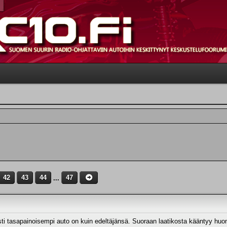
42
43
44
...
47
 tasapainoisempi auto on kuin edeltäjänsä. Suoraan laatikosta kääntyy huomat