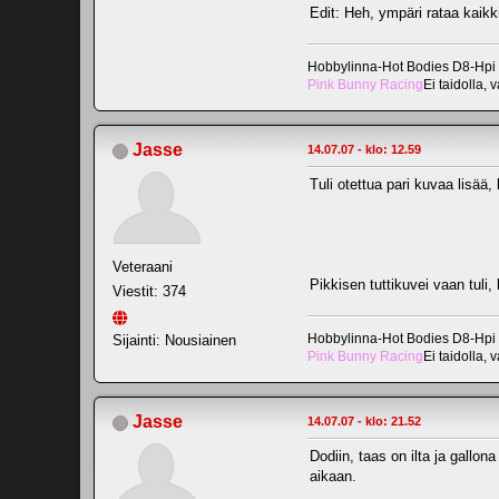
Edit: Heh, ympäri rataa kaikk
Hobbylinna-Hot Bodies D8-Hpi
Pink Bunny Racing
Ei taidolla, 
Jasse
14.07.07 - klo: 12.59
Tuli otettua pari kuvaa lisä
Veteraani
Pikkisen tuttikuvei vaan tuli,
Viestit: 374
Hobbylinna-Hot Bodies D8-Hpi
Sijainti: Nousiainen
Pink Bunny Racing
Ei taidolla, 
Jasse
14.07.07 - klo: 21.52
Dodiin, taas on ilta ja gallon
aikaan.