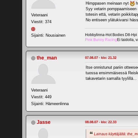
Himppasen meinaan nyt
h
Syy vetarin pomppaamiseen on i
totesin että, vetarin poikkit
Veteraani
No entiseen ylätukivarsi häs
Viestit: 374
Hobbylinna-Hot Bodies D8-Hpi
Sijainti: Nousiainen
Pink Bunny Racing
Ei taidolla, 
the_man
07.08.07 - klo: 21.32
Itse onnistunut pariin ottees
tuossa ensimmäisessä Reiska
takavetarin samalla tyylillä..
Veteraani
Viestit: 449
Sijainti: Hämeenlinna
Jasse
08.08.07 - klo: 22.33
Lainaus käyttäjältä: the_m