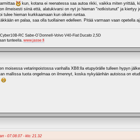
armittaa
kun, kotana ei reenatessa saa autoa rikki, vaikka miten yrittää, k
lmeisesti siinä että, alatukivarsi on nyt jo hieman "notkistunut" ja kiertyy jo 
appi tulee hieman kurkkaamaan kun oikein runtaa.
säkkään en palaa, saa olla tuollainen edelleen. Pitää varmaan vaan opetella 
 Cyber10B-RC Sabe-O´Donnell-Volvo V40-Fiat Ducato 2,5D
vaan tunteella.
www.jasse.fi
een moisessa vetarinpoistossa vanhalla XB8:lla etupyörälle tulleen hypyn jälk
n mallissa tuota ongelmaa on ilmennyt, koska nykyäänhän autoissa on etudi
.
an - 07.08.07 - klo: 21.32