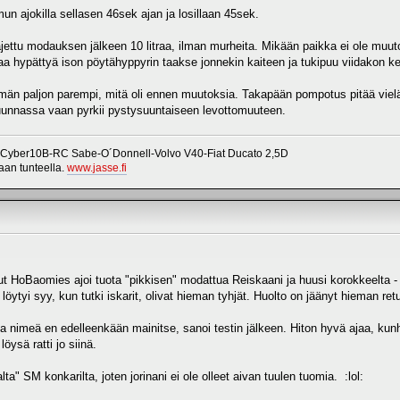
 mun ajokilla sellasen 46sek ajan ja losillaan 45sek.
yt ajettu modauksen jälkeen 10 litraa, ilman murheita. Mikään paikka ei ole mu
taa hypättyä ison pöytähyppyrin taakse jonnekin kaiteen ja tukipuu viidakon ke
män paljon parempi, mitä oli ennen muutoksia. Takapään pompotus pitää vielä 
uunnassa vaan pyrkii pystysuuntaiseen levottomuuteen.
 Cyber10B-RC Sabe-O´Donnell-Volvo V40-Fiat Ducato 2,5D
vaan tunteella.
www.jasse.fi
 HoBaomies ajoi tuota "pikkisen" modattua Reiskaani ja huusi korokkeelta - H
 löytyi syy, kun tutki iskarit, olivat hieman tyhjät. Huolto on jäänyt hieman re
 nimeä en edelleenkään mainitse, sanoi testin jälkeen. Hiton hyvä ajaa, kun
öysä ratti jo siinä.
lta" SM konkarilta, joten jorinani ei ole olleet aivan tuulen tuomia. :lol: