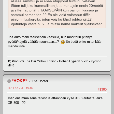
alussa sammui ja ei enää etupyörät tuntunu vetävän.
Sitten tuli joku kummallinen juttu kun ajoin ensin 20metriä
ja sitten auto lähti TAAKSEPÄIN kun painoin kaasua ja
sammui samantien.?? En ole vielä vaihtanut diffin
pinjonin laakereita, joten voisiko tämä johtua siitä?
Ajotunteja vasta n. 5 Ja missä nämä laakerit sijaitsevat?
Jos auto meni taaksepäin kaasulla, niin moottorin pitänyt
pyöriä/käydä väärään suuntaan...?
En tiedä onko mitenkään
mahdollista.
JQ Products The Car Yellow Edition - Hobao Hyper 8.5 Pro - Kyosho
MFR
*HOKE*
The Doctor
19.12.10 - klo: 15.46
#1385
Ihan ensimmäisenä tarkistus ettäonhan kyse XB 8 autosta, eikä
XB 808 ??