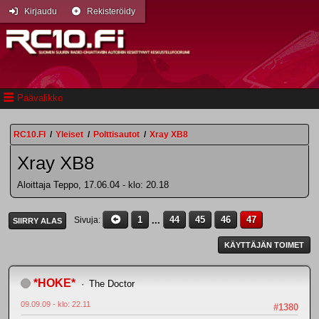
Kirjaudu
Rekisteröidy
Päävalikko
RC10.FI
/
Yleiset
/
Polttisautot
/
Xray XB8
Xray XB8
Aloittaja Teppo, 17.06.04 - klo: 20.18
1
...
44
45
46
47
Sivuja
SIIRRY ALAS
KÄYTTÄJÄN TOIMET
*HOKE*
The Doctor
09.09.09 - klo: 22.11
#1380