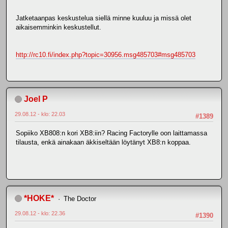
Jatketaanpas keskustelua siellä minne kuuluu ja missä olet
aikaisemminkin keskustellut.
http://rc10.fi/index.php?topic=30956.msg485703#msg485703
Joel P
29.08.12 - klo: 22.03
#1389
Sopiiko XB808:n kori XB8:iin? Racing Factorylle oon laittamassa
tilausta, enkä ainakaan äkkiseltään löytänyt XB8:n koppaa.
*HOKE*
The Doctor
29.08.12 - klo: 22.36
#1390