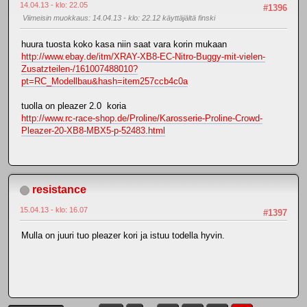
14.04.13 - klo: 22.05
#1396
Viimeisin muokkaus
: 14.04.13 - klo: 22.12 käyttäjältä finski
huura tuosta koko kasa niin saat vara korin mukaan
http://www.ebay.de/itm/XRAY-XB8-EC-Nitro-Buggy-mit-vielen-
Zusatzteilen-/161007488010?
pt=RC_Modellbau&hash=item257ccb4c0a
tuolla on pleazer 2.0 koria
http://www.rc-race-shop.de/Proline/Karosserie-Proline-Crowd-
Pleazer-20-XB8-MBX5-p-52483.html
resistance
15.04.13 - klo: 16.07
#1397
Mulla on juuri tuo pleazer kori ja istuu todella hyvin.