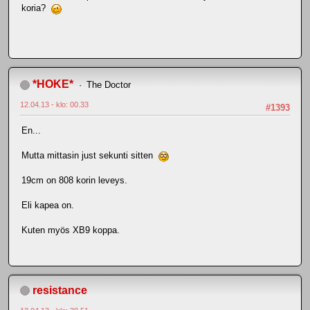
koria?
*HOKE*
The Doctor
12.04.13 - klo: 00.33
#1393
En...
Mutta mittasin just sekunti sitten
19cm on 808 korin leveys.
Eli kapea on.
Kuten myös XB9 koppa.
resistance