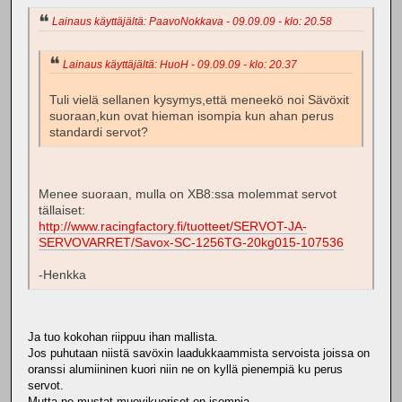
Lainaus käyttäjältä: PaavoNokkava - 09.09.09 - klo: 20.58
Lainaus käyttäjältä: HuoH - 09.09.09 - klo: 20.37
Tuli vielä sellanen kysymys,että meneekö noi Sävöxit
suoraan,kun ovat hieman isompia kun ahan perus
standardi servot?
Menee suoraan, mulla on XB8:ssa molemmat servot
tällaiset:
http://www.racingfactory.fi/tuotteet/SERVOT-JA-
SERVOVARRET/Savox-SC-1256TG-20kg015-107536
-Henkka
Ja tuo kokohan riippuu ihan mallista.
Jos puhutaan niistä savöxin laadukkaammista servoista joissa on
oranssi alumiininen kuori niin ne on kyllä pienempiä ku perus
servot.
Mutta ne mustat muovikuoriset on isompia.