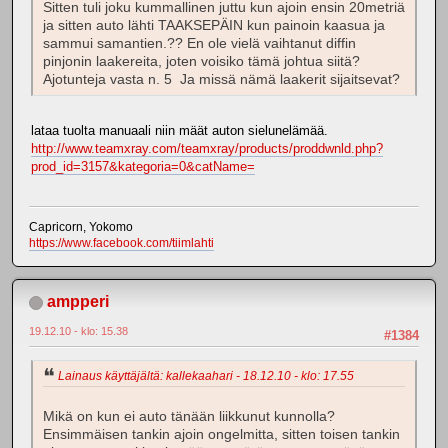
Sitten tuli joku kummallinen juttu kun ajoin ensin 20metriä
ja sitten auto lähti TAAKSEPÄIN kun painoin kaasua ja
sammui samantien.?? En ole vielä vaihtanut diffin
pinjonin laakereita, joten voisiko tämä johtua siitä?
Ajotunteja vasta n. 5 Ja missä nämä laakerit sijaitsevat?
lataa tuolta manuaali niin määt auton sielunelämää.
http://www.teamxray.com/teamxray/products/proddwnld.php?
prod_id=3157&kategoria=0&catName=
Capricorn, Yokomo
https://www.facebook.com/tiimlahti
ampperi
19.12.10 - klo: 15.38
#1384
Lainaus käyttäjältä: kallekaahari - 18.12.10 - klo: 17.55
Mikä on kun ei auto tänään liikkunut kunnolla?
Ensimmäisen tankin ajoin ongelmitta, sitten toisen tankin