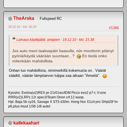
TheArska
Fullspeed RC
19.12.10 - klo: 16.24
#1386
Lainaus käyttäjältä: ampperi - 19.12.10 - klo: 15.38
Jos auto meni taaksepäin kaasulla, niin moottorin pitänyt
pyöriä/käydä väärään suuntaan...?
En tiedä onko
mitenkään mahdollista.
Onhan tuo mahdollista, nimimerkillä kokemusta on.. Väärät
säädöt, väärän lämpöarvon tulppa saa aikaan "ihmeitä".
Kyosho: Evolva(x2)REX pr-21r01wc/IDM Picco evo2 p7-r, V-one
RRR(x2)LRPz.12r spec3/Team Orion crf.12 wasp.
Hpi: Baja 5b cy26, Savage X STS d30m. Hong Nor X1crt pro SHpt28*m-
p6,plus muut 1/36-1/8 autot
kallekaahari