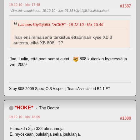
19.12.10 - klo: 17.48
#1387
Viimeisin muokkaus
: 19.12.10 - klo: 21.35 käyttäjältä kallekaahari
Lainaus käyttäjältä: *HOKE* - 19.12.10 - klo: 15.46
Ihan ensimmäisenä tarkistus ettäonhan kyse XB 8
autosta, eikä XB 808 ??
Jaa, luulin, että ovat samat autot.
808 kuitenkin kyseessä ja
vm. 2009
Xray 808 2009 Spec, O.S V-spec | Team Associated B4.1 FT
*HOKE*
The Doctor
19.12.10 - klo: 18.55
#1388
Ei mazda 3 ja 323 ole samoja.
Ei myöskään joululahja sekä joululahja.