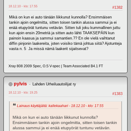
18.12.10 - klo: 17.55
#1382
Mikä on kun ei auto tänään liikkunut kunnolla? Ensimmäisen
tankin ajoin ongelmitta, sitten toisen tankin alussa sammui ja ei
enää etupyörät tuntunu vetävän. Sitten tuli joku kummallinen juttu
kun ajoin ensin 20metriä ja sitten auto lähti TAAKSEPÄIN kun
painoin kaasua ja sammui samantien.?? En ole vielä vaihtanut
diffin pinjonin laakereita, joten voisiko tämä johtua siitä? Ajotunteja
vasta n. 5 Ja missä nämä laakerit sijaitsevat?
Xray 808 2009 Spec, O.S V-spec | Team Associated B4.1 FT
pylvis
Lahden Urheiluautoilijat ry
18.12.10 - klo: 19.25
#1383
Lainaus käyttäjältä: kallekaahari - 18.12.10 - klo: 17.55
Mikä on kun ei auto tänään liikkunut kunnolla?
Ensimmäisen tankin ajoin ongelmitta, sitten toisen tankin
alussa sammui ja ei enää etupyörät tuntunu vetävän.