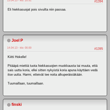
13.04.13 - klo: 20.51
#1394
Eli hiekkasuojat pois sivuilta niin passaa.
Joel P
14.04.13 - klo: 00.00
#1395
Kiitti Hokelle!
Pitääpä miettiä tuota hiekkasuojien muokkausta tai muuta, että
sais uutta koria, ellei sitten nykyistä koria apuna käyttäen vedä
itse uutta. Harmi, etteivät tee noita alkuperäisiäkään.
Tuumaillaan, tuumaillaan.
finski