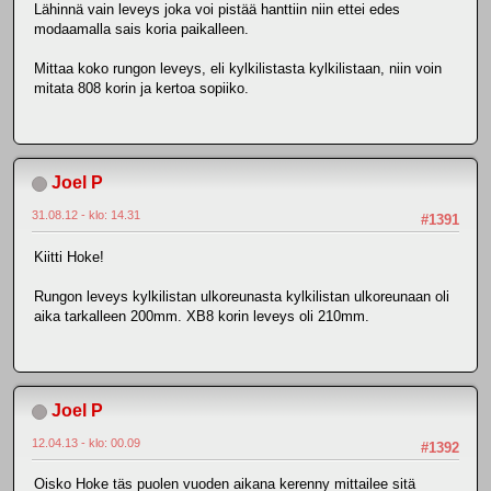
Lähinnä vain leveys joka voi pistää hanttiin niin ettei edes
modaamalla sais koria paikalleen.
Mittaa koko rungon leveys, eli kylkilistasta kylkilistaan, niin voin
mitata 808 korin ja kertoa sopiiko.
Joel P
31.08.12 - klo: 14.31
#1391
Kiitti Hoke!
Rungon leveys kylkilistan ulkoreunasta kylkilistan ulkoreunaan oli
aika tarkalleen 200mm. XB8 korin leveys oli 210mm.
Joel P
12.04.13 - klo: 00.09
#1392
Oisko Hoke täs puolen vuoden aikana kerenny mittailee sitä