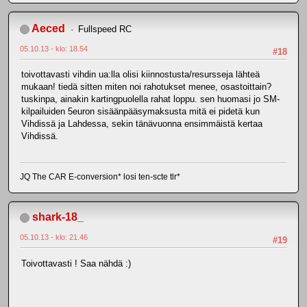
Aeced
Fullspeed RC
05.10.13 - klo: 18.54
#18
toivottavasti vihdin ua:lla olisi kiinnostusta/resursseja lähteä
mukaan! tiedä sitten miten noi rahotukset menee, osastoittain?
tuskinpa, ainakin kartingpuolella rahat loppu. sen huomasi jo SM-
kilpailuiden 5euron sisäänpääsymaksusta mitä ei pidetä kun
Vihdissä ja Lahdessa, sekin tänävuonna ensimmäistä kertaa
Vihdissä.
JQ The CAR E-conversion* losi ten-scte tlr*
shark-18_
05.10.13 - klo: 21.46
#19
Toivottavasti ! Saa nähdä :)