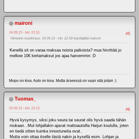
maironi
24.09.13 - klo: 22.51
#5
Viimeisin muokkaus
: 24.09.13 - klo: 22.59 käyttäjältä maironi
Kenellä sit on varaa maksaa noista paikoista? mua hirvittää jo
melkee 10€ kertamaksut jos ajaa harvemmin :D
Mopo on kiva. Auto on kiva. Mutta ärseessä on vaan sitä jotain :)
Tuomas_
24.09.13 - klo: 23.12
#6
Hyvä kysymys, siksi joku seura tai seurat olis hyvä saada tähän
mukaan...Mut lohjallakin ajavat mattoautoilla Harjun koululla, joten
en tiedä sitten kuinka innostuneita ovat..
Mutta voin ottaa itselle tästä nakin ja kysellä esim. Lohjan ja