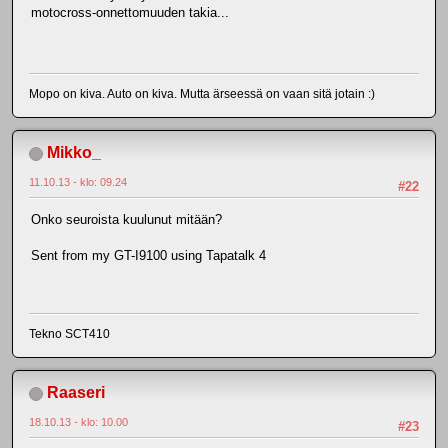
motocross-onnettomuuden takia...
Mopo on kiva. Auto on kiva. Mutta ärseessä on vaan sitä jotain :)
Mikko_
11.10.13 - klo: 09.24
#22
Onko seuroista kuulunut mitään?
Sent from my GT-I9100 using Tapatalk 4
Tekno SCT410
Raaseri
18.10.13 - klo: 10.00
#23