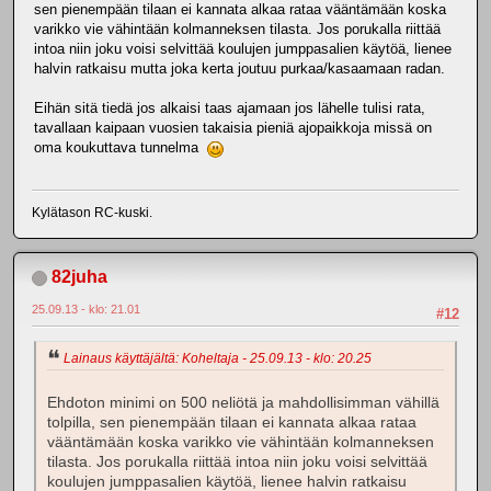
sen pienempään tilaan ei kannata alkaa rataa vääntämään koska
varikko vie vähintään kolmanneksen tilasta. Jos porukalla riittää
intoa niin joku voisi selvittää koulujen jumppasalien käytöä, lienee
halvin ratkaisu mutta joka kerta joutuu purkaa/kasaamaan radan.
Eihän sitä tiedä jos alkaisi taas ajamaan jos lähelle tulisi rata,
tavallaan kaipaan vuosien takaisia pieniä ajopaikkoja missä on
oma koukuttava tunnelma
Kylätason RC-kuski.
82juha
25.09.13 - klo: 21.01
#12
Lainaus käyttäjältä: Koheltaja - 25.09.13 - klo: 20.25
Ehdoton minimi on 500 neliötä ja mahdollisimman vähillä
tolpilla, sen pienempään tilaan ei kannata alkaa rataa
vääntämään koska varikko vie vähintään kolmanneksen
tilasta. Jos porukalla riittää intoa niin joku voisi selvittää
koulujen jumppasalien käytöä, lienee halvin ratkaisu