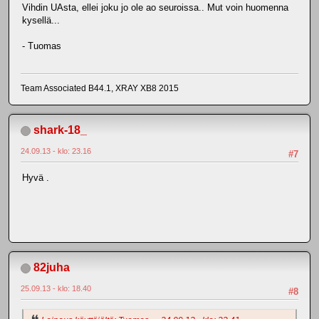
Vihdin UAsta, ellei joku jo ole ao seuroissa.. Mut voin huomenna
kysellä...
- Tuomas
Team Associated B44.1, XRAY XB8 2015
shark-18_
24.09.13 - klo: 23.16
#7
Hyvä .
82juha
25.09.13 - klo: 18.40
#8