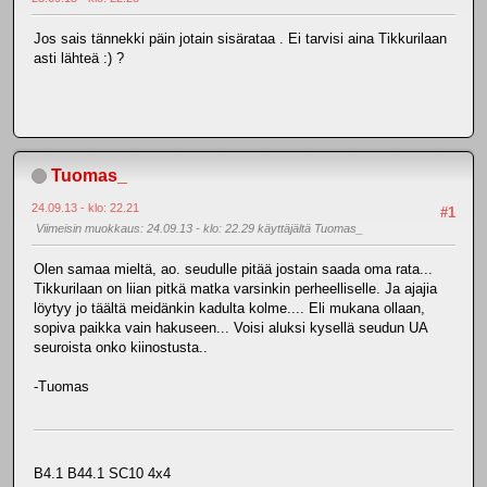
Jos sais tännekki päin jotain sisärataa . Ei tarvisi aina Tikkurilaan
asti lähteä :) ?
Tuomas_
24.09.13 - klo: 22.21
#1
Viimeisin muokkaus
: 24.09.13 - klo: 22.29 käyttäjältä Tuomas_
Olen samaa mieltä, ao. seudulle pitää jostain saada oma rata...
Tikkurilaan on liian pitkä matka varsinkin perheelliselle. Ja ajajia
löytyy jo täältä meidänkin kadulta kolme.... Eli mukana ollaan,
sopiva paikka vain hakuseen... Voisi aluksi kysellä seudun UA
seuroista onko kiinostusta..
-Tuomas
B4.1 B44.1 SC10 4x4