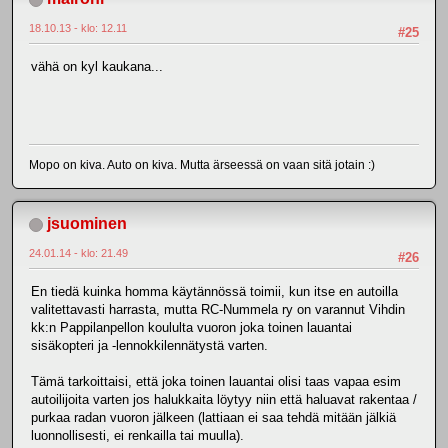
18.10.13 - klo: 12.11
#25
vähä on kyl kaukana...
Mopo on kiva. Auto on kiva. Mutta ärseessä on vaan sitä jotain :)
jsuominen
24.01.14 - klo: 21.49
#26
En tiedä kuinka homma käytännössä toimii, kun itse en autoilla
valitettavasti harrasta, mutta RC-Nummela ry on varannut Vihdin
kk:n Pappilanpellon koululta vuoron joka toinen lauantai
sisäkopteri ja -lennokkilennätystä varten.
Tämä tarkoittaisi, että joka toinen lauantai olisi taas vapaa esim
autoilijoita varten jos halukkaita löytyy niin että haluavat rakentaa /
purkaa radan vuoron jälkeen (lattiaan ei saa tehdä mitään jälkiä
luonnollisesti, ei renkailla tai muulla).