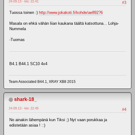
24.09.13 - klo: 22.41
#3
Tuossa toinen :)
http://www.jokakoti.fi/kohde/ae892?6
Masala on ehkä vähän liian kaukana täältä katsottuna... Lohja-
Nummela
-Tuomas
B4.1 B44.1 SC10 4x4
Team Associated B44.1, XRAY XB8 2015
shark-18_
24.09.13 - klo: 22.45
#4
No ainakin lähempänä kun Tiksi ;) Nyt vaan porukkaa ja
edistetään asiaa ! ::)