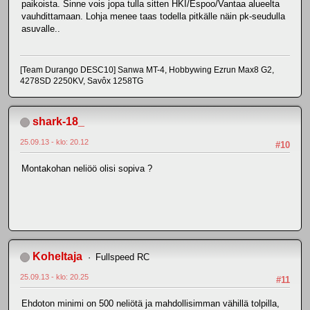
paikoista. Sinne vois jopa tulla sitten HKI/Espoo/Vantaa alueelta
vauhdittamaan. Lohja menee taas todella pitkälle näin pk-seudulla
asuvalle..
[Team Durango DESC10] Sanwa MT-4, Hobbywing Ezrun Max8 G2,
4278SD 2250KV, Savôx 1258TG
shark-18_
25.09.13 - klo: 20.12
#10
Montakohan neliöö olisi sopiva ?
Koheltaja
Fullspeed RC
25.09.13 - klo: 20.25
#11
Ehdoton minimi on 500 neliötä ja mahdollisimman vähillä tolpilla,