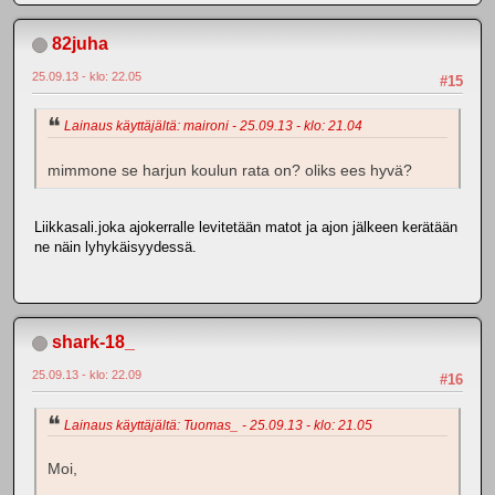
82juha
25.09.13 - klo: 22.05
#15
Lainaus käyttäjältä: maironi - 25.09.13 - klo: 21.04
mimmone se harjun koulun rata on? oliks ees hyvä?
Liikkasali.joka ajokerralle levitetään matot ja ajon jälkeen kerätään
ne näin lyhykäisyydessä.
shark-18_
25.09.13 - klo: 22.09
#16
Lainaus käyttäjältä: Tuomas_ - 25.09.13 - klo: 21.05
Moi,