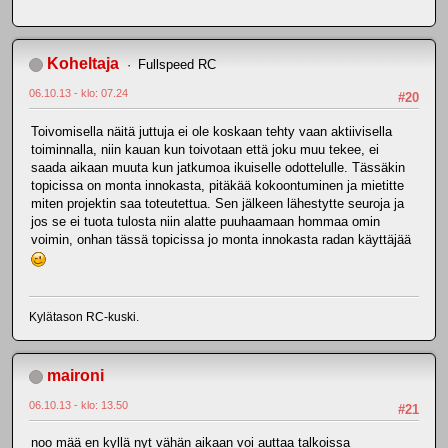
Koheltaja
Fullspeed RC
06.10.13 - klo: 07.24
#20
Toivomisella näitä juttuja ei ole koskaan tehty vaan aktiivisella
toiminnalla, niin kauan kun toivotaan että joku muu tekee, ei
saada aikaan muuta kun jatkumoa ikuiselle odottelulle. Tässäkin
topicissa on monta innokasta, pitäkää kokoontuminen ja mietitte
miten projektin saa toteutettua. Sen jälkeen lähestytte seuroja ja
jos se ei tuota tulosta niin alatte puuhaamaan hommaa omin
voimin, onhan tässä topicissa jo monta innokasta radan käyttäjää
Kylätason RC-kuski.
maironi
06.10.13 - klo: 13.50
#21
noo mää en kyllä nyt vähän aikaan voi auttaa talkoissa