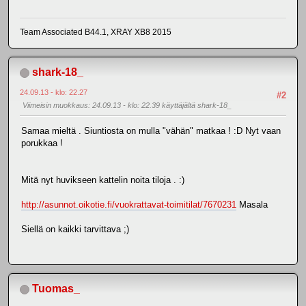
Team Associated B44.1, XRAY XB8 2015
shark-18_
24.09.13 - klo: 22.27
#2
Viimeisin muokkaus
: 24.09.13 - klo: 22.39 käyttäjältä shark-18_
Samaa mieltä . Siuntiosta on mulla "vähän" matkaa ! :D Nyt vaan
porukkaa !
Mitä nyt huvikseen kattelin noita tiloja . :)
http://asunnot.oikotie.fi/vuokrattavat-toimitilat/7670231
Masala
Siellä on kaikki tarvittava ;)
Tuomas_