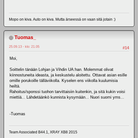
Mopo on kiva. Auto on kiva. Mutta ärseessä on vaan sitä jotain :)
Tuomas_
25.09.13 - klo: 21.05
#14
Moi,
Soittelin tänään Lohjan ja Vihdin UA:han. Molemmat olivat
kiinnostuneita ideasta, ja keskustelu aloitettu. Ottavat asian esille
omille porukoille tälläviikolla. Kyselen ens viikolla kuulumisia
heiltä.
Rahoitus/sponssi tuohon tarvittaisiin kuitenkin, ja sitä kukin voisi
miettiä... Lähdetäänkö kunnista kysymään... Nuori suomi yms...
-Tuomas
Team Associated B44.1, XRAY XB8 2015