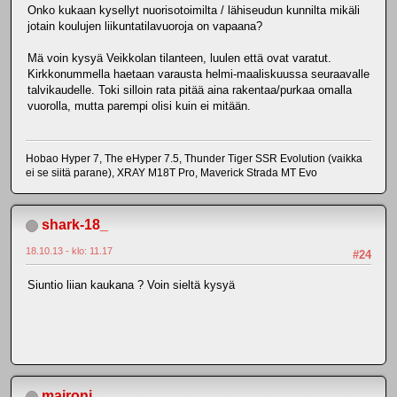
Onko kukaan kysellyt nuorisotoimilta / lähiseudun kunnilta mikäli
jotain koulujen liikuntatilavuoroja on vapaana?
Mä voin kysyä Veikkolan tilanteen, luulen että ovat varatut.
Kirkkonummella haetaan varausta helmi-maaliskuussa seuraavalle
talvikaudelle. Toki silloin rata pitää aina rakentaa/purkaa omalla
vuorolla, mutta parempi olisi kuin ei mitään.
Hobao Hyper 7, The eHyper 7.5, Thunder Tiger SSR Evolution (vaikka
ei se siitä parane), XRAY M18T Pro, Maverick Strada MT Evo
shark-18_
18.10.13 - klo: 11.17
#24
Siuntio liian kaukana ? Voin sieltä kysyä
maironi