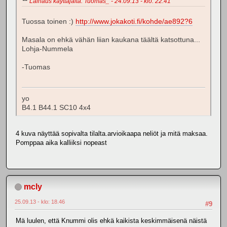
Lainaus käyttäjältä: Tuomas_ - 24.09.13 - klo: 22.41
Tuossa toinen :)
http://www.jokakoti.fi/kohde/ae892?6
Masala on ehkä vähän liian kaukana täältä katsottuna...
Lohja-Nummela
-Tuomas
yo
B4.1 B44.1 SC10 4x4
4 kuva näyttää sopivalta tilalta.arvioikaapa neliöt ja mitä maksaa.
Pomppaa aika kalliiksi nopeast
mcly
25.09.13 - klo: 18.46
#9
Mä luulen, että Knummi olis ehkä kaikista keskimmäisenä näistä