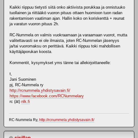
Kaikki riippuu tietysti siitä onko aktiivista porukkaa ja onnistuuko
tuollainen ja riittääkö vuoron pituus ottaen huomioon tuon radan
rakentamisen vaatiman ajan. Hallin koko on koriskenttä + reunat
ja varatun vuoron pituus 2h.
RC-Nummela on valmis vuokraamaan ja varaamaan vuorot, mutta
valitettavasti se ei ole ilmaista, joten RC-Nummelan jäsenyys
ja/tai vuoromaksu on perittävä. Kaikki riippuu toki mahdollisen
käyttäjäporukan koosta.
Kommentit, kysymykset yms tänne tai allekirjoittaneelle:
t,
Jani Suominen
pj, RC-Nummela ry
http://rcnummela.yhdistysavain.fi/
https://www.facebook.com/RCNummelary
rc (ät)
nlk.fi
RC-Nummela Ry,
http://rcnummela.yhdistysavain.fi/
sjsillan