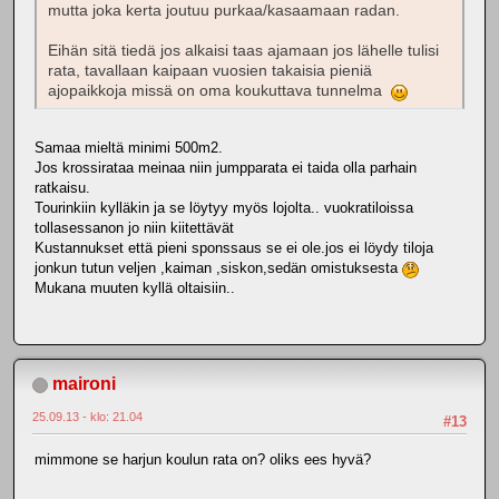
mutta joka kerta joutuu purkaa/kasaamaan radan.
Eihän sitä tiedä jos alkaisi taas ajamaan jos lähelle tulisi
rata, tavallaan kaipaan vuosien takaisia pieniä
ajopaikkoja missä on oma koukuttava tunnelma
Samaa mieltä minimi 500m2.
Jos krossirataa meinaa niin jumpparata ei taida olla parhain
ratkaisu.
Tourinkiin kylläkin ja se löytyy myös lojolta.. vuokratiloissa
tollasessanon jo niin kiitettävät
Kustannukset että pieni sponssaus se ei ole.jos ei löydy tiloja
jonkun tutun veljen ,kaiman ,siskon,sedän omistuksesta
Mukana muuten kyllä oltaisiin..
maironi
25.09.13 - klo: 21.04
#13
mimmone se harjun koulun rata on? oliks ees hyvä?