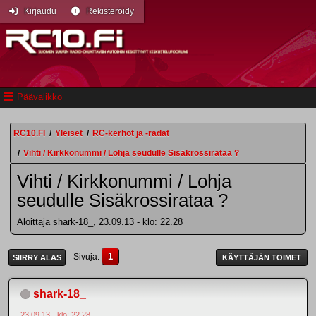
Kirjaudu
Rekisteröidy
Päävalikko
RC10.FI
/
Yleiset
/
RC-kerhot ja -radat
/
Vihti / Kirkkonummi / Lohja seudulle Sisäkrossirataa ?
Vihti / Kirkkonummi / Lohja
seudulle Sisäkrossirataa ?
Aloittaja shark-18_, 23.09.13 - klo: 22.28
1
Sivuja
SIIRRY ALAS
KÄYTTÄJÄN TOIMET
shark-18_
23.09.13 - klo: 22.28