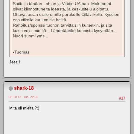
Soittelin tänään Lohjan ja Vihdin UA:han. Molemmat
olivat kiinnostuneita ideasta, ja keskustelu aloitettu.
Ottavat asian esille omille porukoille tälläviikolla. Kyselen
ens viikolla kuulumisia heiltä.
Rahoitus/sponssi tuohon tarvittaisiin kuitenkin, ja sitä
kukin voisi miettiä... Lähdetäänkö kunnista kysymään...
Nuori suomi yms...
-Tuomas
Jees !
shark-18_
03.10.13 - klo: 22.02
#17
Mitä oli mieltä ?:)