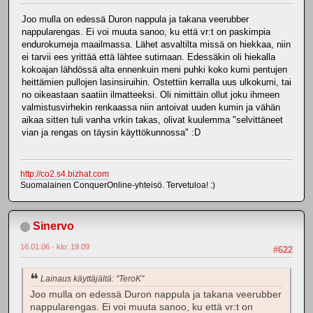
Joo mulla on edessä Duron nappula ja takana veerubber
nappularengas. Ei voi muuta sanoo, ku että vr:t on paskimpia
endurokumeja maailmassa. Lähet asvaltilta missä on hiekkaa, niin
ei tarvii ees yrittää että lähtee sutimaan. Edessäkin oli hiekalla
kokoajan lähdössä alta ennenkuin meni puhki koko kumi pentujen
heittämien pullojen lasinsiruihin. Ostettiin kerralla uus ulkokumi, tai
no oikeastaan saatiin ilmatteeksi. Oli nimittäin ollut joku ihmeen
valmistusvirhekin renkaassa niin antoivat uuden kumin ja vähän
aikaa sitten tuli vanha vrkin takas, olivat kuulemma "selvittäneet
vian ja rengas on täysin käyttökunnossa" :D
http://co2.s4.bizhat.com
Suomalainen ConquerOnline-yhteisö. Tervetuloa! :)
Sinervo
16.01.06 - klo: 19.09
#622
Lainaus käyttäjältä: "TeroK"
Joo mulla on edessä Duron nappula ja takana veerubber
nappularengas. Ei voi muuta sanoo, ku että vr:t on