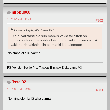
nirppu988
11.01.06 - klo: 21.49
#602
Lainaus käyttäjältä: "Jose.92"
Ehe ei varmasti ole sun mankis vakio tai sitten on
tunassa vikaa. Jos vaikka laitetaan manki ja mun suzuki
vakiona rinnakkain niin se manki jää tulemaan
No empä olis nii varma..
FG Monster Beetle Pro/ Traxxas E-maxx/ E-sky Lama V3
Jose.92
11.01.06 - klo: 22.02
#603
No minä olen kyllä aika varma.