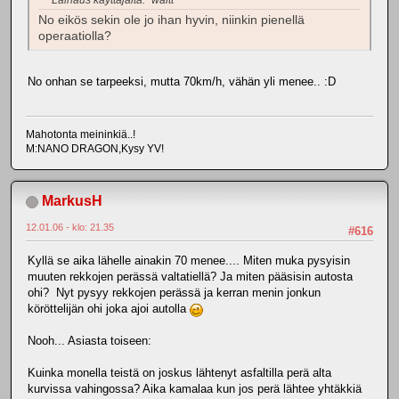
No eikös sekin ole jo ihan hyvin, niinkin pienellä
operaatiolla?
No onhan se tarpeeksi, mutta 70km/h, vähän yli menee.. :D
Mahotonta meininkiä..!
M:NANO DRAGON,Kysy YV!
MarkusH
12.01.06 - klo: 21.35
#616
Kyllä se aika lähelle ainakin 70 menee.... Miten muka pysyisin
muuten rekkojen perässä valtatiellä? Ja miten pääsisin autosta
ohi? Nyt pysyy rekkojen perässä ja kerran menin jonkun
köröttelijän ohi joka ajoi autolla
Nooh... Asiasta toiseen:
Kuinka monella teistä on joskus lähtenyt asfaltilla perä alta
kurvissa vahingossa? Aika kamalaa kun jos perä lähtee yhtäkkiä