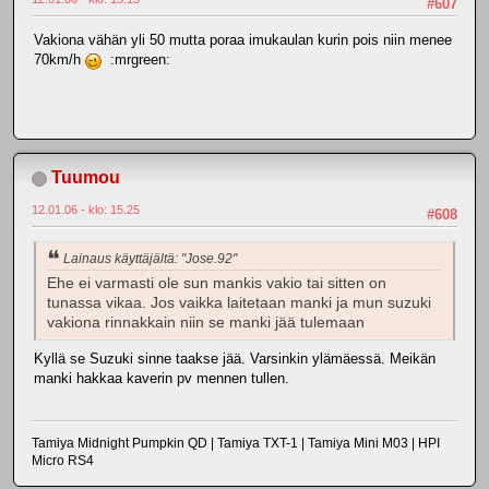
#607
Vakiona vähän yli 50 mutta poraa imukaulan kurin pois niin menee
70km/h
:mrgreen:
Tuumou
12.01.06 - klo: 15.25
#608
Lainaus käyttäjältä: "Jose.92"
Ehe ei varmasti ole sun mankis vakio tai sitten on
tunassa vikaa. Jos vaikka laitetaan manki ja mun suzuki
vakiona rinnakkain niin se manki jää tulemaan
Kyllä se Suzuki sinne taakse jää. Varsinkin ylämäessä. Meikän
manki hakkaa kaverin pv mennen tullen.
Tamiya Midnight Pumpkin QD | Tamiya TXT-1 | Tamiya Mini M03 | HPI
Micro RS4