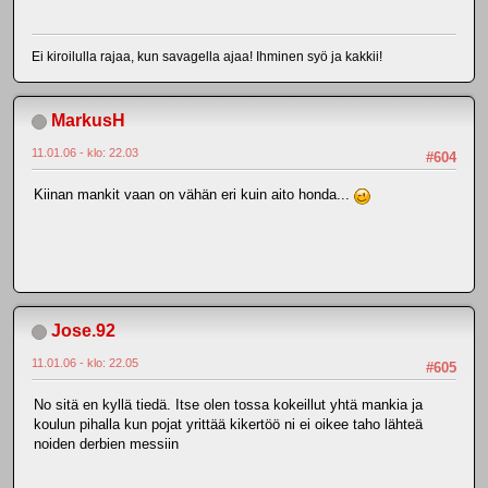
Ei kiroilulla rajaa, kun savagella ajaa! Ihminen syö ja kakkii!
MarkusH
11.01.06 - klo: 22.03
#604
Kiinan mankit vaan on vähän eri kuin aito honda...
Jose.92
11.01.06 - klo: 22.05
#605
No sitä en kyllä tiedä. Itse olen tossa kokeillut yhtä mankia ja
koulun pihalla kun pojat yrittää kikertöö ni ei oikee taho lähteä
noiden derbien messiin