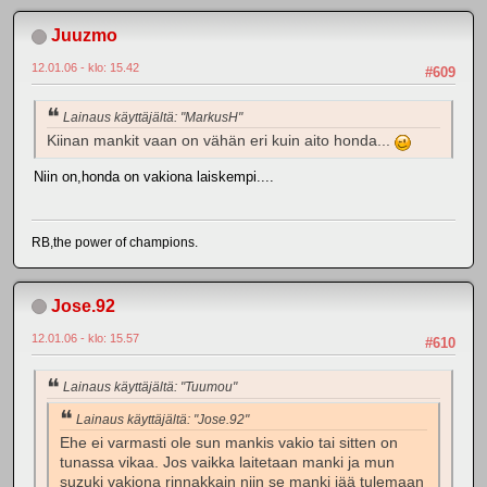
Juuzmo
12.01.06 - klo: 15.42
#609
Lainaus käyttäjältä: "MarkusH"
Kiinan mankit vaan on vähän eri kuin aito honda...
Niin on,honda on vakiona laiskempi....
RB,the power of champions.
Jose.92
12.01.06 - klo: 15.57
#610
Lainaus käyttäjältä: "Tuumou"
Lainaus käyttäjältä: "Jose.92"
Ehe ei varmasti ole sun mankis vakio tai sitten on
tunassa vikaa. Jos vaikka laitetaan manki ja mun
suzuki vakiona rinnakkain niin se manki jää tulemaan