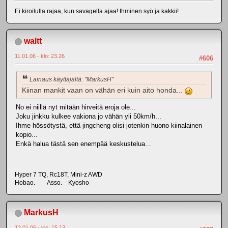
Ei kiroilulla rajaa, kun savagella ajaa! Ihminen syö ja kakkii!
waltt
11.01.06 - klo: 23.26
#606
Lainaus käyttäjältä: "MarkusH"
Kiinan mankit vaan on vähän eri kuin aito honda...
No ei niillä nyt mitään hirveitä eroja ole...
Joku jinkku kulkee vakiona jo vähän yli 50km/h...
Ihme hössötystä, että jingcheng olisi jotenkin huono kiinalainen
kopio...
Enkä halua tästä sen enempää keskustelua...
Hyper 7 TQ, Rc18T, Mini-z AWD
Hobao. Asso. Kyosho
MarkusH
12.01.06 - klo: 15.13