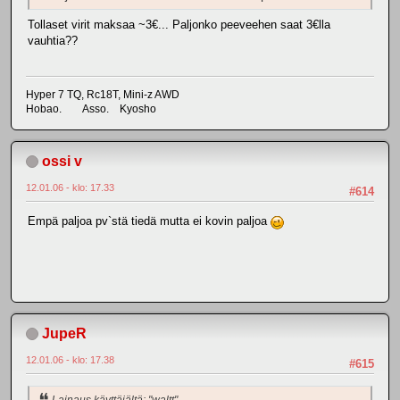
Tollaset virit maksaa ~3€... Paljonko peeveehen saat 3€lla
vauhtia??
Hyper 7 TQ, Rc18T, Mini-z AWD
Hobao. Asso. Kyosho
ossi v
12.01.06 - klo: 17.33
#614
Empä paljoa pv`stä tiedä mutta ei kovin paljoa
JupeR
12.01.06 - klo: 17.38
#615
Lainaus käyttäjältä: "waltt"