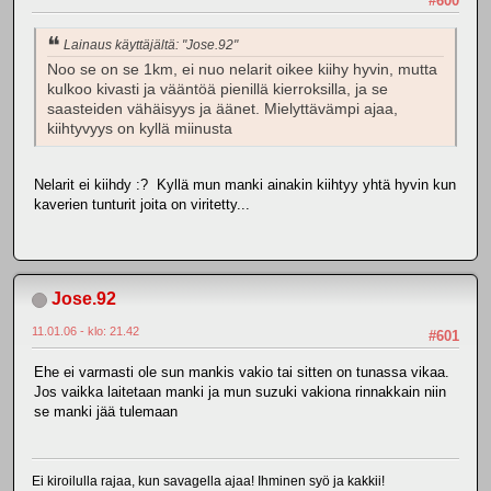
#600
Lainaus käyttäjältä: "Jose.92"
Noo se on se 1km, ei nuo nelarit oikee kiihy hyvin, mutta
kulkoo kivasti ja vääntöä pienillä kierroksilla, ja se
saasteiden vähäisyys ja äänet. Mielyttävämpi ajaa,
kiihtyvyys on kyllä miinusta
Nelarit ei kiihdy :? Kyllä mun manki ainakin kiihtyy yhtä hyvin kun
kaverien tunturit joita on viritetty...
Jose.92
11.01.06 - klo: 21.42
#601
Ehe ei varmasti ole sun mankis vakio tai sitten on tunassa vikaa.
Jos vaikka laitetaan manki ja mun suzuki vakiona rinnakkain niin
se manki jää tulemaan
Ei kiroilulla rajaa, kun savagella ajaa! Ihminen syö ja kakkii!