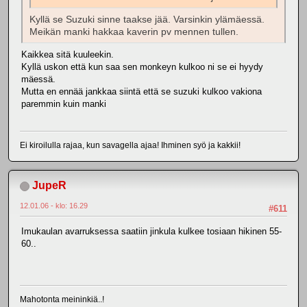
Kyllä se Suzuki sinne taakse jää. Varsinkin ylämäessä.
Meikän manki hakkaa kaverin pv mennen tullen.
Kaikkea sitä kuuleekin.
Kyllä uskon että kun saa sen monkeyn kulkoo ni se ei hyydy
mäessä.
Mutta en ennää jankkaa siintä että se suzuki kulkoo vakiona
paremmin kuin manki
Ei kiroilulla rajaa, kun savagella ajaa! Ihminen syö ja kakkii!
JupeR
12.01.06 - klo: 16.29
#611
Imukaulan avarruksessa saatiin jinkula kulkee tosiaan hikinen 55-
60..
Mahotonta meininkiä..!