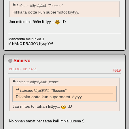
Lainaus käyttäjältä: "Tuumou"
Rikkaita ootte kun supermotot löytyy.
Jaa mites toi tähän liittyy...
:D
Mahotonta meininkiä..!
M:NANO DRAGON,Kysy YV!
Sinervo
13.01.06 - klo: 14.51
#619
Lainaus käyttäjältä: "jeppe"
Lainaus käyttäjältä: "Tuumou"
Rikkaita ootte kun supermotot löytyy.
Jaa mites toi tähän liittyy...
:D
No onhan sm:ät parisataa kalliimpia uutena :)