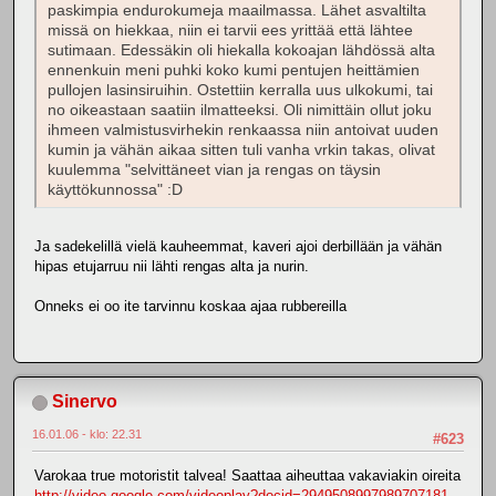
paskimpia endurokumeja maailmassa. Lähet asvaltilta
missä on hiekkaa, niin ei tarvii ees yrittää että lähtee
sutimaan. Edessäkin oli hiekalla kokoajan lähdössä alta
ennenkuin meni puhki koko kumi pentujen heittämien
pullojen lasinsiruihin. Ostettiin kerralla uus ulkokumi, tai
no oikeastaan saatiin ilmatteeksi. Oli nimittäin ollut joku
ihmeen valmistusvirhekin renkaassa niin antoivat uuden
kumin ja vähän aikaa sitten tuli vanha vrkin takas, olivat
kuulemma "selvittäneet vian ja rengas on täysin
käyttökunnossa" :D
Ja sadekelillä vielä kauheemmat, kaveri ajoi derbillään ja vähän
hipas etujarruu nii lähti rengas alta ja nurin.
Onneks ei oo ite tarvinnu koskaa ajaa rubbereilla
Sinervo
16.01.06 - klo: 22.31
#623
Varokaa true motoristit talvea! Saattaa aiheuttaa vakaviakin oireita
http://video.google.com/videoplay?docid=2949508997989707181