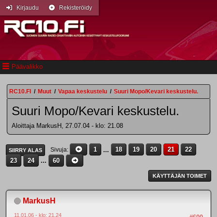
Kirjaudu
Rekisteröidy
Päävalikko
RC10.FI
/
Muut
/
Vapaa keskustelu
/
Suuri Mopo/Kevari keskustelu.
Suuri Mopo/Kevari keskustelu.
Aloittaja MarkusH, 27.07.04 - klo: 21.08
1
...
18
19
20
21
22
Sivuja
SIIRRY ALAS
23
24
...
60
KÄYTTÄJÄN TOIMET
MarkusH
11.01.06 - klo: 21.24