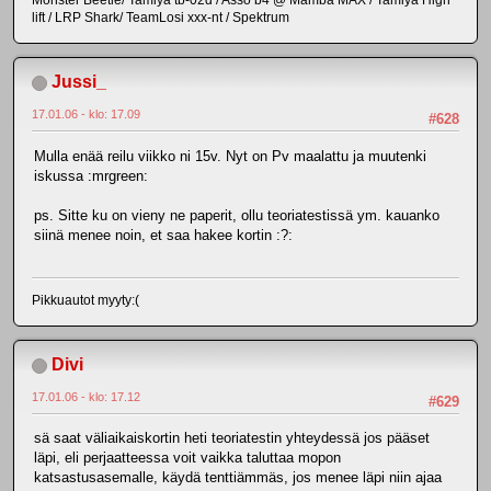
Monster Beetle/ Tamiya tb-02d / Asso b4 @ Mamba MAX / Tamiya High
lift / LRP Shark/ TeamLosi xxx-nt / Spektrum
Jussi_
17.01.06 - klo: 17.09
#628
Mulla enää reilu viikko ni 15v. Nyt on Pv maalattu ja muutenki
iskussa :mrgreen:
ps. Sitte ku on vieny ne paperit, ollu teoriatestissä ym. kauanko
siinä menee noin, et saa hakee kortin :?:
Pikkuautot myyty:(
Divi
17.01.06 - klo: 17.12
#629
sä saat väliaikaiskortin heti teoriatestin yhteydessä jos pääset
läpi, eli perjaatteessa voit vaikka taluttaa mopon
katsastusasemalle, käydä tenttiämmäs, jos menee läpi niin ajaa