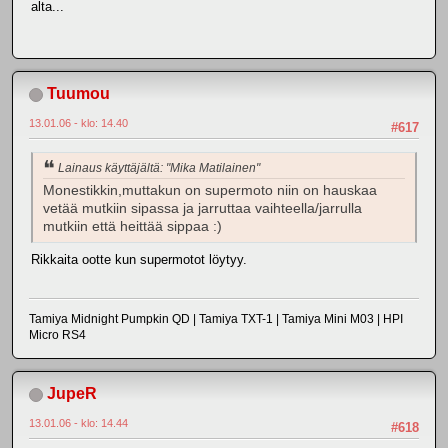
alta...
Tuumou
13.01.06 - klo: 14.40
#617
Lainaus käyttäjältä: "Mika Matilainen"
Monestikkin,muttakun on supermoto niin on hauskaa
vetää mutkiin sipassa ja jarruttaa vaihteella/jarrulla
mutkiin että heittää sippaa :)
Rikkaita ootte kun supermotot löytyy.
Tamiya Midnight Pumpkin QD | Tamiya TXT-1 | Tamiya Mini M03 | HPI
Micro RS4
JupeR
13.01.06 - klo: 14.44
#618