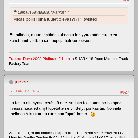
Lainaus käyttäjältä: "MarkusH"
Mikäs poliisi sinä luulet olevas?!?!? :twisted:
En mikään, mutta eipähän kukaan tule syyttämään että olen
kehottanut virittämään mopoja tieliikenteeseen...
Traxxas Revo 2008 Platinum Edition
ja SHARK-18 Race Monster Truck
Factory Team.
jeejee
17.01.06 - klo: 15.57
#627
Ja tossa oli hymiö perässä ettei se ihan tosissaan oo hampaat
irvessä huua että nyt lopetatte ne virittelyt jos käsitin. No vielä
melkeen 5 kuukautta niin saan "ajaa" kortin.
Ääni kuuluu, mutta mitään ei tapahdu... TLT-1 semi scale crawler/ FG