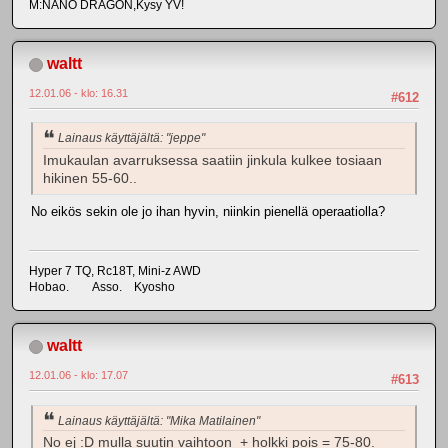
M:NANO DRAGON,Kysy YV!
waltt
12.01.06 - klo: 16.31
#612
Lainaus käyttäjältä: "jeppe"
Imukaulan avarruksessa saatiin jinkula kulkee tosiaan
hikinen 55-60..
No eikös sekin ole jo ihan hyvin, niinkin pienellä operaatiolla?
Hyper 7 TQ, Rc18T, Mini-z AWD
Hobao. Asso. Kyosho
waltt
12.01.06 - klo: 17.07
#613
Lainaus käyttäjältä: "Mika Matilainen"
No ej :D mulla suutin vaihtoon + holkki pois = 75-80.