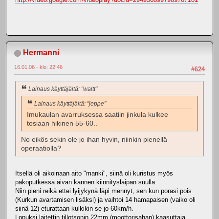
Hermanni
16.01.06 - klo: 22.46
#624
Lainaus käyttäjältä: "waltt"
Lainaus käyttäjältä: "jeppe"
Imukaulan avarruksessa saatiin jinkula kulkee
tosiaan hikinen 55-60..
No eikös sekin ole jo ihan hyvin, niinkin pienellä
operaatiolla?
Itsellä oli aikoinaan aito "manki", siinä oli kuristus myös
pakoputkessa aivan kannen kiinnityslaipan suulla.
Niin pieni reikä ettei lyijykynä läpi mennyt, sen kun porasi pois
(Kurkun avartamisen lisäksi) ja vaihtoi 14 hamapaisen (vaiko oli
siinä 12) eturattaan kulkikin se jo 60km/h.
Lopuksi laitettin tillotsonin 22mm (moottorisahan) kaasuttaja