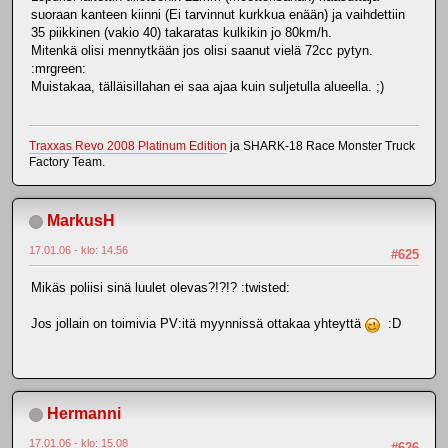
suoraan kanteen kiinni (Ei tarvinnut kurkkua enään) ja vaihdettiin
35 piikkinen (vakio 40) takaratas kulkikin jo 80km/h.
Mitenkä olisi mennytkään jos olisi saanut vielä 72cc pytyn.
:mrgreen:
Muistakaa, tälläisillahan ei saa ajaa kuin suljetulla alueella. ;)
Traxxas Revo 2008 Platinum Edition
ja SHARK-18 Race Monster Truck
Factory Team.
MarkusH
17.01.06 - klo: 14.56
#625
Mikäs poliisi sinä luulet olevas?!?!? :twisted:
Jos jollain on toimivia PV:itä myynnissä ottakaa yhteyttä
:D
Hermanni
17.01.06 - klo: 15.08
#626