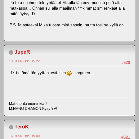
Ja tota en ihmettele yhtää et Mikalla lähteny monesti perä alta
mutkassa... Onhan sul alla maailman ***kimmat sm renkaat alla
mitä löytyy :D
P.S Ja anteeksi Mika tuosta mitä sanoin, mutta tosi se kyllä on.
JupeR
13.01.06 - klo: 15.22
#620
:D tietämättömyyttäni esitellen
:mrgreen:
Mahotonta meininkiä..!
M:NANO DRAGON,Kysy YV!
TeroK
16.01.06 - klo: 19.00
#621