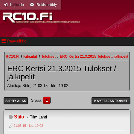
Kirjaudu
Rekisteröidy
Päävalikko
RC10.FI
/
Kilpailut
/
Tulokset
/
ERC Kertsi 21.3.2015 Tulokset / jälkipelit
ERC Kertsi 21.3.2015 Tulokset /
jälkipelit
Aloittaja Stilo, 21.03.15 - klo: 19.02
1
Sivuja
SIIRRY ALAS
KÄYTTÄJÄN TOIMET
Stilo
Tiim Lahti
21.03.15 - klo: 19.02