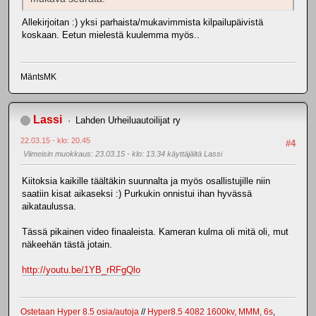
Allekirjoitan :) yksi parhaista/mukavimmista kilpailupäivistä
koskaan. Eetun mielestä kuulemma myös..
MäntsMK
Lassi
Lahden Urheiluautoilijat ry
22.03.15 - klo: 20.45
#4
Viimeisin muokkaus
: 23.03.15 - klo: 13.34 käyttäjältä Lassi
Kiitoksia kaikille täältäkin suunnalta ja myös osallistujille niin
saatiin kisat aikaseksi :) Purkukin onnistui ihan hyvässä
aikataulussa.
Tässä pikainen video finaaleista. Kameran kulma oli mitä oli, mut
näkeehän tästä jotain.
http://youtu.be/1YB_rRFgQlo
Ostetaan Hyper 8.5 osia/autoja
//
Hyper8.5 4082 1600kv, MMM, 6s
,