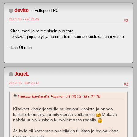
devito
Fullspeed RC
21.03.15 - klo: 21.49
#2
Kiitos itseni ja rc meiningin puolesta.
Loistavat järjestelyt ja homma toimi kuin se kuuluisa junanvessa.
-Dan Öhman
JugeL
21.03.15 - klo: 23.13
#3
Lainaus käyttäjältä: Pepess - 21.03.15 - klo: 21.10
Kiitokset kisajärjestäjille mukavasti kisoista ja onnea
kaikille itsensä ja jännityksensä voittaneille
Mukava
nähdä uusia kuskeja kurvailemassa radalla
Ja kyllä oli katsomon puolellakin tiukkaa ja hyvää kisaa
mukava seurata.