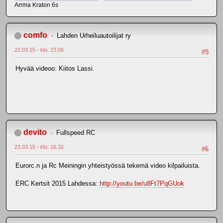
Arrma Kraton 6s
comfo
Lahden Urheiluautoilijat ry
22.03.15 - klo: 23.06
#5
Hyvää videoo. Kiitos Lassi.
devito
Fullspeed RC
23.03.15 - klo: 16.32
#6
Eurorc.n ja Rc Meiningin yhteistyössä tekemä video kilpailuista.
ERC Kertsit 2015 Lahdessa:
http://youtu.be/u8Ft7PqGUok