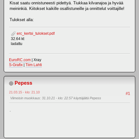
Kisat saatu onnistuneesti pidettyä. Tiukkaa kilvanajoa ja hyvää
meininkiä. Kiitokset kaikille osallistuneille ja onnittelut voittajille!
Tulokset alla:
erc_kertsi_tulokset.pdf
32.64 kt
ladattu
EuroRC.com
| Xray
S-Grafix
|
Tiim Lahti
Pepess
21.03.15 - klo: 21.10
#1
Viimeisin muokkaus
: 31.10.21 - klo: 22.57 käyttäjältä Pepess
.