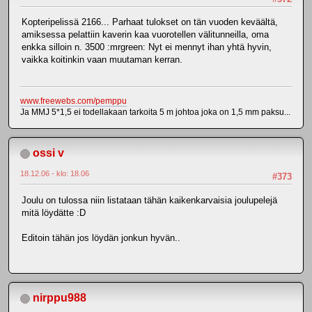
Kopteripelissä 2166... Parhaat tulokset on tän vuoden keväältä,
amiksessa pelattiin kaverin kaa vuorotellen välitunneilla, oma
enkka silloin n. 3500 :mrgreen: Nyt ei mennyt ihan yhtä hyvin,
vaikka koitinkin vaan muutaman kerran.
www.freewebs.com/pemppu
Ja MMJ 5*1,5 ei todellakaan tarkoita 5 m johtoa joka on 1,5 mm paksu...
ossi v
18.12.06 - klo: 18.06
#373
Joulu on tulossa niin listataan tähän kaikenkarvaisia joulupelejä
mitä löydätte :D
Editoin tähän jos löydän jonkun hyvän..
nirppu988