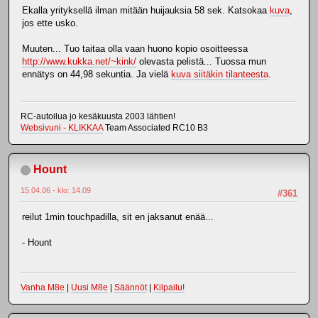
Ekalla yrityksellä ilman mitään huijauksia 58 sek. Katsokaa
kuva
,
jos ette usko.
Muuten... Tuo taitaa olla vaan huono kopio osoitteessa
http://www.kukka.net/~kink/
olevasta pelistä... Tuossa mun
ennätys on 44,98 sekuntia. Ja vielä
kuva siitäkin tilanteesta
.
RC-autoilua jo kesäkuusta 2003 lähtien!
Websivuni - KLIKKAA
Team Associated RC10 B3
Hount
15.04.06 - klo: 14.09
#361
reilut 1min touchpadilla, sit en jaksanut enää...
- Hount
Vanha M8e
|
Uusi M8e
|
Säännöt
|
Kilpailu!