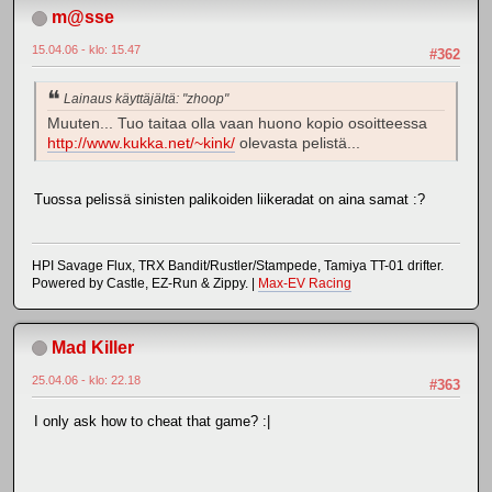
m@sse
15.04.06 - klo: 15.47
#362
Lainaus käyttäjältä: "zhoop"
Muuten... Tuo taitaa olla vaan huono kopio osoitteessa
http://www.kukka.net/~kink/
olevasta pelistä...
Tuossa pelissä sinisten palikoiden liikeradat on aina samat :?
HPI Savage Flux, TRX Bandit/Rustler/Stampede, Tamiya TT-01 drifter.
Powered by Castle, EZ-Run & Zippy. |
Max-EV Racing
Mad Killer
25.04.06 - klo: 22.18
#363
I only ask how to cheat that game? :|