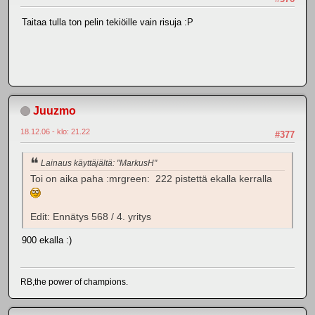
Taitaa tulla ton pelin tekiöille vain risuja :P
Juuzmo
18.12.06 - klo: 21.22
#377
Lainaus käyttäjältä: "MarkusH"
Toi on aika paha :mrgreen: 222 pistettä ekalla kerralla
Edit: Ennätys 568 / 4. yritys
900 ekalla :)
RB,the power of champions.