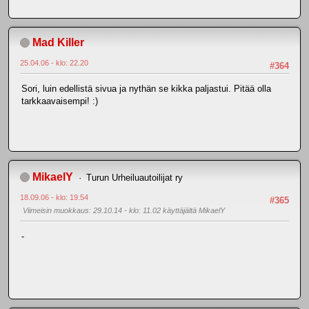
Mad Killer
25.04.06 - klo: 22.20
#364
Sori, luin edellistä sivua ja nythän se kikka paljastui. Pitää olla
tarkkaavaisempi! :)
MikaelY
Turun Urheiluautoilijat ry
18.09.06 - klo: 19.54
#365
Viimeisin muokkaus
: 29.10.14 - klo: 11.02 käyttäjältä MikaelY
-