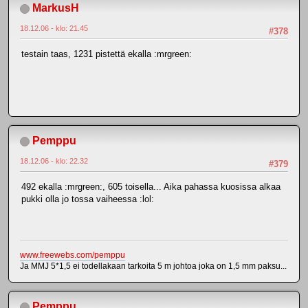
MarkusH
18.12.06 - klo: 21.45
#378
testain taas, 1231 pistettä ekalla :mrgreen:
Pemppu
18.12.06 - klo: 22.32
#379
492 ekalla :mrgreen:, 605 toisella... Aika pahassa kuosissa alkaa
pukki olla jo tossa vaiheessa :lol:
www.freewebs.com/pemppu
Ja MMJ 5*1,5 ei todellakaan tarkoita 5 m johtoa joka on 1,5 mm paksu...
Pemppu