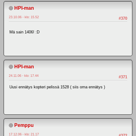
HPI-man
23.10.06 - klo: 15.52
#370
Mä sain 1406! :D
HPI-man
24.11.06 - klo: 17.44
#371
Uusi ennätys kopteri pelissä 1528 ( siis oma ennätys )
Pemppu
17.12.06 - klo: 21.17
#372