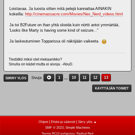
Loistavaa. Ja tuosta sitten mitä pelejä kannattaa AINAKIN
kokeilla:
http://cinemassacre.com/Movies/Nes_Nerd_videos.html
Ja toi B2Future on ihan yhtä skeida kuin nörtti antoi ymmärtää..
'Looks like Marty is having some kind of seizure..."
Ja laskeutuminen Topparissa oli näköjään vaikeeta.
Tiedätkö miksi olet mekaanikko?
Sinulla on kädet mutta ei aivoja. -AbuD.
1
...
10
11
12
13
Sivuja
SIIRRY YLÖS
KÄYTTÄJÄN TOIMET
|
|
Ohjeet
Ehdot ja säännöt
Siirry ylös ▲
,
SMF © 2023
Simple Machines
Teema RC10 pohjautuu:
Radical Red