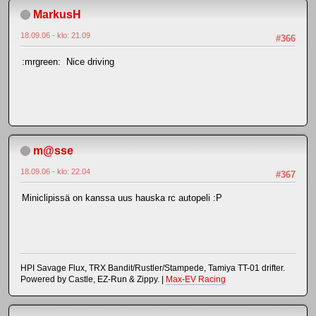
MarkusH
18.09.06 - klo: 21.09
#366
:mrgreen: Nice driving
m@sse
18.09.06 - klo: 22.04
#367
Miniclipissä on kanssa uus hauska rc autopeli :P
HPI Savage Flux, TRX Bandit/Rustler/Stampede, Tamiya TT-01 drifter.
Powered by Castle, EZ-Run & Zippy. |
Max-EV Racing