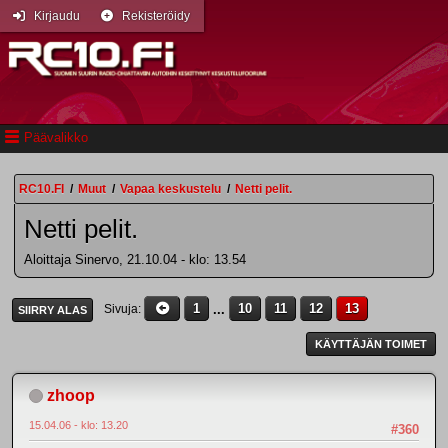
Kirjaudu
Rekisteröidy
Päävalikko
RC10.FI
/
Muut
/
Vapaa keskustelu
/
Netti pelit.
Netti pelit.
Aloittaja Sinervo, 21.10.04 - klo: 13.54
1
...
10
11
12
13
Sivuja
SIIRRY ALAS
KÄYTTÄJÄN TOIMET
zhoop
15.04.06 - klo: 13.20
#360