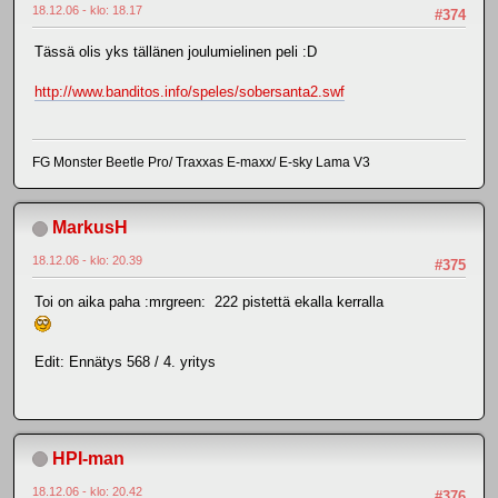
18.12.06 - klo: 18.17
#374
Tässä olis yks tällänen joulumielinen peli :D
http://www.banditos.info/speles/sobersanta2.swf
FG Monster Beetle Pro/ Traxxas E-maxx/ E-sky Lama V3
MarkusH
18.12.06 - klo: 20.39
#375
Toi on aika paha :mrgreen: 222 pistettä ekalla kerralla
Edit: Ennätys 568 / 4. yritys
HPI-man
18.12.06 - klo: 20.42
#376