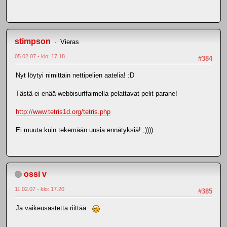
stimpson
Vieras
05.02.07 - klo: 17.18
#384
Nyt löytyi nimittäin nettipelien aatelia! :D
Tästä ei enää webbisurffaimella pelattavat pelit parane!
http://www.tetris1d.org/tetris.php
Ei muuta kuin tekemään uusia ennätyksiä! ;))))
ossi v
11.02.07 - klo: 17.20
#385
Ja vaikeusastetta riittää..