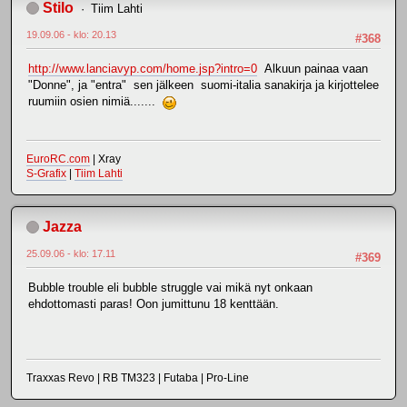
Stilo
Tiim Lahti
19.09.06 - klo: 20.13
#368
http://www.lanciavyp.com/home.jsp?intro=0
Alkuun painaa vaan
"Donne", ja "entra" sen jälkeen suomi-italia sanakirja ja kirjottelee
ruumiin osien nimiä.......
EuroRC.com
| Xray
S-Grafix
|
Tiim Lahti
Jazza
25.09.06 - klo: 17.11
#369
Bubble trouble eli bubble struggle vai mikä nyt onkaan
ehdottomasti paras! Oon jumittunu 18 kenttään.
Traxxas Revo | RB TM323 | Futaba | Pro-Line