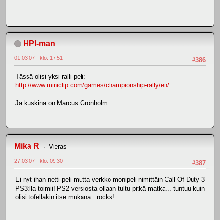
HPI-man
01.03.07 - klo: 17.51
#386
Tässä olisi yksi ralli-peli:
http://www.miniclip.com/games/championship-rally/en/
Ja kuskina on Marcus Grönholm
Mika R
Vieras
27.03.07 - klo: 09.30
#387
Ei nyt ihan netti-peli mutta verkko monipeli nimittäin Call Of Duty 3
PS3:lla toimii! PS2 versiosta ollaan tultu pitkä matka... tuntuu kuin
olisi tofellakin itse mukana.. rocks!