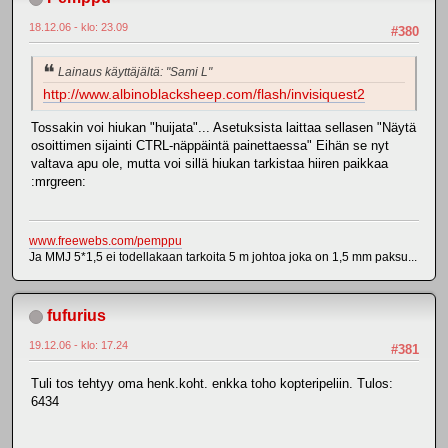
18.12.06 - klo: 23.09
#380
Lainaus käyttäjältä: "Sami L"
http://www.albinoblacksheep.com/flash/invisiquest2
Tossakin voi hiukan "huijata"... Asetuksista laittaa sellasen "Näytä
osoittimen sijainti CTRL-näppäintä painettaessa" Eihän se nyt
valtava apu ole, mutta voi sillä hiukan tarkistaa hiiren paikkaa
:mrgreen:
www.freewebs.com/pemppu
Ja MMJ 5*1,5 ei todellakaan tarkoita 5 m johtoa joka on 1,5 mm paksu...
fufurius
19.12.06 - klo: 17.24
#381
Tuli tos tehtyy oma henk.koht. enkka toho kopteripeliin. Tulos:
6434