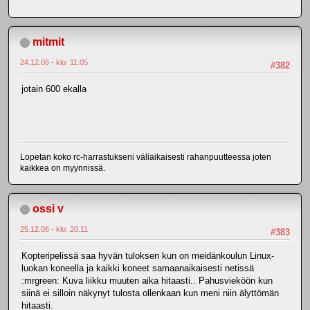
mitmit
24.12.06 - klo: 11.05
#382
jotain 600 ekalla
Lopetan koko rc-harrastukseni väliaikaisesti rahanpuutteessa joten
kaikkea on myynnissä.
ossi v
25.12.06 - klo: 20.11
#383
Kopteripelissä saa hyvän tuloksen kun on meidänkoulun Linux-
luokan koneella ja kaikki koneet samaanaikaisesti netissä
:mrgreen: Kuva liikku muuten aika hitaasti.. Pahusvieköön kun
siinä ei silloin näkynyt tulosta ollenkaan kun meni niin älyttömän
hitaasti.