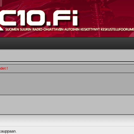
det !
 kauppaan.