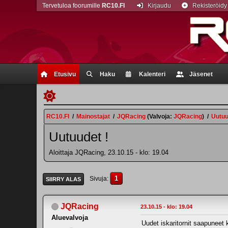
Tervetuloa foorumille
RC10.FI
Kirjaudu
Rekisteröidy
Etusivu
Haku
Kalenteri
Jäsenet
RC10.FI
/
Mainostajat
/
JQRacing
(Valvoja:
JQRacing
)
/
Uutuu
Uutuudet !
Aloittaja JQRacing, 23.10.15 - klo: 19.04
1
Sivuja
SIIRRY ALAS
JQRacing
23.10.15 - klo: 19.04
Aluevalvoja
Uudet iskaritornit saapuneet