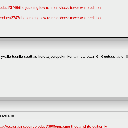
oduct/3746/the-jqracing-low-rc-front-shock-tower-white-edition
roduct/3747/the-jqracing-low-rc-rear-shock-tower-white-edition
yvällä tuurilla saattais keretä joulupukin konttiin JQ eCar RTR uutuus auto !!!
uksia !!!
ttp://eu.jqracing.com/product/3905/jqracing-thecar-white-edition-lv