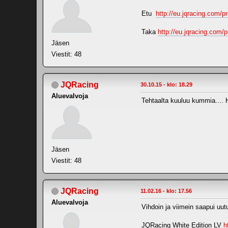
Etu
http://eu.jqracing.com/pr
Taka
http://eu.jqracing.com/p
Jäsen
Viestit: 48
JQRacing
30.10.15 - klo: 18.29
Aluevalvoja
Tehtaalta kuuluu kummia.... H
Jäsen
Viestit: 48
JQRacing
11.02.16 - klo: 17.56
Aluevalvoja
Vihdoin ja viimein saapui uutu
JQRacing White Edition LV
h