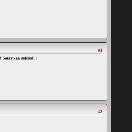
#1
! Seuratkaa uutisia!!!!
#2