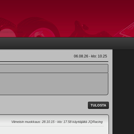
06.08.26 - klo: 10.25
TULOSTA
Viimeisin muokkaus
: 28.10.15 - klo: 17.58 käyttäjältä JQRacing