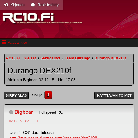
Kirjaudu
Rekisteröidy
Päävalikko
RC10.FI
/
Yleiset
/
Sähköautot
/
Team Durango
/
Durango DEX210f
Durango DEX210f
Aloittaja Bigbear, 02.12.15 - klo: 17.03
1
Sivuja
SIIRRY ALAS
KÄYTTÄJÄN TOIMET
Bigbear
Fullspeed RC
02.12.15 - klo: 17.03
Uusi "EOS" dura tulossa