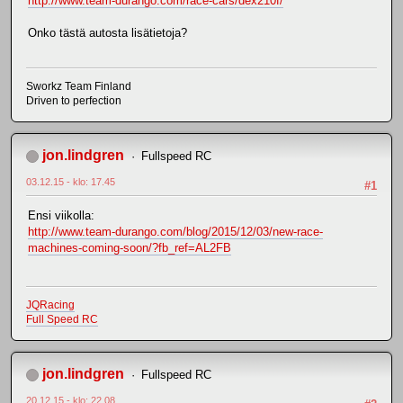
http://www.team-durango.com/race-cars/dex210f/
Onko tästä autosta lisätietoja?
Sworkz Team Finland
Driven to perfection
jon.lindgren
Fullspeed RC
03.12.15 - klo: 17.45
#1
Ensi viikolla:
http://www.team-durango.com/blog/2015/12/03/new-race-
machines-coming-soon/?fb_ref=AL2FB
JQRacing
Full Speed RC
jon.lindgren
Fullspeed RC
20.12.15 - klo: 22.08