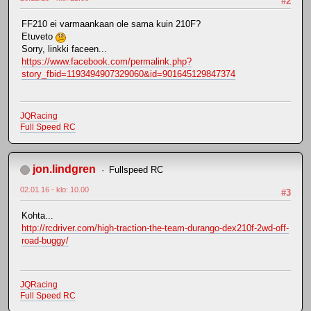
#2
FF210 ei varmaankaan ole sama kuin 210F?
Etuveto
Sorry, linkki faceen...
https://www.facebook.com/permalink.php?
story_fbid=1193494907329060&id=901645129847374
JQRacing
Full Speed RC
jon.lindgren
Fullspeed RC
02.01.16 - klo: 10.00
#3
Kohta...
http://rcdriver.com/high-traction-the-team-durango-dex210f-2wd-off-
road-buggy/
JQRacing
Full Speed RC