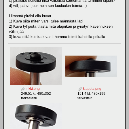
c) pitäisikö kokeilla niitä valkoisia kartiomäntiä tummien sijaan?
d) wtf, pahvi, juuri noin sen kuuluukin toimia. :)
Liitteenä pitäisi olla kuvat
1) Kuva siitä miten varsi tulee männästä läpi
2) Kuva tyhjästä tilasta mitä alaprikan ja jyrsityn kavennuksen
väliin jää
3) kuva siitä kuinka kivasti homma toimii kahdella prikalla
rikki.png
klappia.png
249.51 kt, 480x352
151.4 kt, 480x199
tarkasteltu
tarkasteltu