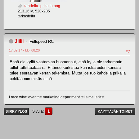
kahdella_prikalla.png
213.16 kt, 520x285
tarkasteltu
JiiIii
Fullspeed RC
17.02.17 - klo: 08.20
#7
Enpä ole kyllä vastaavaa huomannut, eipä kyllä ole tarkemmin
tullut tutkittuakaan... Pitänee kurkistaa kun iskareiden kanssa
tulee seuraavan kerran tekemistä. Mutta jos tuo kahdella prikalla
pelittää niin mikäs siinä.
I race what ever the marketing department tells me is fast.
1
Sivuja
SIIRRY YLÖS
KÄYTTÄJÄN TOIMET