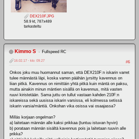
DEX210F.JPG
58.9 kt, 787x489
tarkasteltu
Kimmo S
Fullspeed RC
16.02.17 - klo: 09.27
#6
Onkos joku muu huomannut saman, että DEX210F:n iskarin varret
tulee männästä läpi, koska varren päähän jyrsitty kavennus on
liian pitkä. Kavennus on nimittäin yhtä pitkä kuin mäntä on paksu,
mutta ainakin minun mäntien sisällä on kavennus, mitä vasten
ruuvi kiristetään. Sama juttu on tullut vastaan kahden 210F:n
iskareissa sekä uusissa iskarin varsissa, eli kolmessa setissä
iskarin varsia/mäntiä. Onkohan vika osissa vai osaajassa?
Milläs korjaan ongelman?
a) laitetaan männän alle kaksi prikkaa (tuntuu istuvan hyvin)
b) porataan männän sisältä kavennus pois ja laitetaan ruuvin alle
prikka?