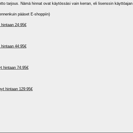
o tarjous. Nämä hinnat ovat käytössäsi vain kerran, eli lisenssin käyttöajan
 ennenkuin pääset E-shoppiin)
t hintaan 24:95€
t hintaan 44:95€
yt hintaan 74:95€
nyt hintaan 129:95€