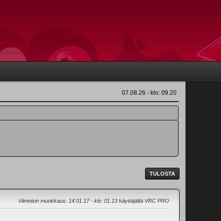
07.08.26 - klo: 09.20
TULOSTA
Viimeisin muokkaus
: 14.01.17 - klo: 01.13 käyttäjältä VRC PRO