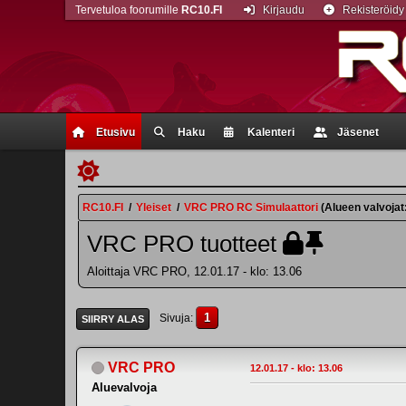
Tervetuloa foorumille
RC10.FI
Kirjaudu
Rekisteröidy
Etusivu
Haku
Kalenteri
Jäsenet
RC10.FI
/
Yleiset
/
VRC PRO RC Simulaattori
(Alueen valvojat
VRC PRO tuotteet
Aloittaja VRC PRO, 12.01.17 - klo: 13.06
1
Sivuja
SIIRRY ALAS
VRC PRO
12.01.17 - klo: 13.06
Aluevalvoja