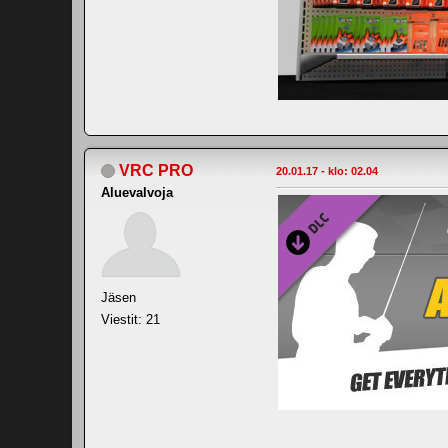
VRC PRO
20.01.17 - klo: 02.04
Aluevalvoja
Jäsen
Viestit: 21