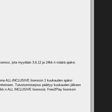
isenssi, jota myydään 3,6,12 ja 24kk:n määrä ajaksi.
ksena ALL-INCLUSIVE lisenssin 1 kuukauden ajaksi
entteineen. Tutustumistarjous päättyy kuukauden jälkeen
 24kk:n ALL INCLUSIVE lisenssiä. Free2Play lisenssin