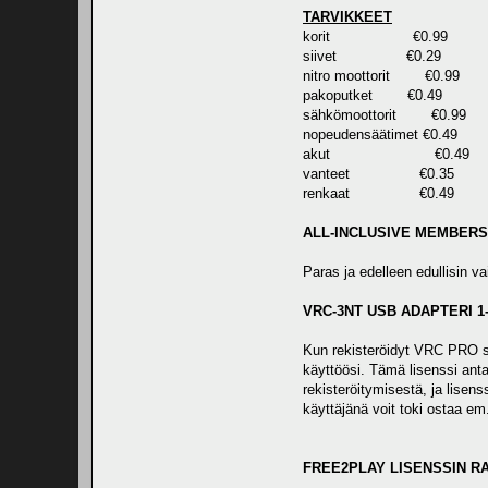
TARVIKKEET
korit €0.99
siivet €0.29
nitro moottorit €0.99
pakoputket €0.49
sähkömoottorit €0.99
nopeudensäätimet €0.49
akut €0.49
vanteet €0.35
renkaat €0.49
ALL-INCLUSIVE MEMBERS
Paras ja edelleen edullisin 
VRC-3NT USB ADAPTERI 
Kun rekisteröidyt VRC PRO si
käyttöösi. Tämä lisenssi ant
rekisteröitymisestä, ja lisen
käyttäjänä voit toki ostaa em.
FREE2PLAY LISENSSIN R