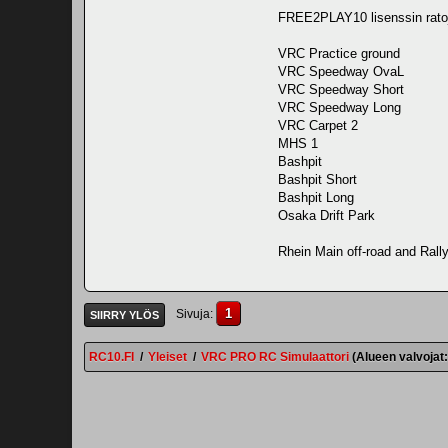
FREE2PLAY10 lisenssin ratoje
VRC Practice ground
VRC Speedway OvaL
VRC Speedway Short
VRC Speedway Long
VRC Carpet 2
MHS 1
Bashpit
Bashpit Short
Bashpit Long
Osaka Drift Park
Rhein Main off-road and Rall
1
Sivuja
SIIRRY YLÖS
RC10.FI
/
Yleiset
/
VRC PRO RC Simulaattori
(Alueen valvojat