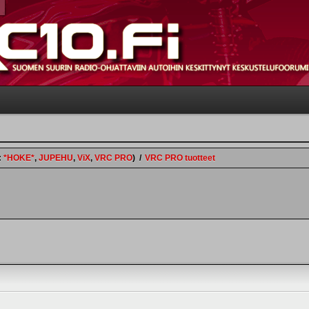
:
*HOKE*
,
JUPEHU
,
ViX
,
VRC PRO
)
/
VRC PRO tuotteet