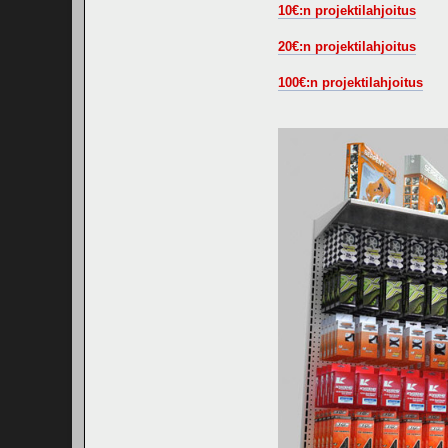
10€:n projektilahjoitus
20€:n projektilahjoitus
100€:n projektilahjoitus