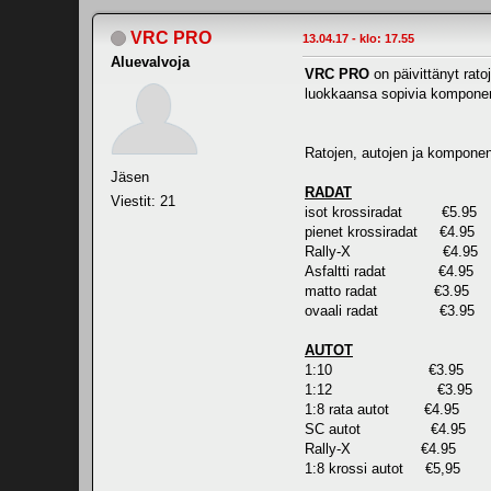
VRC PRO
13.04.17 - klo: 17.55
Aluevalvoja
VRC PRO
on päivittänyt rato
luokkaansa sopivia komponen
Ratojen, autojen ja komponen
Jäsen
RADAT
Viestit: 21
isot krossiradat €5.95
pienet krossiradat €4.95
Rally-X €4.95
Asfaltti radat €4.95
matto radat €3.95
ovaali radat €3.95
AUTOT
1:10 €3.95
1:12 €3.95
1:8 rata autot €4.95
SC autot €4.95
Rally-X €4.95
1:8 krossi autot €5,95