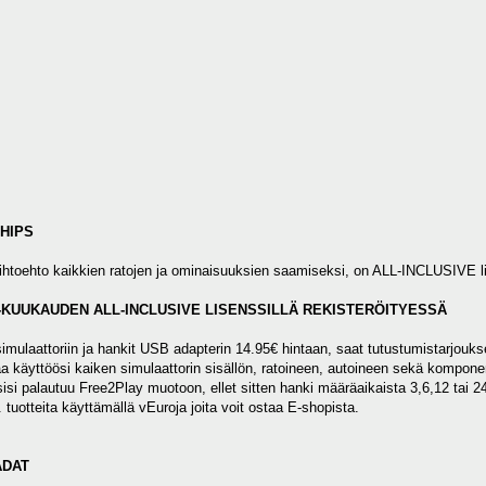
HIPS
vaihtoehto kaikkien ratojen ja ominaisuuksien saamiseksi, on ALL-INCLUSIVE l
1-KUUKAUDEN ALL-INCLUSIVE LISENSSILLÄ REKISTERÖITYESSÄ
mulaattoriin ja hankit USB adapterin 14.95€ hintaan, saat tutustumistarjou
aa käyttöösi kaiken simulaattorin sisällön, ratoineen, autoineen sekä kompon
ssisi palautuu Free2Play muotoon, ellet sitten hanki määräaikaista 3,6,12 tai
 tuotteita käyttämällä vEuroja joita voit ostaa E-shopista.
ADAT