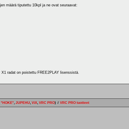
n määrä tiputettu 10kpl ja ne ovat seuraavat:
y X1 radat on poistettu FREE2PLAY lisenssistä.
:
*HOKE*
,
JUPEHU
,
ViX
,
VRC PRO
)
/
VRC PRO tuotteet