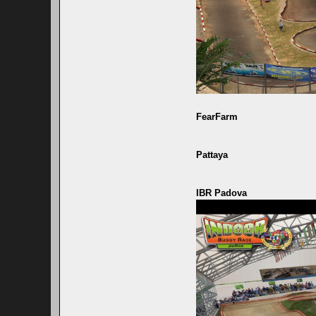
FearFarm
Pattaya
IBR Padova