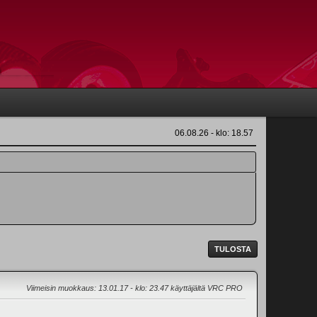
06.08.26 - klo: 18.57
TULOSTA
Viimeisin muokkaus
: 13.01.17 - klo: 23.47 käyttäjältä VRC PRO