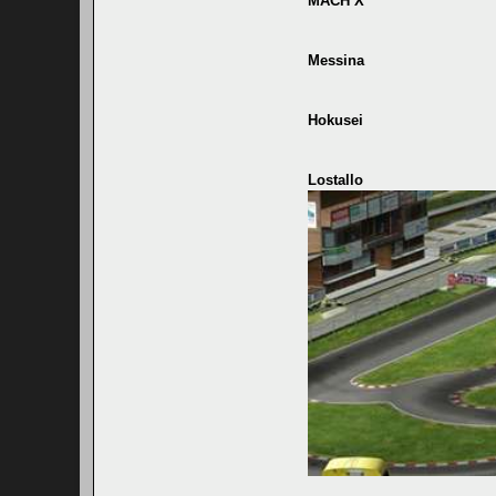
MACH X
Messina
Hokusei
Lostallo