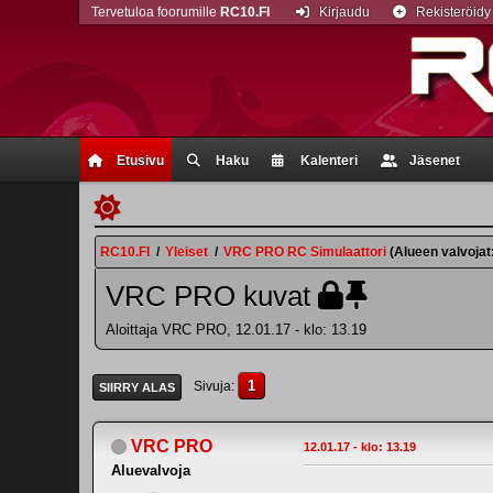
Tervetuloa foorumille
RC10.FI
Kirjaudu
Rekisteröidy
Etusivu
Haku
Kalenteri
Jäsenet
RC10.FI
/
Yleiset
/
VRC PRO RC Simulaattori
(Alueen valvojat
VRC PRO kuvat
Aloittaja VRC PRO, 12.01.17 - klo: 13.19
1
Sivuja
SIIRRY ALAS
VRC PRO
12.01.17 - klo: 13.19
Aluevalvoja