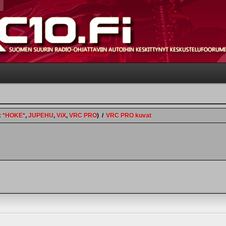
:
*HOKE*
,
JUPEHU
,
ViX
,
VRC PRO
)
/
VRC PRO kuvat