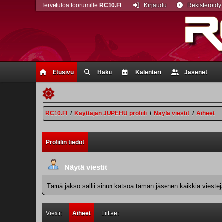
Tervetuloa foorumille
RC10.FI
Kirjaudu
Rekisteröidy
Etusivu
Haku
Kalenteri
Jäsenet
RC10.FI
/
Käyttäjän JUPEHU profiili
/
Näytä viestit
/
Aiheet
Profiilin tiedot
Näytä viestit
Tämä jakso sallii sinun katsoa tämän jäsenen kaikkia viestejä.
Viestit
Aiheet
Liitteet