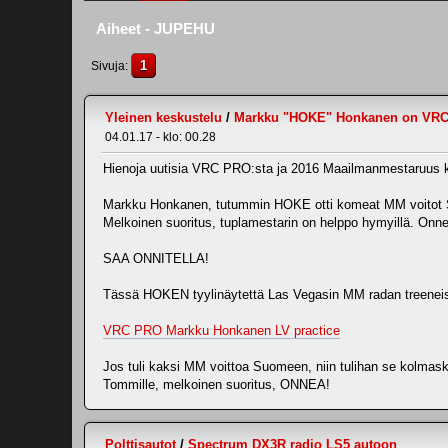
Aiheet - JUPEHU
1
Sivuja
Yleinen keskustelu
/
Markku "HOKE" Honkanen on VR
04.01.17 - klo: 00.28
Hienoja uutisia VRC PRO:sta ja 2016 Maailmanmestaruus k
Markku Honkanen, tutummin HOKE otti komeat MM voitot Sh
Melkoinen suoritus, tuplamestarin on helppo hymyillä. Onn
SAA ONNITELLA!
Tässä HOKEN tyylinäytettä Las Vegasin MM radan treeneistä
VRC PRO Markku Honkanen LV practice
Jos tuli kaksi MM voittoa Suomeen, niin tulihan se kolmas
Tommille, melkoinen suoritus, ONNEA!
Polttisautot
/
Spectrum DX3R radio LS5 autoon