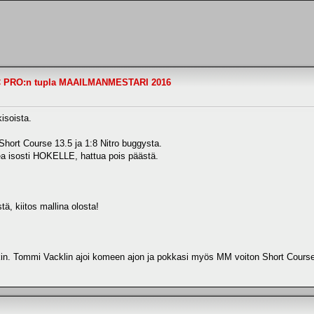
C PRO:n tupla MAAILMANMESTARI 2016
isoista.
ort Course 13.5 ja 1:8 Nitro buggysta.
ea isosti HOKELLE, hattua pois päästä.
, kiitos mallina olosta!
kin. Tommi Vacklin ajoi komeen ajon ja pokkasi myös MM voiton Short Course