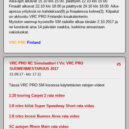
Aika-ajot alkavat 15.10 klo.15:00, päättyen 22.10 klo.15:00.
Finaalit alkavat 22.10 klo 18:00 ja päättyvät 29.10 klo 18:00. Aika-
ajoissa yrityksiä on kahdeksan(8) ja finaaleissa kolme(3). Kilpailut
on aktivoitu VRC PRO Finlandin kisakalenteriin.
Myöskin warmup kyseisille SM radoille alkaa tänään 2.10.2017 ja
ne kestävät aina 14.päivään saakka, luokkina ainoastaan
vakioluokat.
VRC PRO
Finland
VRC PRO RC Simulaattori
/
Vs: VRC PRO
#5
SUOMENMESTARUUS 2017
21.09.17 - klo: 17.11
Tässä VRC PRO SM kisoissa käytettävien ratojen videot
1:10 touring Carpet 2 rata video
1:8 nitro kiilat Super Speedway Short rata video
1:8 nitro krossi Buenos Aires rata video
SC autojen Rhein Main rata video