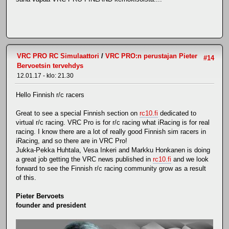
VRC PRO RC Simulaattori
/
VRC PRO:n perustajan Pieter
#14
Bervoetsin tervehdys
12.01.17 - klo: 21.30
Hello Finnish r/c racers
Great to see a special Finnish section on
rc10.fi
dedicated to
virtual r/c racing. VRC Pro is for r/c racing what iRacing is for real
racing. I know there are a lot of really good Finnish sim racers in
iRacing, and so there are in VRC Pro!
Jukka-Pekka Huhtala, Vesa Inkeri and Markku Honkanen is doing
a great job getting the VRC news published in
rc10.fi
and we look
forward to see the Finnish r/c racing community grow as a result
of this.
Pieter Bervoets
founder and president