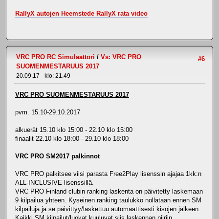
RallyX autojen Heemstede RallyX rata video
VRC PRO RC Simulaattori
/
Vs: VRC PRO
#6
SUOMENMESTARUUS 2017
20.09.17 - klo: 21.49
VRC PRO SUOMENMESTARUUS 2017
pvm. 15.10-29.10.2017
alkuerät 15.10 klo 15:00 - 22.10 klo 15:00
finaalit 22.10 klo 18:00 - 29.10 klo 18:00
VRC PRO SM2017 palkinnot
VRC PRO palkitsee viisi parasta Free2Play lisenssin ajajaa 1kk:n
ALL-INCLUSIVE lisenssillä.
VRC PRO Finland clubin ranking laskenta on päivitetty laskemaan
9 kilpailua yhteen. Kyseinen ranking taulukko nollataan ennen SM
kilpailuja ja se päivittyy/laskettuu automaattisesti kisojen jälkeen.
Kaikki SM kilpailut/luokat kuuluvat siis laskennan piiriin.