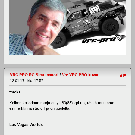
VRC PRO RC Simulaattori
/
Vs: VRC PRO kuvat
#15
12.01.17 - klo: 17.57
tracks
Kaiken kaikkiaan ratoja on yli 80(83) kpl:tta, tässä muutama
esimerkki näistä, off ja on puolelta.
Las Vegas Worlds