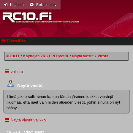
Kirjaudu
Rekisteröidy
Päävalikko
RC10.FI
/
Käyttäjän VRC PRO profiili
/
Näytä viestit
/
Viestit
valikko
Näytä viestit
Tämä jakso sallii sinun katsoa tämän jäsenen kaikkia viestejä.
Huomaa, että näet vain niiden alueiden viestit, joihin sinulla on nyt
pääsy.
Näytä viestit valikko
Viestit - VRC PRO