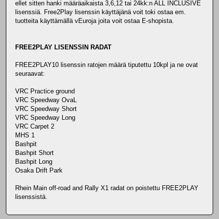
ellet sitten hanki määräaikaista 3,6,12 tai 24kk:n ALL INCLUSIVE
lisenssiä. Free2Play lisenssin käyttäjänä voit toki ostaa em.
tuotteita käyttämällä vEuroja joita voit ostaa E-shopista.
FREE2PLAY LISENSSIN RADAT
FREE2PLAY10 lisenssin ratojen määrä tiputettu 10kpl ja ne ovat
seuraavat:
VRC Practice ground
VRC Speedway OvaL
VRC Speedway Short
VRC Speedway Long
VRC Carpet 2
MHS 1
Bashpit
Bashpit Short
Bashpit Long
Osaka Drift Park
Rhein Main off-road and Rally X1 radat on poistettu FREE2PLAY
lisenssistä.