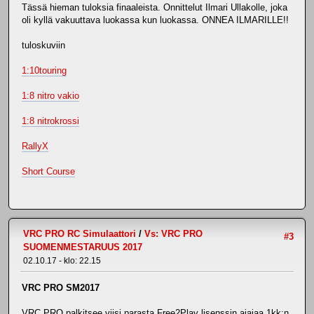
Tässä hieman tuloksia finaaleista. Onnittelut Ilmari Ullakolle, joka
oli kyllä vakuuttava luokassa kun luokassa. ONNEA ILMARILLE!!
tuloskuviin
1:10touring
1:8 nitro vakio
1:8 nitrokrossi
RallyX
Short Course
VRC PRO RC Simulaattori
/
Vs: VRC PRO
#3
SUOMENMESTARUUS 2017
02.10.17 - klo: 22.15
VRC PRO SM2017
VRC PRO palkitsee viisi parasta Free2Play lisenssin ajajaa 1kk:n