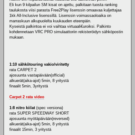
Eli kun 9 kilpailun SM kisat on ajettu, palkitaan tuosta ranking
taulukosta viisi parasta Free2Play lisenssin omaavaa kuljettajaa
1kk All-Inclusive lisenssillä. Lisenssin voimassaoloaika on
marraskuun alkupuolelta kuukauden eteenpäin.
Kyseistä palkintoa ei voi vaihtaa virtuaali€uroiksi. Palkinto
kohdennetaan VRC PRO simulaattoriin rekisteröidyn sähköpostin
mukaan.
1:10 sähkötouring vakio/viritetty
rata CARPET 2
ajosuunta vastapäivään(official)
alkuerät(aika-ajot) 5min, 8 yritystä
finaalit 5min, 3yritystä
Carpet 2 rata video
1:8 nitro kiilat
(spec versiona)
rata SUPER SPEEDWAY SHORT
ajosuunta myötäpäivään(reversed)
alkuerät(aika-ajot) 5min, 8 yritystä
finaalit 15min, 3 yritystä