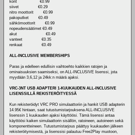
korit €0.99
siivet €0.29
nitro moottorit €0.99
pakoputket €0.49
sähkömoottorit €0.99
nopeudensäätimet €0.49
akut €0.49
vanteet €0.35
renkaat €0.49
ALL-INCLUSIVE MEMBERSHIPS
Paras ja edelleen edullisin vaihtoehto kaikkien ratojen ja
ominaisuuksien saamiseksi, on ALL-INCLUSIVE lisenssi, jota
myydään 3,6,12 ja 24kk:n määrä ajaksi.
VRC-3NT USB ADAPTERI 1-KUUKAUDEN ALL-INCLUSIVE
LISENSSILLÄ REKISTERÖITYESSÄ
Kun rekisteröidyt VRC PRO simulaattoriin ja hankit USB adapterin
14.95€ hintaan, saat tutustumistarjouksena ALL-INCLUSIVE
lisenssin 1 kuukauden ajaksi käyttöösi. Tämä lisenssi antaa
käyttöösi kaiken simulaattorin sisällön, ratoineen, autoineen sekä
komponentteineen. Tutustumistarjous päättyy kuukauden jälkeen
rekisteröitymisestä, ja lisenssisi palautuu Free2Play muotoon,