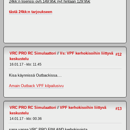
24kk:n lisenssi ovh.149:95€ nyt hintaan 129:95€
tästä 24kk:n tarjoukseen
VRC PRO RC Simulaattori
/
Vs: VPF kerhokisoihin liittyvä
#12
keskustelu
16.01.17 - klo: 11.45
Kisa käynnissä Outbackissa....
Amain Outback VPF kilpailusivu
VRC PRO RC Simulaattori
/
VPF kerhokisoihin liittyvä
#13
keskustelu
14.01.17 - klo: 00.36
sana vapaa VRC PRO FINLAND kerhokisoista....