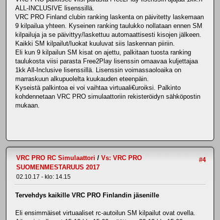
ALL-INCLUSIVE lisenssillä.
VRC PRO Finland clubin ranking laskenta on päivitetty laskemaan
9 kilpailua yhteen. Kyseinen ranking taulukko nollataan ennen SM
kilpailuja ja se päivittyy/laskettuu automaattisesti kisojen jälkeen.
Kaikki SM kilpailut/luokat kuuluvat siis laskennan piiriin.
Eli kun 9 kilpailun SM kisat on ajettu, palkitaan tuosta ranking
taulukosta viisi parasta Free2Play lisenssin omaavaa kuljettajaa
1kk All-Inclusive lisenssillä. Lisenssin voimassaoloaika on
marraskuun alkupuolelta kuukauden eteenpäin.
Kyseistä palkintoa ei voi vaihtaa virtuaali€uroiksi. Palkinto
kohdennetaan VRC PRO simulaattoriin rekisteröidyn sähköpostin
mukaan.
VRC PRO RC Simulaattori
/
Vs: VRC PRO
#4
SUOMENMESTARUUS 2017
02.10.17 - klo: 14.15
Tervehdys kaikille VRC PRO Finlandin jäsenille
Eli ensimmäiset virtuaaliset rc-autoilun SM kilpailut ovat ovella.