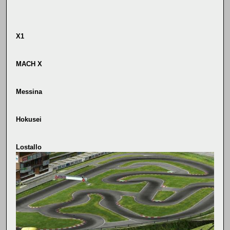
X1
MACH X
Messina
Hokusei
Lostallo