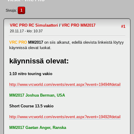
1
Sivuja
VRC PRO RC Simulaattori
/
VRC PRO MM2017
#1
20.11.17 - klo: 10.37
VRC PRO
MM2017
on siis alkanut, edellä olevista linkeistä löytyy
käynnissä olevat luokat.
käynnissä olevat:
1:10 nitro touring vakio
http://www.vrcworld.com/events/event.aspx?event=19494#detail
MM2017 Joshua Berman, USA
Short Course 13.5 vakio
http://www.vrcworld.com/events/event.aspx?event=19492#detail
MM2017 Gaetan Anger, Ranska