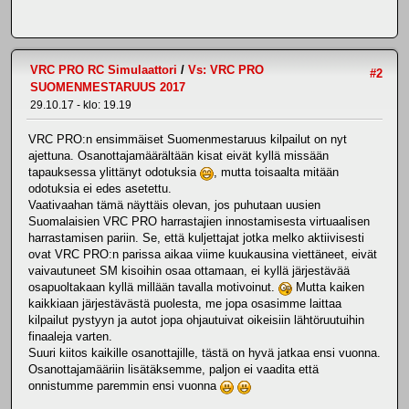
VRC PRO RC Simulaattori
/
Vs: VRC PRO
#2
SUOMENMESTARUUS 2017
29.10.17 - klo: 19.19
VRC PRO:n ensimmäiset Suomenmestaruus kilpailut on nyt
ajettuna. Osanottajamäärältään kisat eivät kyllä missään
tapauksessa ylittänyt odotuksia
, mutta toisaalta mitään
odotuksia ei edes asetettu.
Vaativaahan tämä näyttäis olevan, jos puhutaan uusien
Suomalaisien VRC PRO harrastajien innostamisesta virtuaalisen
harrastamisen pariin. Se, että kuljettajat jotka melko aktiivisesti
ovat VRC PRO:n parissa aikaa viime kuukausina viettäneet, eivät
vaivautuneet SM kisoihin osaa ottamaan, ei kyllä järjestävää
osapuoltakaan kyllä millään tavalla motivoinut.
Mutta kaiken
kaikkiaan järjestävästä puolesta, me jopa osasimme laittaa
kilpailut pystyyn ja autot jopa ohjautuivat oikeisiin lähtöruutuihin
finaaleja varten.
Suuri kiitos kaikille osanottajille, tästä on hyvä jatkaa ensi vuonna.
Osanottajamääriin lisätäksemme, paljon ei vaadita että
onnistumme paremmin ensi vuonna