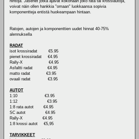
hintoja. Jäsenet jotka ajavat kokonaan joko rata tai krossiautoja,
voivat näin ollen hankkia "omaan" luokkaansa sopivia
komponentteja entistä huokeampaan hintaan.
Ratojen, autojen ja komponenttien uudet hinnat 40-75%
alennuksella
RADAT
isot krossiradat €5.95
pienet krossiradat €4.95
Rally-X €4.95
Asfaltti radat €4.95
matto radat €3.95
ovaali radat €3.95
AUTOT
1:10 €3.95
1:12 €3.95
1:8 rata autot €4.95
SC autot €4.95
Rally-X €4.95
1:8 krossi autot €5,95
TARVIKKEET