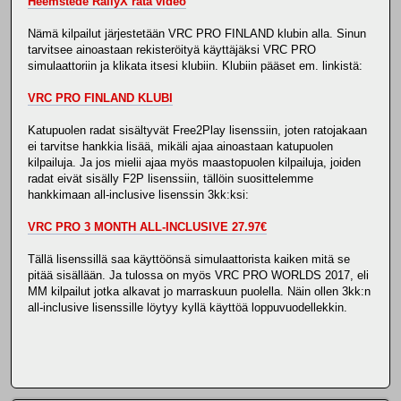
Heemstede RallyX rata video
Nämä kilpailut järjestetään VRC PRO FINLAND klubin alla. Sinun
tarvitsee ainoastaan rekisteröityä käyttäjäksi VRC PRO
simulaattoriin ja klikata itsesi klubiin. Klubiin pääset em. linkistä:
VRC PRO FINLAND KLUBI
Katupuolen radat sisältyvät Free2Play lisenssiin, joten ratojakaan
ei tarvitse hankkia lisää, mikäli ajaa ainoastaan katupuolen
kilpailuja. Ja jos mielii ajaa myös maastopuolen kilpailuja, joiden
radat eivät sisälly F2P lisenssiin, tällöin suosittelemme
hankkimaan all-inclusive lisenssin 3kk:ksi:
VRC PRO 3 MONTH ALL-INCLUSIVE 27.97€
Tällä lisenssillä saa käyttöönsä simulaattorista kaiken mitä se
pitää sisällään. Ja tulossa on myös VRC PRO WORLDS 2017, eli
MM kilpailut jotka alkavat jo marraskuun puolella. Näin ollen 3kk:n
all-inclusive lisenssille löytyy kyllä käyttöä loppuvuodellekkin.