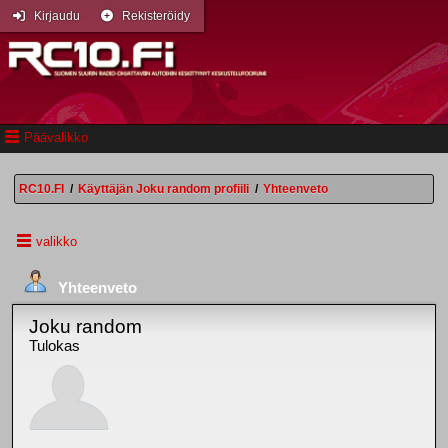
Kirjaudu
Rekisteröidy
Päävalikko
RC10.FI
/
Käyttäjän Joku random profiili
/
Yhteenveto
valikko
Yhteenveto
Joku random
Tulokas