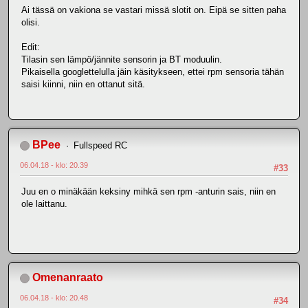
Ai tässä on vakiona se vastari missä slotit on. Eipä se sitten paha
olisi.
Edit:
Tilasin sen lämpö/jännite sensorin ja BT moduulin.
Pikaisella googlettelulla jäin käsitykseen, ettei rpm sensoria tähän
saisi kiinni, niin en ottanut sitä.
BPee
Fullspeed RC
06.04.18 - klo: 20.39
#33
Juu en o minäkään keksiny mihkä sen rpm -anturin sais, niin en
ole laittanu.
Omenanraato
06.04.18 - klo: 20.48
#34