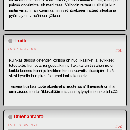
päivää ongelmitta, sit meni taas. Vaihdoin rattaat uusiksi ja kun
pistin virrat ilman kuormaa, niin veti itsekseen rattaat sileäksi ja
pyöri täysin ympäri sen jälkeen.
Truitti
05.06.18 - klo: 19.10
#51
Kuinkas tuossa defenderi korissa on nuo likasiivet ja levikkeet
toteutettu, kun ovat rungossa kiinni. Taktikal unitissahan ne on
kaikki korissa kiinni ja levikkeetkin on ruuvattu likasiipiin. Tätä
siksi kyselin kun pitäs fiksumpi kori rakennella.
Toisena kuinkas tuota akseliväliä muutetaan? Ilmeisesti on ihan
ominaisuus muttei äkkiseltään mistään löytynyt miten se tehdään.
Omenanraato
05.06.18 - klo: 19.27
#52