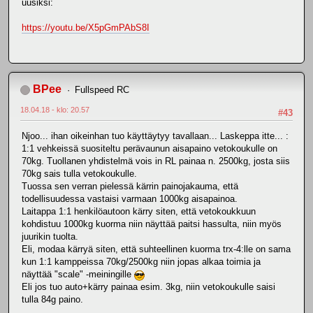
uusiksi:
https://youtu.be/X5pGmPAbS8I
BPee
Fullspeed RC
18.04.18 - klo: 20.57
#43
Njoo... ihan oikeinhan tuo käyttäytyy tavallaan... Laskeppa itte... :
1:1 vehkeissä suositeltu perävaunun aisapaino vetokoukulle on
70kg. Tuollanen yhdistelmä vois in RL painaa n. 2500kg, josta siis
70kg sais tulla vetokoukulle.
Tuossa sen verran pielessä kärrin painojakauma, että
todellisuudessa vastaisi varmaan 1000kg aisapainoa.
Laitappa 1:1 henkilöautoon kärry siten, että vetokoukkuun
kohdistuu 1000kg kuorma niin näyttää paitsi hassulta, niin myös
juurikin tuolta.
Eli, modaa kärryä siten, että suhteellinen kuorma trx-4:lle on sama
kun 1:1 kamppeissa 70kg/2500kg niin jopas alkaa toimia ja
näyttää "scale" -meiningille
Eli jos tuo auto+kärry painaa esim. 3kg, niin vetokoukulle saisi
tulla 84g paino.