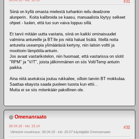
06.04.18 - klo: 18.33
#31
Siinä on kyllä omasta mielestä turhankin reilu deadzone
alunperin.. Koita kalibroida se kaasu, manuaalista löytyy selkeet
ohjeet - luulen, että tuo sun vaiva loppuu sillä.
Et tarvii mitään uutta vastaria, siinä on kaikki ominaisuudet
valmiina antureille ja BT:lle jos niitä haluat lisätä. Ittellä noita
antureita useampia ylimääräsiä kertyny, niin laitoin voltti ja
moottorin lämpötila-anturin.
Jos avaat vastarikotelon, niin huomaat, että vastarissa on slotit
"RPM" ja "V/T", joista jälkimmäinen on siis Volt/Temp anturin
paikka.
Aina niitä asetuksia joutuu rukkailee, silloin tarviin BT mokkulaa.
Saattaa ebaysta saada puoleen tuosta kun ettii...
Mutta ei se siis mitenkään pakollinen ole.
Omenanraato
06.04.18 - klo: 19.14
#32
Viimeisin muokkaus
: 06.04.18 - klo: 20.07 käyttäjältä Omenanraato