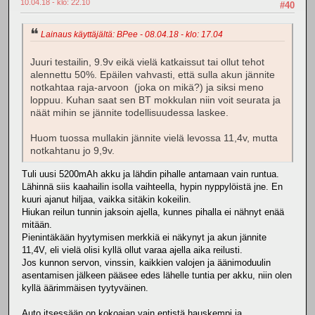
10.04.18 - klo: 22.10
#40
Lainaus käyttäjältä: BPee - 08.04.18 - klo: 17.04
Juuri testailin, 9.9v eikä vielä katkaissut tai ollut tehot
alennettu 50%. Epäilen vahvasti, että sulla akun jännite
notkahtaa raja-arvoon (joka on mikä?) ja siksi meno
loppuu. Kuhan saat sen BT mokkulan niin voit seurata ja
näät mihin se jännite todellisuudessa laskee.
Huom tuossa mullakin jännite vielä levossa 11,4v, mutta
notkahtanu jo 9,9v.
Tuli uusi 5200mAh akku ja lähdin pihalle antamaan vain runtua.
Lähinnä siis kaahailin isolla vaihteella, hypin nyppylöistä jne. En
kuuri ajanut hiljaa, vaikka sitäkin kokeilin.
Hiukan reilun tunnin jaksoin ajella, kunnes pihalla ei nähnyt enää
mitään.
Pienintäkään hyytymisen merkkiä ei näkynyt ja akun jännite
11,4V, eli vielä olisi kyllä ollut varaa ajella aika reilusti.
Jos kunnon servon, vinssin, kaikkien valojen ja äänimoduulin
asentamisen jälkeen pääsee edes lähelle tuntia per akku, niin olen
kyllä äärimmäisen tyytyväinen.
Auto itsessään on kokoajan vain entistä hauskempi ja