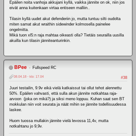
Epäilen noita vanhoja akkujani kyllä, vaikka jännite on ok, niin jos
eivät anna kuitenkaan virtaa entiseen malliin..
Tilasin kyllä uudet akut defenderiin jo, mutta tuntuu silti oudolta
miten samat akut wraithin sidewinder kolmosella painelee
ongelmitta.
Mikä tuon xl5:n raja mahtaa oikeasti olla? Tietäis seurailla uusilla
akuilla kun tilasin jänniteanturinkin.
BPee
Fullspeed RC
08.04.18 - klo: 17.04
#38
Juuri testailin, 9.9v eikä vielä katkaissut tai ollut tehot alennettu
50%. Epäilen vahvasti, että sulla akun jännite notkahtaa raja-
arvoon (joka on mikä?) ja siksi meno loppuu. Kuhan saat sen BT
mokkulan niin voit seurata ja näät mihin se jännite todellisuudessa
laskee.
Huom tuossa mullakin jännite vielä levossa 11,4v, mutta
notkahtanu jo 9,9v.