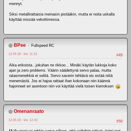
mennyt.
Siksi metallirattaisia meinasin pistääkin, mutta ei noita uskalla
käyttää missää vekottimessa.
BPee
Fullspeed RC
12.05.18 - klo: 11.32
#49
Aika erikoista...jokuhan ne rikkoo... Minäki käytän lukkoja koko
ajan ja zero problems. Väärin säädettynä servo palaa, mutta
ratasmenekkiä ei selitä. Servo saverin tehtävä ois estää niitä
menemästä. Jos ei hajoa rattaat ihan kokonaan niin käännä
hajonneet eri asentoon niin voi käyttää vielä toisen kierroksen
Omenanraato
12.05.18 - klo: 12.43
#50
Mulla meni se orkkis servo silleen, että vaihdoin rattaat, toimi pari