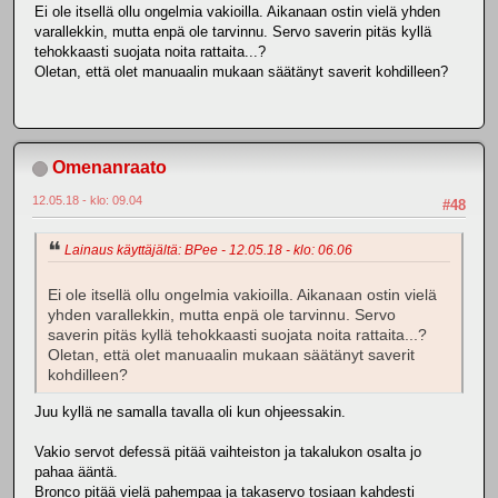
Ei ole itsellä ollu ongelmia vakioilla. Aikanaan ostin vielä yhden
varallekkin, mutta enpä ole tarvinnu. Servo saverin pitäs kyllä
tehokkaasti suojata noita rattaita...?
Oletan, että olet manuaalin mukaan säätänyt saverit kohdilleen?
Omenanraato
12.05.18 - klo: 09.04
#48
Lainaus käyttäjältä: BPee - 12.05.18 - klo: 06.06
Ei ole itsellä ollu ongelmia vakioilla. Aikanaan ostin vielä
yhden varallekkin, mutta enpä ole tarvinnu. Servo
saverin pitäs kyllä tehokkaasti suojata noita rattaita...?
Oletan, että olet manuaalin mukaan säätänyt saverit
kohdilleen?
Juu kyllä ne samalla tavalla oli kun ohjeessakin.
Vakio servot defessä pitää vaihteiston ja takalukon osalta jo
pahaa ääntä.
Bronco pitää vielä pahempaa ja takaservo tosiaan kahdesti