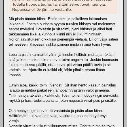
Todella huonoa tuuria, tai sitten servot ovat huonoja.
Noparissa oli 6v jännite vastarille.
Mä pistin tänään kiinni. Ensin toimi ja paikalleen laittamisen
jälkeen ei. Jostain oudosta syystä ruuvien kiristys sai molemmat
servot mykäksi. Löysäsin ja sit toimi, pieni kiristys ja alkoi heti
takkuamaan liike ja kunnolla kiinni niin ei liiku mihinkään.
Noi on aavistuksen orkkiksia pienempiä vieläpä. Eli on väljä siihen
telineeseen. Kädessä vaikka painoin mistä ni aina toimi hyvin.
Lopulta pistin kumitollot väliin ja kiristin hellästi, mutta jämäkästi
sillä ja kummankin lukon servot toimi ongelmitta. Joskin huomasin
lukkojen ollessa päällä, että servot piti virtaa päällä tovin ja sit
katkaisi ne. Ajattelin et kaikki ok, lähin pihalle testaa ilman
koppaa.
10min ajoa, kaikki toimii hienosti. Sit ihan hento kaasun painallus
ja auto jämähtää paikalleen ja noparin/vastarin valot pimeänä.
Yritin virtoja takaisin, kaikki ok. Tosin toinen hobbykingin servoista
mykkä ja haisi todella pahalta, joten nopeasti virrat pois ja sisälle.
Otin hobbykingin servot irti vastarista ja pistin akun kiinni.
Välittömästi tuli vastariin valo, vaikka en noparista kytkenyt
virtoja.
Nopariin virrat ja vilkutti ylikuumentumista. Odottelin hyvän tovin