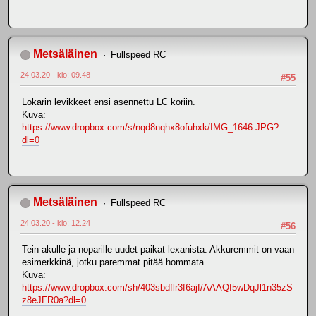
Metsäläinen
Fullspeed RC
24.03.20 - klo: 09.48
#55
Lokarin levikkeet ensi asennettu LC koriin.
Kuva:
https://www.dropbox.com/s/nqd8nqhx8ofuhxk/IMG_1646.JPG?
dl=0
Metsäläinen
Fullspeed RC
24.03.20 - klo: 12.24
#56
Tein akulle ja noparille uudet paikat lexanista. Akkuremmit on vaan
esimerkkinä, jotku paremmat pitää hommata.
Kuva:
https://www.dropbox.com/sh/403sbdflr3f6ajf/AAAQf5wDqJl1n35zS
z8eJFR0a?dl=0