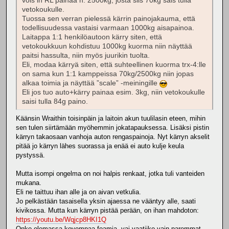
vois in RL painaa n. 2500kg, josta siis 70kg sais tulla
vetokoukulle.
Tuossa sen verran pielessä kärrin painojakauma, että
todellisuudessa vastaisi varmaan 1000kg aisapainoa.
Laitappa 1:1 henkilöautoon kärry siten, että
vetokoukkuun kohdistuu 1000kg kuorma niin näyttää
paitsi hassulta, niin myös juurikin tuolta.
Eli, modaa kärryä siten, että suhteellinen kuorma trx-4:lle
on sama kun 1:1 kamppeissa 70kg/2500kg niin jopas
alkaa toimia ja näyttää ”scale” -meiningille
Eli jos tuo auto+kärry painaa esim. 3kg, niin vetokoukulle
saisi tulla 84g paino.
Käänsin Wraithin toisinpäin ja laitoin akun tuulilasin eteen, mihin
sen tulen siirtämään myöhemmin jokatapauksessa. Lisäksi pistin
kärryn takaosaan vanhoja auton rengaspainoja. Nyt kärryn akselit
pitää jo kärryn lähes suorassa ja enää ei auto kulje keula
pystyssä.
Mutta isompi ongelma on noi halpis renkaat, jotka tuli vanteiden
mukana.
Eli ne taittuu ihan alle ja on aivan vetkulia.
Jo pelkästään tasaisella yksin ajaessa ne vääntyy alle, saati
kivikossa. Mutta kun kärryn pistää perään, on ihan mahdoton:
https://youtu.be/Wqjcp8HKI1Q
Onko olemassa kovempaa foamia, vai vaatiiko vain paremmat