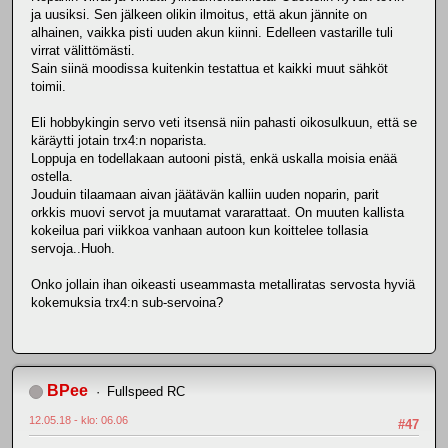
ja uusiksi. Sen jälkeen olikin ilmoitus, että akun jännite on
alhainen, vaikka pisti uuden akun kiinni. Edelleen vastarille tuli
virrat välittömästi.
Sain siinä moodissa kuitenkin testattua et kaikki muut sähköt
toimii.
Eli hobbykingin servo veti itsensä niin pahasti oikosulkuun, että se
käräytti jotain trx4:n noparista.
Loppuja en todellakaan autooni pistä, enkä uskalla moisia enää
ostella.
Jouduin tilaamaan aivan jäätävän kalliin uuden noparin, parit
orkkis muovi servot ja muutamat vararattaat. On muuten kallista
kokeilua pari viikkoa vanhaan autoon kun koittelee tollasia
servoja..Huoh.
Onko jollain ihan oikeasti useammasta metalliratas servosta hyviä
kokemuksia trx4:n sub-servoina?
BPee
Fullspeed RC
12.05.18 - klo: 06.06
#47