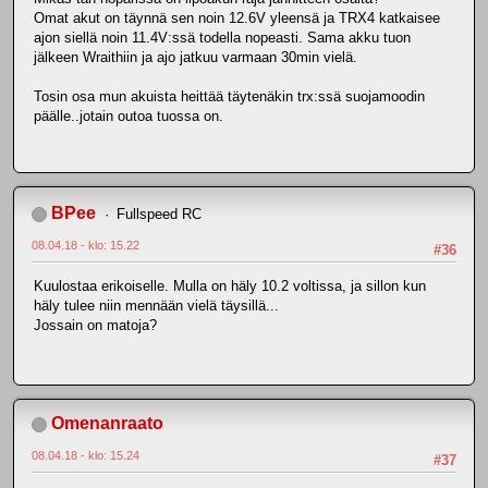
Omat akut on täynnä sen noin 12.6V yleensä ja TRX4 katkaisee
ajon siellä noin 11.4V:ssä todella nopeasti. Sama akku tuon
jälkeen Wraithiin ja ajo jatkuu varmaan 30min vielä.
Tosin osa mun akuista heittää täytenäkin trx:ssä suojamoodin
päälle..jotain outoa tuossa on.
BPee
Fullspeed RC
08.04.18 - klo: 15.22
#36
Kuulostaa erikoiselle. Mulla on häly 10.2 voltissa, ja sillon kun
häly tulee niin mennään vielä täysillä...
Jossain on matoja?
Omenanraato
08.04.18 - klo: 15.24
#37