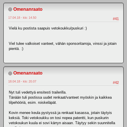
Omenanraato
17.04.18 - klo: 14.50
#41
Vielä ku postista saapuis vetokoukku/puskuri :)
Viel tulee valkoiset vanteet, vähän sponsoritarroja, vinssi ja jotain
pientä. :)
Omenanraato
18.04.18 - klo: 20.07
#42
Nyt tuli vedettyä ensitesti trailerilla.
Tänään tuli postissa uudet renkaat/vanteet myöskin ja kaikkea
tilpehööriä, esim. roiskeläpät.
Kovin menee keula pystyssä ja renkaat kasassa, jotain täytyis
keksiä. Toki vetokoukku on tosi nopea patentti, kun puskurin
vetokoukun kuula ei sovi kärryn aisaan. Täytyy sekin suunnitella