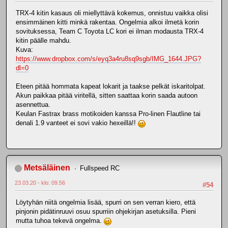
TRX-4 kitin kasaus oli miellyttävä kokemus, onnistuu vaikka olisi
ensimmäinen kitti minkä rakentaa. Ongelmia alkoi ilmetä korin
sovituksessa, Team C Toyota LC kori ei ilman modausta TRX-4
kitin päälle mahdu.
Kuva:
https://www.dropbox.com/s/eyq3a4ru8sq9sgb/IMG_1644.JPG?
dl=0
Eteen pitää hommata kapeat lokarit ja taakse pelkät iskaritolpat.
Akun paikkaa pitää viritellä, sitten saattaa korin saada autoon
asennettua.
Keulan Fastrax brass motikoiden kanssa Pro-linen Flautline tai
denali 1.9 vanteet ei sovi vakio hexeillä!!
Metsäläinen
Fullspeed RC
23.03.20 - klo: 09.56
#54
Löytyhän niitä ongelmia lisää, spurri on sen verran kiero, että
pinjonin pidätinruuvi osuu spurriin ohjekirjan asetuksilla. Pieni
mutta tuhoa tekevä ongelma.