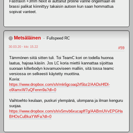
Fastraxin +3mm hexit ei auttanut proline vanne ongelmaan eli
brassi palikat kiinnittyy takaisin autoon kun saan hommattua
sopivat vanteet.
Metsäläinen
Fullspeed RC
30.03.20 - klo: 15.22
#59
Tämmönen siitä sitten tuli. Toi TeamC kori on todella huonoa
laatua, hajoaa käsiin. Jos LC koria miettii kannattaa sijoittaa
suoraan killerbodyn kovamuoviseen malliin, sitä tossa teamc
versiossa on selkeesti käytetty muottina.
Kuvia:
https://www.dropbox.com/sh/mk6gcoaq2rf5bz2/AADsHfDI-
o9IamxW7uQFenm9a?dl=0
Vaihtoehto keulaan, puskuri ylempänä, ulompana ja ilman kenguru
suojaa.
https://www.dropbox.com/sh/x5mvb6xucapff7g/AABmUVvEPGHa
BHOsCuBkaYWFa?dl=0