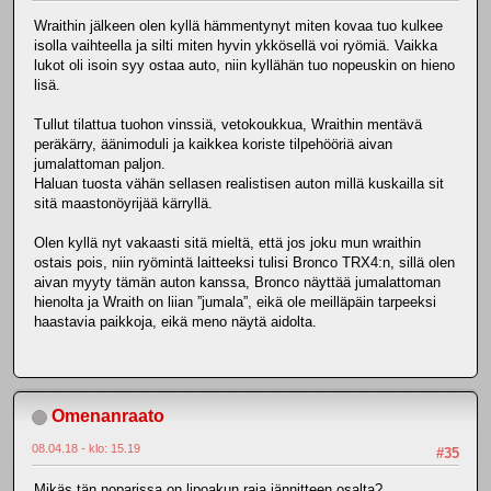
Wraithin jälkeen olen kyllä hämmentynyt miten kovaa tuo kulkee
isolla vaihteella ja silti miten hyvin ykkösellä voi ryömiä. Vaikka
lukot oli isoin syy ostaa auto, niin kyllähän tuo nopeuskin on hieno
lisä.
Tullut tilattua tuohon vinssiä, vetokoukkua, Wraithin mentävä
peräkärry, äänimoduli ja kaikkea koriste tilpehööriä aivan
jumalattoman paljon.
Haluan tuosta vähän sellasen realistisen auton millä kuskailla sit
sitä maastonöyrijää kärryllä.
Olen kyllä nyt vakaasti sitä mieltä, että jos joku mun wraithin
ostais pois, niin ryömintä laitteeksi tulisi Bronco TRX4:n, sillä olen
aivan myyty tämän auton kanssa, Bronco näyttää jumalattoman
hienolta ja Wraith on liian ”jumala”, eikä ole meilläpäin tarpeeksi
haastavia paikkoja, eikä meno näytä aidolta.
Omenanraato
08.04.18 - klo: 15.19
#35
Mikäs tän noparissa on lipoakun raja jännitteen osalta?