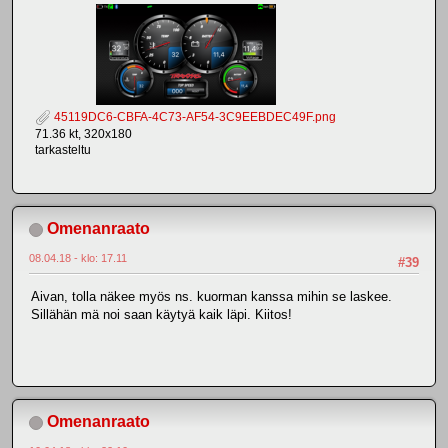
45119DC6-CBFA-4C73-AF54-3C9EEBDEC49F.png
71.36 kt, 320x180
tarkasteltu
Omenanraato
08.04.18 - klo: 17.11
#39
Aivan, tolla näkee myös ns. kuorman kanssa mihin se laskee.
Sillähän mä noi saan käytyä kaik läpi. Kiitos!
Omenanraato