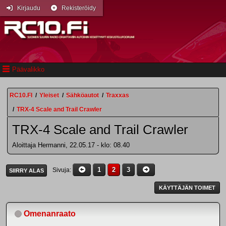
Kirjaudu
Rekisteröidy
Päävalikko
RC10.FI
/
Yleiset
/
Sähköautot
/
Traxxas
/
TRX-4 Scale and Trail Crawler
TRX-4 Scale and Trail Crawler
Aloittaja Hermanni, 22.05.17 - klo: 08.40
1
2
3
Sivuja
SIIRRY ALAS
KÄYTTÄJÄN TOIMET
Omenanraato