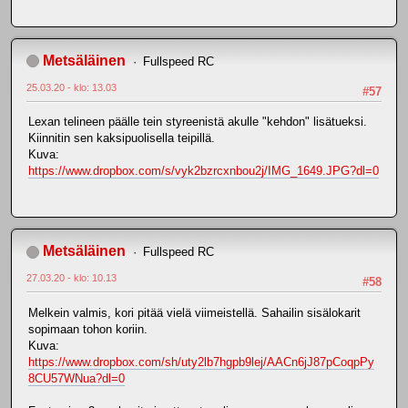
Metsäläinen
Fullspeed RC
25.03.20 - klo: 13.03
#57
Lexan telineen päälle tein styreenistä akulle "kehdon" lisätueksi.
Kiinnitin sen kaksipuolisella teipillä.
Kuva:
https://www.dropbox.com/s/vyk2bzrcxnbou2j/IMG_1649.JPG?dl=0
Metsäläinen
Fullspeed RC
27.03.20 - klo: 10.13
#58
Melkein valmis, kori pitää vielä viimeistellä. Sahailin sisälokarit
sopimaan tohon koriin.
Kuva:
https://www.dropbox.com/sh/uty2lb7hgpb9lej/AACn6jJ87pCoqpPy
8CU57WNua?dl=0