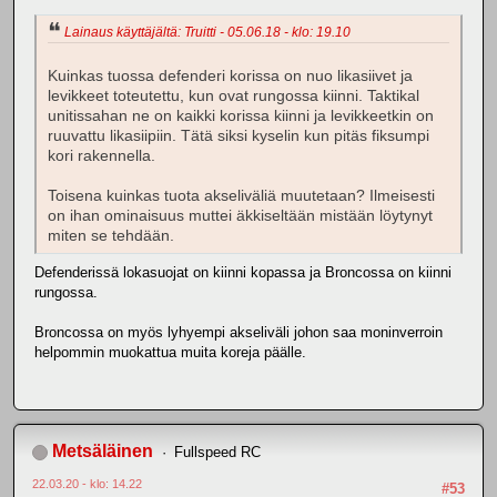
Lainaus käyttäjältä: Truitti - 05.06.18 - klo: 19.10
Kuinkas tuossa defenderi korissa on nuo likasiivet ja
levikkeet toteutettu, kun ovat rungossa kiinni. Taktikal
unitissahan ne on kaikki korissa kiinni ja levikkeetkin on
ruuvattu likasiipiin. Tätä siksi kyselin kun pitäs fiksumpi
kori rakennella.
Toisena kuinkas tuota akseliväliä muutetaan? Ilmeisesti
on ihan ominaisuus muttei äkkiseltään mistään löytynyt
miten se tehdään.
Defenderissä lokasuojat on kiinni kopassa ja Broncossa on kiinni
rungossa.
Broncossa on myös lyhyempi akseliväli johon saa moninverroin
helpommin muokattua muita koreja päälle.
Metsäläinen
Fullspeed RC
22.03.20 - klo: 14.22
#53