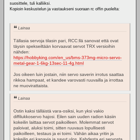
suosittele, tuli kalliiksi.
Kopioin keskustelun ja vastaukseni suoraan rc offin puolelta:
Lainaa
Tällasia servoja tilasin pari, RCC:llä sanovat että ovat
täysin spekseiltään korvaavat servot TRX versioihin
nähden:
https://hobbyking.com/en_us/bms-373mg-micro-servo-
metal-gear-1-6kg-13sec-11-4g.html
Jos oikeen luin jostain, niin servo saverin irrotus saattaa
rikkoa hampaat, et kandee varovasti ruuvailla ja irrottaa
ne muovirattaista.
Lainaa
Ostin kaksi tälläistä vara-osiksi, kun yksi vakio
diffilukkoservo hajosi. Eilen sain uuden radion käsiin
kokeilin laittaa servot paikoilleen. Molemmat servot
paloivat, aluksi toimi, sitten ruuvaus lopullisesti
paikoilleen, testaus ja ei toimi. Vähän aikaa yritin ja
kokeilin eri kanavia ja savut ulos. Kahdesta eri servosta.