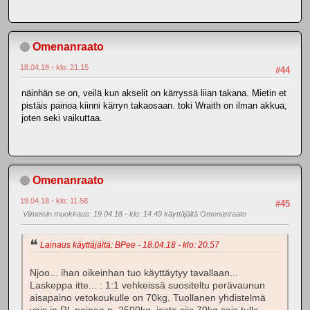
Omenanraato
18.04.18 - klo: 21.15
#44
näinhän se on, veilä kun akselit on kärryssä liian takana. Mietin et
pistäis painoa kiinni kärryn takaosaan. toki Wraith on ilman akkua,
joten seki vaikuttaa.
Omenanraato
19.04.18 - klo: 11.58
#45
Viimeisin muokkaus
: 19.04.18 - klo: 14.49 käyttäjältä Omenanraato
Lainaus käyttäjältä: BPee - 18.04.18 - klo: 20.57
Njoo... ihan oikeinhan tuo käyttäytyy tavallaan...
Laskeppa itte... : 1:1 vehkeissä suositeltu perävaunun
aisapaino vetokoukulle on 70kg. Tuollanen yhdistelmä