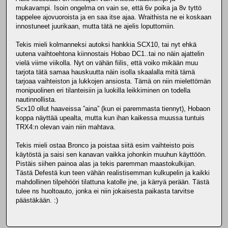
mukavampi. Isoin ongelma on vain se, että 6v poika ja 8v tyttö
tappelee ajovuoroista ja en saa itse ajaa. Wraithista ne ei koskaan
innostuneet juurikaan, mutta tätä ne ajelis loputtomiin.
Tekis mieli kolmanneksi autoksi hankkia SCX10, tai nyt ehkä
uutena vaihtoehtona kiinnostais Hobao DC1..tai no näin ajattelin
vielä viime viikolla. Nyt on vähän fiilis, että voiko mikään muu
tarjota tätä samaa hauskuutta näin isolla skaalalla mitä tämä
tarjoaa vaihteiston ja lukkojen ansiosta. Tämä on niin mielettömän
monipuolinen eri tilanteisiin ja luokilla leikkiminen on todella
nautinnollista.
Scx10 ollut haaveissa ”aina” (kun ei paremmasta tiennyt), Hobaon
koppa näyttää upealta, mutta kun ihan kaikessa muussa tuntuis
TRX4:n olevan vain niin mahtava.
Tekis mieli ostaa Bronco ja poistaa siitä esim vaihteisto pois
käytöstä ja saisi sen kanavan vaikka johonkin muuhun käyttöön.
Pistäis siihen painoa alas ja tekis paremman maastokulkijan.
Tästä Defestä kun teen vähän realistisemman kulkupelin ja kaikki
mahdollinen tilpehööri tilattuna katolle jne, ja kärryä perään. Tästä
tulee ns huoltoauto, jonka ei niin jokaisesta paikasta tarvitse
päästäkään. :)