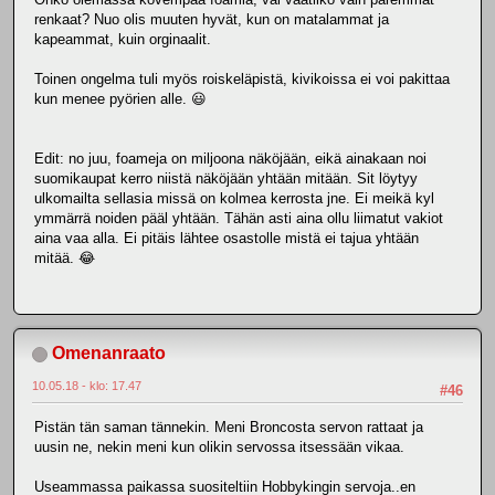
renkaat? Nuo olis muuten hyvät, kun on matalammat ja
kapeammat, kuin orginaalit.
Toinen ongelma tuli myös roiskeläpistä, kivikoissa ei voi pakittaa
kun menee pyörien alle. 😃
Edit: no juu, foameja on miljoona näköjään, eikä ainakaan noi
suomikaupat kerro niistä näköjään yhtään mitään. Sit löytyy
ulkomailta sellasia missä on kolmea kerrosta jne. Ei meikä kyl
ymmärrä noiden pääl yhtään. Tähän asti aina ollu liimatut vakiot
aina vaa alla. Ei pitäis lähtee osastolle mistä ei tajua yhtään
mitää. 😂
Omenanraato
10.05.18 - klo: 17.47
#46
Pistän tän saman tännekin. Meni Broncosta servon rattaat ja
uusin ne, nekin meni kun olikin servossa itsessään vikaa.
Useammassa paikassa suositeltiin Hobbykingin servoja..en