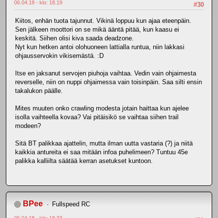
06.04.18 - klo: 18.19
#30
Kiitos, enhän tuota tajunnut. Vikinä loppuu kun ajaa eteenpäin.
Sen jälkeen moottori on se mikä ääntä pitää, kun kaasu ei
keskitä. Siihen olisi kiva saada deadzone.
Nyt kun hetken antoi olohuoneen lattialla runtua, niin lakkasi
ohjausservokin vikisemästä. :D
Itse en jaksanut servojen piuhoja vaihtaa. Vedin vain ohjaimesta
reverselle, niin on nuppi ohjaimessa vain toisinpäin. Saa silti ensin
takalukon päälle.
Mites muuten onko crawling modesta jotain haittaa kun ajelee
isolla vaihteella kovaa? Vai pitäisikö se vaihtaa siihen trail
modeen?
Sitä BT palikkaa ajattelin, mutta ilman uutta vastaria (?) ja niitä
kaikkia antureita ei saa mitään infoa puhelimeen? Tuntuu 45e
palikka kalliilta säätää kerran asetukset kuntoon.
BPee
Fullspeed RC