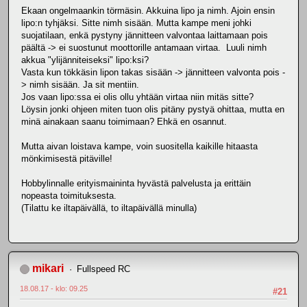
Ekaan ongelmaankin törmäsin. Akkuina lipo ja nimh. Ajoin ensin
lipo:n tyhjäksi. Sitte nimh sisään. Mutta kampe meni johki
suojatilaan, enkä pystyny jännitteen valvontaa laittamaan pois
päältä -> ei suostunut moottorille antamaan virtaa. Luuli nimh
akkua "ylijänniteiseksi" lipo:ksi?
Vasta kun tökkäsin lipon takas sisään -> jännitteen valvonta pois -
> nimh sisään. Ja sit mentiin.
Jos vaan lipo:ssa ei olis ollu yhtään virtaa niin mitäs sitte?
Löysin jonki ohjeen miten tuon olis pitäny pystyä ohittaa, mutta en
minä ainakaan saanu toimimaan? Ehkä en osannut.
Mutta aivan loistava kampe, voin suositella kaikille hitaasta
mönkimisestä pitäville!
Hobbylinnalle erityismaininta hyvästä palvelusta ja erittäin
nopeasta toimituksesta.
(Tilattu ke iltapäivällä, to iltapäivällä minulla)
mikari
Fullspeed RC
18.08.17 - klo: 09.25
#21