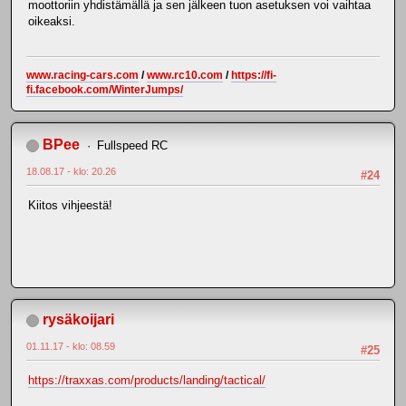
moottoriin yhdistämällä ja sen jälkeen tuon asetuksen voi vaihtaa
oikeaksi.
www.racing-cars.com
/
www.rc10.com
/
https://fi-
fi.facebook.com/WinterJumps/
BPee
Fullspeed RC
18.08.17 - klo: 20.26
#24
Kiitos vihjeestä!
rysäkoijari
01.11.17 - klo: 08.59
#25
https://traxxas.com/products/landing/tactical/