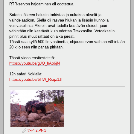
RTR-servon hajoaminen oli odotettua.
Safarin jälkeen halusin tarkistaa ja aukaista akselit ja
vaihdelaatikon. Siellä oli rasvaa hiukan ja lisäsin kunnolla
vesivaseliinia. Akselit ovat todella kestävän oloiset, juuri
vähintään niin kestävät kuin odottaa Traxxasilta. Vetoakselin
pinnit plus muut rattaat on aika järeät.
Tässä saa kyllä 500:lle vastinetta, ohjausservon vaihtaa vähintään
20 kiloiseen niin pärjää pitkään.
Tässä video ensitesteistä:
https://youtu.be/gJQ_hAo6jf4
12h safari Nokialla:
https://youtu.be/6HW_Rxqz1JI
trx-4 2.PNG