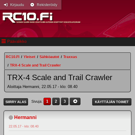
Kirjaudu
Rekisteröidy
Päävalikko
RC10.FI
/
Yleiset
/
Sähköautot
/
Traxxas
/
TRX-4 Scale and Trail Crawler
TRX-4 Scale and Trail Crawler
Aloittaja Hermanni, 22.05.17 - klo: 08.40
1
2
3
Sivuja
SIIRRY ALAS
KÄYTTÄJÄN TOIMET
Hermanni
22.05.17 - klo: 08.40