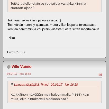
Teitkö autolle jotain esiruuvailuja vai akku kiinni ja
suoraan ajoon?
Toki vaan akku kiinni ja kovaa ajoa. :)
Tosi vähän kerenny ajamaan, mutta viikonloppuna toivottavasti
kerkiää paremmin ja voi jotain viisasta tuosta sitten raportoidakin..
-Niko
EuroRC / TEK
Ville Vainio
08.07.17 - klo: 18.58
#9
Lainaus käyttäjältä: TimoJ - 09.06.17 - klo: 16.18
Kärkkäinen näköjään myy halvemmalla (499€) kuin
muut, eikö hintakartelli sidokaan sitä?