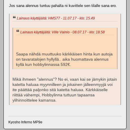
Jos sana alennus tuntuu pahalta ni kuvittele sen tilalle sana ero.
Lainaus käyttäjältä: HMS77 - 11.07.17 - klo: 15.49
Lainaus käyttäjältä: Ville Vainio - 08.07.17 - klo: 18.58
Saapa nähdä muuttuuko kärkkäisen hinta kun autoja
on tavaratalojen hyllyllä.. aika huomattava alennus
kyllä kun hobbylinnassa 592€.
Mikä ihmeen "alennus"? No ei, vaan kai se jämykin jotain
katetta haluaa myynnilleen ja jokainen jälleenmyyjä voi
ite päättää paljonko sitä katetta haluaa. Kärkkäiselle
riittää vähempi, Hobbylinna tuttuun tapaansa
ylihinnoittelee kamansa.
Kyosho Inferno MP9e