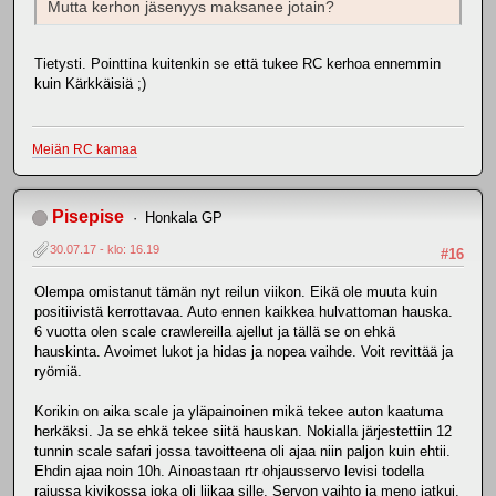
Mutta kerhon jäsenyys maksanee jotain?
Tietysti. Pointtina kuitenkin se että tukee RC kerhoa ennemmin
kuin Kärkkäisiä ;)
Meiän RC kamaa
Pisepise
Honkala GP
30.07.17 - klo: 16.19
#16
Olempa omistanut tämän nyt reilun viikon. Eikä ole muuta kuin
positiivistä kerrottavaa. Auto ennen kaikkea hulvattoman hauska.
6 vuotta olen scale crawlereilla ajellut ja tällä se on ehkä
hauskinta. Avoimet lukot ja hidas ja nopea vaihde. Voit revittää ja
ryömiä.
Korikin on aika scale ja yläpainoinen mikä tekee auton kaatuma
herkäksi. Ja se ehkä tekee siitä hauskan. Nokialla järjestettiin 12
tunnin scale safari jossa tavoitteena oli ajaa niin paljon kuin ehtii.
Ehdin ajaa noin 10h. Ainoastaan rtr ohjausservo levisi todella
rajussa kivikossa joka oli liikaa sille. Servon vaihto ja meno jatkui.