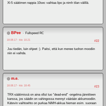
Xl-5 säätimen nappia 10sec vaihtaa lipo ja nimh tilan välillä.
BPee
Fullspeed RC
18.08.17 - klo: 10.21
#22
Juu tiedän, luin ohjeet :). Paitsi, että kun menee tuohon moodiin
niin ei vaihda.
m.e.
18.08.17 - klo: 18.45
#23
TRX-säätimissä on aina ollut tuo "dead-end" -ongelma jännitteen
kanssa, jos säädin on vahingossa mennyt väärään akkumoodiin.
Kätevin vaihtoehto on purkaa NiMH-akkua hieman esim. suoraan