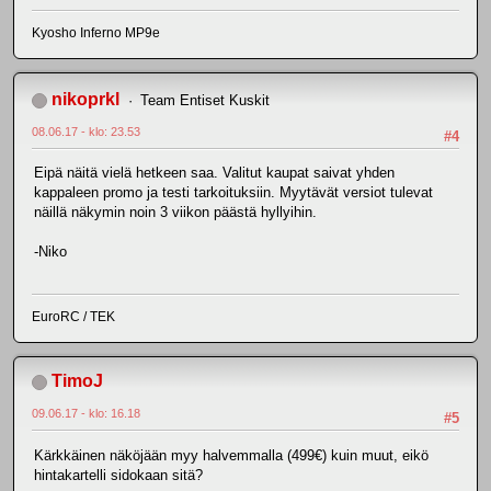
Kyosho Inferno MP9e
nikoprkl
Team Entiset Kuskit
08.06.17 - klo: 23.53
#4
Eipä näitä vielä hetkeen saa. Valitut kaupat saivat yhden
kappaleen promo ja testi tarkoituksiin. Myytävät versiot tulevat
näillä näkymin noin 3 viikon päästä hyllyihin.
-Niko
EuroRC / TEK
TimoJ
09.06.17 - klo: 16.18
#5
Kärkkäinen näköjään myy halvemmalla (499€) kuin muut, eikö
hintakartelli sidokaan sitä?