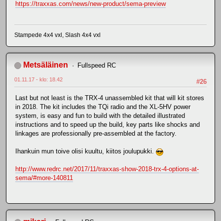
https://traxxas.com/news/new-product/sema-preview
Stampede 4x4 vxl, Slash 4x4 vxl
Metsäläinen
Fullspeed RC
01.11.17 - klo: 18.42
#26
Last but not least is the TRX-4 unassembled kit that will kit stores
in 2018. The kit includes the TQi radio and the XL-5HV power
system, is easy and fun to build with the detailed illustrated
instructions and to speed up the build, key parts like shocks and
linkages are professionally pre-assembled at the factory.
Ihankuin mun toive olisi kuultu, kiitos joulupukki.
http://www.redrc.net/2017/11/traxxas-show-2018-trx-4-options-at-
sema/#more-140811