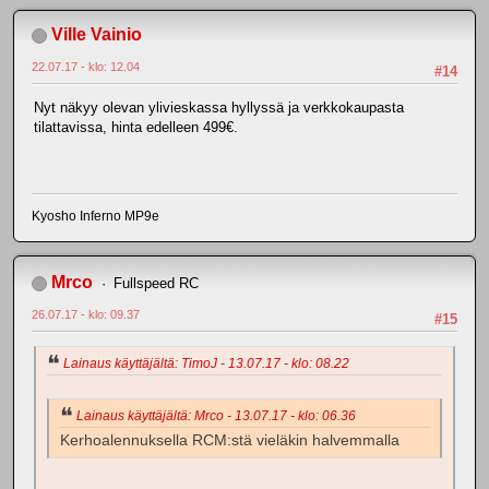
Ville Vainio
22.07.17 - klo: 12.04
#14
Nyt näkyy olevan ylivieskassa hyllyssä ja verkkokaupasta
tilattavissa, hinta edelleen 499€.
Kyosho Inferno MP9e
Mrco
Fullspeed RC
26.07.17 - klo: 09.37
#15
Lainaus käyttäjältä: TimoJ - 13.07.17 - klo: 08.22
Lainaus käyttäjältä: Mrco - 13.07.17 - klo: 06.36
Kerhoalennuksella RCM:stä vieläkin halvemmalla