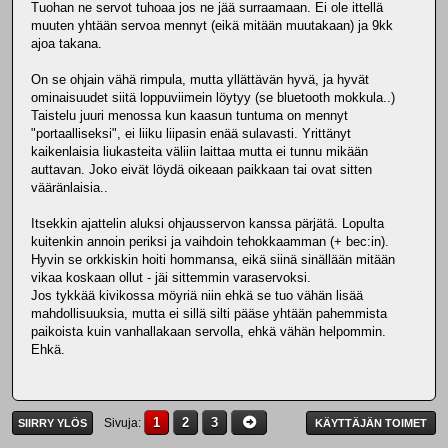
Tuohan ne servot tuhoaa jos ne jää surraamaan. Ei ole ittellä
muuten yhtään servoa mennyt (eikä mitään muutakaan) ja 9kk
ajoa takana.
On se ohjain vähä rimpula, mutta yllättävän hyvä, ja hyvät
ominaisuudet siitä loppuviimein löytyy (se bluetooth mokkula..)
Taistelu juuri menossa kun kaasun tuntuma on mennyt
"portaalliseksi", ei liiku liipasin enää sulavasti. Yrittänyt
kaikenlaisia liukasteita väliin laittaa mutta ei tunnu mikään
auttavan. Joko eivät löydä oikeaan paikkaan tai ovat sitten
vääränlaisia..
Itsekkin ajattelin aluksi ohjausservon kanssa pärjätä. Lopulta
kuitenkin annoin periksi ja vaihdoin tehokkaamman (+ bec:in).
Hyvin se orkkiskin hoiti hommansa, eikä siinä sinällään mitään
vikaa koskaan ollut - jäi sittemmin varaservoksi.
Jos tykkää kivikossa möyriä niin ehkä se tuo vähän lisää
mahdollisuuksia, mutta ei sillä silti pääse yhtään pahemmista
paikoista kuin vanhallakaan servolla, ehkä vähän helpommin.
Ehkä.
1
2
3
Sivuja
SIIRRY YLÖS
KÄYTTÄJÄN TOIMET