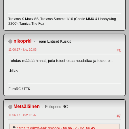
Traxxas X-Maxx 8S, Traxxas Summit 1/10 (Castle MMX & Hobbywing
2200), Tamiya The Fox
nikoprkl
Team Entiset Kuskit
11.06.17 - klo: 10.03
#6
Tehdas määrää hinnat, joita toiset osaa noudattaa ja toiset ei..
-Niko
EuroRC / TEK
Metsäläinen
Fullspeed RC
11.06.17 - klo: 15.37
#7
Lainaus käyttäjältä: nikoprkl - 08.06.17 - klo: 08.45