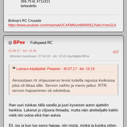
366.75 kt, 471x321
tarkasteltu
Bishop's RC Crusade
https://www.youtube.com/channel/UCAFMNUm8R6RELPaKuYmnG1A
BPee
Fullspeed RC
15.08.17 - klo: 14.46
#17
Viimeisin muokkaus
: 07.04.18 - klo: 13.41 käyttäjältä BPee
Lainaus käyttäjältä: Pisepise - 30.07.17 - klo: 16.19
Ainoastaan rtr ohjausservo levisi todella rajussa kivikossa
joka oli liikaa sille. Servon vaihto ja meno jatkui. RTR-
servon hajoaminen oli odotettua.
Ihan uusi tulokas tällä saralla ja juuri kyseisen auton ajattelin
hankkia. Lukenut jo ziljoona threadia, mutta näin aloittelijalle kaikki
vielä niin outoa eikä ihan aukea.
Eli, jos ja kun tuo servo hajoaa, niin mistä, minkä ja kuinka sitten,