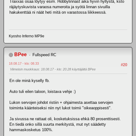
Traxxas osaa löytyy esim. Hobbylinnast aika hyvin hyllystä, ksto
räjäytyskuvista varaosa numeroita ja syötä linnan sivuilla
hakukenttää ni näät heti mitä on varastossa liikkeessä.
Kyosho Inferno MP9e
BPee
Fullspeed RC
18.08.17 - klo: 08.33
#20
Viimeisin muokkaus
: 18.08.17 - klo: 20.28 käyttäjältä BPee
En ole minä kyselly fb.
Auto tuli eilen taloon, loistava vehje :)
Lukon servojen johdot ristiin + ohjaimesta asettaa servojen
toiminta käänteiseksi niin nyt lukot toimii "oikeaoppisesti".
Ja sivussa ne rattaat oli, kosketuksissa ehkä 80 prosenttisesti.
En tiedä onko sillä suurta merkitystä, mut nyt säädetty
hammaskosketus 100%.