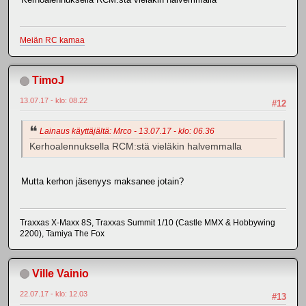
Meiän RC kamaa
TimoJ
13.07.17 - klo: 08.22
#12
Lainaus käyttäjältä: Mrco - 13.07.17 - klo: 06.36
Kerhoalennuksella RCM:stä vieläkin halvemmalla
Mutta kerhon jäsenyys maksanee jotain?
Traxxas X-Maxx 8S, Traxxas Summit 1/10 (Castle MMX & Hobbywing
2200), Tamiya The Fox
Ville Vainio
22.07.17 - klo: 12.03
#13