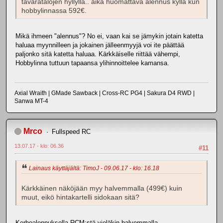
tavaratalojen hyllyllä.. aika huomattava alennus kyllä kun
hobbylinnassa 592€.
Mikä ihmeen "alennus"? No ei, vaan kai se jämykin jotain katetta
haluaa myynnilleen ja jokainen jälleenmyyjä voi ite päättää
paljonko sitä katetta haluaa. Kärkkäiselle riittää vähempi,
Hobbylinna tuttuun tapaansa ylihinnoittelee kamansa.
Axial Wraith | GMade Sawback | Cross-RC PG4 | Sakura D4 RWD |
Sanwa MT-4
Mrco
Fullspeed RC
13.07.17 - klo: 06.36
#11
Lainaus käyttäjältä: TimoJ - 09.06.17 - klo: 16.18
Kärkkäinen näköjään myy halvemmalla (499€) kuin
muut, eikö hintakartelli sidokaan sitä?
Kerhoalennuksella RCM:stä vieläkin halvemmalla