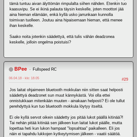
tämä tuntuu aivan älyttömän rimpulalta siihen nähden. Etenkin tuo
kaasuvipu. Se ei ikinä palauta täysin keskelle, joten moottori jää
aina hieman elämään, enkä kyllä usko jarrunkaan kunnolla
toimivan tuolleen. Joutuu aina hipaisemaan hieman, että menee
ihan keskelle.
Saako noita jotenkin säädettyä, että tulis vähän deadzonea
keskelle, jolloin ongelma poistuisi?
BPee
Fullspeed RC
06.04.18 - klo: 18.05
#29
Jos laitat ohjaimeen bluetooth mokkulan niin sitten saat helposti
säädettyä deadzonet sun muut kännykästä. Voi olla ettei
onnistukkaan mitenkään muuten - ainakaan helposti? Ei ole tullut
perehdyttyä kun tuo bluetooth mokkula löytyy itseltä.
Ei ole kyllä servot oikein säädetty jos pitää lukot päällä kitinää?!
Tai nehän pitää kitinää sen jälkeen kun laitat lukot päälle, mutta
lopettaa heti kun lukon hampaat "lopsahtaa" paikalleen. Eli jos
näin ei tapahdu lukkojen kytkeytymisen jälkeen - vaatii säätöä.