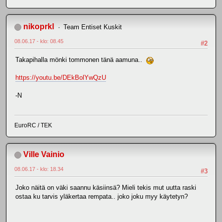
nikoprkl
Team Entiset Kuskit
08.06.17 - klo: 08.45
#2
Takapihalla mönki tommonen tänä aamuna..
https://youtu.be/DEkBolYwQzU
-N
EuroRC / TEK
Ville Vainio
08.06.17 - klo: 18.34
#3
Joko näitä on väki saannu käsiinsä? Mieli tekis mut uutta raski
ostaa ku tarvis yläkertaa rempata.. joko joku myy käytetyn?