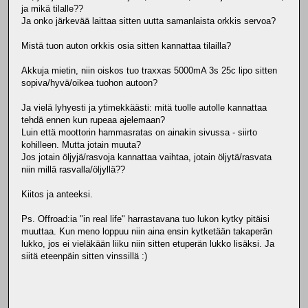
ja mikä tilalle??
Ja onko järkevää laittaa sitten uutta samanlaista orkkis servoa?
Mistä tuon auton orkkis osia sitten kannattaa tilailla?
Akkuja mietin, niin oiskos tuo traxxas 5000mA 3s 25c lipo sitten
sopiva/hyvä/oikea tuohon autoon?
Ja vielä lyhyesti ja ytimekkäästi: mitä tuolle autolle kannattaa
tehdä ennen kun rupeaa ajelemaan?
Luin että moottorin hammasratas on ainakin sivussa - siirto
kohilleen. Mutta jotain muuta?
Jos jotain öljyjä/rasvoja kannattaa vaihtaa, jotain öljytä/rasvata
niin millä rasvalla/öljyllä??
Kiitos ja anteeksi.
Ps. Offroad:ia "in real life" harrastavana tuo lukon kytky pitäisi
muuttaa. Kun meno loppuu niin aina ensin kytketään takaperän
lukko, jos ei vieläkään liiku niin sitten etuperän lukko lisäksi. Ja
siitä eteenpäin sitten vinssillä :)