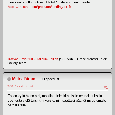
Traxxasilta tullut uutuus, TRX-4 Scale and Trail Crawler
https://traxxas.com/products/landing/trx-4/
Traxxas Revo 2008 Platinum Edition
ja SHARK-18 Race Monster Truck
Factory Team.
Metsäläinen
Fullspeed RC
22.05.17 - klo: 21.26
#1
Toi on kyllä hieno peli, monilla mielenkiintoisilla ominaisuuksilla.
Jos tosta vielä tulisi kitti versio, niin saattaisi päätyä myös omalle
ostoslistalle.