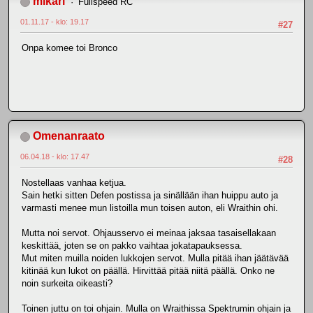
mikari
Fullspeed RC
01.11.17 - klo: 19.17
#27
Onpa komee toi Bronco
Omenanraato
06.04.18 - klo: 17.47
#28
Nostellaas vanhaa ketjua.
Sain hetki sitten Defen postissa ja sinällään ihan huippu auto ja
varmasti menee mun listoilla mun toisen auton, eli Wraithin ohi.
Mutta noi servot. Ohjausservo ei meinaa jaksaa tasaisellakaan
keskittää, joten se on pakko vaihtaa jokatapauksessa.
Mut miten muilla noiden lukkojen servot. Mulla pitää ihan jäätävää
kitinää kun lukot on päällä. Hirvittää pitää niitä päällä. Onko ne
noin surkeita oikeasti?
Toinen juttu on toi ohjain. Mulla on Wraithissa Spektrumin ohjain ja