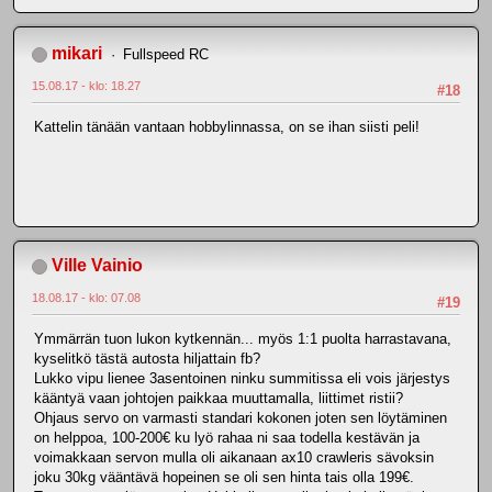
mikari
Fullspeed RC
15.08.17 - klo: 18.27
#18
Kattelin tänään vantaan hobbylinnassa, on se ihan siisti peli!
Ville Vainio
18.08.17 - klo: 07.08
#19
Ymmärrän tuon lukon kytkennän... myös 1:1 puolta harrastavana,
kyselitkö tästä autosta hiljattain fb?
Lukko vipu lienee 3asentoinen ninku summitissa eli vois järjestys
kääntyä vaan johtojen paikkaa muuttamalla, liittimet ristii?
Ohjaus servo on varmasti standari kokonen joten sen löytäminen
on helppoa, 100-200€ ku lyö rahaa ni saa todella kestävän ja
voimakkaan servon mulla oli aikanaan ax10 crawleris sävoksin
joku 30kg vääntävä hopeinen se oli sen hinta tais olla 199€.