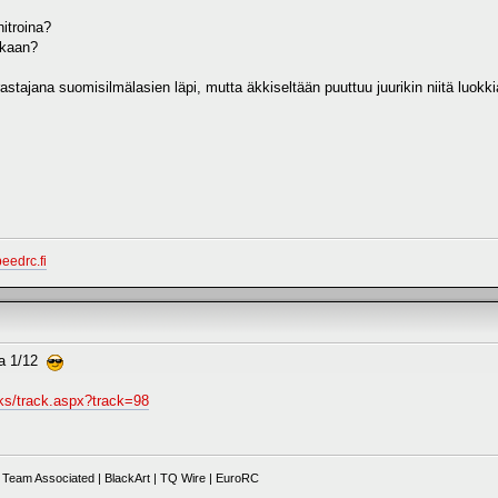
nitroina?
nkaan?
rastajana suomisilmälasien läpi, mutta äkkiseltään puuttuu juurikin niitä luokk
peedrc.fi
ta 1/12
cks/track.aspx?track=98
Team Associated | BlackArt | TQ Wire | EuroRC