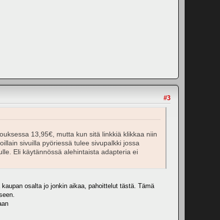
#3
arjouksessa 13,95€, mutta kun sitä linkkiä klikkaa niin
lain sivuilla pyöriessä tulee sivupalkki jossa
lle. Eli käytännössä alehintaista adapteria ei
kaupan osalta jo jonkin aikaa, pahoittelut tästä. Tämä
kseen.
taan