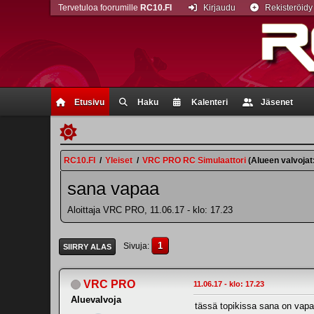
Tervetuloa foorumille
RC10.FI
Kirjaudu
Rekisteröidy
Etusivu
Haku
Kalenteri
Jäsenet
RC10.FI
/
Yleiset
/
VRC PRO RC Simulaattori
(Alueen valvojat
sana vapaa
Aloittaja VRC PRO, 11.06.17 - klo: 17.23
1
Sivuja
SIIRRY ALAS
VRC PRO
11.06.17 - klo: 17.23
Aluevalvoja
tässä topikissa sana on vapaa