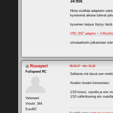
34:95€
Hinta sisältää adapterin sekä
kyseisenä aikana tulevat päiv
kyseinen tarjous löytyy tästä 
VRC-3NT adaptor + 3-Mont
simulaattoriin julkaistaan tul
Ruusperi
30.10.17 - klo: 21.22
Fullspeed RC
Sellaista mä tässä oon miettin
Ainakin itseäni kiinnostaisi:
1/10 krossi, savella ja eos ma
1/10 sähkötouring ets matoll
Veteraani
Viestit: 344
EuroRC