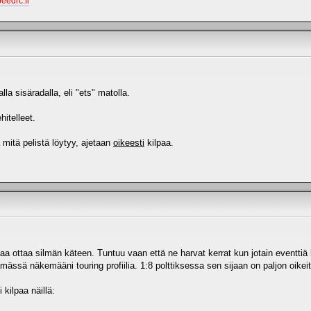
peedrc.fi
lla sisäradalla, eli "ets" matolla.
itelleet.
 mitä pelistä löytyy, ajetaan
oikeesti
kilpaa.
aa ottaa silmän käteen. Tuntuu vaan että ne harvat kerrat kun jotain eventtiä 
ässä näkemääni touring profiilia. 1:8 polttiksessa sen sijaan on paljon oikeita
 kilpaa näillä: