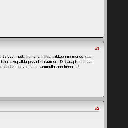
#1
ssa 13,95€, mutta kun sitä linkkiä klikkaa niin menee vaan
ä tulee sivupalkki jossa listataan se USB-adapteri hintaan
ei nähdäkseni voi tilata, kummallakaan hinnalla?
#2