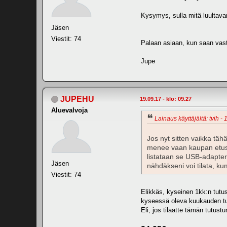
Kysymys, sulla mitä luultav
Jäsen
Viestit: 74
Palaan asiaan, kun saan vas
Jupe
JUPEHU
19.09.17 - klo: 09.27
Aluevalvoja
Lainaus käyttäjältä: tvih - 
Jos nyt sitten vaikka tähä
menee vaan kaupan etusivu
listataan se USB-adapteri
Jäsen
nähdäkseni voi tilata, k
Viestit: 74
Elikkäs, kyseinen 1kk:n tutus
kyseessä oleva kuukauden tut
Eli, jos tilaatte tämän tutust