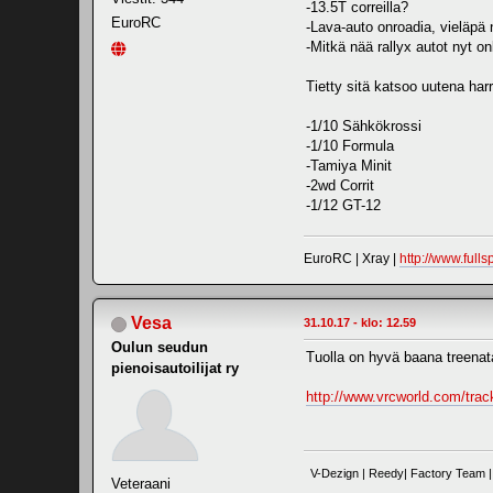
-13.5T correilla?
EuroRC
-Lava-auto onroadia, vieläpä 
-Mitkä nää rallyx autot nyt o
Tietty sitä katsoo uutena har
-1/10 Sähkökrossi
-1/10 Formula
-Tamiya Minit
-2wd Corrit
-1/12 GT-12
EuroRC | Xray |
http://www.fulls
Vesa
31.10.17 - klo: 12.59
Oulun seudun
Tuolla on hyvä baana treena
pienoisautoilijat ry
http://www.vrcworld.com/tra
V-Dezign | Reedy| Factory Team | 
Veteraani