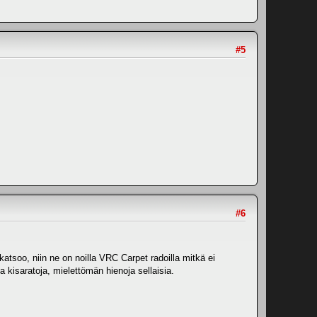
#5
#6
katsoo, niin ne on noilla VRC Carpet radoilla mitkä ei
 kisaratoja, mielettömän hienoja sellaisia.