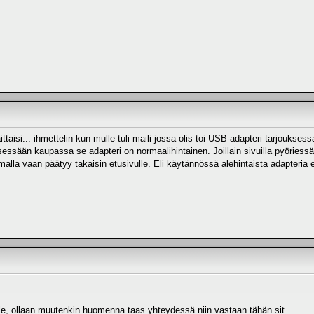
ittaisi... ihmettelin kun mulle tuli maili jossa olis toi USB-adapteri tarjoukse
itsessään kaupassa se adapteri on normaalihintainen. Joillain sivuilla pyöriess
malla vaan päätyy takaisin etusivulle. Eli käytännössä alehintaista adapteria 
lle, ollaan muutenkin huomenna taas yhteydessä niin vastaan tähän sit.