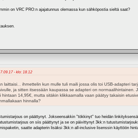
ammin on VRC PRO:n ajajatunnus olemassa kun sähköpostia sieltä saat?
tauksen.
17.09.17 - klo: 18.12
n laittaisi... ihmettelin kun mulle tuli maili jossa olis toi USB-adapteri t
lle, ja sitten itsessään kaupassa se adapteri on normaalihintainen. Joil
 hintaan 14,95€, mutta sitäkin klikkaamalla vaan päätyy takaisin etusivu
ummallakaan hinnalla?
tumistarjous on päättynyt. Jokseensakkin "tökkinyt" tuo heidän linkityksensä 
ustumistarjous on siis päättynyt ja se on päivittynyt 3kk:n tutustumistarjou
umispaketin, saatte adapterin lisäksi 3kk:n all-inclusive lisenssin käyttöön hin