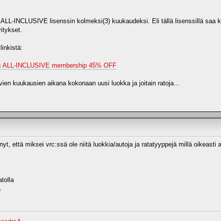
 ALL-INCLUSIVE lisenssin kolmeksi(3) kuukaudeksi. Eli tällä lisenssillä saa k
itykset.
linkistä:
hs ALL-INCLUSIVE membership 45% OFF
evien kuukausien aikana kokonaan uusi luokka ja joitain ratoja...
yt, että miksei vrc:ssä ole niitä luokkia/autoja ja ratatyyppejä millä oikeasti 
tolla
a