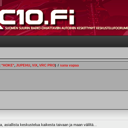
:
*HOKE*
,
JUPEHU
,
ViX
,
VRC PRO
)
/
sana vapaa
, asiallista keskustelua kaikesta taivaan ja maan väliltä...