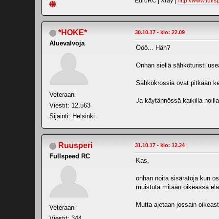
EuroRC | Xray |
http://www.fulls
*HOKE*
30.10.17 - klo: 22.09
Aluevalvoja
Ööö... Häh?
Onhan siellä sähköturisti usea
Sähkökrossia ovat pitkään keh
Veteraani
Ja käytännössä kaikilla noilla
Viestit: 12,563
Sijainti: Helsinki
Ruusperi
31.10.17 - klo: 12.24
Fullspeed RC
Kas,
onhan noita sisäratoja kun os
muistuta mitään oikeassa eläm
Mutta ajetaan jossain oikeasti
Veteraani
Viestit: 344