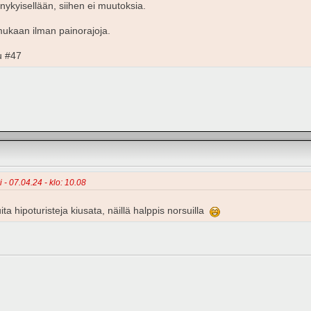
nykyisellään, siihen ei muutoksia.
mukaan ilman painorajoja.
u #47
i - 07.04.24 - klo: 10.08
a hipoturisteja kiusata, näillä halppis norsuilla