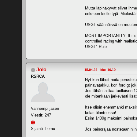
Mutta läpinäkyvät siivet ihm
erikseen kiellettyjä. Mielestä
USGT-säännöissä on muuten t
MOST IMPORTANTLY: If it's no
controlled racing with realistic
USGT" Rule.
Jolo
15.04.24 - klo: 16.10
RSRCA
Nyt kun lähdit noita peruste
painava)akku, kori ford gt jo
Jos tähän laittaa tuollaisen 
ole mitenkään järkevästi lisät
Itse olisin enemmänki maksimi
Vanhempi jäsen
kolari tilanteessa!
Viestit: 247
Esim 1400g maksimi painoksi 
Sijainti: Lemu
Jos painorajaa nostetaan niin