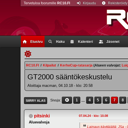
Tervetuloa foorumille
RC10.FI
Kirjaudu
Rekisteröidy
Etusivu
Haku
Kalenteri
Jäsenet
RC10.FI
/
Kilpailut
/
KerhoCup-ratasarja
(Alueen valvojat:
Lui
GT2000 sääntökeskustelu
Aloittaja macman, 04.10.18 - klo: 20.58
1
...
4
5
6
7
8
Sivuja
SIIRRY ALAS
pitsinki
07.04.24 - klo: 10.08
Aluevalvoja
Lainaus käyttäjältä: JSa - 