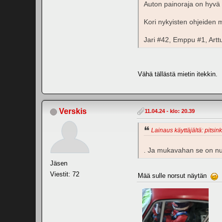
Auton painoraja on hyvä 
Kori nykyisten ohjeiden 
Jari #42, Emppu #1, Artt
Vähä tällästä mietin itekkin.
Verskis
11.04.24 - klo: 20.39
Lainaus käyttäjältä: pitsink
. Ja mukavahan se on nuit
Jäsen
Viestit: 72
Mää sulle norsut näytän