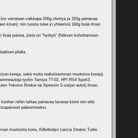
n. Jos verrataan vaikkapa 200g shortya ja 320g painavaa
n kisan), niin tuosta tulee jo yhteensä 160g lisää ilman
i lisää painoa, josta on "hyötyä" (fiiliksen kohottamisen
aalisen pilalla.
amiyan koreja, sekä muita realistisemman muotoisia koreja).
viammeautoja tyyliin Tamiya TT-02, HPI RS4 Sport3,
uten Yokomo Rookie tai Xpressin S-sarjan autot) ilman,
 kunhan niihin laittaa painavaa tavaraa kiinni niin että
us kisapainoon pääsemiseksi.
semman muotoista koria, Killerbodyn Lancia Stratos Turbo