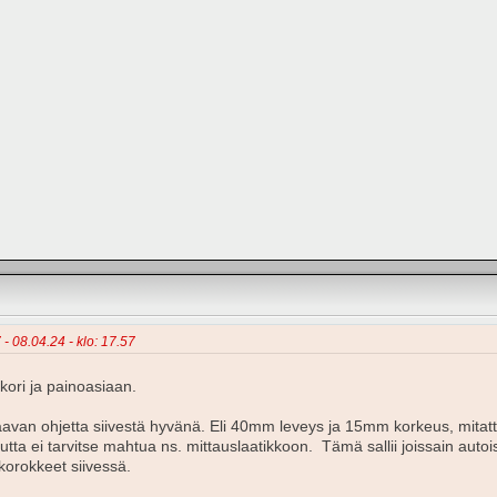
 - 08.04.24 - klo: 17.57
 kori ja painoasiaan.
aavan ohjetta siivestä hyvänä. Eli 40mm leveys ja 15mm korkeus, mitatt
utta ei tarvitse mahtua ns. mittauslaatikkoon. Tämä sallii joissain aut
 korokkeet siivessä.