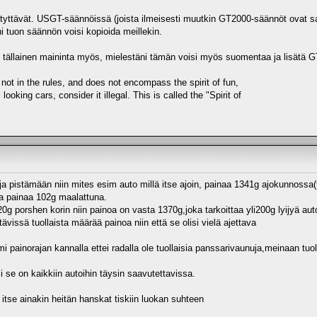
etyttävät. USGT-säännöissä (joista ilmeisesti muutkin GT2000-säännöt ovat sa
ni tuon säännön voisi kopioida meillekin.
ällainen maininta myös, mielestäni tämän voisi myös suomentaa ja lisätä 
t in the rules, and does not encompass the spirit of fun,
 looking cars, consider it illegal. This is called the "Spirit of
luja pistämään niin mites esim auto millä itse ajoin, painaa 1341g ajokunnoss
ka painaa 102g maalattuna.
120g porshen korin niin painoa on vasta 1370g,joka tarkoittaa yli200g lyijyä 
tävissä tuollaista määrää painoa niin että se olisi vielä ajettava
 painorajan kannalla ettei radalla ole tuollaisia panssarivaunuja,meinaan tuol
se on kaikkiin autoihin täysin saavutettavissa.
 itse ainakin heitän hanskat tiskiin luokan suhteen