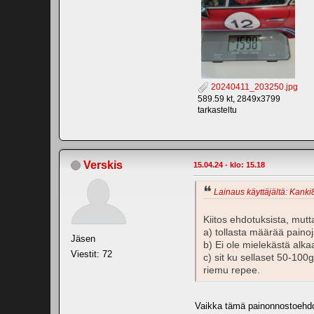
20240411_203250.jpg
589.59 kt, 2849x3799
tarkasteltu
Verskis
15.04.24 - klo: 15.18
Lainaus käyttäjältä: Kanki8
Kiitos ehdotuksista, mutt
a) tollasta määrää painoj
Jäsen
b) Ei ole mielekästä alk
Viestit: 72
c) sit ku sellaset 50-100
riemu repee.
Vaikka tämä painonnostoehdotu