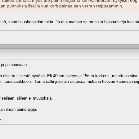
inä ratkee samalla myös tuo paino ongelma kun vaihdetaan nykyiset 60g 
ikaan punnuksia lisäillä kun korit painaa sen verran reippaammin.
lmissä, vaan hauskanpidon takia. Ja mukavahan se on nuita hipoturisteja kiusata
i ja painoasiaan.
n ohjetta siivestä hyvänä. Eli 40mm leveys ja 15mm korkeus, mitattuna siiven
mittauslaatikkoon. Tämä sallii joissain autoissa mukana tulevan kaarevan sii
sellään, siihen ei muutoksia.
an ilman painorajoja.
7