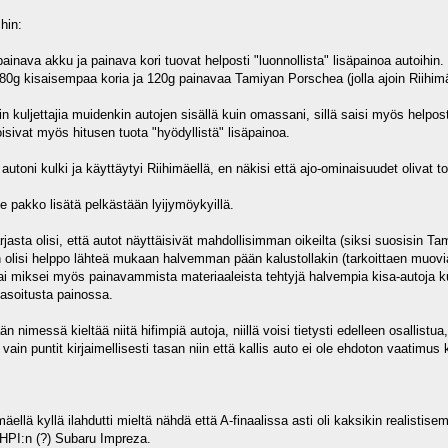
ihin:
ainava akku ja painava kori tuovat helposti "luonnollista" lisäpainoa autoihi
0g kisaisempaa koria ja 120g painavaa Tamiyan Porschea (jolla ajoin Riihimäe
in kuljettajia muidenkin autojen sisällä kuin omassani, sillä saisi myös helpost
sivat myös hitusen tuota "hyödyllistä" lisäpainoa.
utoni kulki ja käyttäytyi Riihimäellä, en näkisi että ajo-ominaisuudet olivat tot
le pakko lisätä pelkästään lyijymöykyillä.
asta olisi, että autot näyttäisivät mahdollisimman oikeilta (siksi suosisin T
n olisi helppo lähteä mukaan halvemman pään kalustollakin (tarkoittaen muo
i miksei myös painavammista materiaaleista tehtyjä halvempia kisa-autoja k
 tasoitusta painossa.
 nimessä kieltää niitä hifimpiä autoja, niillä voisi tietysti edelleen osallistua,
in vain puntit kirjaimellisesti tasan niin että kallis auto ei ole ehdoton vaatim
äellä kyllä ilahdutti mieltä nähdä että A-finaalissa asti oli kaksikin realisti
HPI:n (?) Subaru Impreza.