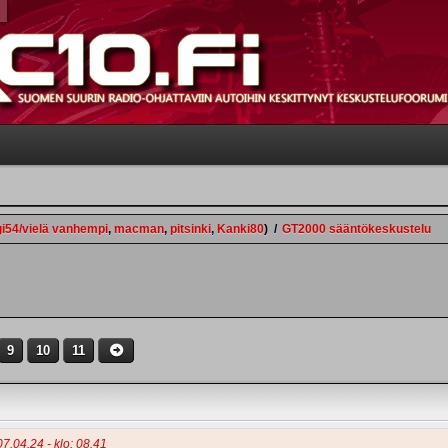
gi54/vielä vanhempi
,
macman
,
pitsinki
,
Kanki80
)
/
GT2000 sääntökeskustelu
9
10
11
07.04.24 - klo: 08.41