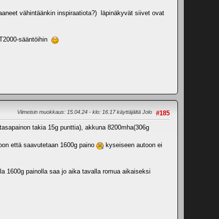
aneet vähintäänkin inspiraatiota?) läpinäkyvät siivet ovat
GT2000-sääntöihin
Viimeisin muokkaus
: 15.04.24 - klo: 16.17 käyttäjältä Jolo
#185
a(tasapainon takia 15g punttia), akkuna 8200mha(306g
autoon että saavutetaan 1600g paino
kyseiseen autoon ei
la 1600g painolla saa jo aika tavalla romua aikaiseksi