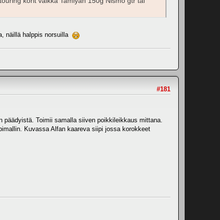
touring korit vaikka Tamiyan 150g Nismo gtr tai
, näillä halppis norsuilla
#181
 päädyistä. Toimii samalla siiven poikkileikkaus mittana.
pimallin. Kuvassa Alfan kaareva siipi jossa korokkeet