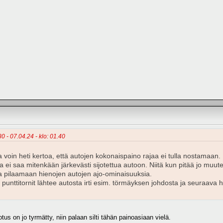
0 - 07.04.24 - klo: 01.40
a voin heti kertoa, että autojen kokonaispaino rajaa ei tulla nostamaan.
a ei saa mitenkään järkevästi sijotettua autoon. Niitä kun pitää jo muu
aa pilaamaan hienojen autojen ajo-ominaisuuksia.
g punttitornit lähtee autosta irti esim. törmäyksen johdosta ja seuraava 
s on jo tyrmätty, niin palaan silti tähän painoasiaan vielä.