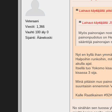
Lainaus käyttäjältä: pitsi
Veteraani
Lainaus käyttäjältä: J
Viestit: 1,366
Vauhti 100 äly 0
Myös painorajan nost
painonpudotus on Her
Sijainti: Äänekoski
sääntöjä painorajan s
Nyt en kyllä ihan ymmär
Halpoihin runkoihin, m
akulla ajat.
Itsellä tuo Yokomo kisa
kisassa 3 sija.
Minä pitäisin nuo painot
suuntaisin ennemmin VTR
Kalle Raatikainen #92#
No sinähän sen tuossa yl