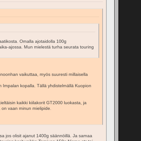
atikosta. Omalla ajotaidolla 100g
aika-ajossa. Mun mielestä turha seurata touring
noonhan vaikuttaa, myös suuresti millaisella
en Impalan kopalla. Tällä yhdistelmällä Kuopion
eltäisin kaikki kiilakorit GT2000 luokasta, ja
on vaan minun mielipide.
sa jos olisit ajanut 1400g säännöillä. Ja samaa