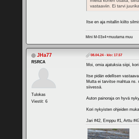
mieltä korien osalta, si
vastaaviin. Ei tarvi juur
Itse en aja mitallin kiilto si
Mini M-03x4+muutama muu
JHa77
08.04.24 - klo: 17.57
RSRCA
Moi, omia ajatuksia siipi, kor
Itse pidän edellisen vastaava
Mutta ei tarvitse mahtua ns. 
siivessä.
Tulokas
Auton painoraja on hyvä nykyi
Viestit: 6
Kori nykyisten ohjeiden muka
Jari #42, Emppu #1, Arttu #4