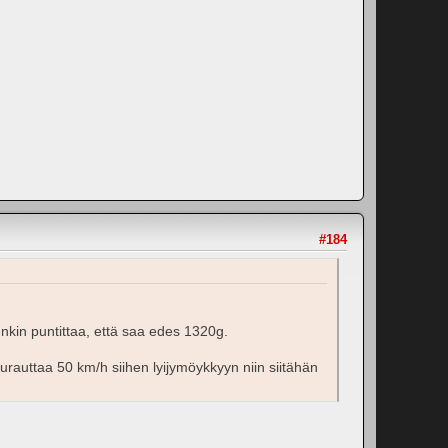
#184
tenkin puntittaa, että saa edes 1320g.
hurauttaa 50 km/h siihen lyijymöykkyyn niin siitähän