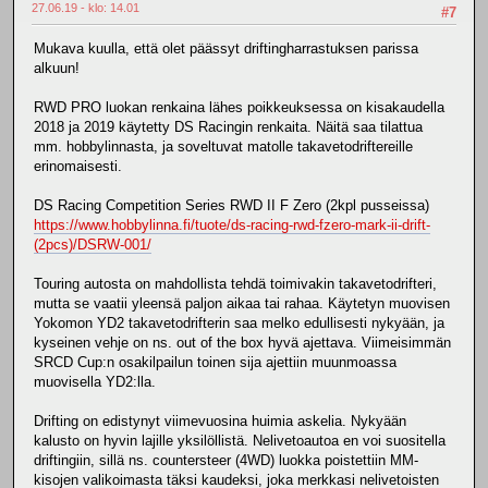
27.06.19 - klo: 14.01
#7
Mukava kuulla, että olet päässyt driftingharrastuksen parissa
alkuun!
RWD PRO luokan renkaina lähes poikkeuksessa on kisakaudella
2018 ja 2019 käytetty DS Racingin renkaita. Näitä saa tilattua
mm. hobbylinnasta, ja soveltuvat matolle takavetodriftereille
erinomaisesti.
DS Racing Competition Series RWD II F Zero (2kpl pusseissa)
https://www.hobbylinna.fi/tuote/ds-racing-rwd-fzero-mark-ii-drift-
(2pcs)/DSRW-001/
Touring autosta on mahdollista tehdä toimivakin takavetodrifteri,
mutta se vaatii yleensä paljon aikaa tai rahaa. Käytetyn muovisen
Yokomon YD2 takavetodrifterin saa melko edullisesti nykyään, ja
kyseinen vehje on ns. out of the box hyvä ajettava. Viimeisimmän
SRCD Cup:n osakilpailun toinen sija ajettiin muunmoassa
muovisella YD2:lla.
Drifting on edistynyt viimevuosina huimia askelia. Nykyään
kalusto on hyvin lajille yksilöllistä. Nelivetoautoa en voi suositella
driftingiin, sillä ns. countersteer (4WD) luokka poistettiin MM-
kisojen valikoimasta täksi kaudeksi, joka merkkasi nelivetoisten