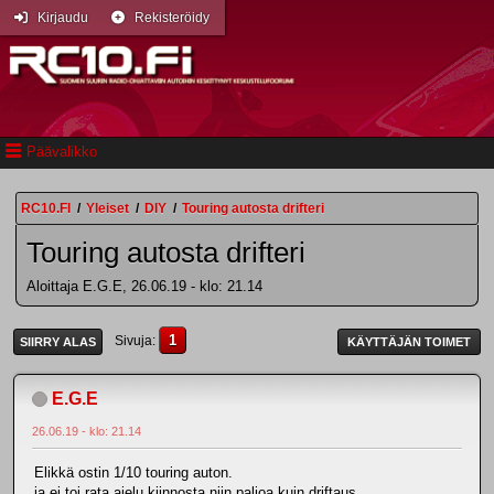
Kirjaudu
Rekisteröidy
Päävalikko
RC10.FI
/
Yleiset
/
DIY
/
Touring autosta drifteri
Touring autosta drifteri
Aloittaja E.G.E, 26.06.19 - klo: 21.14
1
Sivuja
SIIRRY ALAS
KÄYTTÄJÄN TOIMET
E.G.E
26.06.19 - klo: 21.14
Elikkä ostin 1/10 touring auton.
ja ei toi rata ajelu kiinnosta niin paljoa kuin driftaus.