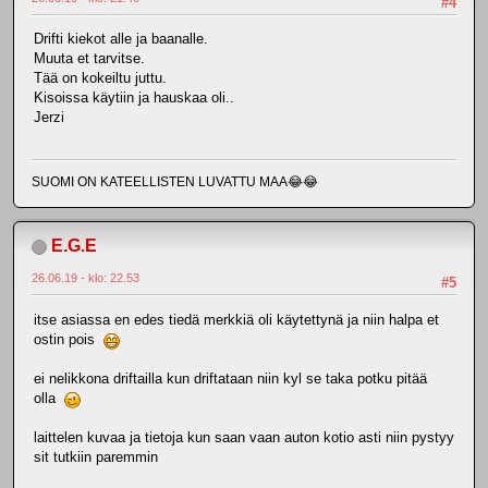
#4
Drifti kiekot alle ja baanalle.
Muuta et tarvitse.
Tää on kokeiltu juttu.
Kisoissa käytiin ja hauskaa oli..
Jerzi
SUOMI ON KATEELLISTEN LUVATTU MAA😂😂
E.G.E
26.06.19 - klo: 22.53
#5
itse asiassa en edes tiedä merkkiä oli käytettynä ja niin halpa et
ostin pois
ei nelikkona driftailla kun driftataan niin kyl se taka potku pitää
olla
laittelen kuvaa ja tietoja kun saan vaan auton kotio asti niin pystyy
sit tutkiin paremmin