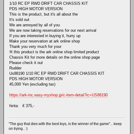
1/10 RC EP RWD DRIFT CAR CHASSIS KIT
PDS HIGH MOTOR VERSION
This is the product, but it's all about the
It's sold out
We are annoyed by all of you
We are now taking reservations for our next arrival
If you are interested in buying it, hurry up
Make your reservation at ark online shop
Thank you very much for your
※ this product is the ark online shop limited product
Chassis Kit for more details on the online shop page
Please check it out
Rudder
Us88190 1/10 RC EP RWD DRIFT CAR CHASSIS KIT
PDS HIGH MOTOR VERSION
45,000 Yen (excluding tax)
https://ark-inc.easy-myshop.jp/c-item-detail?ic=US88190
hinta: € 375,-
"The guy that dies with the best toys, is the winner of the game"... keep
on trying.. :)