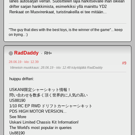
lähes autosarjan verran. Suosittelen lajia harkitsevalle ihan oikean
drifter sarjan hankkimista, esimerkiksi yllä mainittu YD2
Renkaat on Muovirenkaat, turistinakeilla ei tee mitään...
"The guy that dies with the best toys, is the winner of the game"... keep
on trying.. :)
RadDaddy
RH+
28.06.19 - klo: 12.39
#9
Viimeisin muokkaus
: 28.06.19 - klo: 12.48 käyttäjältä RadDaddy
huippu drifteri:
USKANI限定シャーシキット情報！
問い合わせを数多く頂く世界的に人気の高い
US88190
1/10 RC EP RWD ドリフトカーシャーシキット
PDS HIGH MOTOR VERSION...
See More
Uskani Limited Chassis Kit Information!
The World's most popular in queries
Us88190