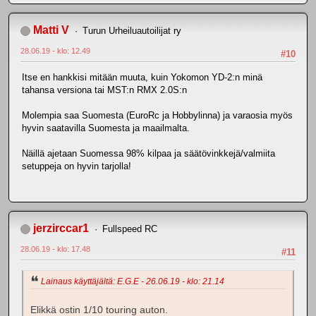
Matti V
Turun Urheiluautoilijat ry
28.06.19 - klo: 12.49
#10
Itse en hankkisi mitään muuta, kuin Yokomon YD-2:n minä
tahansa versiona tai MST:n RMX 2.0S:n
Molempia saa Suomesta (EuroRc ja Hobbylinna) ja varaosia myös
hyvin saatavilla Suomesta ja maailmalta.
Näillä ajetaan Suomessa 98% kilpaa ja säätövinkkejä/valmiita
setuppeja on hyvin tarjolla!
jerzirccar1
Fullspeed RC
28.06.19 - klo: 17.48
#11
Lainaus käyttäjältä: E.G.E - 26.06.19 - klo: 21.14
Elikkä ostin 1/10 touring auton.