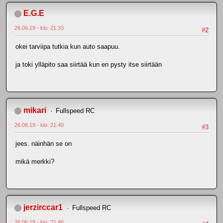
E.G.E
26.06.19 - klo: 21.33
#2
okei tarviipa tutkia kun auto saapuu.
ja toki ylläpito saa siirtää kun en pysty itse siirtään
mikari
Fullspeed RC
26.06.19 - klo: 21.40
#3
jees. näinhän se on
mikä merkki?
jerzirccar1
Fullspeed RC
26.06.19 - klo: 21.46