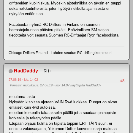
driftereiden kuoliniskua. Myöskin ajotekniikka on täysin eri tuuppi
sekä nelkkudriftereillä, joten hyötyä nelikolla ajamisesta ei
nykyään enään saa.
Facebook:n ryhmä RC-Drifters in Finland on suomen
harrastajakunnan pääsivu pitkälti. Epävirallisen SM-sarjan
tiedotteita voit seurata Suomen RC-Driftaajat Ry:n facebookista.
Chicago Drifters Finland - Lahden seudun RC-drifting kommuuni
RadDaddy
RH+
27.06.19 - klo: 14.02
#8
Viimeisin muokkaus
: 27.06.19 - klo: 14.07 käyttäjältä RadDaddy
muutama fakta:
Nykyään kisoissa ajetaan VAIN Rwd luokkaa. Rungot on aivan
erilaiset kuin 4wd autoissa,
moottori korkealla taka-akselin päällä jotta saadaan painopiste
korkealle ja takapyörien päälle.
Etupään ohjaus kulma on tapista tappiin ERITTÄIN suuri, ei
onnistu vakiosarjasta, Yokomon Drifter konversiosarja maksaa