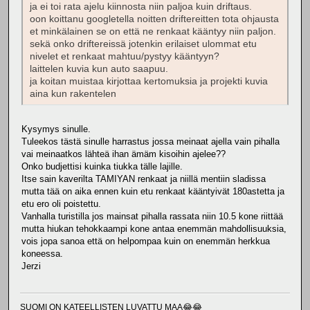
ja ei toi rata ajelu kiinnosta niin paljoa kuin driftaus.
oon koittanu googletella noitten driftereitten tota ohjausta
et minkälainen se on että ne renkaat kääntyy niin paljon.
sekä onko driftereissä jotenkin erilaiset ulommat etu
nivelet et renkaat mahtuu/pystyy kääntyyn?
laittelen kuvia kun auto saapuu.
ja koitan muistaa kirjottaa kertomuksia ja projekti kuvia
aina kun rakentelen
Kysymys sinulle.
Tuleekos tästä sinulle harrastus jossa meinaat ajella vain pihalla
vai meinaatkos lähteä ihan ämäm kisoihin ajelee??
Onko budjettisi kuinka tiukka tälle lajille.
Itse sain kaverilta TAMIYAN renkaat ja niillä mentiin sladissa
mutta tää on aika ennen kuin etu renkaat kääntyivät 180astetta ja
etu ero oli poistettu.
Vanhalla turistilla jos mainsat pihalla rassata niin 10.5 kone riittää
mutta hiukan tehokkaampi kone antaa enemmän mahdollisuuksia,
vois jopa sanoa että on helpompaa kuin on enemmän herkkua
koneessa.
Jerzi
SUOMI ON KATEELLISTEN LUVATTU MAA😂😂