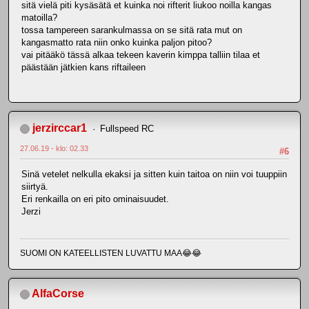
sitä vielä piti kysäsätä et kuinka noi rifterit liukoo noilla kangas
matoilla?
tossa tampereen sarankulmassa on se sitä rata mut on
kangasmatto rata niin onko kuinka paljon pitoo?
vai pitääkö tässä alkaa tekeen kaverin kimppa talliin tilaa et
päästään jätkien kans riftaileen
jerzirccar1
Fullspeed RC
27.06.19 - klo: 02.33
#6
Sinä vetelet nelkulla ekaksi ja sitten kuin taitoa on niin voi tuuppiin
siirtyä.
Eri renkailla on eri pito ominaisuudet.
Jerzi
SUOMI ON KATEELLISTEN LUVATTU MAA😂😂
AlfaCorse