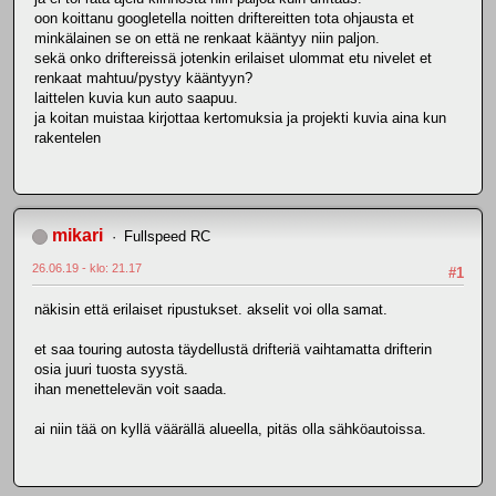
oon koittanu googletella noitten driftereitten tota ohjausta et
minkälainen se on että ne renkaat kääntyy niin paljon.
sekä onko driftereissä jotenkin erilaiset ulommat etu nivelet et
renkaat mahtuu/pystyy kääntyyn?
laittelen kuvia kun auto saapuu.
ja koitan muistaa kirjottaa kertomuksia ja projekti kuvia aina kun
rakentelen
mikari
Fullspeed RC
26.06.19 - klo: 21.17
#1
näkisin että erilaiset ripustukset. akselit voi olla samat.
et saa touring autosta täydellustä drifteriä vaihtamatta drifterin
osia juuri tuosta syystä.
ihan menettelevän voit saada.
ai niin tää on kyllä väärällä alueella, pitäs olla sähköautoissa.