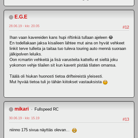
E.G.E
28.06.19 - klo: 20.05
#12
Ihan vaan kavereiden kans hupi riftinkiä tullaan ajeleen 😂
En todellakaan jaksa kisaileen lähtee mut aina on hyvät vehkeet
linkit terve tulleita ja taitaa tuo tuleva touring auto mennä suoraan
jälkipolven leluiks.
Oon rcmartin vehkeitä ja lisä varusteita kattellu et sieltä joku
yokomon vehje tilailen sit kun kaverit pistää tilaten omansa.
Täälä oli hiukan huonosti tietoa drifteireistä yleisesti.
Mut hyvää tietoa tuli jo tähän kiitokset vastauksista
mikari
Fullspeed RC
30.06.19 - klo: 15.19
#13
niinno 175 sivua näyttäs olevan...