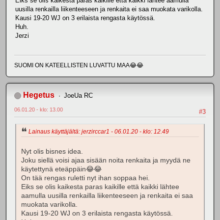
Eiks se olis kaikesta paras kaikille että kaikki lähtee aamulla
uusilla renkailla liikenteeseen ja renkaita ei saa muokata varikolla.
Kausi 19-20 WJ on 3 erilaista rengasta käytössä.
Huh.
Jerzi
SUOMI ON KATEELLISTEN LUVATTU MAA😂😂
Hegetus
JoeUa RC
06.01.20 - klo: 13.00
#3
Lainaus käyttäjältä: jerzirccar1 - 06.01.20 - klo: 12.49
Nyt olis bisnes idea.
Joku siellä voisi ajaa sisään noita renkaita ja myydä ne
käytettynä eteäppäin😂😂
On tää rengas ruletti nyt ihan soppaa hei.
Eiks se olis kaikesta paras kaikille että kaikki lähtee
aamulla uusilla renkailla liikenteeseen ja renkaita ei saa
muokata varikolla.
Kausi 19-20 WJ on 3 erilaista rengasta käytössä.