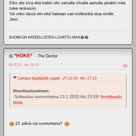
Eiks olis kiva että kaikki olis samalla viivalla aamulla ainakin mitä
tulee renkaisiin.
Vai onko tässä niin että haetaan vain kotikenttä etua omille.
Jerzi
SUOMI ON KATEELLISTEN LUVATTU MAA😂😂
*HOKE*
The Doctor
06.01.20 - klo: 16.23
#5
Lainaus käyttäjältä: jagab - 27.12.19 - klo: 17.13
Ilmoittautuminen:
-Sulkeutuu sunnuntaina 13.1.2020 klo 23.59!
Ilmoittaudu
tästä.
13. päivä vai sunnuntaina?