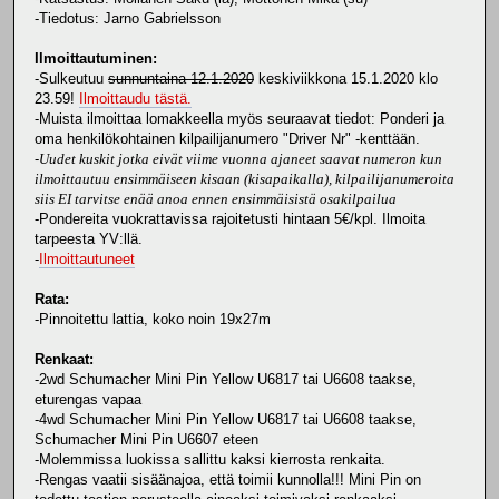
-Tiedotus: Jarno Gabrielsson
Ilmoittautuminen:
-Sulkeutuu
sunnuntaina 12.1.2020
keskiviikkona 15.1.2020 klo
23.59!
Ilmoittaudu tästä.
-Muista ilmoittaa lomakkeella myös seuraavat tiedot: Ponderi ja
oma henkilökohtainen kilpailijanumero "Driver Nr" -kenttään.
-
Uudet kuskit jotka eivät viime vuonna ajaneet saavat numeron kun
ilmoittautuu ensimmäiseen kisaan (kisapaikalla), kilpailijanumeroita
siis EI tarvitse enää anoa ennen ensimmäisistä osakilpailua
-Pondereita vuokrattavissa rajoitetusti hintaan 5€/kpl. Ilmoita
tarpeesta YV:llä.
-
Ilmoittautuneet
Rata:
-Pinnoitettu lattia, koko noin 19x27m
Renkaat:
-2wd Schumacher Mini Pin Yellow U6817 tai U6608 taakse,
eturengas vapaa
-4wd Schumacher Mini Pin Yellow U6817 tai U6608 taakse,
Schumacher Mini Pin U6607 eteen
-Molemmissa luokissa sallittu kaksi kierrosta renkaita.
-Rengas vaatii sisäänajoa, että toimii kunnolla!!! Mini Pin on