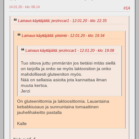
14.01.20 - klo: 06.14
#14
Lainaus käyttäjältä: jerzirccar1 - 12.01.20 - klo: 22.35
Lainaus käyttäjältä: pitsinki - 12.01.20 - klo: 19.34
Lainaus käyttäjältä: jerzirccar1 - 12.01.20 - klo: 19.08
Tuo sitova juttu ymmärrän jos tietäisi mitäs siellä
on tarjolla ja onko se myös laktoositon ja onko
mahdollisesti gluteeniton myös.
Nää on sellaisia asioita jota kannattaa ilman
muuta kertoa.
Jerzi
On gluteenittomia ja laktoosittomia. Lauantaina
kebabkiusaus ja sunnuntaina tomaattinen
jauhelihakeitto pastalla
Kalle