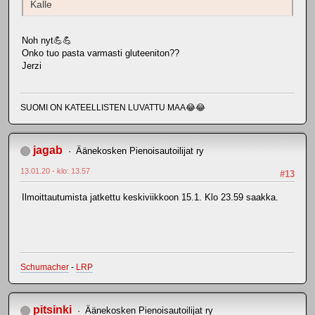
Kalle
Noh nyt💪💪
Onko tuo pasta varmasti gluteeniton??
Jerzi
SUOMI ON KATEELLISTEN LUVATTU MAA😂😂
jagab
Äänekosken Pienoisautoilijat ry
13.01.20 - klo: 13.57
#13
Ilmoittautumista jatkettu keskiviikkoon 15.1. Klo 23.59 saakka.
Schumacher
-
LRP
pitsinki
Äänekosken Pienoisautoilijat ry