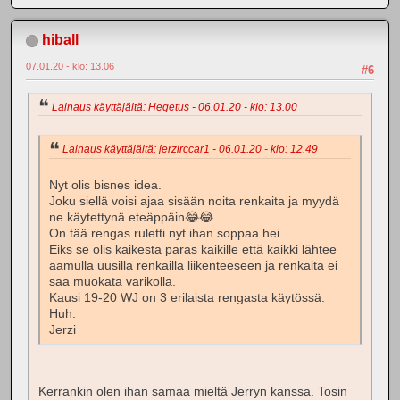
hiball
07.01.20 - klo: 13.06
#6
Lainaus käyttäjältä: Hegetus - 06.01.20 - klo: 13.00
Lainaus käyttäjältä: jerzirccar1 - 06.01.20 - klo: 12.49
Nyt olis bisnes idea.
Joku siellä voisi ajaa sisään noita renkaita ja myydä
ne käytettynä eteäppäin😂😂
On tää rengas ruletti nyt ihan soppaa hei.
Eiks se olis kaikesta paras kaikille että kaikki lähtee
aamulla uusilla renkailla liikenteeseen ja renkaita ei
saa muokata varikolla.
Kausi 19-20 WJ on 3 erilaista rengasta käytössä.
Huh.
Jerzi
Kerrankin olen ihan samaa mieltä Jerryn kanssa. Tosin