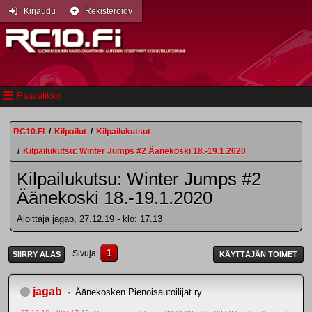
Kirjaudu
Rekisteröidy
Päävalikko
RC10.FI
/
Kilpailut
/
Kilpailukutsut
/
Kilpailukutsu: Winter Jumps #2 Äänekoski 18.-19.1.2020
Kilpailukutsu: Winter Jumps #2
Äänekoski 18.-19.1.2020
Aloittaja jagab, 27.12.19 - klo: 17.13
1
Sivuja
SIIRRY ALAS
KÄYTTÄJÄN TOIMET
jagab
Äänekosken Pienoisautoilijat ry