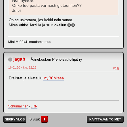
Noh nyt💪💪
Onko tuo pasta varmasti gluteeniton??
Jerzi
On se uskottava, jos kokki näin sanoo.
Mites otitko Jerzi la ja su ruokailun 😊😊
Mini M-03x4+muutama muu
jagab
Äänekosken Pienoisautoilijat ry
16.01.20 - klo: 22.26
#15
Erälistat ja aikataulu
MyRCM:ssä
Schumacher
-
LRP
1
Sivuja
SIIRRY YLÖS
KÄYTTÄJÄN TOIMET