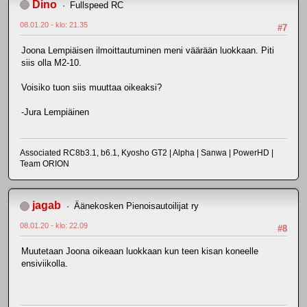
Dino
Fullspeed RC
08.01.20 - klo: 21.35
#7
Joona Lempiäisen ilmoittautuminen meni väärään luokkaan. Piti
siis olla M2-10.
Voisiko tuon siis muuttaa oikeaksi?
-Jura Lempiäinen
Associated RC8b3.1, b6.1, Kyosho GT2 | Alpha | Sanwa | PowerHD |
Team ORION
jagab
Äänekosken Pienoisautoilijat ry
08.01.20 - klo: 22.09
#8
Muutetaan Joona oikeaan luokkaan kun teen kisan koneelle
ensiviikolla.