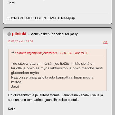
Jerzi
SUOMI ON KATEELLISTEN LUVATTU MAA😂😂
pitsinki
Äänekosken Pienoisautoilijat ry
12.01.20 - klo: 19.34
#11
Lainaus käyttäjältä: jerzirccar1 - 12.01.20 - klo: 19.08
Tuo sitova juttu ymmärrän jos tietäisi mitäs siellä on
tarjolla ja onko se myös laktoositon ja onko mahdollisesti
gluteeniton myös.
Nää on sellaisia asioita jota kannattaa ilman muuta
kertoa.
Jerzi
On gluteenittomia ja laktoosittomia. Lauantaina kebabkiusaus ja
sunnuntaina tomaattinen jauhelihakeitto pastalla
Kalle