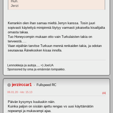
Huh.
Jerzi
Kerrankin olen ihan samaa mieltä Jerryn kanssa. Tosin juuri
sopivasti käytettyä minipinniä löytyy varmasti jokaiselta kisailijalta
omasta takaa.
Tuo Honeycompin mukaan otto vain Turkulaisten takia on
terveestä.....
Vaan eipähän tarvitse Turkuun mennä renkaiden takia, ja odotan
seuraavaa Äänekosken kisaa innolla.
Lennokkeja ja autoja..... =) JoeUA
Sponsored by oma ja emännän lompakko.
jerzirccar1
Fullspeed RC
06.01.20 - klo: 15.13
#4
Päivän kysymys kuuluukin näin.
Kuinka paljon on sisään ajettu rengas vs uusi käyttämätön
nopeampi ja mukavampi ajaa.