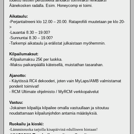
todettu testien perusteella ainoaksi toimivaksi renkaaksi
Äänekosken radalla. Esim. Honeycomp ei toimi.
Aikataulu:
-Perjantaitreeni klo 12.00 – 20.00. Rataprofiili muutetaan pe klo 20-
>
-Lauantai 8.30 – 19.00?
-Sunnuntai 8.30 – 19.00?
-Tarkempi aikataulu ja erälistat julkaistaan myöhemmin.
Kilpailumaksut:
-Kilpailumaksu 25€ per luokka.
-Maksu paikanpäällä käteisellä, muistathan tasarahan.
Ajanotto:
- Käytössä RC4 dekooderi, joten vain MyLaps/AMB valmistamat
ponderit toimivat!
- RCM Ultimate ohjelmisto / MyRCM verkkopalvelut
Vastuu:
-Jokainen kilpailija kilpailee omalla vastuullaan ja sitoutuu
noudattamaan kilpailunjohdon antamia määräyksiä.
Ruokailu ja kioski:
-
Lämminruoka tarjolla kisapäivinä edulliseen hintaan!