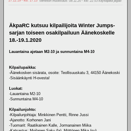
27.12.19 - klo: 17.13
Viimeisin muokkaus
: 08.11.20 - klo: 22.53 käyttäjältä jagab
ÄkpaRC kutsuu kilpailijoita Winter Jumps-
sarjan toiseen osakilpailuun Äänekoskelle
18.-19.1.2020
Lauantaina ajetaan M2-10 ja sunnuntaina M4-10
Kilpailupaikka:
-Äänekosken sisärata, osoite: Teollisuuskatu 3, 44150 Äänekoski
-Sisäänkäynti H-ovesta!
Luokat:
-Lauantaina M2-10
-Sunnuntaina M4-10
Kilpailunjohto:
-Kilpailunjohtaja: Minkkinen Pentti, Rinne Jussi
-Ajanotto: Korhonen Jani
-Tuomarit: Raatikainen Kalle, Jormanainen Miika
-Katsastus: Moilanen Saku (la), Möttönen Mika (su)