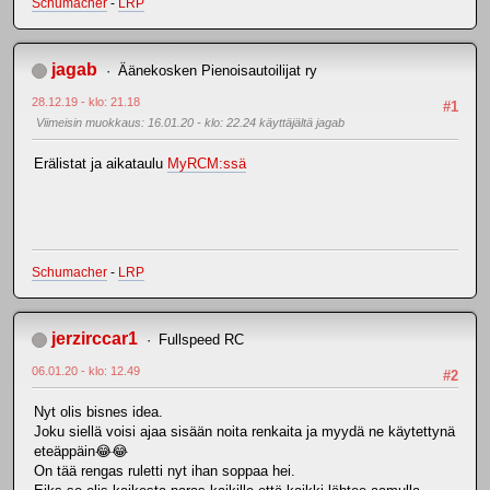
Schumacher
-
LRP
jagab
Äänekosken Pienoisautoilijat ry
28.12.19 - klo: 21.18
#1
Viimeisin muokkaus
: 16.01.20 - klo: 22.24 käyttäjältä jagab
Erälistat ja aikataulu
MyRCM:ssä
Schumacher
-
LRP
jerzirccar1
Fullspeed RC
06.01.20 - klo: 12.49
#2
Nyt olis bisnes idea.
Joku siellä voisi ajaa sisään noita renkaita ja myydä ne käytettynä
eteäppäin😂😂
On tää rengas ruletti nyt ihan soppaa hei.