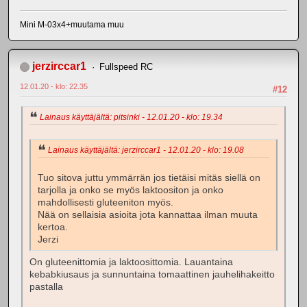
Mini M-03x4+muutama muu
jerzirccar1
Fullspeed RC
12.01.20 - klo: 22.35
#12
Lainaus käyttäjältä: pitsinki - 12.01.20 - klo: 19.34
Lainaus käyttäjältä: jerzirccar1 - 12.01.20 - klo: 19.08
Tuo sitova juttu ymmärrän jos tietäisi mitäs siellä on
tarjolla ja onko se myös laktoositon ja onko
mahdollisesti gluteeniton myös.
Nää on sellaisia asioita jota kannattaa ilman muuta
kertoa.
Jerzi
On gluteenittomia ja laktoosittomia. Lauantaina
kebabkiusaus ja sunnuntaina tomaattinen jauhelihakeitto
pastalla