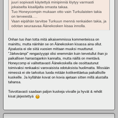
juuri sopivasti käytettyä minipinniä löytyy varmasti
jokaiselta kisailijalta omasta takaa.
Tuo Honeycompin mukaan otto vain Turkulaisten takia
on terveestä.....
Vaan eipähän tarvitse Turkuun mennä renkaiden takia, ja
odotan seuraavaa Äänekosken kisaa innolla.
Onhan tuo ihan totta mitä aikaisemmissa kommenteissa on
mainittu, mutta näinhän se on Äänekosken kisassa aina ollut.
Ajoalusta ei ole siitä vuosien mittaan muuksi muuttunut.
"Järkevämpi" rengastyyppi olisi enemmäin kuin tervetullut ihan jo
paikallisen harrastajankin kannalta, mutta näillä on mentävä.
Honeycomp ei valitettavasti Äänekoskella ole osoittautunut
toimivaksi renkaaksi varovaisista odotuksista huolimatta. Missään
nimessä ei ole tarkoitus luoda mitään kotikenttäetua paikallisille
kuskeille. Ja kyllähän kovat on kovia ajetaan sitten millä alustalla
tahansa.
Toivottavasti saadaan paljon kuskeja viivalle ja hyvät & rehdit
kisat järjestettyä