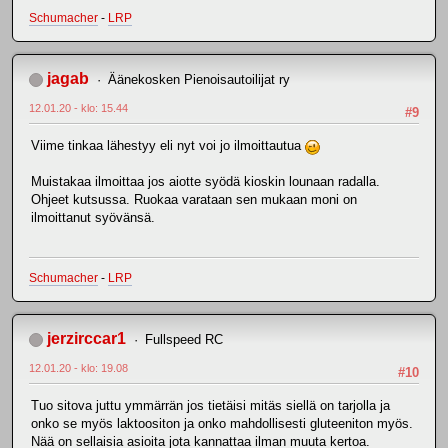
Schumacher
-
LRP
jagab
Äänekosken Pienoisautoilijat ry
12.01.20 - klo: 15.44
#9
Viime tinkaa lähestyy eli nyt voi jo ilmoittautua
Muistakaa ilmoittaa jos aiotte syödä kioskin lounaan radalla.
Ohjeet kutsussa. Ruokaa varataan sen mukaan moni on
ilmoittanut syövänsä.
Schumacher
-
LRP
jerzirccar1
Fullspeed RC
12.01.20 - klo: 19.08
#10
Tuo sitova juttu ymmärrän jos tietäisi mitäs siellä on tarjolla ja
onko se myös laktoositon ja onko mahdollisesti gluteeniton myös.
Nää on sellaisia asioita jota kannattaa ilman muuta kertoa.