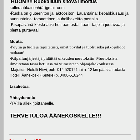
HUOM!!!! Ruokailuun sitova ilmoitus
-
:
kalleraatikainen5(ät)gmail.com
-Ruoka on gluteeniton ja laktoositon. Lauantaina: kebabkiusaus ja
sunnuntaina: tomaattinen jauhelihakeitto pastalla.
-Kisapäivänä kioski auki heti aamusta iltaan, tarjolla juotavaa ja
pientä purtavaa!
Muuta:
-Pöytiä ja tuoleja rajoitetusti, omat pöydät ja tuolit sekä jatkojohdot
mukaan!
-Kilpailunjärjestäjä pidättää oikeuden muutoksiin. Muutoksista
ilmoitetaan tässä ketjussa tai viimeistään ohjaajakokouksessa.
-
Majoitus: Hotelli Hirvi, puh: 014 520121 tai n. 12 km päässä radasta
Hotelli Äänekoski (Keitele) p. 0400-516244
Lisätietoa:
Yhteydenotto:
-YV:llä allekirjoittaneelle.
TERVETULOA ÄÄNEKOSKELLE!!!