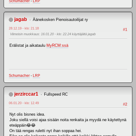
Schumacher
-
LRP
jagab
Äänekosken Pienoisautoilijat ry
28.12.19 - klo: 21.18
#1
Viimeisin muokkaus
: 16.01.20 - klo: 22.24 käyttäjältä jagab
Erälistat ja aikataulu
MyRCM:ssä
Schumacher
-
LRP
jerzirccar1
Fullspeed RC
06.01.20 - klo: 12.49
#2
Nyt olis bisnes idea.
Joku siellä voisi ajaa sisään noita renkaita ja myydä ne käytettynä
eteäppäin😂😂
On tää rengas ruletti nyt ihan soppaa hei.