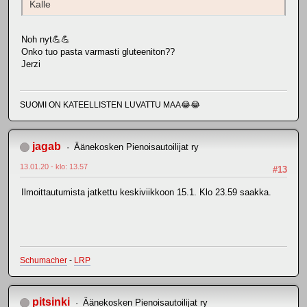
Kalle
Noh nyt💪💪
Onko tuo pasta varmasti gluteeniton??
Jerzi
SUOMI ON KATEELLISTEN LUVATTU MAA😂😂
jagab
Äänekosken Pienoisautoilijat ry
13.01.20 - klo: 13.57
#13
Ilmoittautumista jatkettu keskiviikkoon 15.1. Klo 23.59 saakka.
Schumacher
-
LRP
pitsinki
Äänekosken Pienoisautoilijat ry