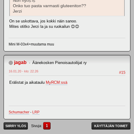
Noh nyt💪💪
Onko tuo pasta varmasti gluteeniton??
Jerzi
On se uskottava, jos kokki näin sanoo.
Mites otitko Jerzi la ja su ruokailun 😊😊
Mini M-03x4+muutama muu
jagab
Äänekosken Pienoisautoilijat ry
16.01.20 - klo: 22.26
#15
Erälistat ja aikataulu
MyRCM:ssä
Schumacher
-
LRP
1
Sivuja
SIIRRY YLÖS
KÄYTTÄJÄN TOIMET