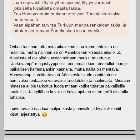
juuri sopivasti käytettyä minipinniä löytyy varmasti
jokaiselta kisailijalta omasta takaa.
Tuo Honeycompin mukaan otto vain Turkulaisten takia
on terveestä.....
Vaan eipähän tarvitse Turkuun mennä renkaiden takia, ja
odotan seuraavaa Äänekosken kisaa innolla.
Onhan tuo ihan totta mitä aikaisemmissa kommenteissa on
mainittu, mutta näinhän se on Äänekosken kisassa aina ollut.
Ajoalusta ei ole siitä vuosien mittaan muuksi muuttunut.
"Järkevämpi" rengastyyppi olisi enemmäin kuin tervetullut ihan jo
paikallisen harrastajankin kannalta, mutta näillä on mentävä.
Honeycomp ei valitettavasti Äänekoskella ole osoittautunut
toimivaksi renkaaksi varovaisista odotuksista huolimatta. Missään
nimessä ei ole tarkoitus luoda mitään kotikenttäetua paikallisille
kuskeille. Ja kyllähän kovat on kovia ajetaan sitten millä alustalla
tahansa.
Toivottavasti saadaan paljon kuskeja viivalle ja hyvät & rehdit
kisat järjestettyä