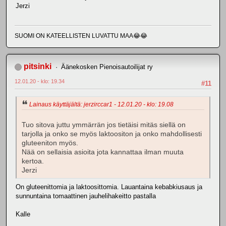
Jerzi
SUOMI ON KATEELLISTEN LUVATTU MAA😂😂
pitsinki
Äänekosken Pienoisautoilijat ry
12.01.20 - klo: 19.34
#11
Lainaus käyttäjältä: jerzirccar1 - 12.01.20 - klo: 19.08
Tuo sitova juttu ymmärrän jos tietäisi mitäs siellä on
tarjolla ja onko se myös laktoositon ja onko mahdollisesti
gluteeniton myös.
Nää on sellaisia asioita jota kannattaa ilman muuta
kertoa.
Jerzi
On gluteenittomia ja laktoosittomia. Lauantaina kebabkiusaus ja
sunnuntaina tomaattinen jauhelihakeitto pastalla
Kalle