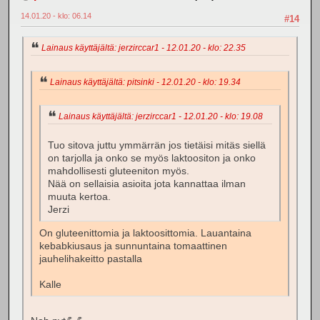
14.01.20 - klo: 06.14
#14
Lainaus käyttäjältä: jerzirccar1 - 12.01.20 - klo: 22.35
Lainaus käyttäjältä: pitsinki - 12.01.20 - klo: 19.34
Lainaus käyttäjältä: jerzirccar1 - 12.01.20 - klo: 19.08
Tuo sitova juttu ymmärrän jos tietäisi mitäs siellä
on tarjolla ja onko se myös laktoositon ja onko
mahdollisesti gluteeniton myös.
Nää on sellaisia asioita jota kannattaa ilman
muuta kertoa.
Jerzi
On gluteenittomia ja laktoosittomia. Lauantaina
kebabkiusaus ja sunnuntaina tomaattinen
jauhelihakeitto pastalla
Kalle