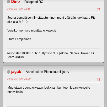
Dino
Fullspeed RC
08.01.20 - klo: 21.35
#7
Joona Lempiäisen ilmoittautuminen meni väärään luokkaan. Piti
siis olla M2-10.
Voisiko tuon siis muuttaa oikeaksi?
-Jura Lempiäinen
Associated RC8b3.1, b6.1, Kyosho GT2 | Alpha | Sanwa | PowerHD |
Team ORION
jagab
Äänekosken Pienoisautoilijat ry
08.01.20 - klo: 22.09
#8
Muutetaan Joona oikeaan luokkaan kun teen kisan koneelle
ensiviikolla.