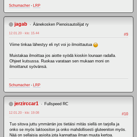
Schumacher
-
LRP
jagab
Äänekosken Pienoisautoilijat ry
12.01.20 - klo: 15.44
#9
Viime tinkaa lähestyy eli nyt voi jo ilmoittautua
Muistakaa ilmoittaa jos aiotte syödä kioskin lounaan radalla.
Ohjeet kutsussa. Ruokaa varataan sen mukaan moni on
ilmoittanut syövänsä.
Schumacher
-
LRP
jerzirccar1
Fullspeed RC
12.01.20 - klo: 19.08
#10
Tuo sitova juttu ymmärrän jos tietäisi mitäs siellä on tarjolla ja
onko se myös laktoositon ja onko mahdollisesti gluteeniton myös.
Nää on sellaisia asioita jota kannattaa ilman muuta kertoa.