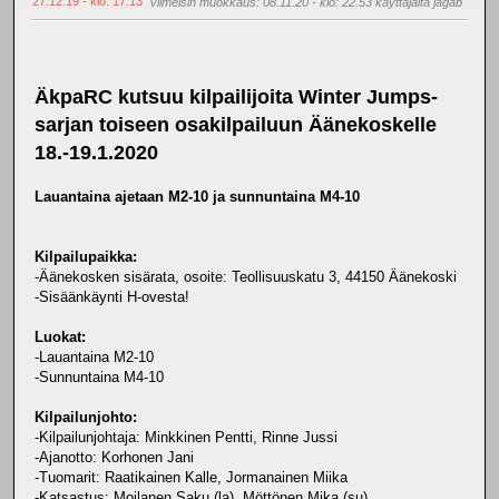
27.12.19 - klo: 17.13
Viimeisin muokkaus
: 08.11.20 - klo: 22.53 käyttäjältä jagab
ÄkpaRC kutsuu kilpailijoita Winter Jumps-
sarjan toiseen osakilpailuun Äänekoskelle
18.-19.1.2020
Lauantaina ajetaan M2-10 ja sunnuntaina M4-10
Kilpailupaikka:
-Äänekosken sisärata, osoite: Teollisuuskatu 3, 44150 Äänekoski
-Sisäänkäynti H-ovesta!
Luokat:
-Lauantaina M2-10
-Sunnuntaina M4-10
Kilpailunjohto:
-Kilpailunjohtaja: Minkkinen Pentti, Rinne Jussi
-Ajanotto: Korhonen Jani
-Tuomarit: Raatikainen Kalle, Jormanainen Miika
-Katsastus: Moilanen Saku (la), Möttönen Mika (su)