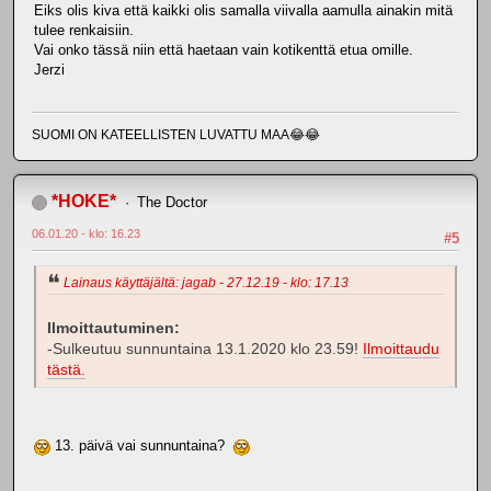
Eiks olis kiva että kaikki olis samalla viivalla aamulla ainakin mitä
tulee renkaisiin.
Vai onko tässä niin että haetaan vain kotikenttä etua omille.
Jerzi
SUOMI ON KATEELLISTEN LUVATTU MAA😂😂
*HOKE*
The Doctor
06.01.20 - klo: 16.23
#5
Lainaus käyttäjältä: jagab - 27.12.19 - klo: 17.13
Ilmoittautuminen:
-Sulkeutuu sunnuntaina 13.1.2020 klo 23.59!
Ilmoittaudu
tästä.
13. päivä vai sunnuntaina?