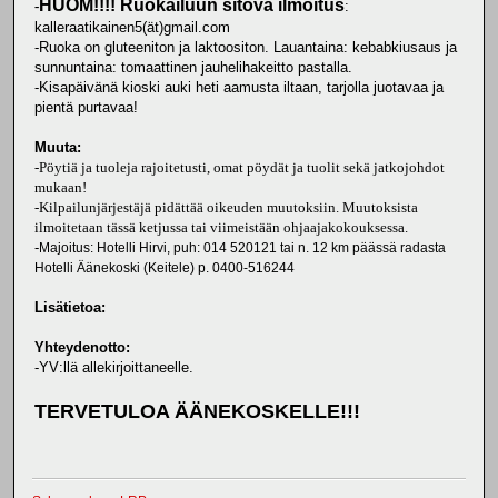
HUOM!!!! Ruokailuun sitova ilmoitus
-
:
kalleraatikainen5(ät)gmail.com
-Ruoka on gluteeniton ja laktoositon. Lauantaina: kebabkiusaus ja
sunnuntaina: tomaattinen jauhelihakeitto pastalla.
-Kisapäivänä kioski auki heti aamusta iltaan, tarjolla juotavaa ja
pientä purtavaa!
Muuta:
-Pöytiä ja tuoleja rajoitetusti, omat pöydät ja tuolit sekä jatkojohdot
mukaan!
-Kilpailunjärjestäjä pidättää oikeuden muutoksiin. Muutoksista
ilmoitetaan tässä ketjussa tai viimeistään ohjaajakokouksessa.
-
Majoitus: Hotelli Hirvi, puh: 014 520121 tai n. 12 km päässä radasta
Hotelli Äänekoski (Keitele) p. 0400-516244
Lisätietoa:
Yhteydenotto:
-YV:llä allekirjoittaneelle.
TERVETULOA ÄÄNEKOSKELLE!!!