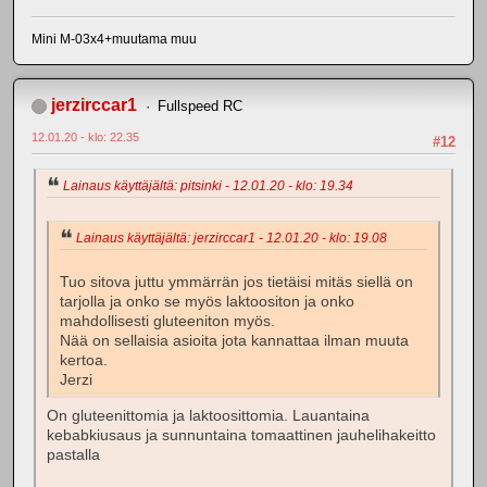
Mini M-03x4+muutama muu
jerzirccar1
Fullspeed RC
12.01.20 - klo: 22.35
#12
Lainaus käyttäjältä: pitsinki - 12.01.20 - klo: 19.34
Lainaus käyttäjältä: jerzirccar1 - 12.01.20 - klo: 19.08
Tuo sitova juttu ymmärrän jos tietäisi mitäs siellä on
tarjolla ja onko se myös laktoositon ja onko
mahdollisesti gluteeniton myös.
Nää on sellaisia asioita jota kannattaa ilman muuta
kertoa.
Jerzi
On gluteenittomia ja laktoosittomia. Lauantaina
kebabkiusaus ja sunnuntaina tomaattinen jauhelihakeitto
pastalla