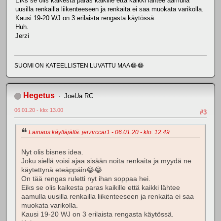
Eiks se olis kaikesta paras kaikille että kaikki lähtee aamulla
uusilla renkailla liikenteeseen ja renkaita ei saa muokata varikolla.
Kausi 19-20 WJ on 3 erilaista rengasta käytössä.
Huh.
Jerzi
SUOMI ON KATEELLISTEN LUVATTU MAA😂😂
Hegetus
JoeUa RC
06.01.20 - klo: 13.00
#3
Lainaus käyttäjältä: jerzirccar1 - 06.01.20 - klo: 12.49
Nyt olis bisnes idea.
Joku siellä voisi ajaa sisään noita renkaita ja myydä ne
käytettynä eteäppäin😂😂
On tää rengas ruletti nyt ihan soppaa hei.
Eiks se olis kaikesta paras kaikille että kaikki lähtee
aamulla uusilla renkailla liikenteeseen ja renkaita ei saa
muokata varikolla.
Kausi 19-20 WJ on 3 erilaista rengasta käytössä.