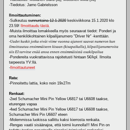
-Tiedotus: Jarno Gabrielsson
Ilmoittautuminen:
-Sulkeutuu
sunnuntaina 12.1.2020
keskiviikkona 15.1.2020 klo
23.59!
Ilmoittaudu tästä.
-Muista ilmoittaa lomakkeella myös seuraavat tiedot: Ponderi ja
oma henkilökohtainen kilpailijanumero "Driver Nr" -kenttään.
-
Uudet kuskit jotka eivät viime vuonna ajaneet saavat numeron kun
ilmoittautuu ensimmäiseen kisaan (kisapaikalla), kilpailijanumeroita
siis EI tarvitse enää anoa ennen ensimmäisistä osakilpailua
-Pondereita vuokrattavissa rajoitetusti hintaan 5€/kpl. Ilmoita
tarpeesta YV:llä.
-
Ilmoittautuneet
Rata:
-Pinnoitettu lattia, koko noin 19x27m
Renkaat:
-2wd Schumacher Mini Pin Yellow U6817 tai U6608 taakse,
eturengas vapaa
-4wd Schumacher Mini Pin Yellow U6817 tai U6608 taakse,
Schumacher Mini Pin U6607 eteen
-Molemmissa luokissa sallittu kaksi kierrosta renkaita.
-Rengas vaatii sisäänajoa, että toimii kunnolla!!! Mini Pin on