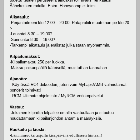
todettu testien perusteella ainoaksi toimivaksi renkaaksi
Äänekosken radalla. Esim. Honeycomp ei toimi.
Aikataulu:
-Perjantaitreeni klo 12.00 – 20.00. Rataprofiili muutetaan pe klo 20-
>
-Lauantai 8.30 – 19.00?
-Sunnuntai 8.30 – 19.00?
-Tarkempi aikataulu ja erälistat julkaistaan myöhemmin.
Kilpailumaksut:
-Kilpailumaksu 25€ per luokka.
-Maksu paikanpäällä käteisellä, muistathan tasarahan.
Ajanotto:
- Käytössä RC4 dekooderi, joten vain MyLaps/AMB valmistamat
ponderit toimivat!
- RCM Ultimate ohjelmisto / MyRCM verkkopalvelut
Vastuu:
-Jokainen kilpailija kilpailee omalla vastuullaan ja sitoutuu
noudattamaan kilpailunjohdon antamia määräyksiä.
Ruokailu ja kioski:
-
Lämminruoka tarjolla kisapäivinä edulliseen hintaan!