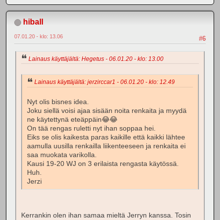
hiball
07.01.20 - klo: 13.06
#6
Lainaus käyttäjältä: Hegetus - 06.01.20 - klo: 13.00
Lainaus käyttäjältä: jerzirccar1 - 06.01.20 - klo: 12.49
Nyt olis bisnes idea.
Joku siellä voisi ajaa sisään noita renkaita ja myydä
ne käytettynä eteäppäin😂😂
On tää rengas ruletti nyt ihan soppaa hei.
Eiks se olis kaikesta paras kaikille että kaikki lähtee
aamulla uusilla renkailla liikenteeseen ja renkaita ei
saa muokata varikolla.
Kausi 19-20 WJ on 3 erilaista rengasta käytössä.
Huh.
Jerzi
Kerrankin olen ihan samaa mieltä Jerryn kanssa. Tosin