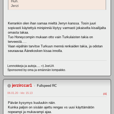
Huh.
Jerzi
Kerrankin olen ihan samaa mieltä Jerryn kanssa. Tosin juuri
sopivasti käytettyä minipinniä löytyy varmasti jokaiselta kisailijalta
omasta takaa.
Tuo Honeycompin mukaan otto vain Turkulaisten takia on
terveestä.....
Vaan eipähän tarvitse Turkuun mennä renkaiden takia, ja odotan
seuraavaa Äänekosken kisaa innolla.
Lennokkeja ja autoja..... =) JoeUA
Sponsored by oma ja emännän lompakko.
jerzirccar1
Fullspeed RC
06.01.20 - klo: 15.13
#4
Päivän kysymys kuuluukin näin.
Kuinka paljon on sisään ajettu rengas vs uusi käyttämätön
nopeampi ja mukavampi ajaa.