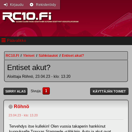
Kirjaudu
Rekisteröidy
Päävalikko
RC10.FI
/
Yleiset
/
Sähköautot
/
Entiset akut?
Entiset akut?
Aloittaja Röhnö, 23.04.23 - klo: 13.20
1
Sivuja
SIIRRY ALAS
KÄYTTÄJÄN TOIMET
Röhnö
23.04.23 - klo: 13.20
Tervehdys itse kullekin! Olen vuosia takaperin hankkinut
kuopukselle Traxxas Stampede -sähkärin. Auto ja akut ovat