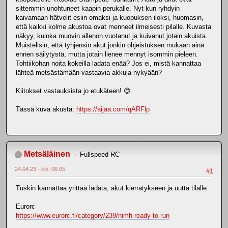
sittemmin unohtuneet kaapin perukalle. Nyt kun ryhdyin
kaivamaan hätvelit esiin omaksi ja kuopuksen iloksi, huomasin,
että kaikki kolme akustoa ovat menneet ilmeisesti pilalle. Kuvasta
näkyy, kuinka muovin allenon vuotanut ja kuivanut jotain akuista.
Muistelisin, että tyhjensin akut jonkin ohjeistuksen mukaan aina
ennen säilytystä, mutta jotain lienee mennyt isommin pieleen.
Tohtiikohan noita kokeilla ladata enää? Jos ei, mistä kannattaa
lähteä metsästämään vastaavia akkuja nykyään?
Kiitokset vastauksista jo etukäteen! 😊
Tässä kuva akusta:
https://aijaa.com/qARFlp
Metsäläinen
Fullspeed RC
24.04.23 - klo: 06.05
#1
Tuskin kannattaa yrittää ladata, akut kierrätykseen ja uutta tilalle.
Eurorc
https://www.eurorc.fi/category/239/nimh-ready-to-run