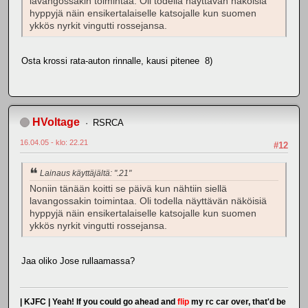
lavangossakin toimintaa. Oli todella näyttävän näköisiä
hyppyjä näin ensikertalaiselle katsojalle kun suomen
ykkös nyrkit vingutti rossejansa.
Osta krossi rata-auton rinnalle, kausi pitenee 8)
HVoltage
RSRCA
16.04.05 - klo: 22.21
#12
Lainaus käyttäjältä: ".21"
Noniin tänään koitti se päivä kun nähtiin siellä
lavangossakin toimintaa. Oli todella näyttävän näköisiä
hyppyjä näin ensikertalaiselle katsojalle kun suomen
ykkös nyrkit vingutti rossejansa.
Jaa oliko Jose rullaamassa?
| KJFC | Yeah! If you could go ahead and
flip
my rc car over, that'd be