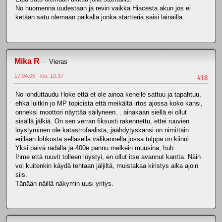
No huomenna uudestaan ja revin vaikka Hiacesta akun jos ei
ketään satu olemaan paikalla jonka startteria saisi lainailla.
Mika R
Vieras
17.04.05 - klo: 10.37
#18
No lohduttaudu Hoke että et ole ainoa kenelle sattuu ja tapahtuu,
ehkä luitkin jo MP topicista että meikältä irtos ajossa koko kansi,
onneksi moottori näyttää säilyneen. . ainakaan siellä ei ollut
sisällä jälkiä. On sen verran fiksusti rakennettu, ettei ruuvien
löystyminen ole katastrofaalista, jäähdytyskansi on nimittäin
erillään lohkosta sellasella välikannella jossa tulppa on kiinni.
Yksi päivä radalla ja 400e pannu melkein muusina, huh
Ihme että ruuvit tolleen löystyi, en ollut itse avannut kantta. Näin
voi kuitenkin käydä tehtaan jäljiltä, muistakaa kiristys aika ajoin
siis.
Tänään näillä näkymin uusi yritys.