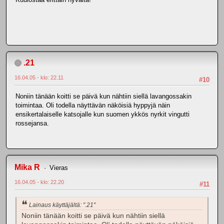
.21
16.04.05 - klo: 22.11
#10
Noniin tänään koitti se päivä kun nähtiin siellä lavangossakin
toimintaa. Oli todella näyttävän näköisiä hyppyjä näin
ensikertalaiselle katsojalle kun suomen ykkös nyrkit vingutti
rossejansa.
Mika R
Vieras
16.04.05 - klo: 22.20
#11
Lainaus käyttäjältä: ".21"
Noniin tänään koitti se päivä kun nähtiin siellä