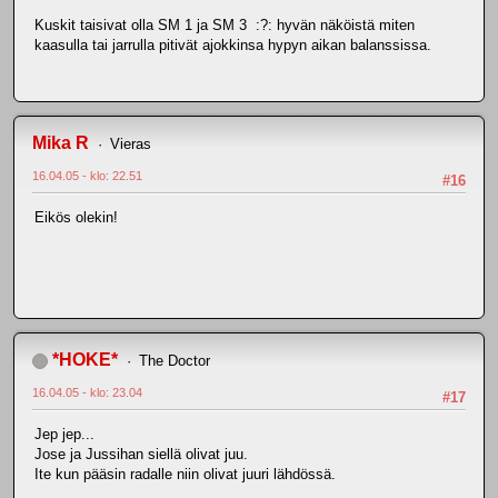
Kuskit taisivat olla SM 1 ja SM 3 :?: hyvän näköistä miten
kaasulla tai jarrulla pitivät ajokkinsa hypyn aikan balanssissa.
Mika R
Vieras
16.04.05 - klo: 22.51
#16
Eikös olekin!
*HOKE*
The Doctor
16.04.05 - klo: 23.04
#17
Jep jep...
Jose ja Jussihan siellä olivat juu.
Ite kun pääsin radalle niin olivat juuri lähdössä.