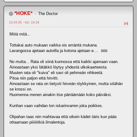
*HOKE*
The Doctor
15.04.05 - klo: 19.34
#4
Miitä mitä...
Tottakai auto mukaan vaikka ois emäntä mukana.
Lavangossa ajetaan autoilla ja kotona ajetaan e.... ööö
No mutta... Rata oli siinä kunnossa että kaikki ajamaan vaan.
Ainoastaan yksi lätäkkö löytyy yhdestä ulkokaarteesta.
Muuten rata oli "kuiva" eli savi oli pehmeän nihkeetä.
Pitoa niin paljon että hirvitti.
Ainoastaan se rata on tietysti hirveän röykkyinen, mutta sitähän
se krossi on.
Huomenna menen ainakin itse pärräämään koko päiväksi.
Kunhan vaan vaihdan ton iskarinvarren joka poikkes.
Olipahan taas niin mahtavaa että oikein kädet täris kun pääs
ottaamaan piiiiiiitkiä ilmalentoja.