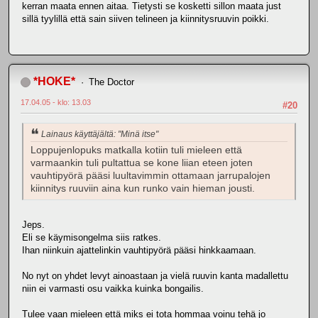
kerran maata ennen aitaa. Tietysti se kosketti sillon maata just
sillä tyylillä että sain siiven telineen ja kiinnitysruuvin poikki.
*HOKE*
The Doctor
17.04.05 - klo: 13.03
#20
Lainaus käyttäjältä: "Minä itse"
Loppujenlopuks matkalla kotiin tuli mieleen että
varmaankin tuli pultattua se kone liian eteen joten
vauhtipyörä pääsi luultavimmin ottamaan jarrupalojen
kiinnitys ruuviin aina kun runko vain hieman jousti.
Jeps.
Eli se käymisongelma siis ratkes.
Ihan niinkuin ajattelinkin vauhtipyörä pääsi hinkkaamaan.
No nyt on yhdet levyt ainoastaan ja vielä ruuvin kanta madallettu
niin ei varmasti osu vaikka kuinka bongailis.
Tulee vaan mieleen että miks ei tota hommaa voinu tehä jo