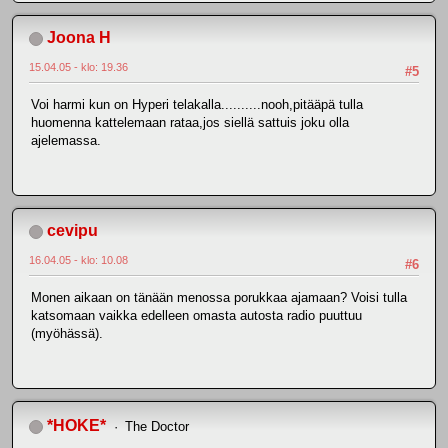
Joona H
15.04.05 - klo: 19.36
#5
Voi harmi kun on Hyperi telakalla..........nooh,pitääpä tulla
huomenna kattelemaan rataa,jos siellä sattuis joku olla
ajelemassa.
cevipu
16.04.05 - klo: 10.08
#6
Monen aikaan on tänään menossa porukkaa ajamaan? Voisi tulla
katsomaan vaikka edelleen omasta autosta radio puuttuu
(myöhässä).
*HOKE*
The Doctor