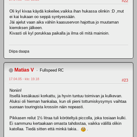
#22
Oli kyl kivaa käydä kokeilee,vaikka ihan hukassa olinkin :D ,mut
ei kai kukaan oo seppä syntyessään.
Jäi ajelut vaan aika vähiin kaasuservon hajottua jo muutaman
kierroksen jälkeen.
Kivasti oli kyl porukkaa paikalla ja ilma oli mitä mainioin.
Diipa daapa
Matias V
Fullspeed RC
17.04.05 - klo: 19.18
#23
Noniin!
Itsellä kesäkausi korkattu, ja hyvin tuntuu toimivan ja kulkevan.
Aluksi oli hieman hankalaa, kun oli pieni tottumiskysymys vaihtaa
suoraan touringista krossiin näin nopeasti.
Pikkasen reilut 1½ litraa tuli köröteltyä piccolla, joka tosiaan kulki.
Ei sammunu kertaakaan omasta tahdostaa, vaikka välillä olikin
katollaa. Tiedä sitten että minkä takia..
.