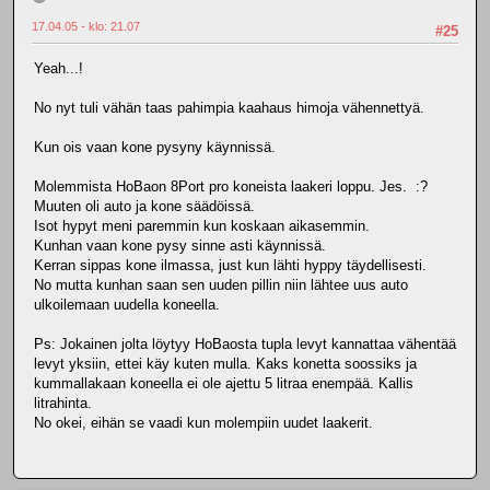
17.04.05 - klo: 21.07
#25
Yeah...!
No nyt tuli vähän taas pahimpia kaahaus himoja vähennettyä.
Kun ois vaan kone pysyny käynnissä.
Molemmista HoBaon 8Port pro koneista laakeri loppu. Jes. :?
Muuten oli auto ja kone säädöissä.
Isot hypyt meni paremmin kun koskaan aikasemmin.
Kunhan vaan kone pysy sinne asti käynnissä.
Kerran sippas kone ilmassa, just kun lähti hyppy täydellisesti.
No mutta kunhan saan sen uuden pillin niin lähtee uus auto
ulkoilemaan uudella koneella.
Ps: Jokainen jolta löytyy HoBaosta tupla levyt kannattaa vähentää
levyt yksiin, ettei käy kuten mulla. Kaks konetta soossiks ja
kummallakaan koneella ei ole ajettu 5 litraa enempää. Kallis
litrahinta.
No okei, eihän se vaadi kun molempiin uudet laakerit.