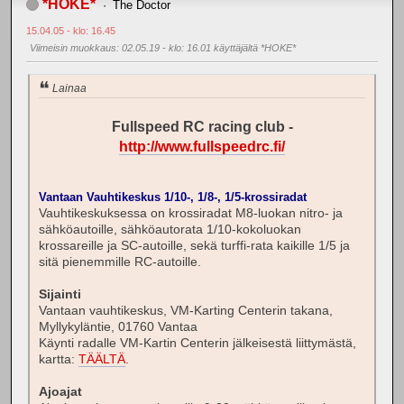
*HOKE*
The Doctor
15.04.05 - klo: 16.45
Viimeisin muokkaus
: 02.05.19 - klo: 16.01 käyttäjältä *HOKE*
Lainaa
Fullspeed RC racing club -
http://www.fullspeedrc.fi/
Vantaan Vauhtikeskus 1/10-, 1/8-, 1/5-krossiradat
Vauhtikeskuksessa on krossiradat M8-luokan nitro- ja
sähköautoille, sähköautorata 1/10-kokoluokan
krossareille ja SC-autoille, sekä turffi-rata kaikille 1/5 ja
sitä pienemmille RC-autoille.
Sijainti
Vantaan vauhtikeskus, VM-Karting Centerin takana,
Myllykyläntie, 01760 Vantaa
Käynti radalle VM-Kartin Centerin jälkeisestä liittymästä,
kartta:
TÄÄLTÄ
.
Ajoajat