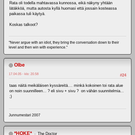
Rata oli todella mahtavassa kunnossa, eikä näkyny yhtään
lätäkköä, mutta autosta kyllä huomasi että jossain kosteassa
paikassa tuli käytyä.
Koskas talkoot?
"Never argue with an idiot, they bring the conversation down to their
level and then win with experience."
Olbe
17.04.05 - klo: 20.58
#24
taas näitä meikäläisen kyssäreitä.... minkä kokoinen toi rata alue
on noin suunnilleen... ? eli sivu + sivu ? on vähän suunnitelmia...
;)
Junnumestari 2007
*HOKE*
The Doctor