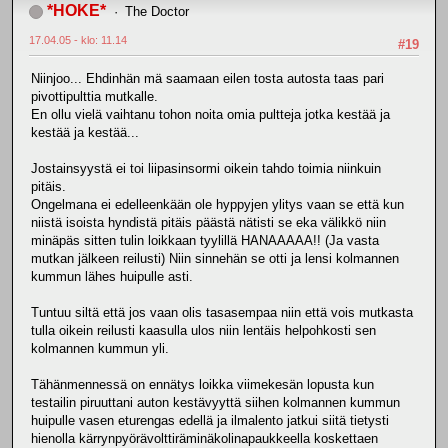
*HOKE*
The Doctor
17.04.05 - klo: 11.14
#19
Niinjoo... Ehdinhän mä saamaan eilen tosta autosta taas pari
pivottipulttia mutkalle.
En ollu vielä vaihtanu tohon noita omia pultteja jotka kestää ja
kestää ja kestää...
Jostainsyystä ei toi liipasinsormi oikein tahdo toimia niinkuin
pitäis.
Ongelmana ei edelleenkään ole hyppyjen ylitys vaan se että kun
niistä isoista hyndistä pitäis päästä nätisti se eka välikkö niin
minäpäs sitten tulin loikkaan tyylillä HANAAAAA!! (Ja vasta
mutkan jälkeen reilusti) Niin sinnehän se otti ja lensi kolmannen
kummun lähes huipulle asti.
Tuntuu siltä että jos vaan olis tasasempaa niin että vois mutkasta
tulla oikein reilusti kaasulla ulos niin lentäis helpohkosti sen
kolmannen kummun yli.
Tähänmennessä on ennätys loikka viimekesän lopusta kun
testailin piruuttani auton kestävyyttä siihen kolmannen kummun
huipulle vasen eturengas edellä ja ilmalento jatkui siitä tietysti
hienolla kärrynpyörävolttiräminäkolinapaukkeella koskettaen