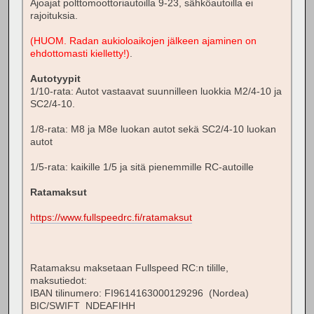
Ajoajat polttomoottoriautoilla 9-23, sähköautoilla ei
rajoituksia.
(HUOM. Radan aukioloaikojen jälkeen ajaminen on
ehdottomasti kielletty!)
.
Autotyypit
1/10-rata: Autot vastaavat suunnilleen luokkia M2/4-10 ja
SC2/4-10.
1/8-rata: M8 ja M8e luokan autot sekä SC2/4-10 luokan
autot
1/5-rata: kaikille 1/5 ja sitä pienemmille RC-autoille
Ratamaksut
https://www.fullspeedrc.fi/ratamaksut
Ratamaksu maksetaan Fullspeed RC:n tilille,
maksutiedot:
IBAN tilinumero: FI9614163000129296 (Nordea)
BIC/SWIFT NDEAFIHH