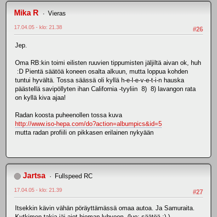
Mika R
Vieras
17.04.05 - klo: 21.38
#26
Jep.
Oma RB:kin toimi eilisten ruuvien tippumisten jäljiltä aivan ok, huh
:D Pientä säätöä koneen osalta alkuun, mutta loppua kohden
tuntui hyvältä. Tossa säässä oli kyllä h-e-l-e-v-e-t-i-n hauska
päästellä savipöllyten ihan California -tyyliin 8) 8) lavangon rata
on kyllä kiva ajaa!
Radan koosta puheenollen tossa kuva
http://www.iso-hepa.com/do?action=albumpics&id=5
mutta radan profiili on pikkasen erilainen nykyään
Jartsa
Fullspeed RC
17.04.05 - klo: 21.39
#27
Itsekkin kävin vähän pöräyttämässä omaa autoa. Ja Samuraita.
Kytkimen takia jäi ajot hieman lyhyeen. (lue: säätöä :) ).