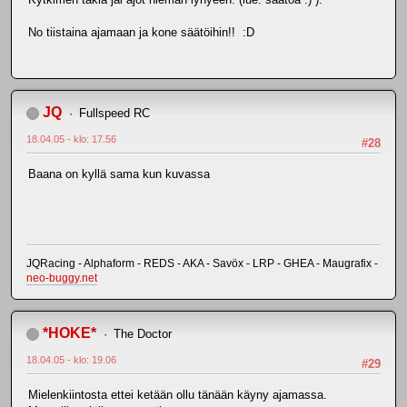
No tiistaina ajamaan ja kone säätöihin!! :D
JQ
Fullspeed RC
18.04.05 - klo: 17.56
#28
Baana on kyllä sama kun kuvassa
JQRacing - Alphaform - REDS - AKA - Savöx - LRP - GHEA - Maugrafix -
neo-buggy.net
*HOKE*
The Doctor
18.04.05 - klo: 19.06
#29
Mielenkiintosta ettei ketään ollu tänään käyny ajamassa.