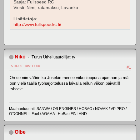
Saaja: Fullspeed RC
Viesti: Nimi, ratamaksu, Lavanko
Lisätietoja:
http://www.fullspeedrc.fi/
Niko
Turun Urheiluautoilijat ry
15.04.05 - klo: 17.00
#1
On se niin väärin ku Josekin menee viikonloppuna ajamaan ja mä
oon vielä täällä työharjoittelussa laivalla reilun viikon päivät!!!
:shock:
Maahantuonnit: SANWA / OS ENGINES / HOBAO / NOVAK / VP PRO /
O'DONNELL Fuel / AGAMA - HoBao FINLAND
Olbe