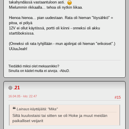
takahyndässä vastaantuloon asti.
Mielummin rikkaalla... tehoa oli nytkin liikaa.
Hienoa hienoa... pian uudestaan. Rata oli hieman "löysähkö" =
pitoa, ei pölyä
12V ei ollut käytössä, portti oli kiinni - onneksi oli akku
starttiboksissa.
(Onneksi oli rata tyhjillään - mun ajolinjat oli hieman "erikoiset".)
UUuuJeah!
Tiedätkö miksi olet mekaanikko?
Sinulla on kädet mutta ei aivoja. -AbuD.
.21
16.04.05 - klo: 22.47
#15
Lainaus käyttäjältä: "Mika"
Siltä kuulostaisi tai sitten se oli Hoke ja muut meidän
paikalliset veijarit