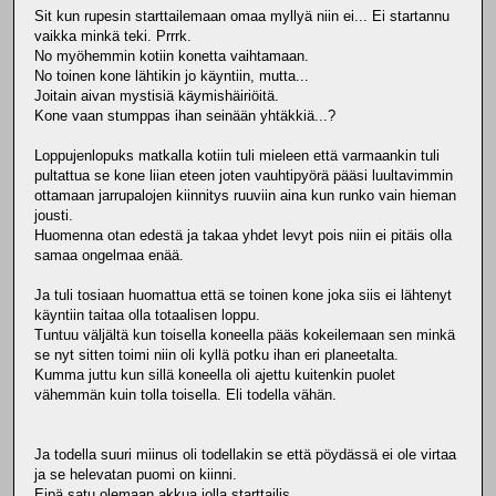
Sit kun rupesin starttailemaan omaa myllyä niin ei... Ei startannu
vaikka minkä teki. Prrrk.
No myöhemmin kotiin konetta vaihtamaan.
No toinen kone lähtikin jo käyntiin, mutta...
Joitain aivan mystisiä käymishäiriöitä.
Kone vaan stumppas ihan seinään yhtäkkiä...?
Loppujenlopuks matkalla kotiin tuli mieleen että varmaankin tuli
pultattua se kone liian eteen joten vauhtipyörä pääsi luultavimmin
ottamaan jarrupalojen kiinnitys ruuviin aina kun runko vain hieman
jousti.
Huomenna otan edestä ja takaa yhdet levyt pois niin ei pitäis olla
samaa ongelmaa enää.
Ja tuli tosiaan huomattua että se toinen kone joka siis ei lähtenyt
käyntiin taitaa olla totaalisen loppu.
Tuntuu väljältä kun toisella koneella pääs kokeilemaan sen minkä
se nyt sitten toimi niin oli kyllä potku ihan eri planeetalta.
Kumma juttu kun sillä koneella oli ajettu kuitenkin puolet
vähemmän kuin tolla toisella. Eli todella vähän.
Ja todella suuri miinus oli todellakin se että pöydässä ei ole virtaa
ja se helevatan puomi on kiinni.
Eipä satu olemaan akkua jolla starttailis.