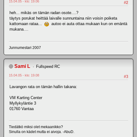
15.04.05 - klo: 19.06
#2
heh... mikäs on tämän radan osote....?
täytys porukat heittää laivalle sunnuntaina niin voisin poiketa
kattomaan rataa...
autoo ei auta ottaa mukaan kun on emäntä
mukana....
Junnumestari 2007
Sami L
Fullspeed RC
15.04.05 - klo: 19.08
#3
Lavangon rata on tämän hallin takana:
VM Karting Center
Myllykyläntie 3
01760 Vantaa
Tiedätkö miksi olet mekaanikko?
Sinulla on kädet mutta ei aivoja. -AbuD.