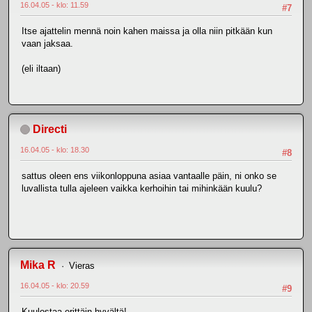
16.04.05 - klo: 11.59
#7
Itse ajattelin mennä noin kahen maissa ja olla niin pitkään kun
vaan jaksaa.
(eli iltaan)
Directi
16.04.05 - klo: 18.30
#8
sattus oleen ens viikonloppuna asiaa vantaalle päin, ni onko se
luvallista tulla ajeleen vaikka kerhoihin tai mihinkään kuulu?
Mika R
Vieras
16.04.05 - klo: 20.59
#9
Kuulostaa erittäin hyvältä!