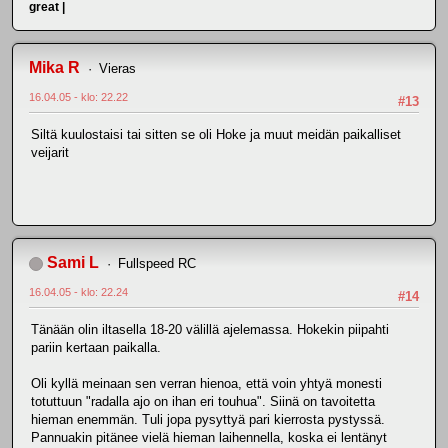
great |
Mika R
Vieras
16.04.05 - klo: 22.22
#13
Siltä kuulostaisi tai sitten se oli Hoke ja muut meidän paikalliset
veijarit
Sami L
Fullspeed RC
16.04.05 - klo: 22.24
#14
Tänään olin iltasella 18-20 välillä ajelemassa. Hokekin piipahti
pariin kertaan paikalla.
Oli kyllä meinaan sen verran hienoa, että voin yhtyä monesti
totuttuun "radalla ajo on ihan eri touhua". Siinä on tavoitetta
hieman enemmän. Tuli jopa pysyttyä pari kierrosta pystyssä.
Pannuakin pitänee vielä hieman laihennella, koska ei lentänyt