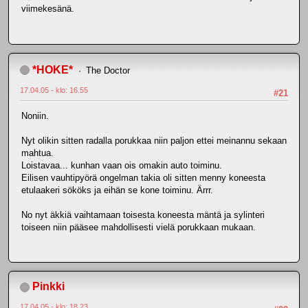
viimekesänä.
*HOKE*
The Doctor
17.04.05 - klo: 16.55
#21
Noniin.
Nyt olikin sitten radalla porukkaa niin paljon ettei meinannu sekaan
mahtua.
Loistavaa... kunhan vaan ois omakin auto toiminu.
Eilisen vauhtipyörä ongelman takia oli sitten menny koneesta
etulaakeri sököks ja eihän se kone toiminu. Ärrr.
No nyt äkkiä vaihtamaan toisesta koneesta mäntä ja sylinteri
toiseen niin pääsee mahdollisesti vielä porukkaan mukaan.
Pinkki
17.04.05 - klo: 18.23