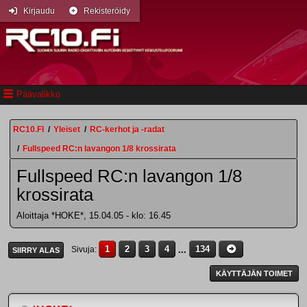
Kirjaudu
Rekisteröidy
Päävalikko
RC10.FI
/
Yleiset
/
RC-kerhot ja -radat
/
Fullspeed RC:n lavangon 1/8 krossirata
Fullspeed RC:n lavangon 1/8
krossirata
Aloittaja *HOKE*, 15.04.05 - klo: 16.45
1
2
3
4
...
134
Sivuja
SIIRRY ALAS
KÄYTTÄJÄN TOIMET