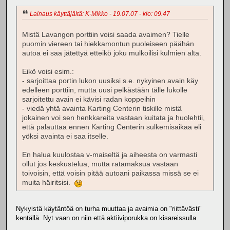
Lainaus käyttäjältä: K-Mikko - 19.07.07 - klo: 09.47
Mistä Lavangon porttiin voisi saada avaimen? Tielle
puomin viereen tai hiekkamontun puoleiseen päähän
autoa ei saa jätettyä etteikö joku mulkoilisi kulmien alta.
Eikö voisi esim.:
- sarjoittaa portin lukon uusiksi s.e. nykyinen avain käy
edelleen porttiin, mutta uusi pelkästään tälle lukolle
sarjoitettu avain ei kävisi radan koppeihin
- viedä yhtä avainta Karting Centerin tiskille mistä
jokainen voi sen henkkareita vastaan kuitata ja huolehtii,
että palauttaa ennen Karting Centerin sulkemisaikaa eli
yöksi avainta ei saa itselle.
En halua kuulostaa v-maiseltä ja aiheesta on varmasti
ollut jos keskustelua, mutta ratamaksua vastaan
toivoisin, että voisin pitää autoani paikassa missä se ei
muita häiritsisi.
Nykyistä käytäntöä on turha muuttaa ja avaimia on "riittävästi"
kentällä. Nyt vaan on niin että aktiiviporukka on kisareissulla.