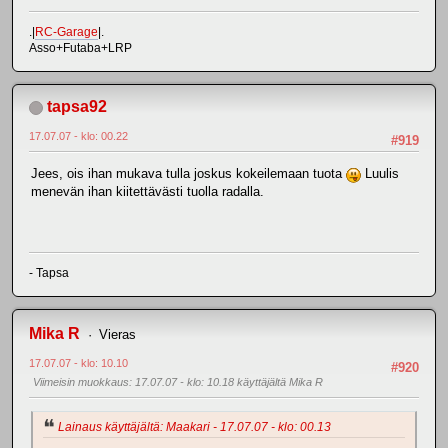
.|
RC-Garage
|.
Asso+Futaba+LRP
tapsa92
17.07.07 - klo: 00.22
#919
Jees, ois ihan mukava tulla joskus kokeilemaan tuota
Luulis
menevän ihan kiitettävästi tuolla radalla.
- Tapsa
Mika R
Vieras
17.07.07 - klo: 10.10
#920
Viimeisin muokkaus
: 17.07.07 - klo: 10.18 käyttäjältä Mika R
Lainaus käyttäjältä: Maakari - 17.07.07 - klo: 00.13