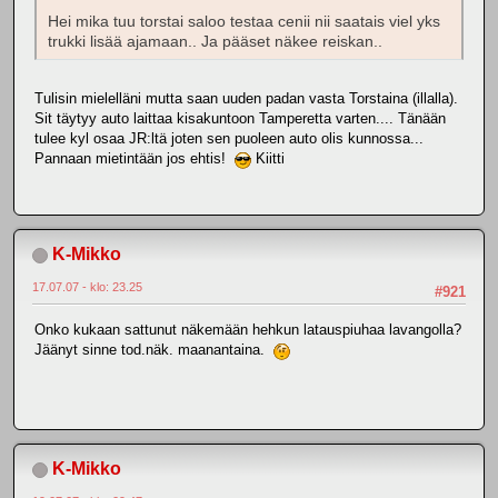
Hei mika tuu torstai saloo testaa cenii nii saatais viel yks
trukki lisää ajamaan.. Ja pääset näkee reiskan..
Tulisin mielelläni mutta saan uuden padan vasta Torstaina (illalla).
Sit täytyy auto laittaa kisakuntoon Tamperetta varten.... Tänään
tulee kyl osaa JR:ltä joten sen puoleen auto olis kunnossa...
Pannaan mietintään jos ehtis!
Kiitti
K-Mikko
17.07.07 - klo: 23.25
#921
Onko kukaan sattunut näkemään hehkun latauspiuhaa lavangolla?
Jäänyt sinne tod.näk. maanantaina.
K-Mikko