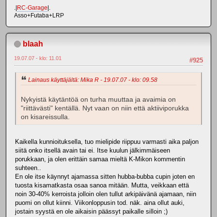
.|
RC-Garage
|.
Asso+Futaba+LRP
blaah
19.07.07 - klo: 11.01
#925
Lainaus käyttäjältä: Mika R - 19.07.07 - klo: 09.58
Nykyistä käytäntöä on turha muuttaa ja avaimia on
"riittävästi" kentällä. Nyt vaan on niin että aktiiviporukka
on kisareissulla.
Kaikella kunnioituksella, tuo mielipide riippuu varmasti aika paljon
siitä onko itsellä avain tai ei. Itse kuulun jälkimmäiseen
porukkaan, ja olen erittäin samaa mieltä K-Mikon kommentin
suhteen..
En ole itse käynnyt ajamassa sitten hubba-bubba cupin joten en
tuosta kisamatkasta osaa sanoa mitään. Mutta, veikkaan että
noin 30-40% kerroista jolloin olen tullut arkipäivänä ajamaan, niin
puomi on ollut kiinni. Viikonloppusin tod. näk. aina ollut auki,
jostain syystä en ole aikaisin päässyt paikalle silloin ;)