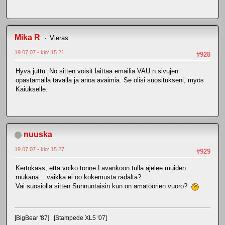
Mika R
Vieras
19.07.07 - klo: 15.21
#928
Hyvä juttu. No sitten voisit laittaa emailia VAU:n sivujen
opastamalla tavalla ja anoa avaimia. Se olisi suositukseni, myös
Kaiukselle.
nuuska
19.07.07 - klo: 15.27
#929
Kertokaas, että voiko tonne Lavankoon tulla ajelee muiden
mukana... vaikka ei oo kokemusta radalta?
Vai suosiolla sitten Sunnuntaisin kun on amatöörien vuoro?
[BigBear '87] [Stampede XL5 '07]