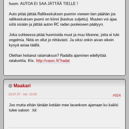
huom. AUTOA EI SAA JÄTTÄÄ TIELLE !
Auto pitää jättää Rallikeskuksen puomin viereen tien päähän jos
rallikeskuksen puomi on kiinni (keskus suljettu). Muuten voi ajaa
siitä sisään ja jättää auton RC radan puoleiseen päätyyn.
Joka suhteessa pitää huomioida muut ja muu liikenne, jotta ei tule
ongelmia. Niitä on ollut jo riittävästi. Ja siksi onkin aivan oikein
kysyä asiaa täällä.
Olethan hoitanut ratamaksun? Radalla ajaminen edellyttää
ratakorttia. Kts.
http://vaurc.fi/?radat
Maakari
19.07.07 - klo: 10.00
#924
Joo mutta eihän tänään ketään mee lavankoon ajamaan ku kaikki
tulee saloon :lol: