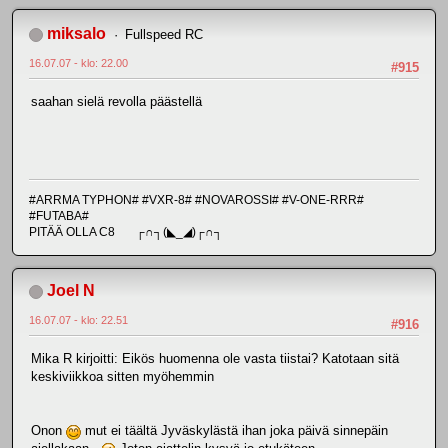
miksalo
Fullspeed RC
16.07.07 - klo: 22.00
#915
saahan sielä revolla päästellä
#ARRMA TYPHON# #VXR-8# #NOVAROSSI# #V-ONE-RRR#
#FUTABA#
PITÄÄ OLLA C8 ┌∩┐(◣_◢)┌∩┐
Joel N
16.07.07 - klo: 22.51
#916
Mika R kirjoitti: Eikös huomenna ole vasta tiistai? Katotaan sitä
keskiviikkoa sitten myöhemmin
Onon
mut ei täältä Jyväskylästä ihan joka päivä sinnepäin