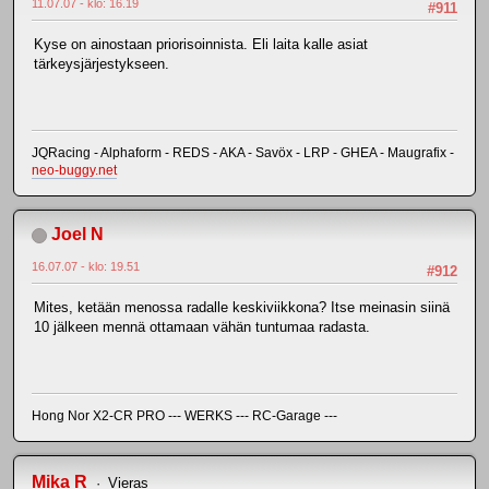
11.07.07 - klo: 16.19
#911
Kyse on ainostaan priorisoinnista. Eli laita kalle asiat
tärkeysjärjestykseen.
JQRacing - Alphaform - REDS - AKA - Savöx - LRP - GHEA - Maugrafix -
neo-buggy.net
Joel N
16.07.07 - klo: 19.51
#912
Mites, ketään menossa radalle keskiviikkona? Itse meinasin siinä
10 jälkeen mennä ottamaan vähän tuntumaa radasta.
Hong Nor X2-CR PRO --- WERKS --- RC-Garage ---
Mika R
Vieras