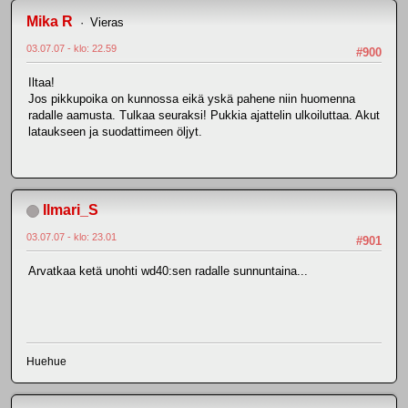
Mika R
Vieras
03.07.07 - klo: 22.59
#900
Iltaa!
Jos pikkupoika on kunnossa eikä yskä pahene niin huomenna
radalle aamusta. Tulkaa seuraksi! Pukkia ajattelin ulkoiluttaa. Akut
lataukseen ja suodattimeen öljyt.
Ilmari_S
03.07.07 - klo: 23.01
#901
Arvatkaa ketä unohti wd40:sen radalle sunnuntaina...
Huehue