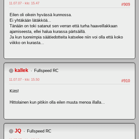
11.07.07 - klo: 15.47
#909
Eilen oli oikein hyvässä kunnossa.
Ei yhtäkään lätäkköä...
Tänään on toki satanut sen verran että turha haaveillakkaan
ajamiseesta, ellei halua kurassa pärtsäillä.
Ja kun tuoreimpia säätiedotteita katselee niin voi olla että koko
viikko on kurasta...
kallek
Fullspeed RC
11.07.07 - klo: 15.50
#910
Kiitti!
Hittolainen kun pitikin olla eilen muuta menoa illalla...
JQ
Fullspeed RC