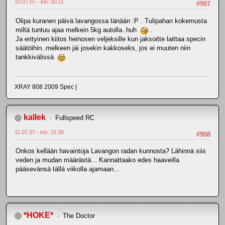
10.07.07 - klo: 00.11
#907
Olipa kuranen päivä lavangossa tänään :P . Tulipahan kokemusta
miltä tuntuu ajaa melkein 5kg autolla..huh
.
Ja erityinen kiitos heinosen veljeksille kun jaksoitte laittaa specin
säätöihin..melkeen jäi josekin kakkoseks, jos ei muuten niin
tankkivälissä
XRAY 808 2009 Spec |
kallek
Fullspeed RC
11.07.07 - klo: 15.38
#908
Onkos kellään havaintoja Lavangon radan kunnosta? Lähinnä siis
veden ja mudan määrästä... Kannattaako edes haaveilla
pääsevänsä tällä viikolla ajamaan...
*HOKE*
The Doctor