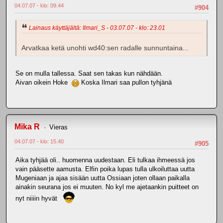
04.07.07 - klo: 09.44
#904
Lainaus käyttäjältä: Ilmari_S - 03.07.07 - klo: 23.01
Arvatkaa ketä unohti wd40:sen radalle sunnuntaina...
Se on mulla tallessa. Saat sen takas kun nähdään.
Aivan oikein Hoke
Koska Ilmari saa pullon tyhjänä
Mika R
Vieras
04.07.07 - klo: 15.40
#905
Aika tyhjää oli.. huomenna uudestaan. Eli tulkaa ihmeessä jos
vain pääsette aamusta. Elfin poika lupas tulla ulkoiluttaa uutta
Mugeniaan ja ajaa sisään uutta Ossiaan joten ollaan paikalla
ainakin seurana jos ei muuten. No kyl me ajetaankin puitteet on
nyt niiiin hyvät