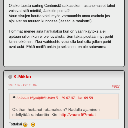
Olisko tuosta carting Centeristä ratkaisuksi - asianomaiset tahot
voisivat sitä miettiä, Jarkolle postia?
Vaun sivujen kautta voisi myös varmaankin anoa avaimia jos
ajoluvat on muuten kunnossa (jässäri ja ratakortti).
Hommat menee aina hankalaksi kun on väärinkäytöksiä eli
ajetaan silloin kun ei ole luvallista. Sen takia pidetään nyt portit
kiinni eikö niin. Yksi vaihtoehto voisi olla kerhoilta jolloin portit
ovat auki. Ehkä meillä onkin jo sellainen, en ole satavarma.
K-Mikko
19.07.07 - klo: 15.04
#927
Lainaus käyttäjältä: Mika R - 19.07.07 - klo: 09.58
Olethan hoitanut ratamaksun? Radalla ajaminen
edellyttää ratakorttia. Kts.
http://vaurc.fi/?radat
Tottakai