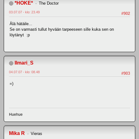
*HOKE*
The Doctor
03.07.07 - klo: 23.49
#902
Älä hätäile...
Se on varmasti tullut hyvään tarpeeseen sille kuka sen on
löytänyt :p
Ilmari_S
04.07.07 - klo: 08.48
#903
=)
Huehue
Mika R
Vieras