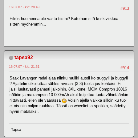
16.07.07 - klo: 20.49
#913
Eikös huomenna ole vasta tiistai? Katotaan sitä keskiviikkoa
sitten myöhemmin...
tapsa92
16.07.07 - klo: 21.31
#914
Saax Lavangon radal ajaa niinku muilki autoil ko truggyil ja buggyil
? Ajattelin ulkoiluttaa sähkis revoani (3.3) tuolla jos kehtaisi. Ei
jäisi luultavasti pahasti jalkoihin, 8XL kone, MGM Compron 16016
säädin ja maxampsin 10 000mAh akut kuljettaa tuota vähintäänkin
riittävästi, ellen ole väärässä
Voisin ajella vaikka silloin ku tuol
ei ois niin paljon ruuhkaa. Tässä on wheeliet ja spoikka, säädetty
hyvin matalaksi.
- Tapsa