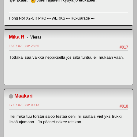
ajellakaan..
Joten ajattelin kysyä jo etukäteen.
Hong Nor X2-CR PRO --- WERKS --- RC-Garage ---
Mika R
Vieras
16.07.07 - klo: 23.55
#917
Tottakai saa vaikka neppiksellä jos siltä tuntuu eli mukaan vaan.
Maakari
17.07.07 - klo: 00.13
#918
Hei mika tuu torstai saloo testaa cenii nii saatais viel yks trukki
lisää ajamaan.. Ja pääset näkee reiskan..