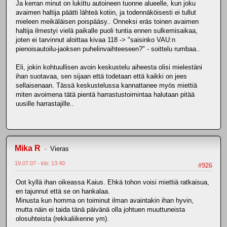
Ja kerran minut on lukittu autoineen tuonne alueelle, kun joku
avaimen haltija päätti lähteä kotiin, ja todennäköisesti ei tullut
mieleen meikäläisen poispääsy.. Onneksi eräs toinen avaimen
haltija ilmestyi vielä paikalle puoli tuntia ennen sulkemisaikaa,
joten ei tarvinnut aloittaa kivaa 118 -> "saisinko VAU:n
pienoisautoilu-jaoksen puhelinvaihteeseen?" - soittelu rumbaa..
Eli, jokin kohtuullisen avoin keskustelu aiheesta olisi mielestäni
ihan suotavaa, sen sijaan että todetaan että kaikki on jees
sellaisenaan. Tässä keskustelussa kannattanee myös miettiä
miten avoimena tätä pientä harrastustoimintaa halutaan pitää
uusille harrastajille..
Mika R
Vieras
19.07.07 - klo: 13.40
#926
Oot kyllä ihan oikeassa Kaius. Ehkä tohon voisi miettiä ratkaisua,
en tajunnut että se on hankalaa.
Minusta kun homma on toiminut ilman avaintakin ihan hyvin,
mutta näin ei taida tänä päivänä olla johtuen muuttuneista
olosuhteista (rekkaliikenne ym).