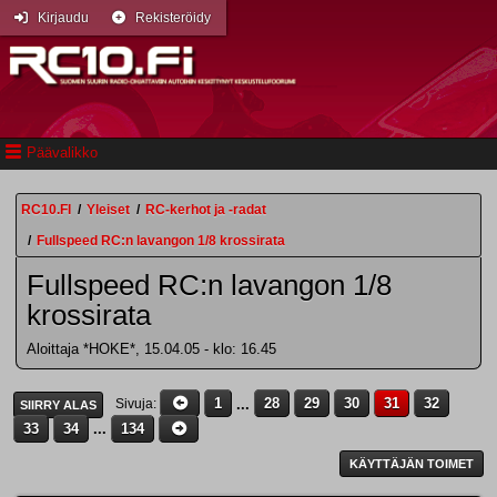
Kirjaudu
Rekisteröidy
Päävalikko
RC10.FI
/
Yleiset
/
RC-kerhot ja -radat
/
Fullspeed RC:n lavangon 1/8 krossirata
Fullspeed RC:n lavangon 1/8
krossirata
Aloittaja *HOKE*, 15.04.05 - klo: 16.45
1
...
28
29
30
31
32
Sivuja
SIIRRY ALAS
33
34
...
134
KÄYTTÄJÄN TOIMET