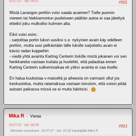
19.07.07 - klo: 09.47
#922
Mistä Lavangon porttiin voisi saada avaimen? Tielle puomin
viereen tai hiekkamontun puoleiseen päähän autoa ei saa jätettyä
etteikö joku mulkoilisi kulmien alta.
Eikö voisi esim.:
- sarjoittaa portin lukon uusiksi s.e. nykyinen avain käy edelleen
porttiin, mutta uusi pelkästään tälle lukolle sarjoitettu avain ei
kävisi radan koppeihin
- viedä yhtä avainta Karting Centerin tiskille mistä jokainen voi sen
henkkareita vastaan kuitata ja huolehtii, että palauttaa ennen
Karting Centerin sulkemisaikaa eli yöksi avainta ei saa itselle.
En halua kuulostaa v-maiseltä ja aiheesta on varmasti ollut jos
keskustelua, mutta ratamaksua vastaan toivoisin, että voisin pitää
autoani paikassa missä se ei muita häiritsisi.
Mika R
Vieras
19.07.07 - klo: 09.58
#923
Viimeisin muokkaus
: 19.07.07 - klo: 10.02 käyttäjältä Mika R