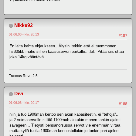
Nikke92
01.06.06 - klo: 20.13
#187
En laita kahta ohjaukseen.. Älysin itekkin että ei tuommonen
hs805bb mahu siihen kaasuservon paikalle.. :lol: Pitää siis ottaa
joka 14kg vääntävä..
Traxxas Revo 2.5
Divi
01.06.06 - klo: 20.17
#188
niin ja tuo 1900mah kertoo sen akun kapasiteetin, ei "tehoja"...
ja 2 voimaservolle riittää 1100mah akkukin monen tankin ajaksi
savageen... Tietysti bensanorsussa servot vie enemmän virtaa
mutta kyllä tuolla 1900mah kennostollakin jo tankin pari ajelee