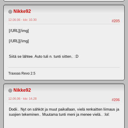
Nikke92
12.06.06 - klo: 10.30
#205
[/URL][/img]
[/URL][/img]
Siitä se lähtee. Auto tuli n. tunti sitten.. :D
Traxxas Revo 2.5
Nikke92
12.06.06 - klo: 14.28
#206
Dodii.. Nyt on sähköt ja muut paikallaan, vielä renkaitten liimaus ja
suojien tekeminen.. Muutama tunti meni ja menee vielä.. :lol: