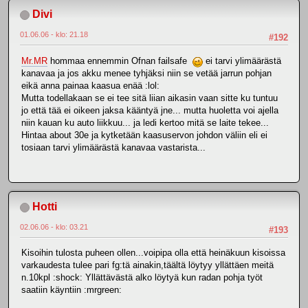
Divi
01.06.06 - klo: 21.18
#192
Mr.MR
hommaa ennemmin Ofnan failsafe
ei tarvi ylimäärästä
kanavaa ja jos akku menee tyhjäksi niin se vetää jarrun pohjan
eikä anna painaa kaasua enää :lol:
Mutta todellakaan se ei tee sitä liian aikasin vaan sitte ku tuntuu
jo että tää ei oikeen jaksa kääntyä jne... mutta huoletta voi ajella
niin kauan ku auto liikkuu... ja ledi kertoo mitä se laite tekee...
Hintaa about 30e ja kytketään kaasuservon johdon väliin eli ei
tosiaan tarvi ylimäärästä kanavaa vastarista...
Hotti
02.06.06 - klo: 03.21
#193
Kisoihin tulosta puheen ollen...voipipa olla että heinäkuun kisoissa
varkaudesta tulee pari fg:tä ainakin,täältä löytyy yllättäen meitä
n.10kpl :shock: Yllättävästä alko löytyä kun radan pohja työt
saatiin käyntiin :mrgreen: