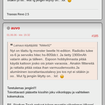
sitäkin jo oo.. Mut fg jengiin liitytty on.. :lol:
Traxxas Revo 2.5
auvo
01.06.06 - klo: 19.32
#185
Lainaus käyttäjältä: "Nikke92"
Nyt on tilattu fg monster beetle ht-edition. Radioiks tulee
xs-6 ja servoiks hitec hs-805bb:t. Ja tietty 1900mAh
vatarin akku ja tälleen.. Espoon hobbylinnasta pitää
käydä kattoon josko ois jotain varaosia.. Ainakin filttereitä
ja rattaita pitää ostaa ihan varmuudenvuoks.Ja
alumiininen isorattantaustalevy jos tos nyt ei sitäkin jo
oo.. Mut fg jengiin liitytty on.. :lol:
Teretulemas jengiin!!!
Toivottavasti pääsette kisoihin joku viikonloppu ja vaihteleen
kokemuksia.
PS. Stadium Truck renkaat tuleen myyntiin viikonlopun jälkeen(