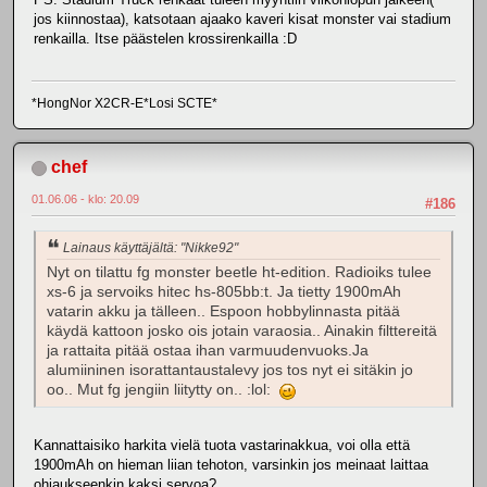
jos kiinnostaa), katsotaan ajaako kaveri kisat monster vai stadium
renkailla. Itse päästelen krossirenkailla :D
*HongNor X2CR-E*Losi SCTE*
chef
01.06.06 - klo: 20.09
#186
Lainaus käyttäjältä: "Nikke92"
Nyt on tilattu fg monster beetle ht-edition. Radioiks tulee
xs-6 ja servoiks hitec hs-805bb:t. Ja tietty 1900mAh
vatarin akku ja tälleen.. Espoon hobbylinnasta pitää
käydä kattoon josko ois jotain varaosia.. Ainakin filttereitä
ja rattaita pitää ostaa ihan varmuudenvuoks.Ja
alumiininen isorattantaustalevy jos tos nyt ei sitäkin jo
oo.. Mut fg jengiin liitytty on.. :lol:
Kannattaisiko harkita vielä tuota vastarinakkua, voi olla että
1900mAh on hieman liian tehoton, varsinkin jos meinaat laittaa
ohjaukseenkin kaksi servoa?