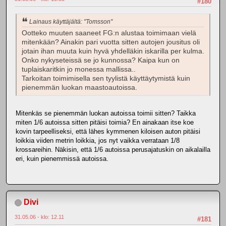
#180
Lainaus käyttäjältä: "Tomsson"
Ootteko muuten saaneet FG:n alustaa toimimaan vielä
mitenkään? Ainakin pari vuotta sitten autojen jousitus oli
jotain ihan muuta kuin hyvä yhdelläkin iskarilla per kulma.
Onko nykyseteissä se jo kunnossa? Kaipa kun on
tuplaiskaritkin jo monessa mallissa..
Tarkoitan toimimisella sen tyylistä käyttäytymistä kuin
pienemmän luokan maastoautoissa.
Mitenkäs se pienemmän luokan autoissa toimii sitten? Taikka
miten 1/6 autoissa sitten pitäisi toimia? En ainakaan itse koe
kovin tarpeelliseksi, että lähes kymmenen kiloisen auton pitäisi
loikkia viiden metrin loikkia, jos nyt vaikka verrataan 1/8
krossareihin. Näkisin, että 1/6 autoissa perusajatuskin on aikalailla
eri, kuin pienemmissä autoissa.
Divi
31.05.06 - klo: 12.11
#181