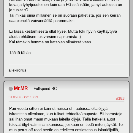
kova ja lyhytjoustoinen kuin rata-FG:ssä ikään, ja nyt autoissa on
jo tuplat :O
Tai mikäs siinä millainen se on suoraan paketista, jos sen kerran
saa pienellä vaivannäöllä paremmaksi.
Ei tässä kestämisestä ollut kyse. Mutta toki hyvin käyttäytyvä
alusta ehkäisee tukivarsien napsumista :)
Kai tämäkin homma on katsojan silmässä vaan.
Täältä tähän.
allekiroitus
Mr.MR
Fullspeed RC
31.05.06 - klo: 13.29
#183
Pari vuotta sitten ei tainnut noissa offi autoissa olla öljyjä
iskareissa ollenkaan, kun tulivat tehtaalta/kaupasta. Eli harrastaja
sai ihan omat maun mukaan laitella öljyjä. Tällä hetkellä autot
tulevat öljyt valmiina iskareissa, joskaan en tiedä miten jäykät. Toi
mun perus off-road-beetle on edelleen ensiasennus iskariöljyillä,