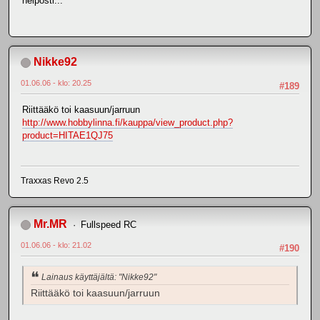
helposti...
Nikke92
01.06.06 - klo: 20.25
#189
Riittääkö toi kaasuun/jarruun
http://www.hobbylinna.fi/kauppa/view_product.php?
product=HITAE1QJ75
Traxxas Revo 2.5
Mr.MR
Fullspeed RC
01.06.06 - klo: 21.02
#190
Lainaus käyttäjältä: "Nikke92"
Riittääkö toi kaasuun/jarruun