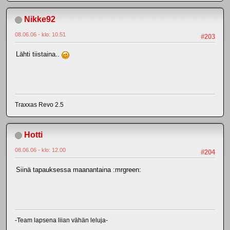
Nikke92
08.06.06 - klo: 10.51
#203
Lähti tiistaina..
Traxxas Revo 2.5
Hotti
08.06.06 - klo: 12.00
#204
Siinä tapauksessa maanantaina :mrgreen:
-Team lapsena liian vähän leluja-