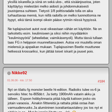
yksillä iskareilla ja siinä on sekä ulos-, että sisäänjoustoa, joten
käyttäytyy mielestäni melko aidosti ja johdonmukaisesti
joustojensa suhteen. Tietysti 1/8 polttisradalle tolla on aika
turhauttavaa mennä, kun niillä radoilla on melko luonnottomia ne
hypyt, eikä tämä isompi oikein pääse rytmiin niissä hypyissä.
Ne tuplajousiset autot ovat oikeastaan vähän eri käyttöön. Ne on
tarkoitettu esim. keulimiseen ja siksi niihin myydäänkin
"keulimispyöriä" (wheeliebar, vaimikäsenyoli). Mutta tässä tullaan
taas FG:n helppoon muunneltavuuteen. Autoa voi muutella oman
mielensä ja ajopaikan mukaan. Tuplajousinen Beetle muuttunee
hetkessä krossariksi, kun jättää toiset iskarit ja jouset pois.
Nikke92
01.06.06 - klo: 17.50
#184
Nyt on tilattu fg monster beetle ht-edition. Radioiks tulee xs-6 ja
servoiks hitec hs-805bb:t. Ja tietty 1900mAh vatarin akku ja
tälleen.. Espoon hobbylinnasta pitää käydä kattoon josko ois
jotain varaosia.. Ainakin filttereitä ja rattaita pitää ostaa ihan
varmuudenvuoks.Ja alumiininen isorattantaustalevy jos tos nyt ei