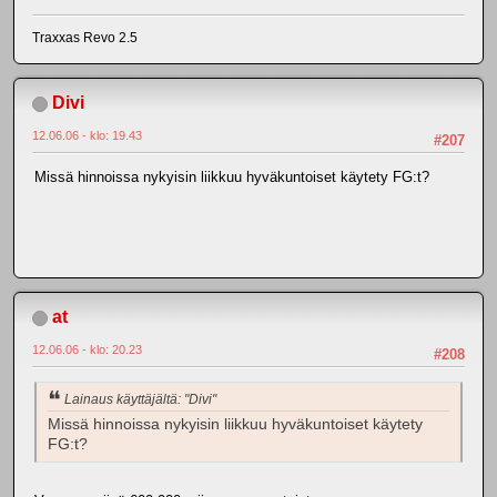
Traxxas Revo 2.5
Divi
12.06.06 - klo: 19.43
#207
Missä hinnoissa nykyisin liikkuu hyväkuntoiset käytety FG:t?
at
12.06.06 - klo: 20.23
#208
Lainaus käyttäjältä: "Divi"
Missä hinnoissa nykyisin liikkuu hyväkuntoiset käytety
FG:t?