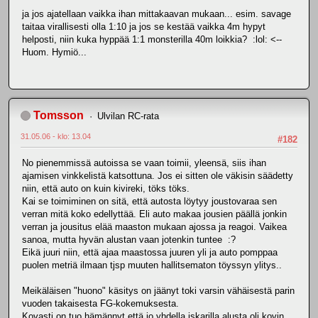
ja jos ajatellaan vaikka ihan mittakaavan mukaan... esim. savage
taitaa virallisesti olla 1:10 ja jos se kestää vaikka 4m hypyt
helposti, niin kuka hyppää 1:1 monsterilla 40m loikkia? :lol: <--
Huom. Hymiö...
Tomsson
Ulvilan RC-rata
31.05.06 - klo: 13.04
#182
No pienemmissä autoissa se vaan toimii, yleensä, siis ihan
ajamisen vinkkelistä katsottuna. Jos ei sitten ole väkisin säädetty
niin, että auto on kuin kivireki, töks töks.
Kai se toimiminen on sitä, että autosta löytyy joustovaraa sen
verran mitä koko edellyttää. Eli auto makaa jousien päällä jonkin
verran ja jousitus elää maaston mukaan ajossa ja reagoi. Vaikea
sanoa, mutta hyvän alustan vaan jotenkin tuntee :?
Eikä juuri niin, että ajaa maastossa juuren yli ja auto pomppaa
puolen metriä ilmaan tjsp muuten hallitsematon töyssyn ylitys..
Meikäläisen "huono" käsitys on jäänyt toki varsin vähäisestä parin
vuoden takaisesta FG-kokemuksesta.
Kovasti on tuo hämännyt että jo yhdella iskarilla alusta oli kovin