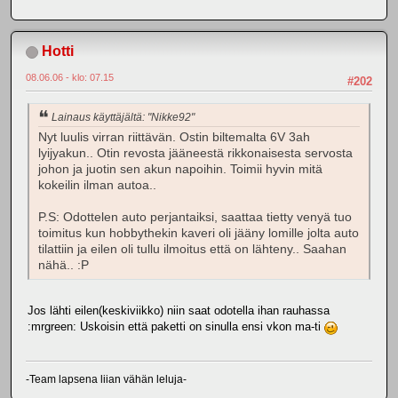
Hotti
08.06.06 - klo: 07.15
#202
Lainaus käyttäjältä: "Nikke92"
Nyt luulis virran riittävän. Ostin biltemalta 6V 3ah
lyijyakun.. Otin revosta jääneestä rikkonaisesta servosta
johon ja juotin sen akun napoihin. Toimii hyvin mitä
kokeilin ilman autoa..
P.S: Odottelen auto perjantaiksi, saattaa tietty venyä tuo
toimitus kun hobbythekin kaveri oli jääny lomille jolta auto
tilattiin ja eilen oli tullu ilmoitus että on lähteny.. Saahan
nähä.. :P
Jos lähti eilen(keskiviikko) niin saat odotella ihan rauhassa
:mrgreen: Uskoisin että paketti on sinulla ensi vkon ma-ti
-Team lapsena liian vähän leluja-