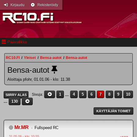
Kirjaudu
Rekisteröidy
Päävalikko
RC10.FI
/
Yleiset
/
Bensa-autot
/
Bensa-autot
Bensa-autot
Aloittaja pfohr, 01.01.06 - klo: 11.38
1
...
4
5
6
7
8
9
10
Sivuja
SIIRRY ALAS
...
130
KÄYTTÄJÄN TOIMET
Mr.MR
Fullspeed RC
31.05.06 - klo: 10.55