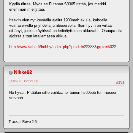
Kyyllä riittää. Myös se Futaban S3305 riittää, jos merkki
enemmän miellyttää.
Itsekin olen nyt keväällä ajellut 1900mah akulla, kahdella
voimaservolla ja yhdellä jumboservolla. Ihan hyvin on virtaa
riittänyt, joskin käytössä on ledinäyttöinen akkuvahti. Osaapa olla
ajoissa sitten latailemassa akkua.
http://www.sabe.fi/hobby/index.php?prodid=22388&grpid=5022
Nikke92
01.06.06 - klo: 21.06
#191
No hyvä.. Pitääkin sitte vaihtaa toi toinen hs805bb tommoseen
servoon..
Traxxas Revo 2.5