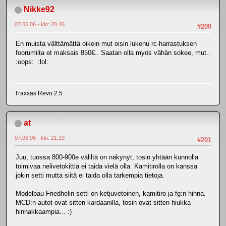
Nikke92
07.06.06 - klo: 20.46
#200
En muista välttämättä oikein mut oisin lukenu rc-harrastuksen
foorumilta et maksais 850€.. Saatan olla myös vähän sokee, mut..
:oops: :lol:
Traxxas Revo 2.5
at
07.06.06 - klo: 21.19
#201
Juu, tuossa 800-900e väliltä on näkynyt, tosin yhtään kunnolla
toimivaa nelivetokittiä ei taida vielä olla. Kamitirolla on kanssa
jokin setti mutta siitä ei taida olla tarkempia tietoja.
Modelbau Friedhelin setti on ketjuvetoinen, kamitiro ja fg:n hihna.
MCD:n autot ovat sitten kardaanilla, tosin ovat sitten hiukka
hinnakkaampia... :)