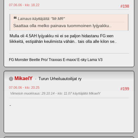
07.06.06 - klo: 18.22
#198
Lainaus käyttäjältä: "Mr.MR"
Saattaa olla melko painava tuommoinen lyijyakku..
Mulla oli 4.5AH lyijyakku nii ei se paljon hidastanu FG:een
liikkeitä, estipähän keulimista vähän.. tais olla alle kilon se..
FG Monster Beetle Pro/ Traxxas E-maxx/ E-sky Lama V3
MikaelY
Turun Urheiluautoilijat ry
07.06.06 - klo: 20.25
#199
Viimeisin muokkaus
: 29.10.14 - klo: 11.07 käyttäjältä MikaelY
-