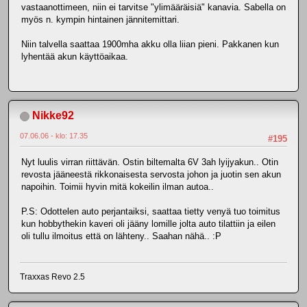
vastaanottimeen, niin ei tarvitse "ylimääräisiä" kanavia. Sabella on
myös n. kympin hintainen jännitemittari.
Niin talvella saattaa 1900mha akku olla liian pieni. Pakkanen kun
lyhentää akun käyttöaikaa.
Nikke92
07.06.06 - klo: 17.35
#195
Nyt luulis virran riittävän. Ostin biltemalta 6V 3ah lyijyakun.. Otin
revosta jääneestä rikkonaisesta servosta johon ja juotin sen akun
napoihin. Toimii hyvin mitä kokeilin ilman autoa..
P.S: Odottelen auto perjantaiksi, saattaa tietty venyä tuo toimitus
kun hobbythekin kaveri oli jääny lomille jolta auto tilattiin ja eilen
oli tullu ilmoitus että on lähteny.. Saahan nähä.. :P
Traxxas Revo 2.5