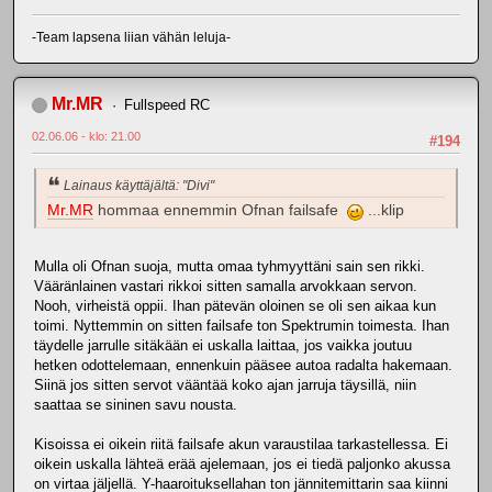
-Team lapsena liian vähän leluja-
Mr.MR
Fullspeed RC
02.06.06 - klo: 21.00
#194
Lainaus käyttäjältä: "Divi"
Mr.MR
hommaa ennemmin Ofnan failsafe
...klip
Mulla oli Ofnan suoja, mutta omaa tyhmyyttäni sain sen rikki.
Vääränlainen vastari rikkoi sitten samalla arvokkaan servon.
Nooh, virheistä oppii. Ihan pätevän oloinen se oli sen aikaa kun
toimi. Nyttemmin on sitten failsafe ton Spektrumin toimesta. Ihan
täydelle jarrulle sitäkään ei uskalla laittaa, jos vaikka joutuu
hetken odottelemaan, ennenkuin pääsee autoa radalta hakemaan.
Siinä jos sitten servot vääntää koko ajan jarruja täysillä, niin
saattaa se sininen savu nousta.
Kisoissa ei oikein riitä failsafe akun varaustilaa tarkastellessa. Ei
oikein uskalla lähteä erää ajelemaan, jos ei tiedä paljonko akussa
on virtaa jäljellä. Y-haaroituksellahan ton jännitemittarin saa kiinni