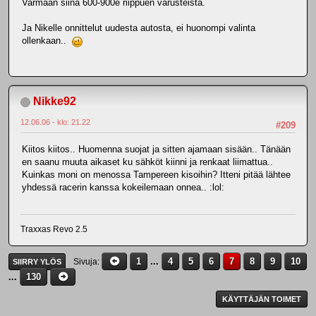
Varmaan siinä 600-900e riippuen varusteista.
Ja Nikelle onnittelut uudesta autosta, ei huonompi valinta
ollenkaan..
Nikke92
12.06.06 - klo: 21.22
#209
Kiitos kiitos.. Huomenna suojat ja sitten ajamaan sisään.. Tänään
en saanu muuta aikaset ku sähköt kiinni ja renkaat liimattua..
Kuinkas moni on menossa Tampereen kisoihin? Itteni pitää lähtee
yhdessä racerin kanssa kokeilemaan onnea.. :lol:
Traxxas Revo 2.5
1
...
4
5
6
7
8
9
10
Sivuja
SIIRRY YLÖS
...
130
KÄYTTÄJÄN TOIMET