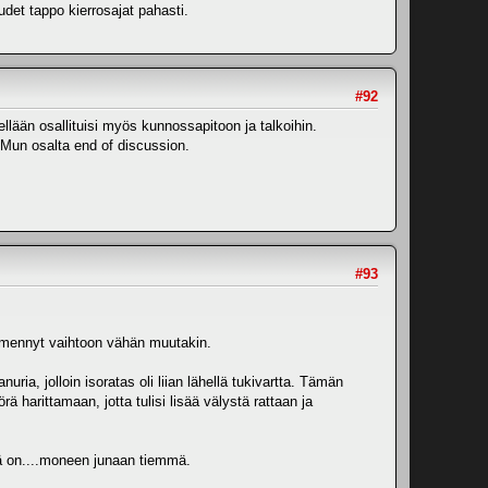
det tappo kierrosajat pahasti.
#92
elellään osallituisi myös kunnossapitoon ja talkoihin.
Mun osalta end of discussion.
#93
is mennyt vaihtoon vähän muutakin.
ria, jolloin isoratas oli liian lähellä tukivartta. Tämän
rä harittamaan, jotta tulisi lisää välystä rattaan ja
ä on....moneen junaan tiemmä.