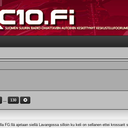
...
130
a FG:llä ajetaan siellä Lavangossa silloin ku keli on sellanen ettei krossarit sie