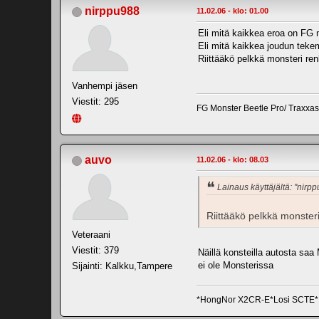
nirppu988
11.02.06 - klo: 01.00
Eli mitä kaikkea eroa on FG m
Eli mitä kaikkea joudun teke
Riittääkö pelkkä monsteri renk
Vanhempi jäsen
Viestit: 295
FG Monster Beetle Pro/ Traxxa
auvo
11.02.06 - klo: 08.03
Lainaus käyttäjältä: "nirp
Riittääkö pelkkä monsteri
Veteraani
Viestit: 379
Näillä konsteilla autosta saa
ei ole Monsterissa
Sijainti: Kalkku,Tampere
*HongNor X2CR-E*Losi SCTE*