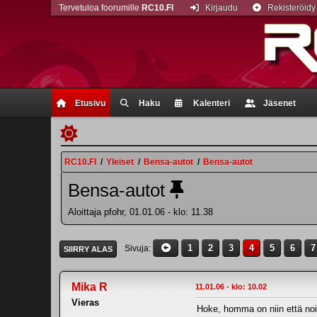
Tervetuloa foorumille
RC10.FI
Kirjaudu
Rekisteröidy
Etusivu
Haku
Kalenteri
Jäsenet
RC10.FI
/
Yleiset
/
Bensa-autot
/
Bensa-autot
Bensa-autot
Aloittaja pfohr, 01.01.06 - klo: 11.38
1
2
3
4
5
6
7
Sivuja
SIIRRY ALAS
Mika R
11.01.06 - klo: 10.02
Vieras
Hoke, homma on niin että noill