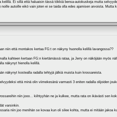
a kelillä. Ei sillä että haluaisin tässä tökkiä bensa-autokuskeja mutta selvyyde
noille autoille eikö vain joten ei se taida olla edes ajamisen arvoista. Mutta ko
n niin että montakos kertaa FG:t on näkyny huonolla kelillä lavangossa??
ilmalla kahteen kertaan FG:n kiertämässä rataa, ja Jerry on näköjään myös näh
lla näkynyt hienolla kelillä.
n näkynyt kostealla radalla tehtyjä jälkiä muista kuin krossareista.
lvyydeksi että minä olin viimekesänä varmasti 3 eniten radalla olijoiden joukoss
ossareihin niin jooo... kiihtyyhän ne ja kulkee, mutta rata on ikävästi sen koko
dät varsinkin.
ssaria niin joo menihän se kovaa kun oli silee kohta, mutta ei mitään jakoa k