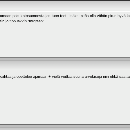
amaan pois kotosuomesta jos tuon teet. lisäksi pitäs olla vähän pirun hyvä kus
ain jo tippuakkin :mrgreen:
aihtaa ja opettelee ajamaan + vielä voittaa suuria arvokisoja niin ehkä saattaa