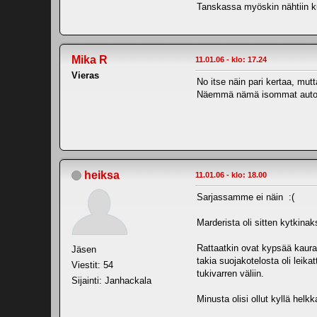
Tanskassa myöskin nähtiin kun
Mika R
11.01.06 - klo: 17.24
Vieras
No itse näin pari kertaa, mutta
Näemmä nämä isommat autot o
heiksa
11.01.06 - klo: 18.00
Sarjassamme ei näin :(
Marderista oli sitten kytkina
Rattaatkin ovat kypsää kauraa,
Jäsen
takia suojakotelosta oli leikat
Viestit: 54
tukivarren väliin.
Sijainti: Janhackala
Minusta olisi ollut kyllä he