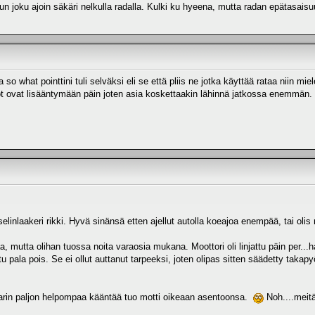
 joku ajoin säkäri nelkulla radalla. Kulki ku hyeena, mutta radan epätasaisuu
 so what pointtini tuli selväksi eli se että pliis ne jotka käyttää rataa niin mi
vat lisääntymään päin joten asia koskettaakin lähinnä jatkossa enemmän. 
kselinlaakeri rikki. Hyvä sinänsä etten ajellut autolla koeajoa enempää, tai ol
 mutta olihan tuossa noita varaosia mukana. Moottori oli linjattu päin per...hanu
tu pala pois. Se ei ollut auttanut tarpeeksi, joten olipas sitten säädetty takapyö
lkkarin paljon helpompaa kääntää tuo motti oikeaan asentoonsa.
Noh....meit