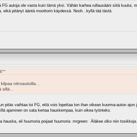
ä FG autoja ole vasta kuin tämä yksi. Vähän karhea rullausääni siitä kuului, m
a, eikä pitänyt ääntä moottorin käydessä. Nooh...kyllä tää tästä.
KE*"
ilpaa nitroautoilla...
sillä...
 pitäs vaihtaa toi FG, että vois lopettaa ton ihan oikean kuorma-auton ajon ja
lä sillä ajaminen on sata kertaa hauskempaa, kuin oikea työnteko.
lla hauska, eli huumoria poijaat huumoria :mrgreen: Äläkee olko niin tosikkoja.