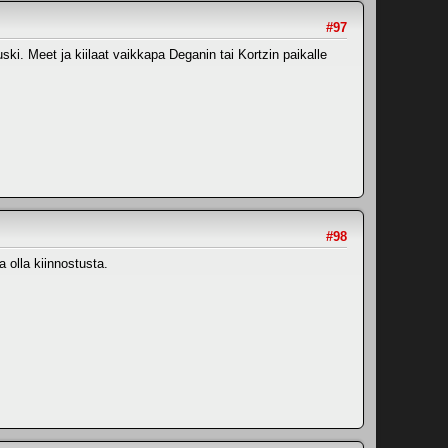
#97
ki. Meet ja kiilaat vaikkapa Deganin tai Kortzin paikalle
#98
 olla kiinnostusta.