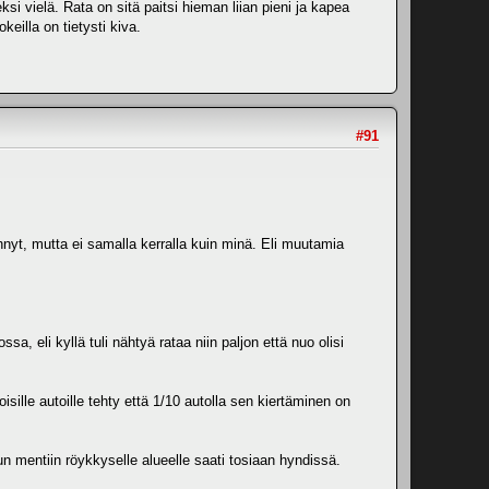
ksi vielä. Rata on sitä paitsi hieman liian pieni ja kapea
keilla on tietysti kiva.
#91
nyt, mutta ei samalla kerralla kuin minä. Eli muutamia
a, eli kyllä tuli nähtyä rataa niin paljon että nuo olisi
isille autoille tehty että 1/10 autolla sen kiertäminen on
un mentiin röykkyselle alueelle saati tosiaan hyndissä.