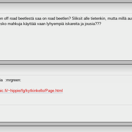
n off road beetlestä saa on road beetlen? Sliksit alle tietenkin, mutta millä a
Olisko mahkuja käyttää vaan lyhyempiä iskareita ja jousia???
ia :mrgreen:
ic.fi/~hippie/fg/kytkinkello/Page.html