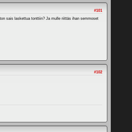
#101
uton sais laskettua tonttiin? Ja mulle riittäs ihan semmoset
#102