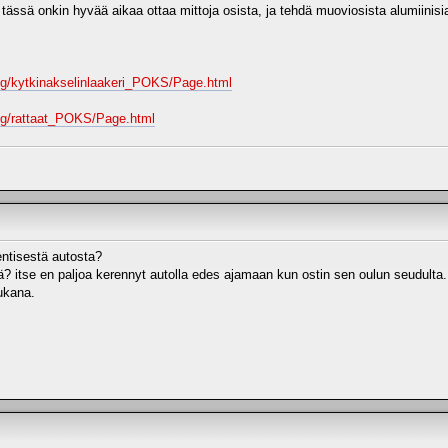
 tässä onkin hyvää aikaa ottaa mittoja osista, ja tehdä muoviosista alumiini
/fg/kytkinakselinlaakeri_POKS/Page.html
/fg/rattaat_POKS/Page.html
entisestä autosta?
tä? itse en paljoa kerennyt autolla edes ajamaan kun ostin sen oulun seudulta.
ukana.