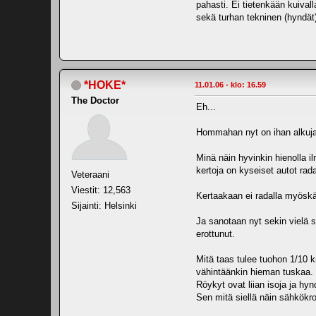
pahasti. Ei tietenkään kuivall
sekä turhan tekninen (hyndät) 
*HOKE*
11.01.06 - klo: 16.59
The Doctor
Eh...
Hommahan nyt on ihan alkujaa
Minä näin hyvinkin hienolla 
kertoja on kyseiset autot rada
Veteraani
Viestit: 12,563
Kertaakaan ei radalla myöskää
Sijainti: Helsinki
Ja sanotaan nyt sekin vielä se
erottunut.
Mitä taas tulee tuohon 1/10 kr
vähintäänkin hieman tuskaa.
Röykyt ovat liian isoja ja hyn
Sen mitä siellä näin sähkökro