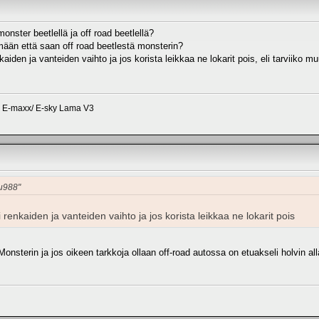
onster beetlellä ja off road beetlellä?
mään että saan off road beetlestä monsterin?
aiden ja vanteiden vaihto ja jos korista leikkaa ne lokarit pois, eli tarviiko m
s E-maxx/ E-sky Lama V3
pu988"
 renkaiden ja vanteiden vaihto ja jos korista leikkaa ne lokarit pois
 Monsterin ja jos oikeen tarkkoja ollaan off-road autossa on etuakseli holvin 