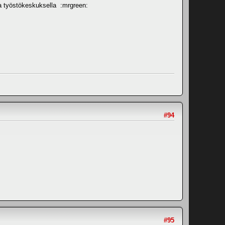
sia työstökeskuksella :mrgreen:
#94
#95