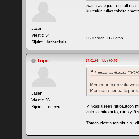
Sama auto juu...ei mulla näit
kuitenkin rullas takeltelematt
Jäsen
Viestit: 54
FG Marder - FG Comp
Sijainti: Janhackala
Tripe
14.01.06 - klo: 00.49
Lainaus käyttäjältä: "*HO
Moni muu ajaa vakavasti k
Moni jopa tienaa leipänsä 
Jäsen
Viestit: 56
Minkäslaiseen Nitroautoon mun
Sijainti: Tampere
auto tai nitro-auto, niin kyl
Tämän viestin tarkoitus oli o