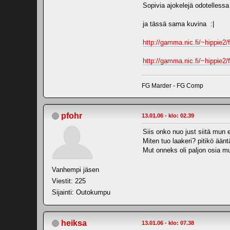
Sopivia ajokelejä odotellessa
ja tässä sama kuvina :|
http://gamma.nic.fi/~hippie2
http://gamma.nic.fi/~hippie2
FG Marder - FG Comp
pfohr
13.01.06 - klo: 02.39
Siis onko nuo just siitä mun 
Miten tuo laakeri? pitikö ään
Mut onneks oli paljon osia m
Vanhempi jäsen
Viestit: 225
Sijainti: Outokumpu
heiksa
13.01.06 - klo: 07.38