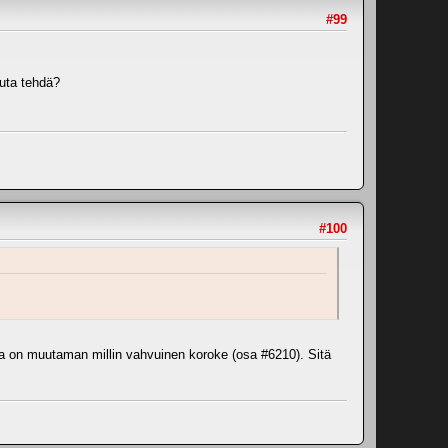
#99
uuta tehdä?
#100
alla on muutaman millin vahvuinen koroke (osa #6210). Sitä