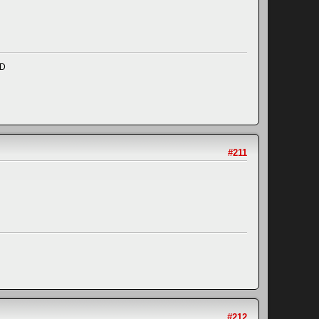
ND
#211
#212