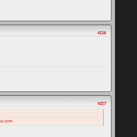
#216
#217
na.com