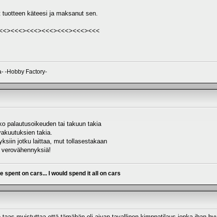
t tuotteen käteesi ja maksanut sen.
<<><<<><<<><<<><<<><<<><<<
- -Hobby Factory-
oko palautusoikeuden tai takuun takia
 vakuutuksien takia.
nyksiin jotku laittaa, mut tollasestakaan
a verovähennyksiä!
ve spent on cars... I would spend it all on cars
 taas muistuttaa että tämähän oli aivan tavallinen kimppatilaus jonka ihan 