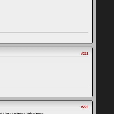
#221
#222
hyvää hyvyyttämme järjestimme.