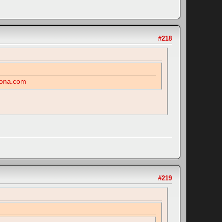
#218
ona.com
#219