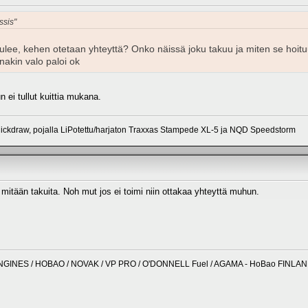
ssis"
tulee, kehen otetaan yhteyttä? Onko näissä joku takuu ja miten se hoitu
inakin valo paloi ok
 ei tullut kuittia mukana.
ickdraw, pojalla LiPotettu/harjaton Traxxas Stampede XL-5 ja NQD Speedstorm
mitään takuita. Noh mut jos ei toimi niin ottakaa yhteyttä muhun.
NGINES / HOBAO / NOVAK / VP PRO / O'DONNELL Fuel / AGAMA - HoBao FINLA