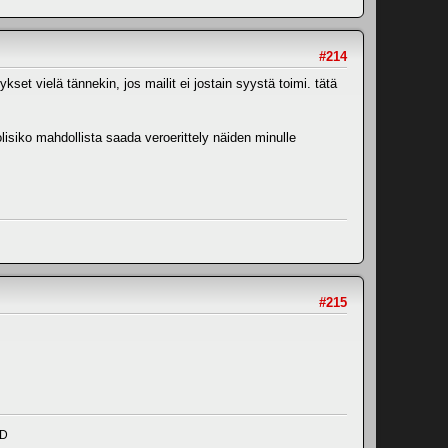
#214
set vielä tännekin, jos mailit ei jostain syystä toimi. tätä
 olisiko mahdollista saada veroerittely näiden minulle
#215
ND