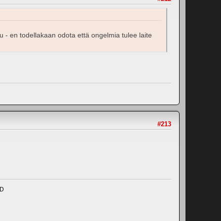
u - en todellakaan odota että ongelmia tulee laite
#213
ND