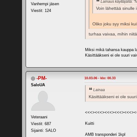
Lainaus käyttäjältä: "
Vanhempi jäsen
Voin lähettää sinulle 
Viestit: 124
Oliko joku syy miksi kui
turhaa vaivaa, mihin niitä
Miksi mikä tahansa kauppa la
Käsittääkseni ei ole suuri vaiv
-PM-
10.03.06 - klo: 00.33
SaloUA
Lainaa
Käsittääkseni ei ole suuri 
<<<><<<><<<><<<><<<><
Veteraani
Kuitti
Viestit: 687
Sijainti: SALO
AMB transponderi 1kpl