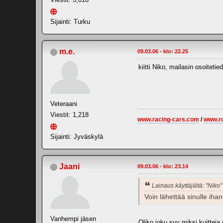
Sijainti: Turku
m.e.
09.03.06 - klo: 22.25
kiitti Niko, mailasin osoitetie
Veteraani
Viestit: 1,218
www.racing-cars.com
/
www.r
Sijainti: Jyväskylä
Jaani
09.03.06 - klo: 23.14
Lainaus käyttäjältä: "Niko"
Voin lähettää sinulle ihan
Vanhempi jäsen
Oliko joku syy miksi kuitteja