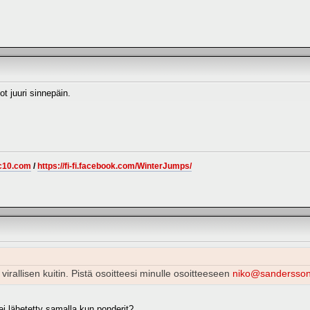
dot juuri sinnepäin.
c10.com
/
https://fi-fi.facebook.com/WinterJumps/
 virallisen kuitin. Pistä osoitteesi minulle osoitteeseen
niko@sandersso
 ei lähetetty samalla kun ponderit?