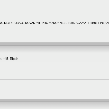
NGINES / HOBAO / NOVAK / VP PRO / O'DONNELL Fuel / AGAMA - HoBao FINLA
sa: *45. RipaK