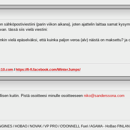
sähköpostiviestiini (parin viikon aikana), joten ajattelin laittaa samat kysymyk
an. tässä siis vielä viestini:
itenkin vielä epäselväksi, että kuinka paljon veroa (alv) näistä on maksettu? ja
c10.com
/
https://fi-fi.facebook.com/WinterJumps/
allisen kuitin. Pistä osoitteesi minulle osoitteeseen
niko@sanderssona.com
NGINES / HOBAO / NOVAK / VP PRO / O'DONNELL Fuel / AGAMA - HoBao FINLA