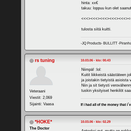
hinta: xx€
takuu: loppuu kun olet saanu
<<<><<<><<<><<<><<<><
tulosta siitä kuitti.
-JQ Products- BULLITT -Piranha
rs tuning
10.03.06 - klo: 00.43
Niimpä! :lol:
Kuitit liikkeistä säästäteen j
ja joistakin tietyistä asioista
Niin ja sit tietysti verovähen
tuskin yksityiset henkilöt sa
Veteraani
Viestit: 2,069
Sijainti: Vaasa
If i had all of the money that i´
*HOKE*
10.03.06 - klo: 02.29
The Doctor
Anteeksi nyt, mutta on pakko