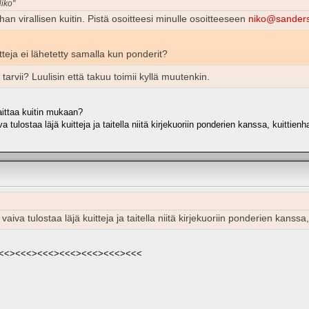
Niko"
ihan virallisen kuitin. Pistä osoitteesi minulle osoitteeseen
niko@sander
tteja ei lähetetty samalla kun ponderit?
 tarvii? Luulisin että takuu toimii kyllä muutenkin.
ittaa kuitin mukaan?
a tulostaa läjä kuitteja ja taitella niitä kirjekuoriin ponderien kanssa, kuittienh
vaiva tulostaa läjä kuitteja ja taitella niitä kirjekuoriin ponderien kanssa,
<<><<<><<<><<<><<<><<<><<<