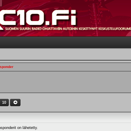
nsponder
10
sponderit on lähetetty.