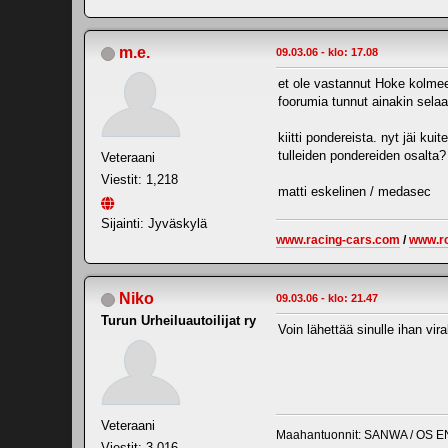
m.e.
09.03.06 - klo: 17.08
et ole vastannut Hoke kolmeen 
foorumia tunnut ainakin selaav
kiitti pondereista. nyt jäi ku
tulleiden pondereiden osalta?
Veteraani
Viestit: 1,218
matti eskelinen / medasec
Sijainti: Jyväskylä
www.racing-cars.com
/
www.r
Niko
09.03.06 - klo: 21.47
Turun Urheiluautoilijat ry
Voin lähettää sinulle ihan vir
Veteraani
Maahantuonnit: SANWA / OS E
Viestit: 3,016