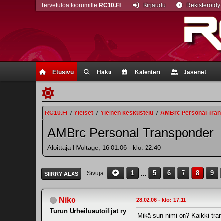
Tervetuloa foorumille
RC10.FI
Kirjaudu
Rekisteröidy
Etusivu
Haku
Kalenteri
Jäsenet
RC10.FI
/
Yleiset
/
Yleinen keskustelu
/
AMBrc Personal Tra
AMBrc Personal Transponder
Aloittaja HVoltage, 16.01.06 - klo: 22.40
1
...
5
6
7
8
9
Sivuja
SIIRRY ALAS
Niko
28.02.06 - klo: 17.11
Turun Urheiluautoilijat ry
Mikä sun nimi on? Kaikki tran