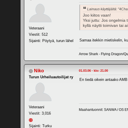
Lainaus käyttäjältä: "4Cha
Joo kiitos vaan!
Yksi juttu: Jos ongelmia 
kyllä näytti toimivan tai a
Veteraani
Viestit: 512
Samaa itekkin mietiskelin, kun
Sijainti: Pöytyä, turun lähel
Arrow Shark - Flying Dragon/Qu
Niko
01.03.06 - klo: 21.00
Turun Urheiluautoilijat ry
En tiedä oikein antaako AMB 
Veteraani
Maahantuonnit: SANWA / OS E
Viestit: 3,016
Sijainti: Turku