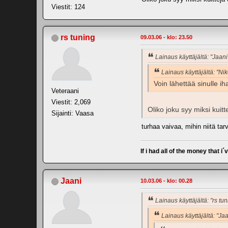
Viestit: 124
rs tuning
09.03.06 - klo: 23.50
Lainaus käyttäjältä: "Jaani
Lainaus käyttäjältä: "Nik
Voin lähettää sinulle ih
Veteraani
Viestit: 2,069
Oliko joku syy miksi kuit
Sijainti: Vaasa
turhaa vaivaa, mihin niitä tar
If i had all of the money that i´
Jaani
10.03.06 - klo: 00.28
Lainaus käyttäjältä: "rs tun
Lainaus käyttäjältä: "Jaa