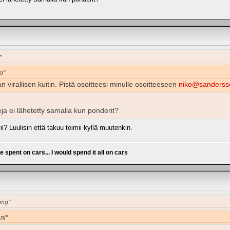
"
o"
an virallisen kuitin. Pistä osoitteesi minulle osoitteeseen
niko@sanderss
teja ei lähetetty samalla kun ponderit?
vii? Luulisin että takuu toimii kyllä muutenkin.
ve spent on cars... I would spend it all on cars
ing"
ni"