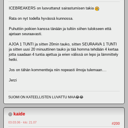
ICEBREAKERS on luovuttanut sairastumisen takia
Rata on nyt todella hyvässä kunnossa.
Puhuttiin poikien kanssa tänään ja tultiin siihen tulokseen että
ajetaan seuraavasti.
AJOA 1 TUNTI ja sitten 20min tauko, sitten SEURAAVA 1 TUNTI
ja sitten uusi 20 minuuttinen tauko ja tää homma tehdään 4 kertaa
jotta saadaan 4 tuntia ajettua ja erien välissä on lepo ja lämmittely
hetki.
Jos on tähän kommentteja niin nopeasti ilmoja tulemaan....
Jerzi
SUOMI ON KATEELLISTEN LUVATTU MAA😂😂
kaide
03.03.06 - klo: 21.07
#200