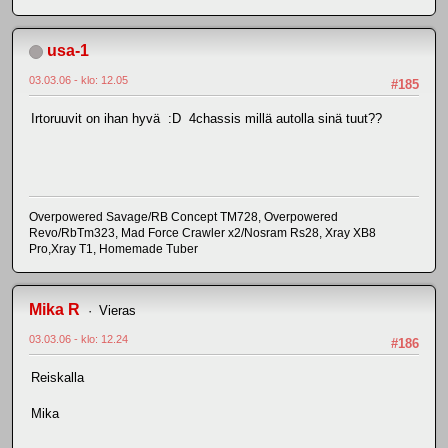
usa-1
03.03.06 - klo: 12.05
#185
Irtoruuvit on ihan hyvä :D 4chassis millä autolla sinä tuut??
Overpowered Savage/RB Concept TM728, Overpowered
Revo/RbTm323, Mad Force Crawler x2/Nosram Rs28, Xray XB8
Pro,Xray T1, Homemade Tuber
Mika R
Vieras
03.03.06 - klo: 12.24
#186
Reiskalla
Mika