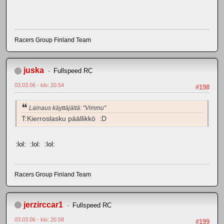
Racers Group Finland Team
juska
Fullspeed RC
03.03.06 - klo: 20.54
#198
Lainaus käyttäjältä: "Vimmu"
T:Kierroslasku päällikkö :D
:lol: :lol: :lol:
Racers Group Finland Team
jerzirccar1
Fullspeed RC
03.03.06 - klo: 20.58
#199