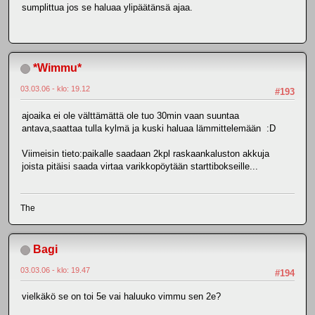
sumplittua jos se haluaa ylipäätänsä ajaa.
*Wimmu*
03.03.06 - klo: 19.12
#193
ajoaika ei ole välttämättä ole tuo 30min vaan suuntaa
antava,saattaa tulla kylmä ja kuski haluaa lämmittelemään :D
Viimeisin tieto:paikalle saadaan 2kpl raskaankaluston akkuja
joista pitäisi saada virtaa varikkopöytään starttibokseille...
The
Bagi
03.03.06 - klo: 19.47
#194
vielkäkö se on toi 5e vai haluuko vimmu sen 2e?