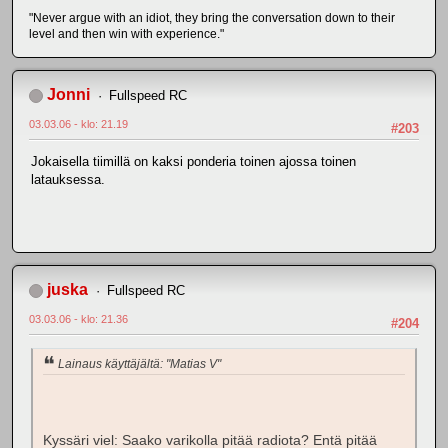
"Never argue with an idiot, they bring the conversation down to their
level and then win with experience."
Jonni
Fullspeed RC
03.03.06 - klo: 21.19
#203
Jokaisella tiimillä on kaksi ponderia toinen ajossa toinen
latauksessa.
juska
Fullspeed RC
03.03.06 - klo: 21.36
#204
Lainaus käyttäjältä: "Matias V"
Kyssäri viel: Saako varikolla pitää radiota? Entä pitää