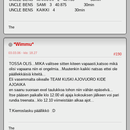
UNCLE BENS SAMI 3 40.875 30min
UNCLE BENS KAIKKI 4 30min
The
*Wimmu*
03.03.06 - klo: 18.27
#190
TOSSA OLIS...MIKA valitsee sitten kiteen vapaasti,katsoo mikä
olisi vapaana niin ei ongelmia...Muutenkin kaikki natsas ettei ole
päällekkäisiä kiteitä...
Eli vasemmalta oikealle TEAM KUSKI AJOVUORO KIDE
AJOAIKA
en saanu suoraan exel taulukkoa tohon niin vähän epäselvä...
Itse pääsen paikalle klo 12.00 eli ajaja kokouksen jälkeen voi pari
rundia treenata...klo 12.10 viimeistään alkaa ajot...
T:Kierroslasku päällikkö :D
The