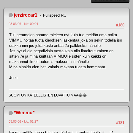
jerzirccar1
Fullspeed RC
03.03.06 - klo: 00.04
#180
Tuli semmoien homma mieleen nyt kuin tuo meidän oma poika
VIMMU hoitaa tuota kieroksen laskentaa joka on sekin todella iso
urakka niin jos joka kuski antaa 2e palkkioksi hänelle.
Jos nyt ei ole negatiivisia vastauksia niin ilmoitautuminen on
sitten 7e ja minä kuittaan VIMMUlle sitten kuin kaikki on
maksannut ilmoittautumis maksun niin hänelle.
Minä ainakin olen heti valmis maksaa tuosta hommasta.
Jerzi
SUOMI ON KATEELLISTEN LUVATTU MAA😂😂
*Wimmu*
03.03.06 - klo: 01.27
#181
En mä mitään rahaa tarvitse...Kahvia ja ruokaa that`s it... :D