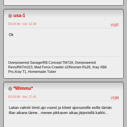
usa-1
03.03.06 - klo: 12.30
#187
Ok
Overpowered Savage/RB Concept TM728, Overpowered
Revo/RbTm323, Mad Force Crawler x2/Nosram Rs28, Xray XB8
Pro,Xray T1, Homemade Tuber
*Wimmu*
03.03.06 - klo: 17.41
#188
Laitan valmiit tiimit,ajo vuorot ja kiteet ajovuoroille esille tämän
illan aikana tänne...menee pikkasen aikaa järjestellä kaikki...