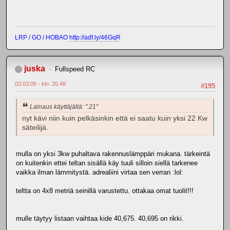
LRP / GO / HOBAO
http://adf.ly/46GqR
juska
Fullspeed RC
03.03.06 - klo: 20.48
#195
Lainaus käyttäjältä: ".21"
nyt kävi niin kuin pelkäsinkin että ei saatu kuin yksi 22 Kw
säteilijä.
mulla on yksi 3kw puhaltava rakennuslämppäri mukana. tärkeintä
on kuitenkin ettei teltan sisällä käy tuuli silloin siellä tarkenee
vaikka ilman lämmitystä. adrealiini virtaa sen verran :lol:
teltta on 4x8 metriä seinillä varustettu. ottakaa omat tuolit!!!
mulle täytyy listaan vaihtaa kide 40,675. 40,695 on rikki.