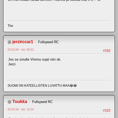
The
jerzirccar1
Fullspeed RC
03.03.06 - klo: 09.52
#182
Jos se sinulle Vimmu sopii niin ok.
Jerzi
SUOMI ON KATEELLISTEN LUVATTU MAA😂😂
Tuukka
Fullspeed RC
03.03.06 - klo: 10.04
#183