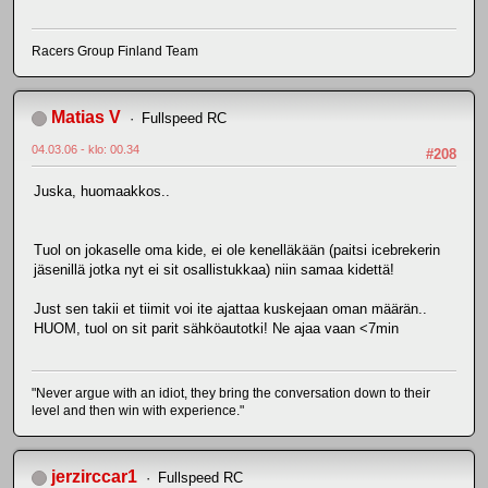
Racers Group Finland Team
Matias V
Fullspeed RC
04.03.06 - klo: 00.34
#208
Juska, huomaakkos..
Tuol on jokaselle oma kide, ei ole kenelläkään (paitsi icebrekerin
jäsenillä jotka nyt ei sit osallistukkaa) niin samaa kidettä!
Just sen takii et tiimit voi ite ajattaa kuskejaan oman määrän..
HUOM, tuol on sit parit sähköautotki! Ne ajaa vaan <7min
"Never argue with an idiot, they bring the conversation down to their
level and then win with experience."
jerzirccar1
Fullspeed RC