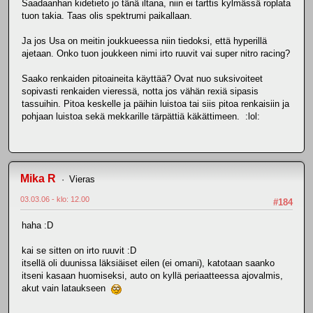
Saadaanhan kidetieto jo tänä iltana, niin ei tarttis kylmässä roplata
tuon takia. Taas olis spektrumi paikallaan.
Ja jos Usa on meitin joukkueessa niin tiedoksi, että hyperillä
ajetaan. Onko tuon joukkeen nimi irto ruuvit vai super nitro racing?
Saako renkaiden pitoaineita käyttää? Ovat nuo suksivoiteet
sopivasti renkaiden vieressä, notta jos vähän rexiä sipasis
tassuihin. Pitoa keskelle ja päihin luistoa tai siis pitoa renkaisiin ja
pohjaan luistoa sekä mekkarille tärpättiä käkättimeen. :lol:
Mika R
Vieras
03.03.06 - klo: 12.00
#184
haha :D
kai se sitten on irto ruuvit :D
itsellä oli duunissa läksiäiset eilen (ei omani), katotaan saanko
itseni kasaan huomiseksi, auto on kyllä periaatteessa ajovalmis,
akut vain lataukseen