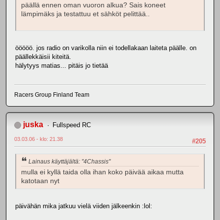
päällä ennen oman vuoron alkua? Sais koneet
lämpimäks ja testattuu et sähköt pelittää..
ööööö. jos radio on varikolla niin ei todellakaan laiteta päälle. on
päällekkäisii kiteitä.
hälytyys matias... pitäis jo tietää
Racers Group Finland Team
juska
Fullspeed RC
03.03.06 - klo: 21.38
#205
Lainaus käyttäjältä: "4Chassis"
mulla ei kyllä taida olla ihan koko päivää aikaa mutta
katotaan nyt
päivähän mika jatkuu vielä viiden jälkeenkin :lol: