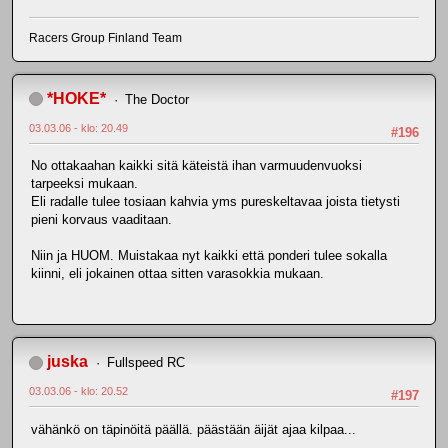
Racers Group Finland Team
*HOKE*
The Doctor
03.03.06 - klo: 20.49
#196
No ottakaahan kaikki sitä käteistä ihan varmuudenvuoksi
tarpeeksi mukaan.
Eli radalle tulee tosiaan kahvia yms pureskeltavaa joista tietysti
pieni korvaus vaaditaan.
Niin ja HUOM. Muistakaa nyt kaikki että ponderi tulee sokalla
kiinni, eli jokainen ottaa sitten varasokkia mukaan.
juska
Fullspeed RC
03.03.06 - klo: 20.52
#197
vähänkö on täpinöitä päällä. päästään äijät ajaa kilpaa...