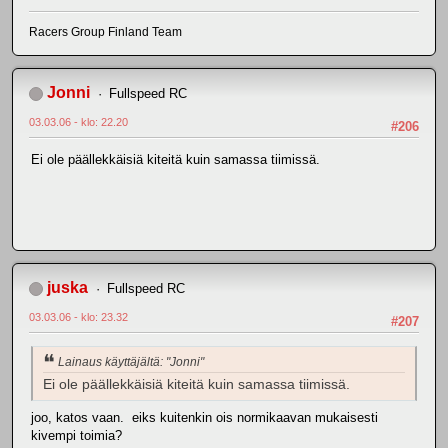
Racers Group Finland Team
Jonni
Fullspeed RC
03.03.06 - klo: 22.20
#206
Ei ole päällekkäisiä kiteitä kuin samassa tiimissä.
juska
Fullspeed RC
03.03.06 - klo: 23.32
#207
Lainaus käyttäjältä: "Jonni"
Ei ole päällekkäisiä kiteitä kuin samassa tiimissä.
joo, katos vaan. eiks kuitenkin ois normikaavan mukaisesti
kivempi toimia?