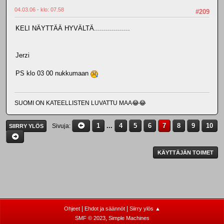
04.03.06 - klo: 07.58
#209
KELI NÄYTTÄÄ HYVÄLTÄ..................
Jerzi
PS klo 03 00 nukkumaan
SUOMI ON KATEELLISTEN LUVATTU MAA😂😂
1
...
4
5
6
7
8
9
10
Sivuja
SIIRRY YLÖS
KÄYTTÄJÄN TOIMET
|
|
Ohjeet
Ehdot ja säännöt
Siirry ylös ▲
,
SMF © 2023
Simple Machines