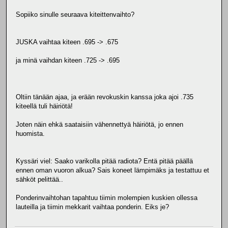
Sopiiko sinulle seuraava kiteittenvaihto?
JUSKA vaihtaa kiteen .695 -> .675
ja minä vaihdan kiteen .725 -> .695
Oltiin tänään ajaa, ja erään revokuskin kanssa joka ajoi .735
kiteellä tuli häiriötä!
Joten näin ehkä saataisiin vähennettyä häiriötä, jo ennen
huomista.
Kyssäri viel: Saako varikolla pitää radiota? Entä pitää päällä
ennen oman vuoron alkua? Sais koneet lämpimäks ja testattuu et
sähköt pelittää..
Ponderinvaihtohan tapahtuu tiimin molempien kuskien ollessa
lauteilla ja tiimin mekkarit vaihtaa ponderin. Eiks je?