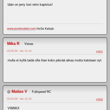
tään on jerry tosi retro kapistus!
www.punkrodder.com
HoSe Kebab
Mika R
Vieras
03.03.06 - klo: 21.10
#201
mulla ei kyllä taida olla ihan koko päivää aikaa mutta katotaan nyt
Matias V
Fullspeed RC
03.03.06 - klo: 21.10
#202
VIMMU!