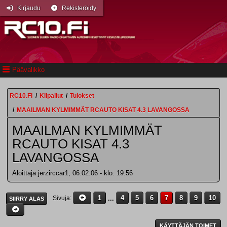
Kirjaudu
Rekisteröidy
Päävalikko
RC10.FI
/
Kilpailut
/
Tulokset
/
MAAILMAN KYLMIMMÄT RCAUTO KISAT 4.3 LAVANGOSSA
MAAILMAN KYLMIMMÄT
RCAUTO KISAT 4.3
LAVANGOSSA
Aloittaja jerzirccar1, 06.02.06 - klo: 19.56
1
...
4
5
6
7
8
9
10
Sivuja
SIIRRY ALAS
KÄYTTÄJÄN TOIMET