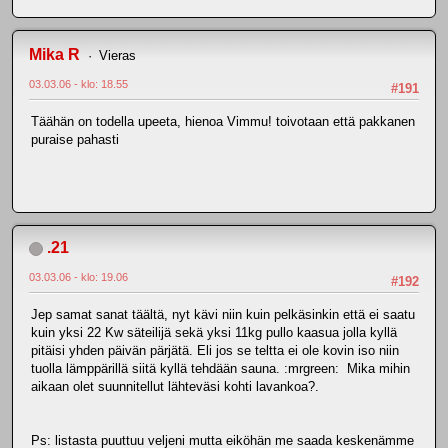
Mika R
Vieras
03.03.06 - klo: 18.55
#191
Täähän on todella upeeta, hienoa Vimmu! toivotaan että pakkanen
puraise pahasti
.21
03.03.06 - klo: 19.06
#192
Jep samat sanat täältä, nyt kävi niin kuin pelkäsinkin että ei saatu
kuin yksi 22 Kw säteilijä sekä yksi 11kg pullo kaasua jolla kyllä
pitäisi yhden päivän pärjätä. Eli jos se teltta ei ole kovin iso niin
tuolla lämppärillä siitä kyllä tehdään sauna. :mrgreen: Mika mihin
aikaan olet suunnitellut lähteväsi kohti lavankoa?.
Ps: listasta puuttuu veljeni mutta eiköhän me saada keskenämme