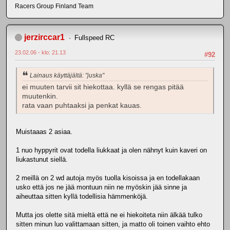
Racers Group Finland Team
jerzirccar1
Fullspeed RC
23.02.06 - klo: 21.13
#92
Lainaus käyttäjältä: "juska"
ei muuten tarvii sit hiekottaa. kyllä se rengas pitää
muutenkin.
rata vaan puhtaaksi ja penkat kauas.
Muistaaas 2 asiaa.
1 nuo hyppyrit ovat todella liukkaat ja olen nähnyt kuin kaveri on
liukastunut siellä.
2 meillä on 2 wd autoja myös tuolla kisoissa ja en todellakaan
usko että jos ne jää montuun niin ne myöskin jää sinne ja
aiheuttaa sitten kyllä todellisia hämmenköjä.
Mutta jos olette sitä mieltä että ne ei hiekoiteta niin älkää tulko
sitten minun luo valittamaan sitten, ja matto oli toinen vaihto ehto