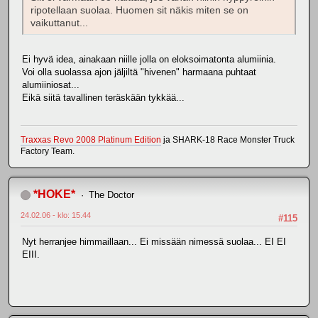
ripotellaan suolaa. Huomen sit näkis miten se on
vaikuttanut...
Ei hyvä idea, ainakaan niille jolla on eloksoimatonta alumiinia.
Voi olla suolassa ajon jäljiltä "hivenen" harmaana puhtaat
alumiiniosat...
Eikä siitä tavallinen teräskään tykkää...
Traxxas Revo 2008 Platinum Edition
ja SHARK-18 Race Monster Truck
Factory Team.
*HOKE*
The Doctor
24.02.06 - klo: 15.44
#115
Nyt herranjee himmaillaan... Ei missään nimessä suolaa... EI EI
EIII.