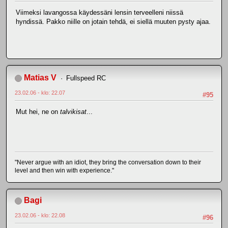
Viimeksi lavangossa käydessäni lensin terveelleni niissä
hyndissä. Pakko niille on jotain tehdä, ei siellä muuten pysty ajaa.
Matias V
Fullspeed RC
23.02.06 - klo: 22.07
#95
Mut hei, ne on
talvikisat
...
"Never argue with an idiot, they bring the conversation down to their
level and then win with experience."
Bagi
23.02.06 - klo: 22.08
#96