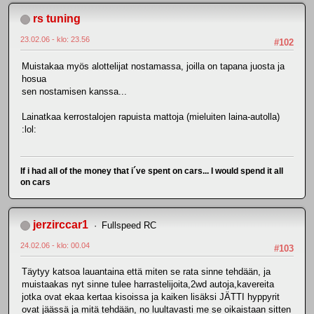
rs tuning
23.02.06 - klo: 23.56
#102
Muistakaa myös alottelijat nostamassa, joilla on tapana juosta ja
hosua
sen nostamisen kanssa...
Lainatkaa kerrostalojen rapuista mattoja (mieluiten laina-autolla)
:lol:
If i had all of the money that i´ve spent on cars... I would spend it all
on cars
jerzirccar1
Fullspeed RC
24.02.06 - klo: 00.04
#103
Täytyy katsoa lauantaina että miten se rata sinne tehdään, ja
muistaakas nyt sinne tulee harrastelijoita,2wd autoja,kavereita
jotka ovat ekaa kertaa kisoissa ja kaiken lisäksi JÄTTI hyppyrit
ovat jäässä ja mitä tehdään, no luultavasti me se oikaistaan sitten