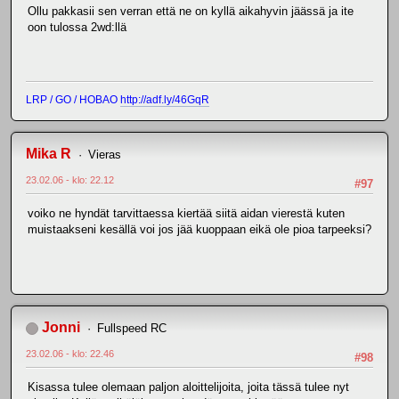
Ollu pakkasii sen verran että ne on kyllä aikahyvin jäässä ja ite
oon tulossa 2wd:llä
LRP / GO / HOBAO
http://adf.ly/46GqR
Mika R
Vieras
23.02.06 - klo: 22.12
#97
voiko ne hyndät tarvittaessa kiertää siitä aidan vierestä kuten
muistaakseni kesällä voi jos jää kuoppaan eikä ole pioa tarpeeksi?
Jonni
Fullspeed RC
23.02.06 - klo: 22.46
#98
Kisassa tulee olemaan paljon aloittelijoita, joita tässä tulee nyt