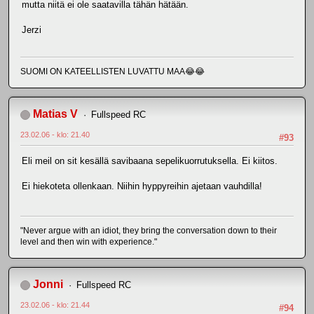
mutta niitä ei ole saatavilla tähän hätään.
Jerzi
SUOMI ON KATEELLISTEN LUVATTU MAA😂😂
Matias V
Fullspeed RC
23.02.06 - klo: 21.40
#93
Eli meil on sit kesällä savibaana sepelikuorrutuksella. Ei kiitos.
Ei hiekoteta ollenkaan. Niihin hyppyreihin ajetaan vauhdilla!
"Never argue with an idiot, they bring the conversation down to their
level and then win with experience."
Jonni
Fullspeed RC
23.02.06 - klo: 21.44
#94