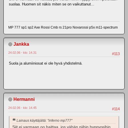
suolaa. Huomen sit näkis miten se on vaikuttanut...
MP 777 sp1 sp2 Axe Rossi Cmb rs 21pro Novarossi p5x m11-spectrum
Jankka
24.02.06 - klo: 14.31
#113
Suola ja alumiiniosat ei ole hyvä yhdistelmä.
Hermanni
24.02.06 - klo: 14.45
#114
Lainaus käyttäjältä: "inferno mp777"
Siit ei varmaan oo haittaa, jos vähän niihin hyppyreihin