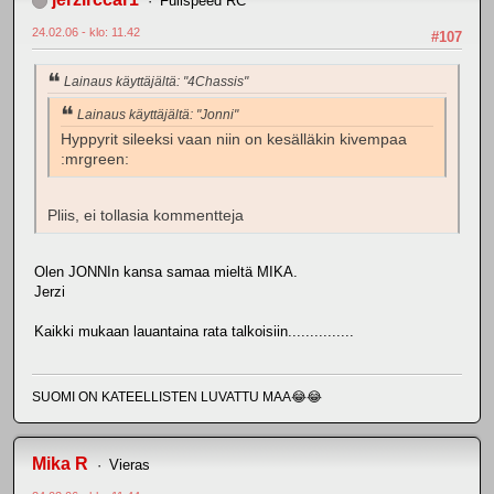
Fullspeed RC
24.02.06 - klo: 11.42
#107
Lainaus käyttäjältä: "4Chassis"
Lainaus käyttäjältä: "Jonni"
Hyppyrit sileeksi vaan niin on kesälläkin kivempaa
:mrgreen:
Pliis, ei tollasia kommentteja
Olen JONNIn kansa samaa mieltä MIKA.
Jerzi
Kaikki mukaan lauantaina rata talkoisiin...............
SUOMI ON KATEELLISTEN LUVATTU MAA😂😂
Mika R
Vieras