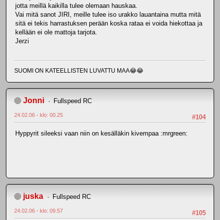
jotta meillä kaikilla tulee olemaan hauskaa.
Vai mitä sanot JIRI, meille tulee iso urakko lauantaina mutta mitä
sitä ei tekis harrastuksen perään koska rataa ei voida hiekottaa ja
kellään ei ole mattoja tarjota.
Jerzi
SUOMI ON KATEELLISTEN LUVATTU MAA😂😂
Jonni
Fullspeed RC
24.02.06 - klo: 00.25
#104
Hyppyrit sileeksi vaan niin on kesälläkin kivempaa :mrgreen:
juska
Fullspeed RC
24.02.06 - klo: 09.57
#105