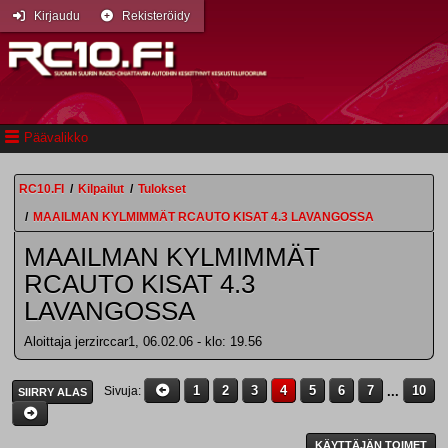
Kirjaudu
Rekisteröidy
Päävalikko
RC10.FI
/
Kilpailut
/
Tulokset
/
MAAILMAN KYLMIMMÄT RCAUTO KISAT 4.3 LAVANGOSSA
MAAILMAN KYLMIMMÄT
RCAUTO KISAT 4.3
LAVANGOSSA
Aloittaja jerzirccar1, 06.02.06 - klo: 19.56
1
2
3
4
5
6
7
...
10
Sivuja
SIIRRY ALAS
KÄYTTÄJÄN TOIMET