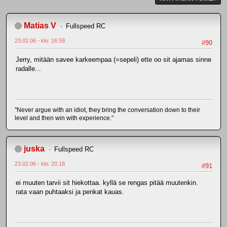
Matias V
Fullspeed RC
23.02.06 - klo: 16.59
#90
Jerry, mitään savee karkeempaa (=sepeli) ette oo sit ajamas sinne
radalle...
"Never argue with an idiot, they bring the conversation down to their
level and then win with experience."
juska
Fullspeed RC
23.02.06 - klo: 20.18
#91
ei muuten tarvii sit hiekottaa. kyllä se rengas pitää muutenkin.
rata vaan puhtaaksi ja penkat kauas.