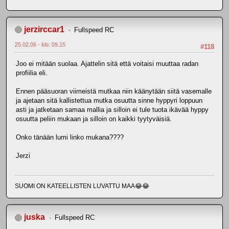
jerzirccar1
Fullspeed RC
25.02.06 - klo: 09.15
#118
Joo ei mitään suolaa. Ajattelin sitä että voitaisi muuttaa radan
profiilia eli.
Ennen pääsuoran viimeistä mutkaa niin käänytään siitä vasemalle
ja ajetaan sitä kallistettua mutka osuutta sinne hyppyri loppuun
asti ja jatketaan samaa mallia ja silloin ei tule tuota ikävää hyppy
osuutta peliin mukaan ja silloin on kaikki tyytyväisiä.
Onko tänään lumi linko mukana????
Jerzi
SUOMI ON KATEELLISTEN LUVATTU MAA😂😂
juska
Fullspeed RC