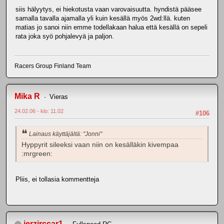
siis hälyytys, ei hiekotusta vaan varovaisuutta. hyndistä pääsee
samalla tavalla ajamalla yli kuin kesällä myös 2wd:llä. kuten
matias jo sanoi niin emme todellakaan halua että kesällä on sepeli
rata joka syö pohjalevyä ja paljon.
Racers Group Finland Team
Mika R
Vieras
24.02.06 - klo: 11.02
#106
Lainaus käyttäjältä: "Jonni"
Hyppyrit sileeksi vaan niin on kesälläkin kivempaa
:mrgreen:
Pliis, ei tollasia kommentteja
jerzirccar1