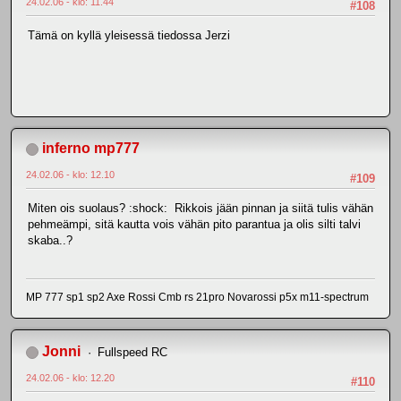
24.02.06 - klo: 11.44
#108
Tämä on kyllä yleisessä tiedossa Jerzi
inferno mp777
24.02.06 - klo: 12.10
#109
Miten ois suolaus? :shock: Rikkois jään pinnan ja siitä tulis vähän
pehmeämpi, sitä kautta vois vähän pito parantua ja olis silti talvi
skaba..?
MP 777 sp1 sp2 Axe Rossi Cmb rs 21pro Novarossi p5x m11-spectrum
Jonni
Fullspeed RC
24.02.06 - klo: 12.20
#110