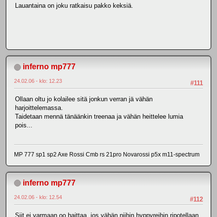
Lauantaina on joku ratkaisu pakko keksiä.
inferno mp777
24.02.06 - klo: 12.23
#111
Ollaan oltu jo kolailee sitä jonkun verran jä vähän
harjoittelemassa.
Taidetaan mennä tänäänkin treenaa ja vähän heittelee lumia
pois...
MP 777 sp1 sp2 Axe Rossi Cmb rs 21pro Novarossi p5x m11-spectrum
inferno mp777
24.02.06 - klo: 12.54
#112
Siit ei varmaan oo haittaa, jos vähän niihin hyppyreihin ripotellaan