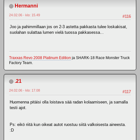
Hermanni
24.02.06 - klo: 15.49
#116
Joo ja pahimmillaan jos on 2-3 astetta pakkasta tulee loskakisat,
suolahan sulattaa lumen vielä tuossa pakkasessa...
Traxxas Revo 2008 Platinum Edition
ja SHARK-18 Race Monster Truck
Factory Team.
.21
24.02.06 - klo: 17.08
#117
Huomenna pitäisi olla loistava sää radan kolaamiseen, ja samalla
testi ajot.
Ps: eikö riitä kun oikeat autot ruostuu siitä valkoisesta aineesta.
:D