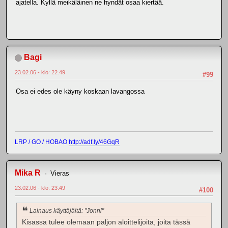
ajatella. Kyllä meikäläinen ne hyndät osaa kiertää.
Bagi
23.02.06 - klo: 22.49
#99
Osa ei edes ole käyny koskaan lavangossa
LRP / GO / HOBAO
http://adf.ly/46GqR
Mika R
Vieras
23.02.06 - klo: 23.49
#100
Lainaus käyttäjältä: "Jonni"
Kisassa tulee olemaan paljon aloittelijoita, joita tässä