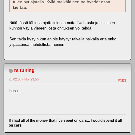
tulee nyt ajatella. Kyllä meikäläinen ne hyndät osaa
kiertää.
Niitä tässä lähinnä ajattelinkin ja noita 2wd kuskeja eli siihen
kunnon väylä viereen josta ohituksen voi tehdä
Sen takia kysyin kun en ole käynyt talvella paikalla että onko
ylipäätänsä mahdollista moinen
rs tuning
23.02.06 - klo: 23.56
#101
hups...
If i had all of the money that i´ve spent on cars... I would spend it all
on cars