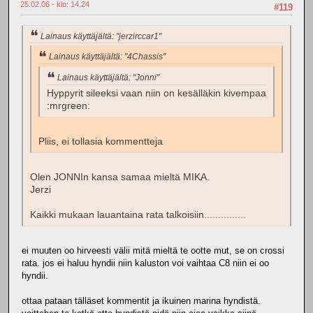
25.02.06 - klo: 14.24
#119
Lainaus käyttäjältä: "jerzirccar1"
Lainaus käyttäjältä: "4Chassis"
Lainaus käyttäjältä: "Jonni"
Hyppyrit sileeksi vaan niin on kesälläkin kivempaa
:mrgreen:
Pliis, ei tollasia kommentteja
Olen JONNIn kansa samaa mieltä MIKA.
Jerzi
Kaikki mukaan lauantaina rata talkoisiin...............
ei muuten oo hirveesti välii mitä mieltä te ootte mut, se on crossi
rata. jos ei haluu hyndii niin kaluston voi vaihtaa C8 niin ei oo
hyndii.
ottaa pataan tälläset kommentit ja ikuinen marina hyndistä.