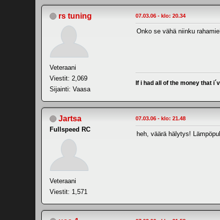
rs tuning
07.03.06 - klo: 20.34
Onko se vähä niinku rahamiehi
Veteraani
Viestit: 2,069
If i had all of the money that i´
Sijainti: Vaasa
Jartsa
07.03.06 - klo: 21.48
Fullspeed RC
heh, väärä hälytys! Lämpöpuhal
Veteraani
Viestit: 1,571