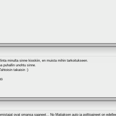
inta minulta sinne kioskiin, en muista mihin tarkoitukseen.
ma puhallin unohtu sinne.
ahtoisin takaisin :)
tö
omistajat ovat omansa saaneet... No Matiaksen auto ja polttoaineet on edell