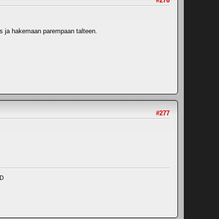
#276
nnös ja hakemaan parempaan talteen.
#277
ND