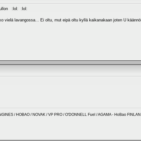
llon :lol: :lol:
nko vielä lavangossa... Ei oltu, mut eipä oltu kyllä kaikanakaan joten U kää
NGINES / HOBAO / NOVAK / VP PRO / O'DONNELL Fuel / AGAMA - HoBao FINLA