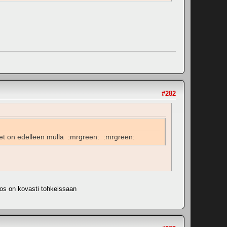
#282
eet on edelleen mulla :mrgreen: :mrgreen:
 jos on kovasti tohkeissaan