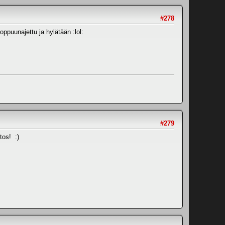
#278
oppuunajettu ja hylätään :lol:
#279
tos! :)