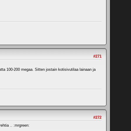
#271
utta 100-200 megaa. Sitten jostain kotisivutilaa lainaan ja
#272
rehtia .. :mrgreen: