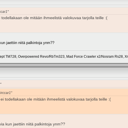
ccar1"
 todellakaan ole mitään ihmeelistä valokuvaa tarjolla teille :(
kun jaettiin niitä palkintoja ynm??
pt TM728, Overpowered Revo/RbTm323, Mad Force Crawler x2/Nosram Rs28, Xr
"
zirccar1"
ei todellakaan ole mitään ihmeelistä valokuvaa tarjolla teille :(
via kun jaettiin niitä palkintoja ynm??