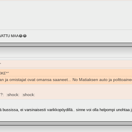
VATTU MAA😂😂
"
HOKE*"
an ja omistajat ovat omansa saaneet... No Matiaksen auto ja polttoain
:?: :shock: :shock:
nä bussissa, ei varsinaisesti varikkopöydillä.. sinne voi olla helpompi unohtaa