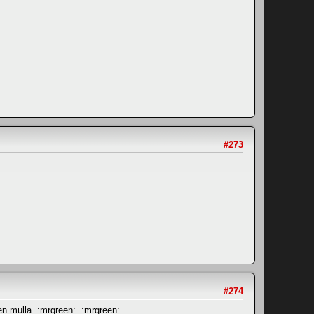
#273
#274
een mulla :mrgreen: :mrgreen: