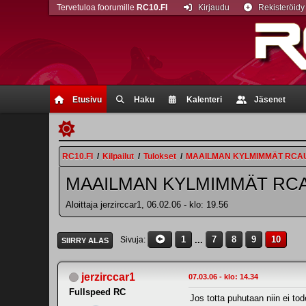
Tervetuloa foorumille
RC10.FI
Kirjaudu
Rekisteröidy
Etusivu
Haku
Kalenteri
Jäsenet
RC10.FI
/
Kilpailut
/
Tulokset
/
MAAILMAN KYLMIMMÄT RCAU
MAAILMAN KYLMIMMÄT RCA
Aloittaja jerzirccar1, 06.02.06 - klo: 19.56
1
...
7
8
9
10
Sivuja
SIIRRY ALAS
jerzirccar1
07.03.06 - klo: 14.34
Fullspeed RC
Jos totta puhutaan niin ei tod