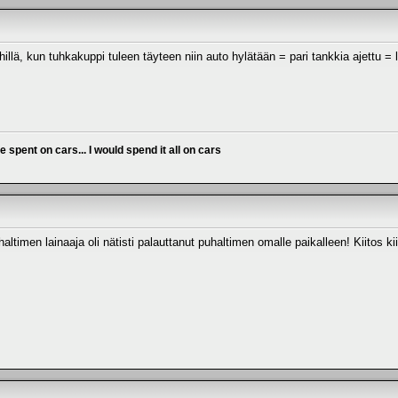
llä, kun tuhkakuppi tuleen täyteen niin auto hylätään = pari tankkia ajettu = l
ve spent on cars... I would spend it all on cars
timen lainaaja oli nätisti palauttanut puhaltimen omalle paikalleen! Kiitos kii