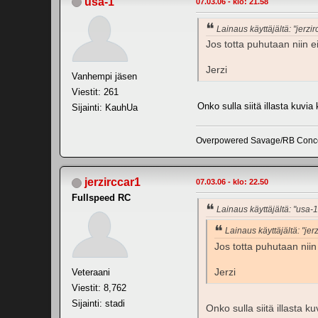
usa-1
07.03.06 - klo: 21.58
Lainaus käyttäjältä: "jerzir
Jos totta puhutaan niin ei
Jerzi
Vanhempi jäsen
Viestit: 261
Onko sulla siitä illasta kuvia 
Sijainti: KauhUa
Overpowered Savage/RB Conce
jerzirccar1
07.03.06 - klo: 22.50
Fullspeed RC
Lainaus käyttäjältä: "usa-1
Lainaus käyttäjältä: "jer
Jos totta puhutaan niin 
Jerzi
Veteraani
Viestit: 8,762
Sijainti: stadi
Onko sulla siitä illasta ku