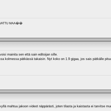
VATTU MAA😂😂
oisi mainita sen että sain editoijan sille.
rissa kolmessa pätkässä takaisin. Nyt koko on 1.9 gigaa, jos sais pätkälle pitu
kyllä mahtuu jakoon videot näppärästi, joten tilasta ja kaistasta ei tarvitse mu