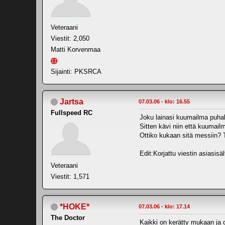
Veteraani
Viestit: 2,050
Matti Korvenmaa
Sijainti: PKSRCA
Jartsa
07.03.06 - klo: 16.55
Fullspeed RC
Joku lainasi kuumailma puhall
Sitten kävi niin että kuumail
Ottiko kukaan sitä messiin? T
Edit:Korjattu viestin asiasisäl
Veteraani
Viestit: 1,571
*HOKE*
07.03.06 - klo: 17.14
The Doctor
Kaikki on kerätty mukaan ja 