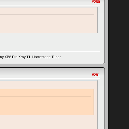
#280
ay XB8 Pro,Xray T1, Homemade Tuber
#281