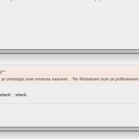
KE*"
 ja omistajat ovat omansa saaneet... No Matiaksen auto ja polttoainee
:shock: :shock: