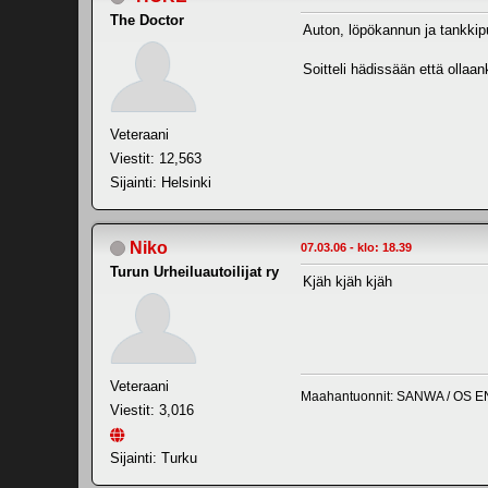
The Doctor
Auton, löpökannun ja tankkipu
Soitteli hädissään että ollaa
Veteraani
Viestit: 12,563
Sijainti: Helsinki
Niko
07.03.06 - klo: 18.39
Turun Urheiluautoilijat ry
Kjäh kjäh kjäh
Veteraani
Maahantuonnit: SANWA / OS E
Viestit: 3,016
Sijainti: Turku