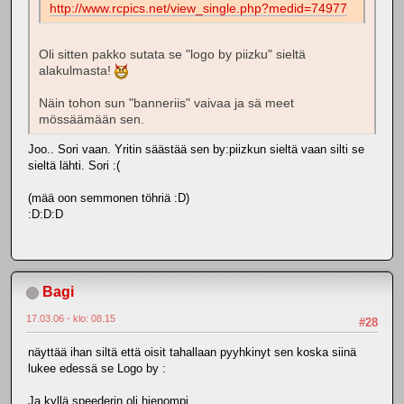
http://www.rcpics.net/view_single.php?medid=74977
Oli sitten pakko sutata se "logo by piizku" sieltä
alakulmasta!
Näin tohon sun "banneriis" vaivaa ja sä meet
mössäämään sen.
Joo.. Sori vaan. Yritin säästää sen by:piizkun sieltä vaan silti se
sieltä lähti. Sori :(
(mää oon semmonen töhriä :D)
:D:D:D
Bagi
17.03.06 - klo: 08.15
#28
näyttää ihan siltä että oisit tahallaan pyyhkinyt sen koska siinä
lukee edessä se Logo by :
Ja kyllä speederin oli hienompi