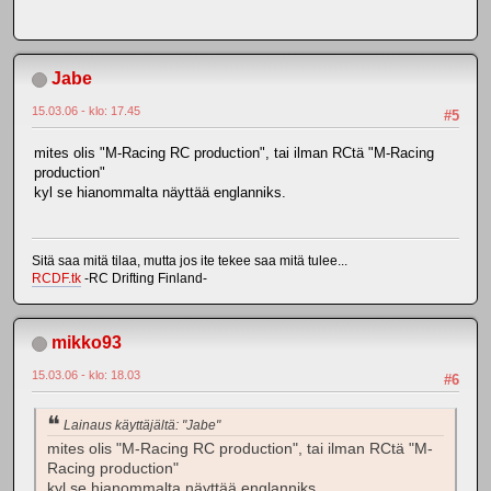
Jabe
15.03.06 - klo: 17.45
#5
mites olis "M-Racing RC production", tai ilman RCtä "M-Racing
production"
kyl se hianommalta näyttää englanniks.
Sitä saa mitä tilaa, mutta jos ite tekee saa mitä tulee...
RCDF.tk
-RC Drifting Finland-
mikko93
15.03.06 - klo: 18.03
#6
Lainaus käyttäjältä: "Jabe"
mites olis "M-Racing RC production", tai ilman RCtä "M-
Racing production"
kyl se hianommalta näyttää englanniks.