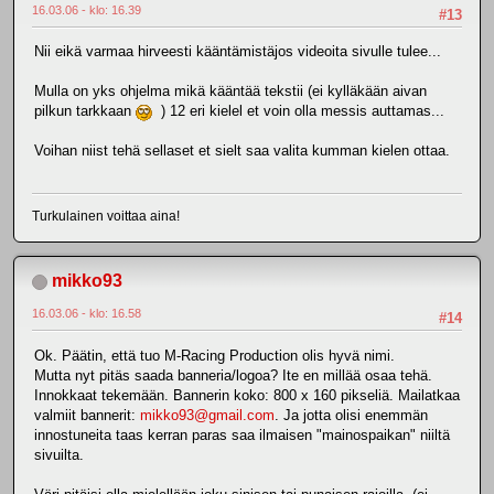
16.03.06 - klo: 16.39
#13
Nii eikä varmaa hirveesti kääntämistäjos videoita sivulle tulee...
Mulla on yks ohjelma mikä kääntää tekstii (ei kylläkään aivan
pilkun tarkkaan
) 12 eri kielel et voin olla messis auttamas...
Voihan niist tehä sellaset et sielt saa valita kumman kielen ottaa.
Turkulainen voittaa aina!
mikko93
16.03.06 - klo: 16.58
#14
Ok. Päätin, että tuo M-Racing Production olis hyvä nimi.
Mutta nyt pitäs saada banneria/logoa? Ite en millää osaa tehä.
Innokkaat tekemään. Bannerin koko: 800 x 160 pikseliä. Mailatkaa
valmiit bannerit:
mikko93@gmail.com
. Ja jotta olisi enemmän
innostuneita taas kerran paras saa ilmaisen "mainospaikan" niiltä
sivuilta.