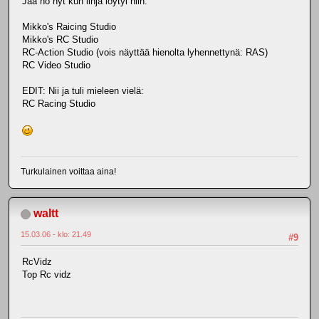
Jaa no nyt kun linja löytyi niin:
Mikko's Raicing Studio
Mikko's RC Studio
RC-Action Studio (vois näyttää hienolta lyhennettynä: RAS)
RC Video Studio
EDIT: Nii ja tuli mieleen vielä:
RC Racing Studio
Turkulainen voittaa aina!
waltt
15.03.06 - klo: 21.49
#9
RcVidz
Top Rc vidz