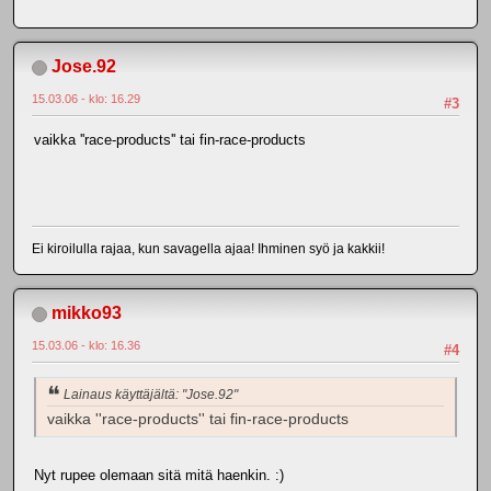
Jose.92
15.03.06 - klo: 16.29
#3
vaikka ''race-products'' tai fin-race-products
Ei kiroilulla rajaa, kun savagella ajaa! Ihminen syö ja kakkii!
mikko93
15.03.06 - klo: 16.36
#4
Lainaus käyttäjältä: "Jose.92"
vaikka ''race-products'' tai fin-race-products
Nyt rupee olemaan sitä mitä haenkin. :)