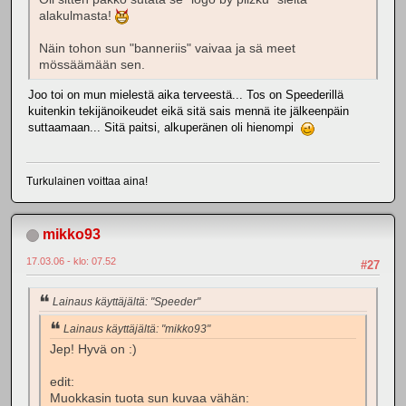
alakulmasta!
Näin tohon sun "banneriis" vaivaa ja sä meet
mössäämään sen.
Joo toi on mun mielestä aika terveestä... Tos on Speederillä
kuitenkin tekijänoikeudet eikä sitä sais mennä ite jälkeenpäin
suttaamaan... Sitä paitsi, alkuperänen oli hienompi
Turkulainen voittaa aina!
mikko93
17.03.06 - klo: 07.52
#27
Lainaus käyttäjältä: "Speeder"
Lainaus käyttäjältä: "mikko93"
Jep! Hyvä on :)
edit:
Muokkasin tuota sun kuvaa vähän: