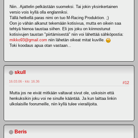
Niin.. Ajattelin pelkästään suomeksi. Tai jokin yksinkertainen
versio vois kyllä olla englanniksi.
Tällä hetkellä paras nimi on tuo M-Racing Produktion. ;)
Oon jo vähän alkanut tekemään kotisivua, mutta en oikein saa
tehtyä hienoa taustaa siihen. Eli jos joku on kiinnostunut
kotisivujen taustan "piirtämisestä" niin voi lähettää sähköpostia:
mikko93@gmail.com
niin lähetän oikeat mitat kuville.
Toki koodaus apua otan vastaan...
skull
16.03.06 - klo: 16.36
#12
Mutta jos ne eivät mitkään valtavat sivut ole, uskoisin että
henkuksikin joku voi ne sinulle kääntää. Ja kun laittaa linkin
ulkolaisille foorumeille, niin kyllä tulee vierailijoita.
Beris