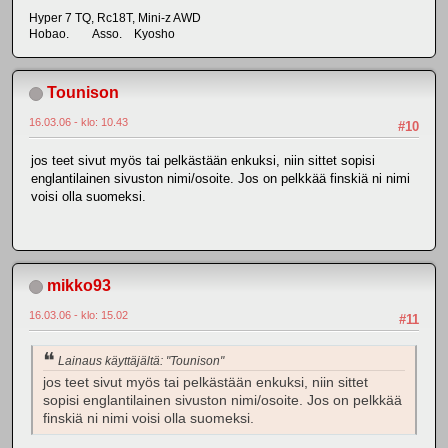
Hyper 7 TQ, Rc18T, Mini-z AWD
Hobao. Asso. Kyosho
Tounison
16.03.06 - klo: 10.43
#10
jos teet sivut myös tai pelkästään enkuksi, niin sittet sopisi
englantilainen sivuston nimi/osoite. Jos on pelkkää finskiä ni nimi
voisi olla suomeksi.
mikko93
16.03.06 - klo: 15.02
#11
Lainaus käyttäjältä: "Tounison"
jos teet sivut myös tai pelkästään enkuksi, niin sittet
sopisi englantilainen sivuston nimi/osoite. Jos on pelkkää
finskiä ni nimi voisi olla suomeksi.