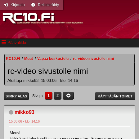
Kirjaudu
Rekisteröidy
Päävalikko
RC10.FI
/
Muut
/
Vapaa keskustelu
/
rc-video sivustolle nimi
rc-video sivustolle nimi
Aloittaja mikko93, 15.03.06 - klo: 14.16
1
2
Sivuja
SIIRRY ALAS
KÄYTTÄJÄN TOIMET
mikko93
15.03.06 - klo: 14.16
Moro!
Elikkä ajattelin tehdä rc-auto video sivuston. Semmosen jossa