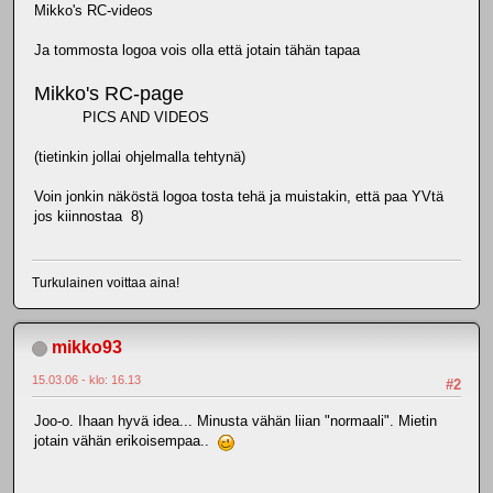
Mikko's RC-videos
Ja tommosta logoa vois olla että jotain tähän tapaa
Mikko's RC-page
PICS AND VIDEOS
(tietinkin jollai ohjelmalla tehtynä)
Voin jonkin näköstä logoa tosta tehä ja muistakin, että paa YVtä
jos kiinnostaa 8)
Turkulainen voittaa aina!
mikko93
15.03.06 - klo: 16.13
#2
Joo-o. Ihaan hyvä idea... Minusta vähän liian "normaali". Mietin
jotain vähän erikoisempaa..