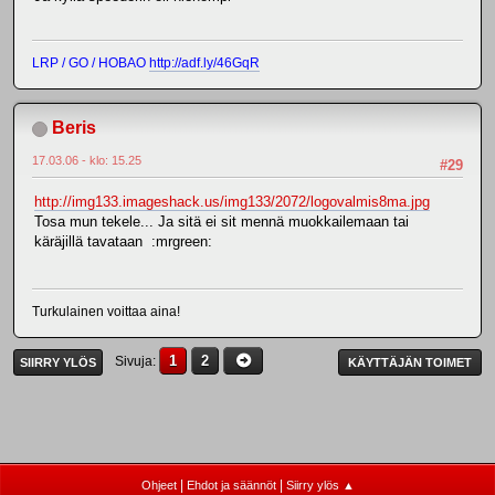
LRP / GO / HOBAO
http://adf.ly/46GqR
Beris
17.03.06 - klo: 15.25
#29
http://img133.imageshack.us/img133/2072/logovalmis8ma.jpg
Tosa mun tekele... Ja sitä ei sit mennä muokkailemaan tai
käräjillä tavataan :mrgreen:
Turkulainen voittaa aina!
1
2
Sivuja
SIIRRY YLÖS
KÄYTTÄJÄN TOIMET
|
|
Ohjeet
Ehdot ja säännöt
Siirry ylös ▲