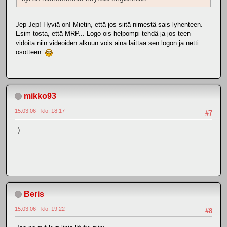
Jep Jep! Hyviä on! Mietin, että jos siitä nimestä sais lyhenteen.
Esim tosta, että MRP... Logo ois helpompi tehdä ja jos teen
vidoita niin videoiden alkuun vois aina laittaa sen logon ja netti
osotteen.
mikko93
15.03.06 - klo: 18.17
#7
:)
Beris
15.03.06 - klo: 19.22
#8