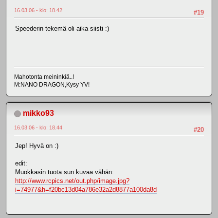
16.03.06 - klo: 18.42
#19
Speederin tekemä oli aika siisti :)
Mahotonta meininkiä..!
M:NANO DRAGON,Kysy YV!
mikko93
16.03.06 - klo: 18.44
#20
Jep! Hyvä on :)
edit:
Muokkasin tuota sun kuvaa vähän:
http://www.rcpics.net/out.php/image.jpg?
i=74977&h=f20bc13d04a786e32a2d8877a100da8d