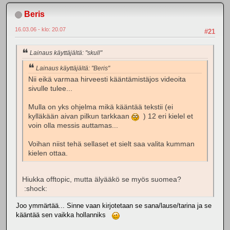
Beris
16.03.06 - klo: 20.07
#21
Lainaus käyttäjältä: "skull"
Lainaus käyttäjältä: "Beris"
Nii eikä varmaa hirveesti kääntämistäjos videoita
sivulle tulee...
Mulla on yks ohjelma mikä kääntää tekstii (ei
kylläkään aivan pilkun tarkkaan
) 12 eri kielel et
voin olla messis auttamas...
Voihan niist tehä sellaset et sielt saa valita kumman
kielen ottaa.
Hiukka offtopic, mutta älyääkö se myös suomea?
:shock:
Joo ymmärtää... Sinne vaan kirjotetaan se sana/lause/tarina ja se
kääntää sen vaikka hollanniks