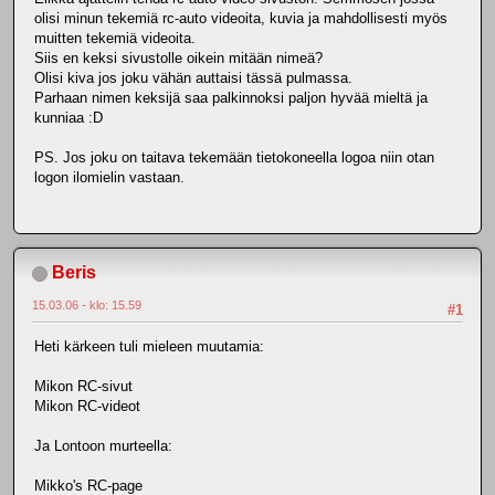
olisi minun tekemiä rc-auto videoita, kuvia ja mahdollisesti myös
muitten tekemiä videoita.
Siis en keksi sivustolle oikein mitään nimeä?
Olisi kiva jos joku vähän auttaisi tässä pulmassa.
Parhaan nimen keksijä saa palkinnoksi paljon hyvää mieltä ja
kunniaa :D
PS. Jos joku on taitava tekemään tietokoneella logoa niin otan
logon ilomielin vastaan.
Beris
15.03.06 - klo: 15.59
#1
Heti kärkeen tuli mieleen muutamia:
Mikon RC-sivut
Mikon RC-videot
Ja Lontoon murteella:
Mikko's RC-page