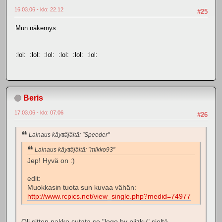
16.03.06 - klo: 22.12
#25
Mun näkemys
:lol: :lol: :lol: :lol: :lol: :lol:
Beris
17.03.06 - klo: 07.06
#26
Lainaus käyttäjältä: "Speeder"
Lainaus käyttäjältä: "mikko93"
Jep! Hyvä on :)
edit:
Muokkasin tuota sun kuvaa vähän:
http://www.rcpics.net/view_single.php?medid=74977
Oli sitten pakko sutata se "logo by piizku" sieltä