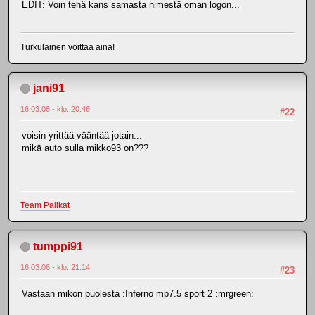
EDIT: Voin tehä kans samasta nimestä oman logon...
Turkulainen voittaa aina!
jani91
16.03.06 - klo: 20.46
#22
voisin yrittää vääntää jotain...
mikä auto sulla mikko93 on???
Team Palikat
tumppi91
16.03.06 - klo: 21.14
#23
Vastaan mikon puolesta :Inferno mp7.5 sport 2 :mrgreen: