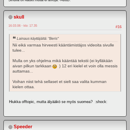
skull
16.03.06 - klo: 17.35
#16
Lainaus käyttäjältä: "Beris"
Nii eikä varmaa hirveesti kääntämistäjos videoita sivulle
tulee...
Mulla on yks ohjelma mikä kääntää tekstii (ei kylläkään
aivan pilkun tarkkaan
) 12 eri kielel et voin olla messis
auttamas...
Voihan niist tehä sellaset et sielt saa valita kumman
kielen ottaa.
Hiukka offtopic, mutta älyääkö se myös suomea? :shock:
Speeder