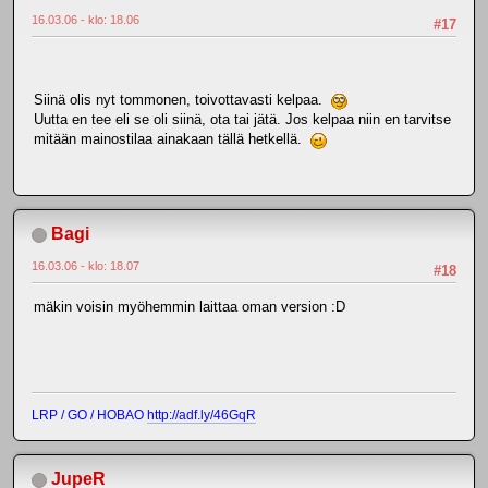
16.03.06 - klo: 18.06
#17
Siinä olis nyt tommonen, toivottavasti kelpaa.
Uutta en tee eli se oli siinä, ota tai jätä. Jos kelpaa niin en tarvitse
mitään mainostilaa ainakaan tällä hetkellä.
Bagi
16.03.06 - klo: 18.07
#18
mäkin voisin myöhemmin laittaa oman version :D
LRP / GO / HOBAO
http://adf.ly/46GqR
JupeR