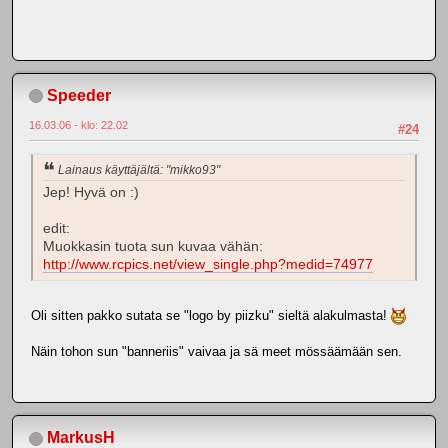
Speeder
16.03.06 - klo: 22.02
#24
Lainaus käyttäjältä: "mikko93"
Jep! Hyvä on :)
edit:
Muokkasin tuota sun kuvaa vähän:
http://www.rcpics.net/view_single.php?medid=74977
Oli sitten pakko sutata se "logo by piizku" sieltä alakulmasta!
Näin tohon sun "banneriis" vaivaa ja sä meet mössäämään sen.
MarkusH