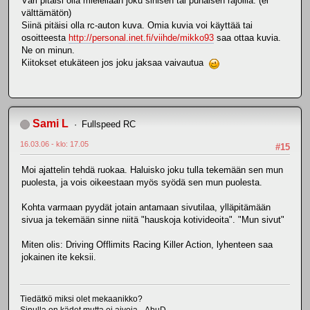
Väri pitäisi olla mielellään joku sinisen tai punaisen rajoilla. (ei
välttämätön)
Siinä pitäisi olla rc-auton kuva. Omia kuvia voi käyttää tai
osoitteesta
http://personal.inet.fi/viihde/mikko93
saa ottaa kuvia.
Ne on minun.
Kiitokset etukäteen jos joku jaksaa vaivautua
Sami L
Fullspeed RC
16.03.06 - klo: 17.05
#15
Moi ajattelin tehdä ruokaa. Haluisko joku tulla tekemään sen mun
puolesta, ja vois oikeestaan myös syödä sen mun puolesta.
Kohta varmaan pyydät jotain antamaan sivutilaa, ylläpitämään
sivua ja tekemään sinne niitä "hauskoja kotivideoita". "Mun sivut"
Miten olis: Driving Offlimits Racing Killer Action, lyhenteen saa
jokainen ite keksii.
Tiedätkö miksi olet mekaanikko?
Sinulla on kädet mutta ei aivoja. -AbuD.