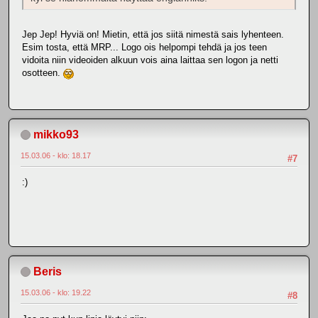
Jep Jep! Hyviä on! Mietin, että jos siitä nimestä sais lyhenteen.
Esim tosta, että MRP... Logo ois helpompi tehdä ja jos teen
vidoita niin videoiden alkuun vois aina laittaa sen logon ja netti
osotteen.
mikko93
15.03.06 - klo: 18.17
#7
:)
Beris
15.03.06 - klo: 19.22
#8