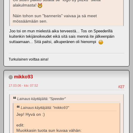
alakulmasta!
Näin tohon sun "banneriis" vaivaa ja sä meet
mössäämään sen.
Joo toi on mun mielestä aika terveestä... Tos on Speederillä
kuitenkin tekijänoikeudet eikä sitä sais mennä ite jälkeenpäin
suttaamaan... Sitä paitsi, alkuperänen oli hienompi
Turkulainen voittaa aina!
mikko93
17.03.06 - klo: 07.52
#27
Lainaus käyttäjältä: "Speeder"
Lainaus käyttäjältä: "mikko93"
Jep! Hyvä on :)
edit:
Muokkasin tuota sun kuvaa vähän: