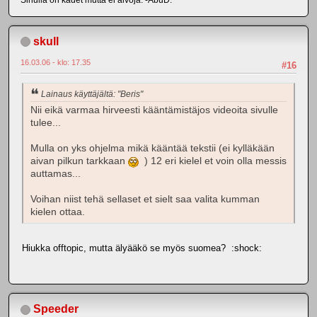
skull
16.03.06 - klo: 17.35
#16
Lainaus käyttäjältä: "Beris"
Nii eikä varmaa hirveesti kääntämistäjos videoita sivulle
tulee...
Mulla on yks ohjelma mikä kääntää tekstii (ei kylläkään
aivan pilkun tarkkaan
) 12 eri kielel et voin olla messis
auttamas...
Voihan niist tehä sellaset et sielt saa valita kumman
kielen ottaa.
Hiukka offtopic, mutta älyääkö se myös suomea? :shock:
Speeder