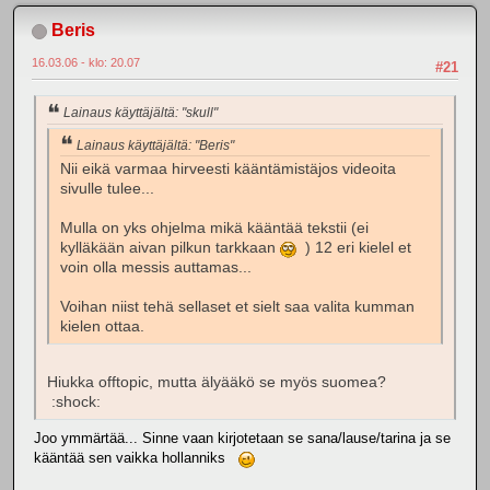
Beris
16.03.06 - klo: 20.07
#21
Lainaus käyttäjältä: "skull"
Lainaus käyttäjältä: "Beris"
Nii eikä varmaa hirveesti kääntämistäjos videoita
sivulle tulee...
Mulla on yks ohjelma mikä kääntää tekstii (ei
kylläkään aivan pilkun tarkkaan
) 12 eri kielel et
voin olla messis auttamas...
Voihan niist tehä sellaset et sielt saa valita kumman
kielen ottaa.
Hiukka offtopic, mutta älyääkö se myös suomea?
:shock:
Joo ymmärtää... Sinne vaan kirjotetaan se sana/lause/tarina ja se
kääntää sen vaikka hollanniks