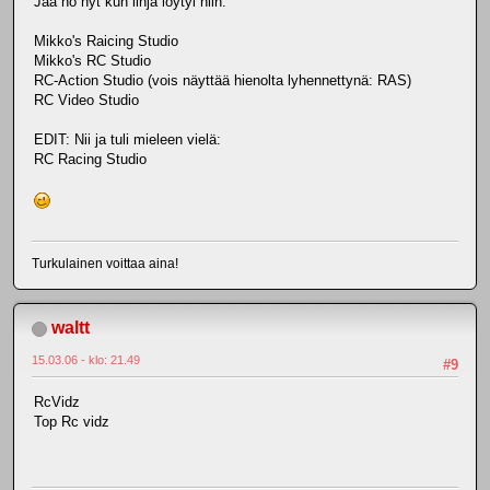
Jaa no nyt kun linja löytyi niin:
Mikko's Raicing Studio
Mikko's RC Studio
RC-Action Studio (vois näyttää hienolta lyhennettynä: RAS)
RC Video Studio
EDIT: Nii ja tuli mieleen vielä:
RC Racing Studio
Turkulainen voittaa aina!
waltt
15.03.06 - klo: 21.49
#9
RcVidz
Top Rc vidz