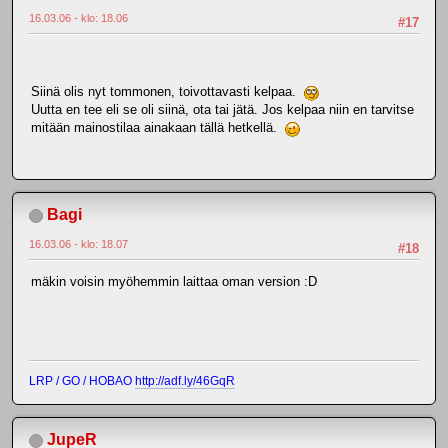
16.03.06 - klo: 18.06
#17
Siinä olis nyt tommonen, toivottavasti kelpaa.
Uutta en tee eli se oli siinä, ota tai jätä. Jos kelpaa niin en tarvitse
mitään mainostilaa ainakaan tällä hetkellä.
Bagi
16.03.06 - klo: 18.07
#18
mäkin voisin myöhemmin laittaa oman version :D
LRP / GO / HOBAO
http://adf.ly/46GqR
JupeR