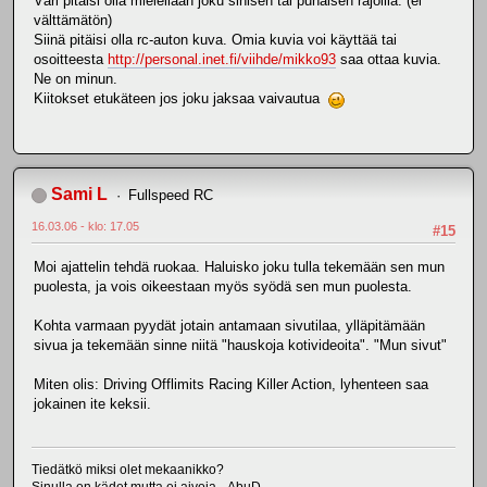
Väri pitäisi olla mielellään joku sinisen tai punaisen rajoilla. (ei
välttämätön)
Siinä pitäisi olla rc-auton kuva. Omia kuvia voi käyttää tai
osoitteesta
http://personal.inet.fi/viihde/mikko93
saa ottaa kuvia.
Ne on minun.
Kiitokset etukäteen jos joku jaksaa vaivautua
Sami L
Fullspeed RC
16.03.06 - klo: 17.05
#15
Moi ajattelin tehdä ruokaa. Haluisko joku tulla tekemään sen mun
puolesta, ja vois oikeestaan myös syödä sen mun puolesta.
Kohta varmaan pyydät jotain antamaan sivutilaa, ylläpitämään
sivua ja tekemään sinne niitä "hauskoja kotivideoita". "Mun sivut"
Miten olis: Driving Offlimits Racing Killer Action, lyhenteen saa
jokainen ite keksii.
Tiedätkö miksi olet mekaanikko?
Sinulla on kädet mutta ei aivoja. -AbuD.