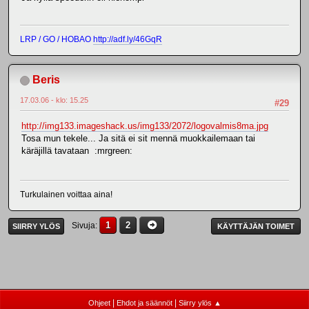
LRP / GO / HOBAO
http://adf.ly/46GqR
Beris
17.03.06 - klo: 15.25
#29
http://img133.imageshack.us/img133/2072/logovalmis8ma.jpg
Tosa mun tekele... Ja sitä ei sit mennä muokkailemaan tai
käräjillä tavataan :mrgreen:
Turkulainen voittaa aina!
1
2
Sivuja
SIIRRY YLÖS
KÄYTTÄJÄN TOIMET
|
|
Ohjeet
Ehdot ja säännöt
Siirry ylös ▲