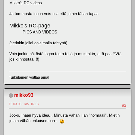
Mikko's RC-videos
Ja tommosta logoa vois olla että jotain tähän tapaa
Mikko's RC-page
PICS AND VIDEOS
(tietinkin jollai ohjelmalla tehtynä)
Voin jonkin näköstä logoa tosta tehä ja muistakin, että paa YVtä
jos kiinnostaa 8)
Turkulainen voittaa aina!
mikko93
15.03.06 - klo: 16.13
#2
Joo-o. Ihaan hyvä idea... Minusta vähän liian "normaali". Mietin
jotain vähän erikoisempaa..