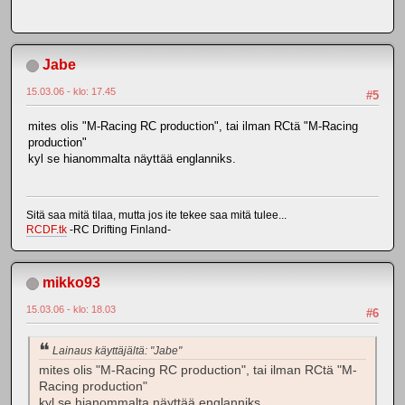
Jabe
15.03.06 - klo: 17.45
#5
mites olis "M-Racing RC production", tai ilman RCtä "M-Racing
production"
kyl se hianommalta näyttää englanniks.
Sitä saa mitä tilaa, mutta jos ite tekee saa mitä tulee...
RCDF.tk
-RC Drifting Finland-
mikko93
15.03.06 - klo: 18.03
#6
Lainaus käyttäjältä: "Jabe"
mites olis "M-Racing RC production", tai ilman RCtä "M-
Racing production"
kyl se hianommalta näyttää englanniks.