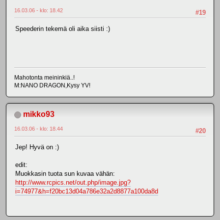
16.03.06 - klo: 18.42
#19
Speederin tekemä oli aika siisti :)
Mahotonta meininkiä..!
M:NANO DRAGON,Kysy YV!
mikko93
16.03.06 - klo: 18.44
#20
Jep! Hyvä on :)
edit:
Muokkasin tuota sun kuvaa vähän:
http://www.rcpics.net/out.php/image.jpg?
i=74977&h=f20bc13d04a786e32a2d8877a100da8d