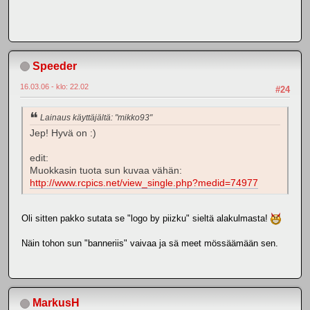
Speeder
16.03.06 - klo: 22.02
#24
Lainaus käyttäjältä: "mikko93"
Jep! Hyvä on :)
edit:
Muokkasin tuota sun kuvaa vähän:
http://www.rcpics.net/view_single.php?medid=74977
Oli sitten pakko sutata se "logo by piizku" sieltä alakulmasta!
Näin tohon sun "banneriis" vaivaa ja sä meet mössäämään sen.
MarkusH