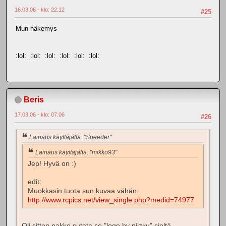
16.03.06 - klo: 22.12
#25
Mun näkemys
:lol: :lol: :lol: :lol: :lol: :lol:
Beris
17.03.06 - klo: 07.06
#26
Lainaus käyttäjältä: "Speeder"
Lainaus käyttäjältä: "mikko93"
Jep! Hyvä on :)
edit:
Muokkasin tuota sun kuvaa vähän:
http://www.rcpics.net/view_single.php?medid=74977
Oli sitten pakko sutata se "logo by piizku" sieltä