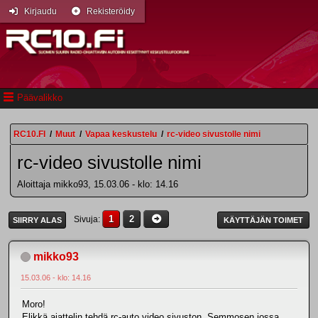
Kirjaudu
Rekisteröidy
Päävalikko
RC10.FI
/
Muut
/
Vapaa keskustelu
/
rc-video sivustolle nimi
rc-video sivustolle nimi
Aloittaja mikko93, 15.03.06 - klo: 14.16
1
2
Sivuja
SIIRRY ALAS
KÄYTTÄJÄN TOIMET
mikko93
15.03.06 - klo: 14.16
Moro!
Elikkä ajattelin tehdä rc-auto video sivuston. Semmosen jossa