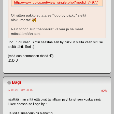
http://www.rcpics.net/view_single.php?medid=74977
Oli sitten pakko sutata se "logo by piizku" sieltä
alakulmasta!
Näin tohon sun "banneriis" vaivaa ja sä meet
mössäämään sen.
Joo.. Sori vaan. Yritin säästää sen by:piizkun sieltä vaan silti se
sieltä lähti. Sori :(
(mää oon semmonen töhriä :D)
:D:D:D
Bagi
17.03.06 - klo: 08.15
#28
näyttää ihan siltä että oisit tahallaan pyyhkinyt sen koska siinä
lukee edessä se Logo by :
Ja kyllä speederin oli hienompi