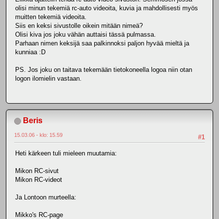
olisi minun tekemiä rc-auto videoita, kuvia ja mahdollisesti myös
muitten tekemiä videoita.
Siis en keksi sivustolle oikein mitään nimeä?
Olisi kiva jos joku vähän auttaisi tässä pulmassa.
Parhaan nimen keksijä saa palkinnoksi paljon hyvää mieltä ja
kunniaa :D
PS. Jos joku on taitava tekemään tietokoneella logoa niin otan
logon ilomielin vastaan.
Beris
15.03.06 - klo: 15.59
#1
Heti kärkeen tuli mieleen muutamia:
Mikon RC-sivut
Mikon RC-videot
Ja Lontoon murteella:
Mikko's RC-page