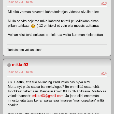
16.03.06 - klo: 16.39
#13
Nii eikä varmaa hirveesti kääntämistäjos videoita sivulle tulee...
Mulla on yks ohjelma mikä kääntää tekstii (ei kylläkään aivan
pilkun tarkkaan
) 12 eri kielel et voin olla messis auttamas...
Voihan niist tehä sellaset et sielt saa valita kumman kielen ottaa.
Turkulainen voittaa aina!
mikko93
16.03.06 - klo: 16.58
#14
Ok. Päätin, että tuo M-Racing Production olis hyvä nimi.
Mutta nyt pitäs saada banneria/logoa? Ite en millää osaa tehä.
Innokkaat tekemään. Bannerin koko: 800 x 160 pikseliä. Mailatkaa
valmiit bannerit:
mikko93@gmail.com
. Ja jotta olisi enemmän
innostuneita taas kerran paras saa ilmaisen "mainospaikan" niiltä
sivuilta.