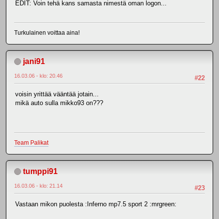
EDIT: Voin tehä kans samasta nimestä oman logon...
Turkulainen voittaa aina!
jani91
16.03.06 - klo: 20.46
#22
voisin yrittää vääntää jotain...
mikä auto sulla mikko93 on???
Team Palikat
tumppi91
16.03.06 - klo: 21.14
#23
Vastaan mikon puolesta :Inferno mp7.5 sport 2 :mrgreen: