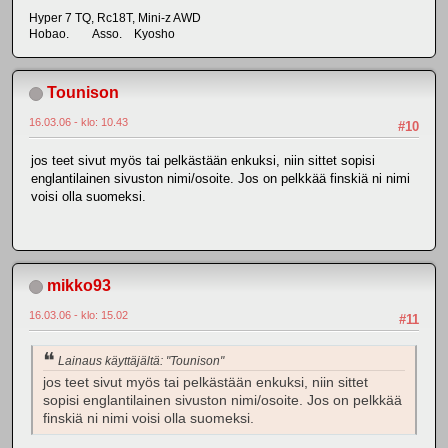
Hyper 7 TQ, Rc18T, Mini-z AWD
Hobao. Asso. Kyosho
Tounison
16.03.06 - klo: 10.43
#10
jos teet sivut myös tai pelkästään enkuksi, niin sittet sopisi
englantilainen sivuston nimi/osoite. Jos on pelkkää finskiä ni nimi
voisi olla suomeksi.
mikko93
16.03.06 - klo: 15.02
#11
Lainaus käyttäjältä: "Tounison"
jos teet sivut myös tai pelkästään enkuksi, niin sittet
sopisi englantilainen sivuston nimi/osoite. Jos on pelkkää
finskiä ni nimi voisi olla suomeksi.