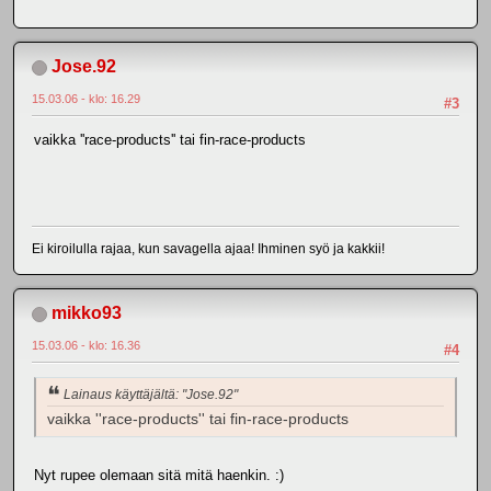
Jose.92
15.03.06 - klo: 16.29
#3
vaikka ''race-products'' tai fin-race-products
Ei kiroilulla rajaa, kun savagella ajaa! Ihminen syö ja kakkii!
mikko93
15.03.06 - klo: 16.36
#4
Lainaus käyttäjältä: "Jose.92"
vaikka ''race-products'' tai fin-race-products
Nyt rupee olemaan sitä mitä haenkin. :)