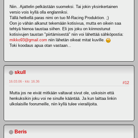
Niin.. Ajattelin pelkästään suomeksi. Tai jokin yksinkertainen
versio vois kyllä olla englanniksi.
Tällä hetkellä paras nimi on tuo M-Racing Produktion. ;)
Oon jo vähän alkanut tekemään kotisivua, mutta en oikein saa
tehtyä hienoa taustaa siihen. Eli jos joku on kiinnostunut
kotisivujen taustan "piirtämisestä" niin voi lähettää sähköpostia:
mikko93@gmail.com
niin lähetän oikeat mitat kuville.
Toki koodaus apua otan vastaan...
skull
16.03.06 - klo: 16.36
#12
Mutta jos ne eivät mitkään valtavat sivut ole, uskoisin että
henkuksikin joku voi ne sinulle kääntää. Ja kun laittaa linkin
ulkolaisille foorumeille, niin kyllä tulee vierailijoita.
Beris