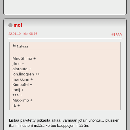
mof
22.01.10 - klo: 08.16
#1369
Lainaa
MiroShima +
jiksu +
alarauta +
jon.lindgren ++
markkinn +
Kimpo86 +
tonij +
zzs +
Maxximo +
rb +
Listaa päivitetty pitkästä aikaa, varmaan jotain unohtui... plussien
(tai miinusten) määrä kertoo kauppojen määrän.