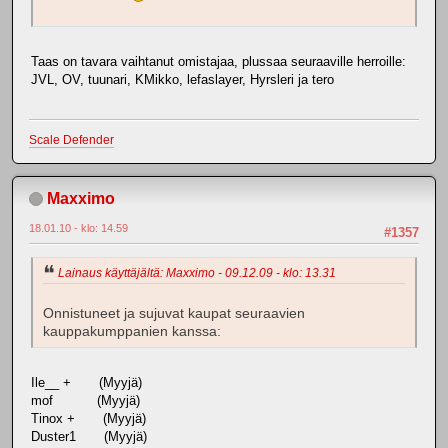
Taas on tavara vaihtanut omistajaa, plussaa seuraaville herroille:
JVL, OV, tuunari, KMikko, lefaslayer, Hyrsleri ja tero
Scale Defender
Maxximo
18.01.10 - klo: 14.59
#1357
Lainaus käyttäjältä: Maxximo - 09.12.09 - klo: 13.31
Onnistuneet ja sujuvat kaupat seuraavien
kauppakumppanien kanssa:
Ile__ + (Myyjä)
mof (Myyjä)
Tinox + (Myyjä)
Duster1 (Myyjä)