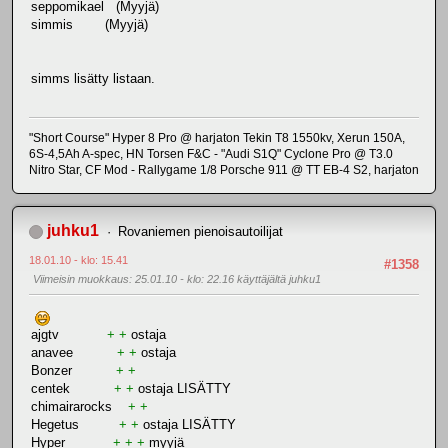
seppomikael (Myyjä)
simmis (Myyjä)
simms lisätty listaan.
"Short Course" Hyper 8 Pro @ harjaton Tekin T8 1550kv, Xerun 150A,
6S-4,5Ah A-spec, HN Torsen F&C - "Audi S1Q" Cyclone Pro @ T3.0
Nitro Star, CF Mod - Rallygame 1/8 Porsche 911 @ TT EB-4 S2, harjaton
juhku1
Rovaniemen pienoisautoilijat
18.01.10 - klo: 15.41
#1358
Viimeisin muokkaus
: 25.01.10 - klo: 22.16 käyttäjältä juhku1
ajgtv
+ +
ostaja
anavee
+ +
ostaja
Bonzer
+ +
centek
+ +
ostaja LISÄTTY
chimairarocks
+ +
Hegetus
+ +
ostaja LISÄTTY
Hyper
+ + +
myyjä