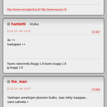
http://www.racingfactory.fi/
http://www.epuarc.fi/
hamietti
KUArc
21.01.10 - klo: 13.15
#1367
ile ++
karitapani ++
Teamc rakennettu Buggy 1:8 teamc truggy 1:8
jg buggy 1:8
the_man
21.01.10 - klo: 16.07
#1368
Vanhojen annettujen plussien lisäks, taas tehty kauppaa...
sami.salmela +