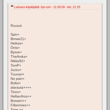
Lainaus käyttäjältä: hpi-cen - 11.09.09 - klo: 21.55
Ruusut:
Spin+
Bmwe21+
Heiksa+
Örtsi+
Bysse+
TheArska+
Nikke92+
ToniP+
Juzzu+
Tuunari+
No pain+
Boltsi+
alarauta++++
Tinox+
Helberthos++
Breweri++
Fillarimies++
Tane.++