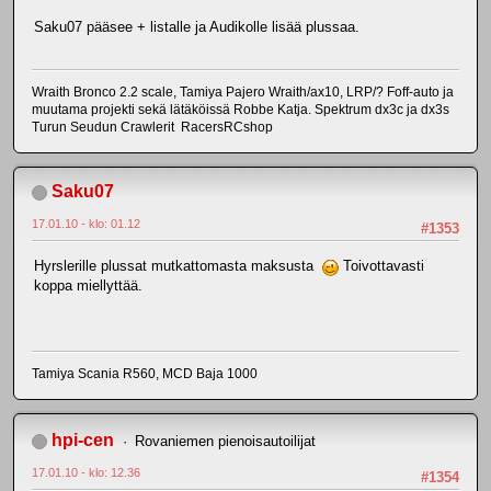
Saku07 pääsee + listalle ja Audikolle lisää plussaa.
Wraith Bronco 2.2 scale, Tamiya Pajero Wraith/ax10, LRP/? Foff-auto ja
muutama projekti sekä lätäköissä Robbe Katja. Spektrum dx3c ja dx3s
Turun Seudun Crawlerit RacersRCshop
Saku07
17.01.10 - klo: 01.12
#1353
Hyrslerille plussat mutkattomasta maksusta
Toivottavasti
koppa miellyttää.
Tamiya Scania R560, MCD Baja 1000
hpi-cen
Rovaniemen pienoisautoilijat
17.01.10 - klo: 12.36
#1354