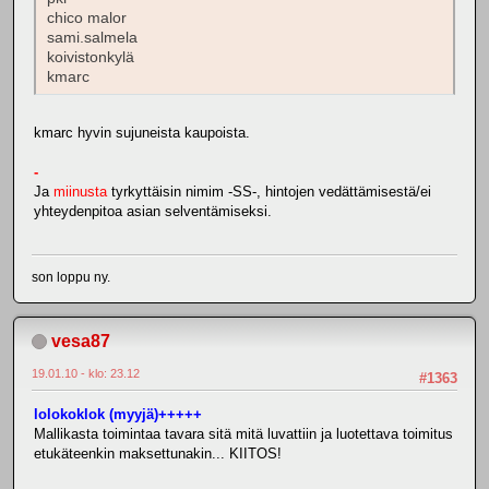
chico malor
sami.salmela
koivistonkylä
kmarc
kmarc hyvin sujuneista kaupoista.
-
Ja
miinusta
tyrkyttäisin nimim -SS-, hintojen vedättämisestä/ei
yhteydenpitoa asian selventämiseksi.
son loppu ny.
vesa87
19.01.10 - klo: 23.12
#1363
lolokoklok (myyjä)+++++
Mallikasta toimintaa tavara sitä mitä luvattiin ja luotettava toimitus
etukäteenkin maksettunakin... KIITOS!