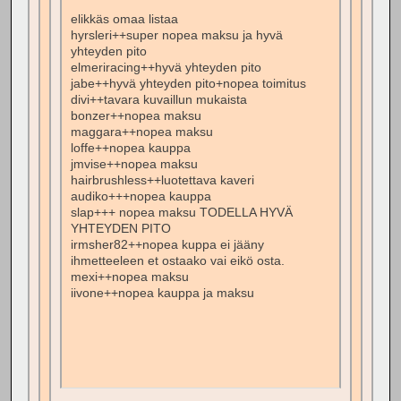
elikkäs omaa listaa
hyrsleri++super nopea maksu ja hyvä
yhteyden pito
elmeriracing++hyvä yhteyden pito
jabe++hyvä yhteyden pito+nopea toimitus
divi++tavara kuvaillun mukaista
bonzer++nopea maksu
maggara++nopea maksu
loffe++nopea kauppa
jmvise++nopea maksu
hairbrushless++luotettava kaveri
audiko+++nopea kauppa
slap+++ nopea maksu TODELLA HYVÄ
YHTEYDEN PITO
irmsher82++nopea kuppa ei jääny
ihmetteeleen et ostaako vai eikö osta.
mexi++nopea maksu
iivone++nopea kauppa ja maksu