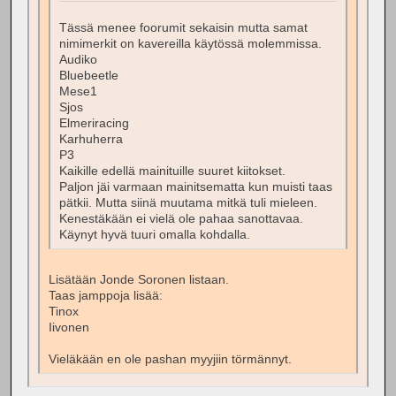
Tässä menee foorumit sekaisin mutta samat
nimimerkit on kavereilla käytössä molemmissa.
Audiko
Bluebeetle
Mese1
Sjos
Elmeriracing
Karhuherra
P3
Kaikille edellä mainituille suuret kiitokset.
Paljon jäi varmaan mainitsematta kun muisti taas
pätkii. Mutta siinä muutama mitkä tuli mieleen.
Kenestäkään ei vielä ole pahaa sanottavaa.
Käynyt hyvä tuuri omalla kohdalla.
Lisätään Jonde Soronen listaan.
Taas jamppoja lisää:
Tinox
Iivonen
Vieläkään en ole pashan myyjiin törmännyt.