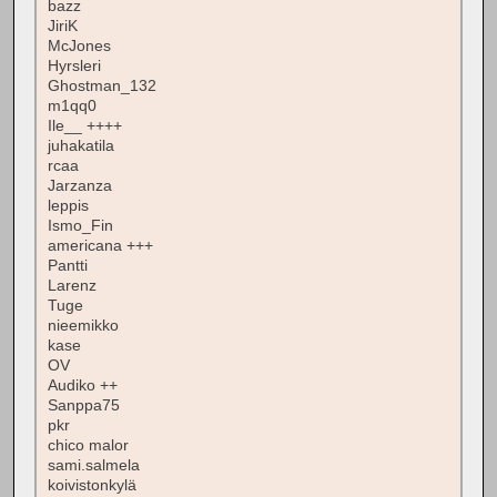
bazz
JiriK
McJones
Hyrsleri
Ghostman_132
m1qq0
Ile__ ++++
juhakatila
rcaa
Jarzanza
leppis
Ismo_Fin
americana +++
Pantti
Larenz
Tuge
nieemikko
kase
OV
Audiko ++
Sanppa75
pkr
chico malor
sami.salmela
koivistonkylä