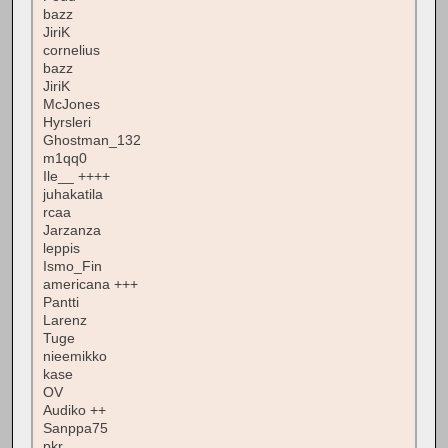
bazz
JiriK
cornelius
bazz
JiriK
McJones
Hyrsleri
Ghostman_132
m1qq0
Ile__ ++++
juhakatila
rcaa
Jarzanza
leppis
Ismo_Fin
americana +++
Pantti
Larenz
Tuge
nieemikko
kase
OV
Audiko ++
Sanppa75
pkr