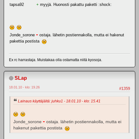
tapsa92
+
myyjä. Huonosti pakattu paketti :shock:
-
Jonde_sorone
ostaja. lähetin postiennakolla, mutta ei hakenut
pakettia postista
Ex rc harrastaja. Muistakaa olla ostamatta niitä kyosoja.
SLap
18.01.10 - klo: 19.26
#1359
Lainaus käyttäjältä: juhku1 - 18.01.10 - klo: 15.41
-
Jonde_sorone
ostaja. lähetin postiennakolla, mutta ei
hakenut pakettia postista