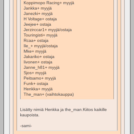
Koppimopo Racing+ myyjä
Jankka+ myyjä
Janezki+ myyjä
H Voltage+ ostaja
Jeejee+ ostaja
Jerzirccar1+ myyjä/ostaja
Touringisti+ myyjä
Rcaa+ ostaja
Ile_+ myyjä/ostaja
Mke+ myyjä
Jakariko+ ostaja
Iivonen+ ostaja
Janne_h81+ myyjä
Sjos+ myyjä
Peitsamo+ myyjä
Funk+ ostaja
Henkka+ myyjä
The_man+ (vaihtokauppa)
Lisätty nimiä Henkka ja the_man.Kiitos kaikille
kaupoista.
-sami-