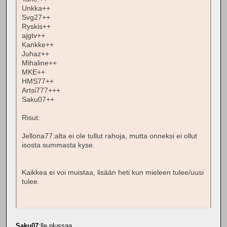
Unkka++
Svg27++
Ryskis++
ajgtv++
Kankke++
Juhaz++
Mihaline++
MKE++
HMS77++
Artsi777+++
Saku07++
Risut:
Jellona77:alta ei ole tullut rahoja, mutta onneksi ei ollut
isosta summasta kyse.
Kaikkea ei voi muistaa, lisään heti kun mieleen tulee/uusi
tulee.
Saku07
:lle plussaa.