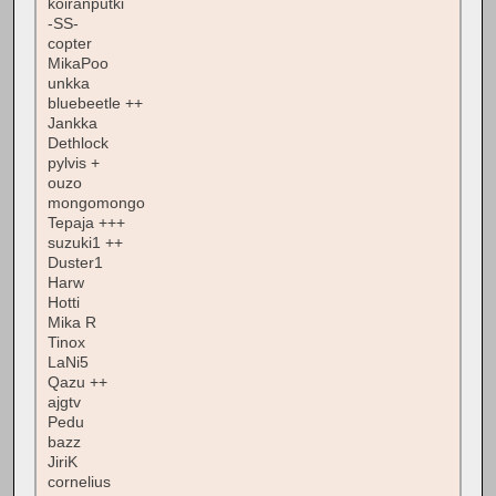
koiranputki
-SS-
copter
MikaPoo
unkka
bluebeetle ++
Jankka
Dethlock
pylvis +
ouzo
mongomongo
Tepaja +++
suzuki1 ++
Duster1
Harw
Hotti
Mika R
Tinox
LaNi5
Qazu ++
ajgtv
Pedu
bazz
JiriK
cornelius