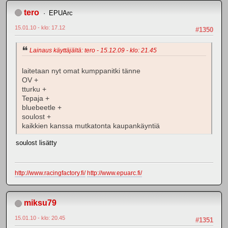
tero
EPUArc
15.01.10 - klo: 17.12
#1350
Lainaus käyttäjältä: tero - 15.12.09 - klo: 21.45
laitetaan nyt omat kumppanitki tänne
OV +
tturku +
Tepaja +
bluebeetle +
soulost +
kaikkien kanssa mutkatonta kaupankäyntiä
soulost lisätty
http://www.racingfactory.fi/
http://www.epuarc.fi/
miksu79
15.01.10 - klo: 20.45
#1351