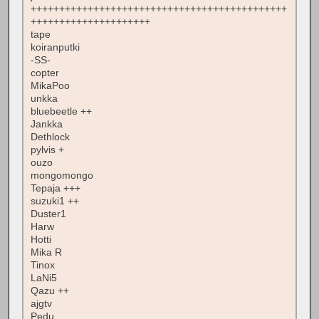
+++++++++++++++++++++++++++++++++++++++++++++
+++++++++++++++++++++
tape
koiranputki
-SS-
copter
MikaPoo
unkka
bluebeetle ++
Jankka
Dethlock
pylvis +
ouzo
mongomongo
Tepaja +++
suzuki1 ++
Duster1
Harw
Hotti
Mika R
Tinox
LaNi5
Qazu ++
ajgtv
Pedu