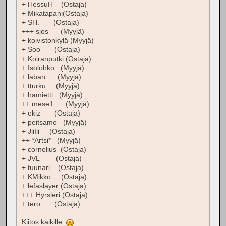
+ HessuH (Ostaja)
+ Mikatapani(Ostaja)
+ SH. (Ostaja)
+++ sjos (Myyjä)
+ koivistonkylä (Myyjä)
+ Soo (Ostaja)
+ Koiranputki (Ostaja)
+ Isolohko (Myyjä)
+ laban (Myyjä)
+ tturku (Myyjä)
+ hamietti (Myyjä)
++ mese1 (Myyjä)
+ ekiz (Ostaja)
+ peitsamo (Myyjä)
+ JiiIii (Ostaja)
++ *Artsi* (Myyjä)
+ cornelius (Ostaja)
+ JVL (Ostaja)
+ tuunari (Ostaja)
+ KMikko (Ostaja)
+ lefaslayer (Ostaja)
+++ Hyrsleri (Ostaja)
+ tero (Ostaja)
Kiitos kaikille