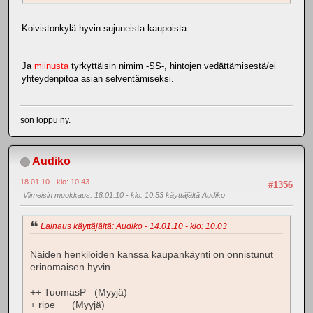
Koivistonkylä hyvin sujuneista kaupoista.
-
Ja
miinusta
tyrkyttäisin nimim -SS-, hintojen vedättämisestä/ei
yhteydenpitoa asian selventämiseksi.
son loppu ny.
Audiko
18.01.10 - klo: 10.43
#1356
Viimeisin muokkaus
: 18.01.10 - klo: 10.53 käyttäjältä Audiko
Lainaus käyttäjältä: Audiko - 14.01.10 - klo: 10.03
Näiden henkilöiden kanssa kaupankäynti on onnistunut
erinomaisen hyvin.
++ TuomasP (Myyjä)
+ ripe (Myyjä)