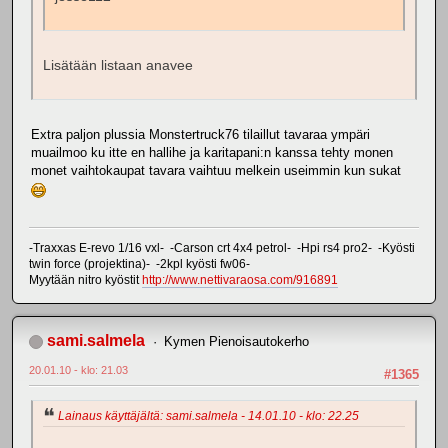
Lisätään listaan anavee
Extra paljon plussia Monstertruck76 tilaillut tavaraa ympäri
muailmoo ku itte en hallihe ja karitapani:n kanssa tehty monen
monet vaihtokaupat tavara vaihtuu melkein useimmin kun sukat
-Traxxas E-revo 1/16 vxl- -Carson crt 4x4 petrol- -Hpi rs4 pro2- -Kyösti
twin force (projektina)- -2kpl kyösti fw06-
Myytään nitro kyöstit
http://www.nettivaraosa.com/916891
sami.salmela
Kymen Pienoisautokerho
20.01.10 - klo: 21.03
#1365
Lainaus käyttäjältä: sami.salmela - 14.01.10 - klo: 22.25