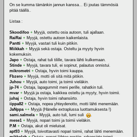
On se kumma tämänkin jannun kanssa... Ei joutas tämmösiä
pitää täällä..
Listaa :
Skoodifoo
+
Myyjä, ostettu osia autoon, tuli ajallaan.
RaiRai
+
Myyjä, ostettu autoon kaikenlaista.
Pantti
+
Myyjä, vastari tuli kuin pitikin.
Miikkah
+
Myyjä sekä ostaja. Osteltu ja myyty hyvin
kokemuksin.
Japo
+
Ostaja, rahat tuli tilille, tavara lähti kulkemaan.
Stinde
+
Myyjä, tavara tuli, ei sopinut, palautus onnistui.
mikrometri
+
Ostaja, hyvin toimi kauppa.
Fbzero
+
Myyjä, motti oli sitä mitä pitikin.
Juhou
+
Myyjä, auto toimi, ja toimii vieläkin.
jp-74
+
Ostaja, lapagummit meni perille, rahatkin tuli.
mvar
+
Myyjä ja ostaja, kaikkea osteltu ja myyty, hyvin toimii.
juhaj
+
Ostaja, hyvin toimi rahansiirto.
iippa82
+
Ostaja, nopea yhteydenotto, motti lähti menemään.
JaNppa
++
Myyjä (Hänelle extraplussa luottamuksesta !)
sami.salmela
+
Myyjä, auto tuli, lumi suli
.
mese1
+
Myyjä, nopari toimi ja toimii vieläkin.
P.M
+
Ostaja, akut oli mieluisat.
apt93
+
Myyjä, toivottavasti nopari toimii, rahat lähti menemään.
mikkolah
+
Ostaja, nopari lähtee postiin, rahansiirto toimii.