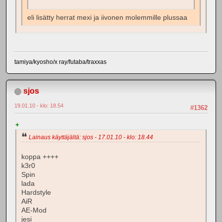
eli lisätty herrat mexi ja iivonen molemmille plussaa
tamiya/kyosho/x ray/futaba/traxxas
sjos
19.01.10 - klo: 18.54
#1362
+
Lainaus käyttäjältä: sjos - 17.01.10 - klo: 18.44
koppa ++++
k3r0
Spin
lada
Hardstyle
AiR
AE-Mod
jesi