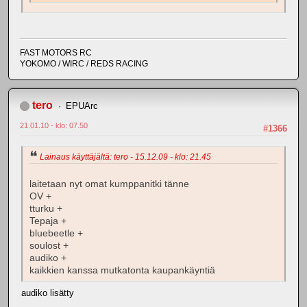
FAST MOTORS RC
YOKOMO / WIRC / REDS RACING
tero
EPUArc
21.01.10 - klo: 07.50
#1366
Lainaus käyttäjältä: tero - 15.12.09 - klo: 21.45
laitetaan nyt omat kumppanitki tänne
OV +
tturku +
Tepaja +
bluebeetle +
soulost +
audiko +
kaikkien kanssa mutkatonta kaupankäyntiä
audiko lisätty