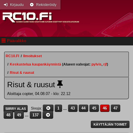
Kirjaudu
Rekisteröidy
Päävalikko
RC10.FI
/
Ilmoitukset
/
Keskustelua kaupankäynnistä
(Alueen valvojat:
pylvis
,
rjf
)
/
Risut & ruusut
Risut & ruusut
Aloittaja copter, 04.08.07 - klo: 22.12
1
...
43
44
45
46
47
Sivuja
SIIRRY ALAS
48
49
...
137
KÄYTTÄJÄN TOIMET