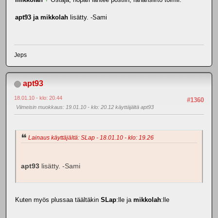
apt93 ja mikkolah
lisätty. -Sami
Jeps
apt93
18.01.10 - klo: 20.44
#1360
Viimeisin muokkaus
: 19.01.10 - klo: 20.12 käyttäjältä apt93
Lainaus käyttäjältä: SLap - 18.01.10 - klo: 19.26
apt93
lisätty. -Sami
Kuten myös plussaa täältäkin
SLap
:lle ja
mikkolah
:lle