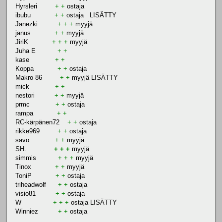
Hyrsleri
+ +
ostaja
ibubu
+ +
ostaja LISÄTTY
Janezki
+ + +
myyjä
janus
+ +
myyjä
JiriK
+ + +
myyjä
Juha E
+ +
kase
+ +
Koppa
+ +
ostaja
Makro 86
+ +
myyjä LISÄTTY
mick
+ +
nestori
+ +
myyjä
prmc
+ +
ostaja
rampa
+ +
RC-kärpänen72
+ +
ostaja
rikke969
+ +
ostaja
savo
+ +
myyjä
SH.
+ + +
myyjä
simmis
+ + +
myyjä
Tinox
+ +
myyjä
ToniP
+ +
ostaja
triheadwolf
+ +
ostaja
visio81
+ +
ostaja
W
+ + +
ostaja LISÄTTY
Winniez
+ +
ostaja