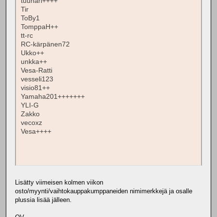
tuunari++++
Tir
ToBy1
TomppaH++
tt-rc
RC-kärpänen72
Ukko++
unkka++
Vesa-Ratti
vesseli123
visio81++
Yamaha201+++++++
YLI-G
Zakko
vecoxz
Vesa++++
Lisätty viimeisen kolmen viikon
osto/myynti/vaihtokauppakumppaneiden nimimerkkejä ja osalle
plussia lisää jälleen.