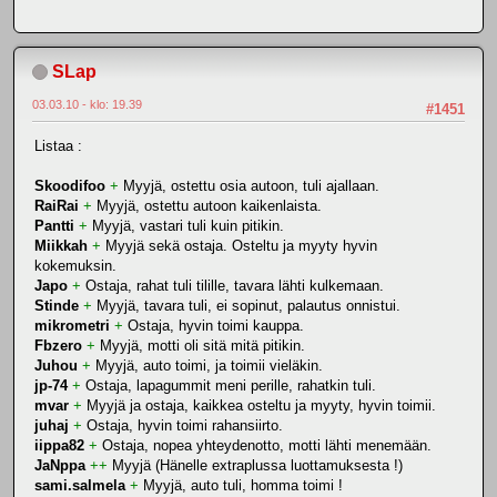
SLap
03.03.10 - klo: 19.39
#1451
Listaa :
Skoodifoo
+
Myyjä, ostettu osia autoon, tuli ajallaan.
RaiRai
+
Myyjä, ostettu autoon kaikenlaista.
Pantti
+
Myyjä, vastari tuli kuin pitikin.
Miikkah
+
Myyjä sekä ostaja. Osteltu ja myyty hyvin
kokemuksin.
Japo
+
Ostaja, rahat tuli tilille, tavara lähti kulkemaan.
Stinde
+
Myyjä, tavara tuli, ei sopinut, palautus onnistui.
mikrometri
+
Ostaja, hyvin toimi kauppa.
Fbzero
+
Myyjä, motti oli sitä mitä pitikin.
Juhou
+
Myyjä, auto toimi, ja toimii vieläkin.
jp-74
+
Ostaja, lapagummit meni perille, rahatkin tuli.
mvar
+
Myyjä ja ostaja, kaikkea osteltu ja myyty, hyvin toimii.
juhaj
+
Ostaja, hyvin toimi rahansiirto.
iippa82
+
Ostaja, nopea yhteydenotto, motti lähti menemään.
JaNppa
++
Myyjä (Hänelle extraplussa luottamuksesta !)
sami.salmela
+
Myyjä, auto tuli, homma toimi !