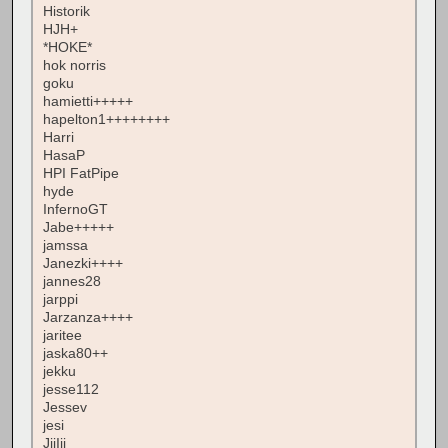
Historik
HJH+
*HOKE*
hok norris
goku
hamietti+++++
hapelton1++++++++
Harri
HasaP
HPI FatPipe
hyde
InfernoGT
Jabe+++++
jamssa
Janezki++++
jannes28
jarppi
Jarzanza++++
jaritee
jaska80++
jekku
jesse112
Jessev
jesi
JiiIii