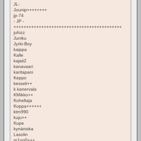
JL-
Jounip++++++++
jp-74
- JP -
+++++++++++++++++++++++++++++++++++++++++++
juhizz
Juniku
Jyrki-Boy
kaippa
Kalle
kajati2
kanavaari
karitapani
Keppo
kesseli++
k.kanervala
KMikko++
Koheltaja
Koppa++++++
ktm990
kuju++
Kupe
kynäniska
Lasolin
m1qq0+++