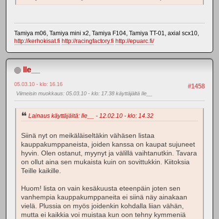
Tamiya m06, Tamiya mini x2, Tamiya F104, Tamiya TT-01, axial scx10,
http://kerhokisat.fi
http://racingfactory.fi
http://epuarc.fi/
Ile__
05.03.10 - klo: 16.16
#1458
Viimeisin muokkaus
: 05.03.10 - klo: 17.38 käyttäjältä Ile__
Lainaus käyttäjältä: Ile__ - 12.02.10 - klo: 14.32
Siinä nyt on meikäläiseltäkin vähäsen listaa
kauppakumppaneista, joiden kanssa on kaupat sujuneet
hyvin. Olen ostanut, myynyt ja välillä vaihtanutkin. Tavara
on ollut aina sen mukaista kuin on sovittukkin. Kiitoksia
Teille kaikille.
Huom! lista on vain kesäkuusta eteenpäin joten sen
vanhempia kauppakumppaneita ei siinä näy ainakaan
vielä. Plussia on myös joidenkin kohdalla liian vähän,
mutta ei kaikkia voi muistaa kun oon tehny kymmeniä