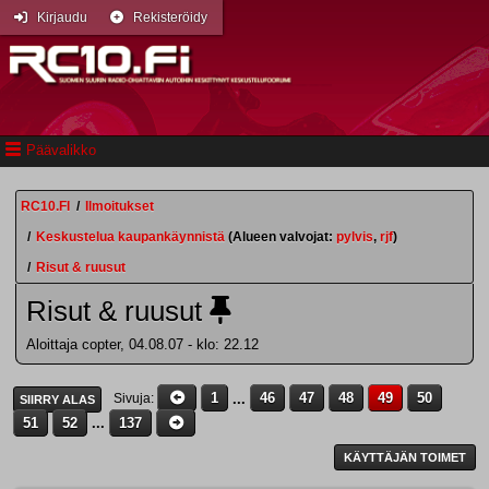
Kirjaudu
Rekisteröidy
Päävalikko
RC10.FI
/
Ilmoitukset
/
Keskustelua kaupankäynnistä
(Alueen valvojat:
pylvis
,
rjf
)
/
Risut & ruusut
Risut & ruusut
Aloittaja copter, 04.08.07 - klo: 22.12
1
...
46
47
48
49
50
Sivuja
SIIRRY ALAS
51
52
...
137
KÄYTTÄJÄN TOIMET