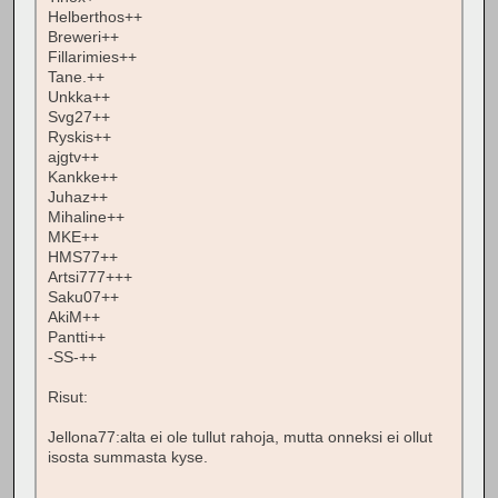
Helberthos++
Breweri++
Fillarimies++
Tane.++
Unkka++
Svg27++
Ryskis++
ajgtv++
Kankke++
Juhaz++
Mihaline++
MKE++
HMS77++
Artsi777+++
Saku07++
AkiM++
Pantti++
-SS-++
Risut:
Jellona77:alta ei ole tullut rahoja, mutta onneksi ei ollut
isosta summasta kyse.