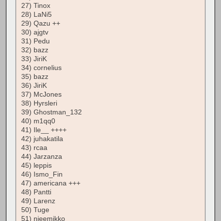
27) Tinox
28) LaNi5
29) Qazu ++
30) ajgtv
31) Pedu
32) bazz
33) JiriK
34) cornelius
35) bazz
36) JiriK
37) McJones
38) Hyrsleri
39) Ghostman_132
40) m1qq0
41) Ile__ ++++
42) juhakatila
43) rcaa
44) Jarzanza
45) leppis
46) Ismo_Fin
47) americana +++
48) Pantti
49) Larenz
50) Tuge
51) nieemikko