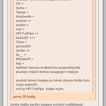
OV +
tturku +
Tepaja +
bluebeetle +
soulost ++
audiko +
mof +
HPI FatPipe ++
kaitsu82 +++
Tinox +
jannes28+
Jontte ++
Ile__ +
WhistlerR +
ärjy +
kaikkien kanssa mutkatonta kaupankäyntiä
plussien määrä kertoo kauppojen määrän
soulost toinen kauppa ja toinen plussa lisätty kuin
myös kaitsu82
mof ja HPI FatPipe lisätty myös
janne 28 lisätty
Jontte lisätty parikin kauppa onnistui mallikkaasti