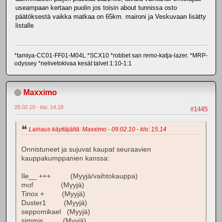
useampaan kertaan puolin jos toisin about tunnissa osto
päätöksestä vaikka matkaa on 65km. maironi ja Veskuvaan lisätty
listalle
*tamiya-CC01-FF01-M04L.*SCX10 *robbet san remo-katja-lazer. *MRP-
odyssey *nelivetokivaa kesät talvet 1:10-1:1
Maxximo
28.02.10 - klo: 14.18
#1445
Lainaus käyttäjältä: Maxximo - 09.02.10 - klo: 15.14
Onnistuneet ja sujuvat kaupat seuraavien
kauppakumppanien kanssa:
Ile__ +++ (Myyjä/vaihtokauppa)
mof (Myyjä)
Tinox + (Myyjä)
Duster1 (Myyjä)
seppomikael (Myyjä)
simmis (Myyjä)