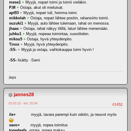
mese1
+
Myyjä, nopari toimi ja toimii vieläkin.
P.M
+
Ostaja, akut oli mieluisat.
apt93
+
Myyjä, nopari tuli, homma toimi.
mikkolah
+
Ostaja, nopari lähtee postiin, rahansiirto toimii.
suzuki1
+
Myyjä, auto lähtee tulemaan, rahat on menossa.
jhaas
+
Ostaja, rahat näkyy tilillä, laturi lähtee menemään.
juhku1
+
Myyjä, nopeaa toimintaa, suosittelen.
miksu5
+
Ostaja, hyvä yhteydenpito.
Tinox
+
Myyjä, hyvä yhteydenpito.
-SS-
+
Myyjä ja ostaja, vaihtokauppa toimi hyvin !
-SS-
lisätty. -Sami
Jeps
jannes28
03.03.10 - klo: 20.04
#1452
ile+
myyjä, tavara parempi kuin odotin, ja neuvot myös
savo+
myyjä, nopea toimitus
tonedeaf+
ostaja, nopea maksu