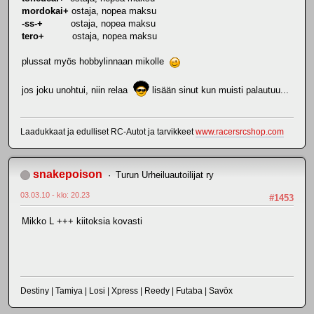
mordokai+
ostaja, nopea maksu
-ss-+
ostaja, nopea maksu
tero+
ostaja, nopea maksu
plussat myös hobbylinnaan mikolle
jos joku unohtui, niin relaa
lisään sinut kun muisti palautuu...
Laadukkaat ja edulliset RC-Autot ja tarvikkeet
www.racersrcshop.com
snakepoison
Turun Urheiluautoilijat ry
03.03.10 - klo: 20.23
#1453
Mikko L +++ kiitoksia kovasti
Destiny | Tamiya | Losi | Xpress | Reedy | Futaba | Savöx