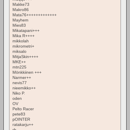
Makke73
Makro86
Mata76+++++++++++++
Mayhem
Mies83
Mikatapani+++
Mika R++++
mikkolah
mikrometri+
miksalo
MitjaSkin++++
MKE++
mtn225
Mönkkiinen +++
Narmer++
nevis77
nieemikko++
Niko P.
oden
OV
Pelto Racer
pete83
pOINTER
ratakarju++
rb