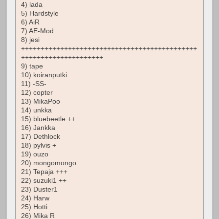
4) lada
5) Hardstyle
6) AiR
7) AE-Mod
8) jesi
+++++++++++++++++++++++++++++++++++++++++++++
+++++++++++++++++++++
9) tape
10) koiranputki
11) -SS-
12) copter
13) MikaPoo
14) unkka
15) bluebeetle ++
16) Jankka
17) Dethlock
18) pylvis +
19) ouzo
20) mongomongo
21) Tepaja +++
22) suzuki1 ++
23) Duster1
24) Harw
25) Hotti
26) Mika R