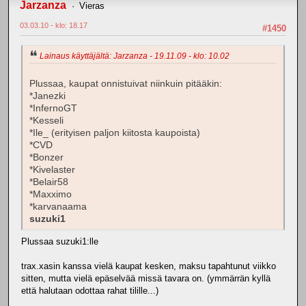
Jarzanza
Vieras
03.03.10 - klo: 18.17
#1450
Lainaus käyttäjältä: Jarzanza - 19.11.09 - klo: 10.02
Plussaa, kaupat onnistuivat niinkuin pitääkin:
*Janezki
*InfernoGT
*Kesseli
*Ile_ (erityisen paljon kiitosta kaupoista)
*CVD
*Bonzer
*Kivelaster
*Belair58
*Maxximo
*karvanaama
suzuki1
Plussaa suzuki1:lle
trax.xasin kanssa vielä kaupat kesken, maksu tapahtunut viikko
sitten, mutta vielä epäselvää missä tavara on. (ymmärrän kyllä
että halutaan odottaa rahat tilille...)