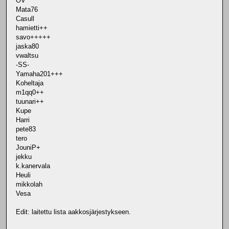
OV
Mata76
Casull
hamietti++
savo+++++
jaska80
vwaltsu
-SS-
Yamaha201+++
Koheltaja
m1qq0++
tuunari++
Kupe
Harri
pete83
tero
JouniP+
jekku
k.kanervala
Heuli
mikkolah
Vesa
Edit: laitettu lista aakkosjärjestykseen.