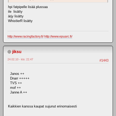
hpi fatpipelle lisää plussaa
ile lisätty
ärjy lisätty
WhistlerR lisätty
http://www.racingfactory.fi/
http://www.epuarc.fi/
jiksu
24.02.10 - klo: 22.47
#1443
Janos ++
Dnarr +++++
TVS ++
mof ++
Janne A ++
Kaikkien kanssa kaupat sujunut erinomaisesti