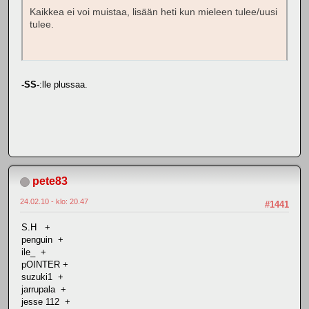
Kaikkea ei voi muistaa, lisään heti kun mieleen tulee/uusi
tulee.
-SS-
:lle plussaa.
pete83
24.02.10 - klo: 20.47
#1441
S.H +
penguin +
ile_ +
pOINTER +
suzuki1 +
jarrupala +
jesse 112 +