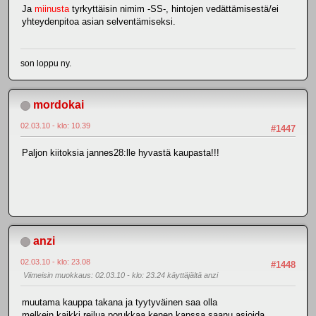
Ja
miinusta
tyrkyttäisin nimim -SS-, hintojen vedättämisestä/ei
yhteydenpitoa asian selventämiseksi.
son loppu ny.
mordokai
02.03.10 - klo: 10.39
#1447
Paljon kiitoksia jannes28:lle hyvastä kaupasta!!!
anzi
02.03.10 - klo: 23.08
#1448
Viimeisin muokkaus
: 02.03.10 - klo: 23.24 käyttäjältä anzi
muutama kauppa takana ja tyytyväinen saa olla
melkein kaikki reilua porukkaa kenen kanssa saanu asioida