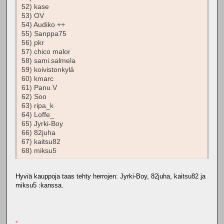
52) kase
53) OV
54) Audiko ++
55) Sanppa75
56) pkr
57) chico malor
58) sami.salmela
59) koivistonkylä
60) kmarc
61) Panu.V
62) Soo
63) ripa_k
64) Loffe_
65) Jyrki-Boy
66) 82juha
67) kaitsu82
68) miksu5
Hyviä kauppoja taas tehty herrojen: Jyrki-Boy, 82juha, kaitsu82 ja
miksu5 :kanssa.
-