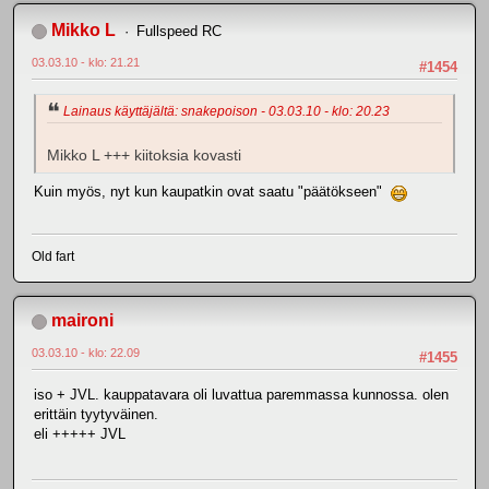
Mikko L
Fullspeed RC
03.03.10 - klo: 21.21
#1454
Lainaus käyttäjältä: snakepoison - 03.03.10 - klo: 20.23
Mikko L +++ kiitoksia kovasti
Kuin myös, nyt kun kaupatkin ovat saatu "päätökseen"
Old fart
maironi
03.03.10 - klo: 22.09
#1455
iso + JVL. kauppatavara oli luvattua paremmassa kunnossa. olen
erittäin tyytyväinen.
eli +++++ JVL