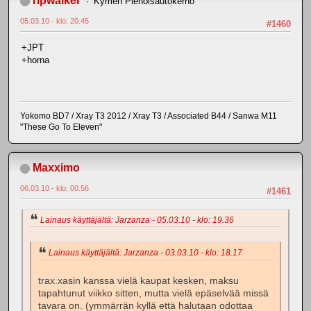
ripwalker
Kymen Pienoisautokerho
05.03.10 - klo: 20.45
#1460
+JPT
+horna
Yokomo BD7 / Xray T3 2012 / Xray T3 / Associated B44 / Sanwa M11
"These Go To Eleven"
Maxximo
06.03.10 - klo: 00.56
#1461
Lainaus käyttäjältä: Jarzanza - 05.03.10 - klo: 19.36
Lainaus käyttäjältä: Jarzanza - 03.03.10 - klo: 18.17
trax.xasin kanssa vielä kaupat kesken, maksu
tapahtunut viikko sitten, mutta vielä epäselvää missä
tavara on. (ymmärrän kyllä että halutaan odottaa