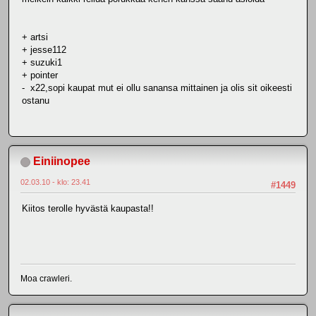
+ artsi
+ jesse112
+ suzuki1
+ pointer
- x22,sopi kaupat mut ei ollu sanansa mittainen ja olis sit oikeesti
ostanu
Einiinopee
02.03.10 - klo: 23.41
#1449
Kiitos terolle hyvästä kaupasta!!
Moa crawleri.