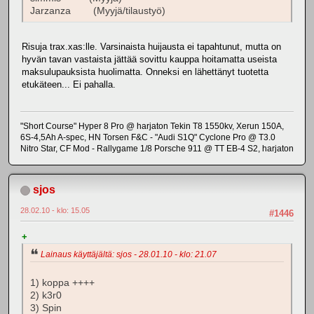
Jarzanza (Myyjä/tilaustyö)
Risuja trax.xas:lle. Varsinaista huijausta ei tapahtunut, mutta on
hyvän tavan vastaista jättää sovittu kauppa hoitamatta useista
maksulupauksista huolimatta. Onneksi en lähettänyt tuotetta
etukäteen... Ei pahalla.
"Short Course" Hyper 8 Pro @ harjaton Tekin T8 1550kv, Xerun 150A,
6S-4,5Ah A-spec, HN Torsen F&C - "Audi S1Q" Cyclone Pro @ T3.0
Nitro Star, CF Mod - Rallygame 1/8 Porsche 911 @ TT EB-4 S2, harjaton
sjos
28.02.10 - klo: 15.05
#1446
+
Lainaus käyttäjältä: sjos - 28.01.10 - klo: 21.07
1)
koppa ++++
2) k3r0
3) Spin