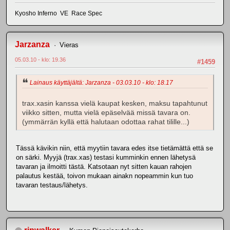
Kyosho Inferno VE Race Spec
Jarzanza
Vieras
05.03.10 - klo: 19.36
#1459
Lainaus käyttäjältä: Jarzanza - 03.03.10 - klo: 18.17
trax.xasin kanssa vielä kaupat kesken, maksu tapahtunut
viikko sitten, mutta vielä epäselvää missä tavara on.
(ymmärrän kyllä että halutaan odottaa rahat tilille...)
Tässä kävikin niin, että myytiin tavara edes itse tietämättä että se
on särki. Myyjä (trax.xas) testasi kumminkin ennen lähetysä
tavaran ja ilmoitti tästä. Katsotaan nyt sitten kauan rahojen
palautus kestää, toivon mukaan ainakn nopeammin kun tuo
tavaran testaus/lähetys.