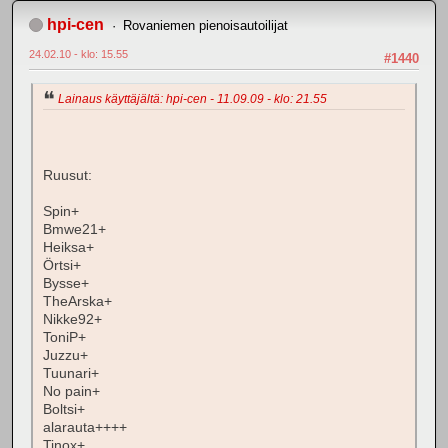
hpi-cen
Rovaniemen pienoisautoilijat
24.02.10 - klo: 15.55
#1440
Lainaus käyttäjältä: hpi-cen - 11.09.09 - klo: 21.55
Ruusut:
Spin+
Bmwe21+
Heiksa+
Örtsi+
Bysse+
TheArska+
Nikke92+
ToniP+
Juzzu+
Tuunari+
No pain+
Boltsi+
alarauta++++
Tinox+