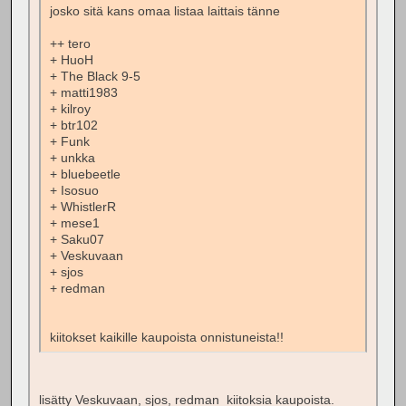
josko sitä kans omaa listaa laittais tänne
++ tero
+ HuoH
+ The Black 9-5
+ matti1983
+ kilroy
+ btr102
+ Funk
+ unkka
+ bluebeetle
+ Isosuo
+ WhistlerR
+ mese1
+ Saku07
+ Veskuvaan
+ sjos
+ redman
kiitokset kaikille kaupoista onnistuneista!!
lisätty Veskuvaan, sjos, redman kiitoksia kaupoista.