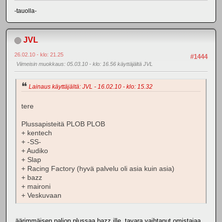
-tauolla-
JVL
26.02.10 - klo: 21.25
#1444
Viimeisin muokkaus
: 05.03.10 - klo: 16.56 käyttäjältä JVL
Lainaus käyttäjältä: JVL - 16.02.10 - klo: 15.32
tere
Plussapisteitä PLOB PLOB
+ kentech
+ -SS-
+ Audiko
+ Slap
+ Racing Factory (hyvä palvelu oli asia kuin asia)
+ bazz
+ maironi
+ Veskuvaan
äärimmäisen paljon plussaa bazz.ille, tavara vaihtanut omistajaa