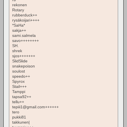
rekonen
Rotary
rubberduck++
rysäkoijari++++
*SaHa*
sakja++
sami.salmela
savo++++++++
SH.
shrek
sjos+++++++
SlidSlide
snakepoison
soulost
speedo++
Spyrox
Stail+++
Tamppi
tapsa92++
tellu++
tepiii1@gmail.com++++++
tero
pukki81
takkunen|