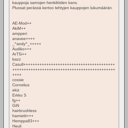
kauppoja samojen henkilöiden kans.
Plussat perässä kertoo tehtyjen kauppojen lukumäärän.
AE-Mod++
AkiM++
ampperi
anavee++++
_^andy^_+++++
Audiko+++
ArT5i++
bazz
Casull++++++++++++++++++++++++++++++++++++++++
+++++++++++++++++++++++++++++++++++++++++++++
++++
cossie
Cornelius
ekiz
Erkko S
fg++
GiN
hairbrushless
hamietti+++
Hemppa83+++
Heuli