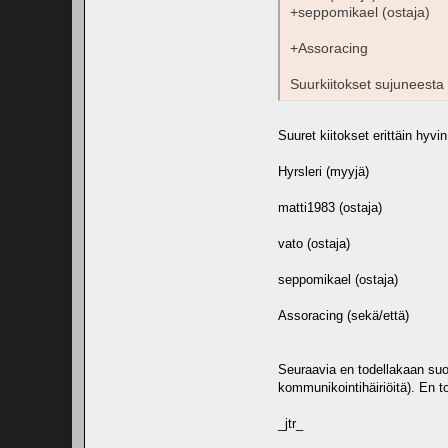
+seppomikael (ostaja)
+Assoracing
Suurkiitokset sujuneesta
Suuret kiitokset erittäin hyv
Hyrsleri (myyjä)
matti1983 (ostaja)
vato (ostaja)
seppomikael (ostaja)
Assoracing (sekä/että)
Seuraavia en todellakaan suos
kommunikointihäiriöitä). En 
_jtr_