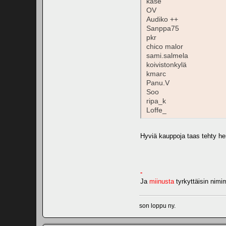
kase
OV
Audiko ++
Sanppa75
pkr
chico malor
sami.salmela
koivistonkylä
kmarc
Panu.V
Soo
ripa_k
Loffe_
Hyviä kauppoja taas tehty he
-
Ja
miinusta
tyrkyttäisin nimi
son loppu ny.