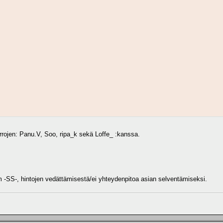
rrojen: Panu.V, Soo, ripa_k sekä Loffe_ :kanssa.
m -SS-, hintojen vedättämisestä/ei yhteydenpitoa asian selventämiseksi.