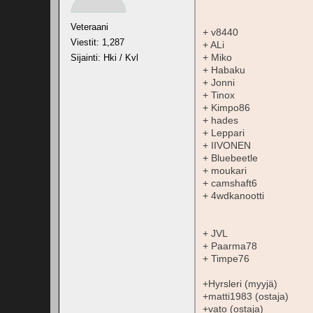
Veteraani
+ v8440
Viestit: 1,287
+ ALi
+ Miko
Sijainti: Hki / Kvl
+ Habaku
+ Jonni
+ Tinox
+ Kimpo86
+ hades
+ Leppari
+ IIVONEN
+ Bluebeetle
+ moukari
+ camshaft6
+ 4wdkanootti
+ JVL
+ Paarma78
+ Timpe76
+Hyrsleri (myyjä)
+matti1983 (ostaja)
+vato (ostaja)