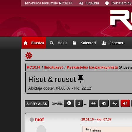
Tervetuloa foorumille
RC10.FI
Kirjaudu
Rekisteröidy
Etusivu
Haku
Kalenteri
Jäsenet
RC10.FI
/
Ilmoitukset
/
Keskustelua kaupankäynnistä
(Alueen
Risut & ruusut
Aloittaja copter, 04.08.07 - klo: 22.12
1
...
44
45
46
47
Sivuja
SIIRRY ALAS
mof
28.01.10 - klo: 07.37
Lainaa