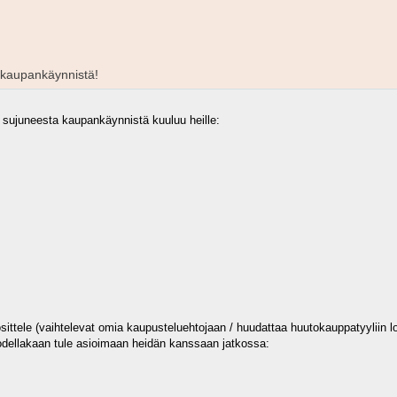
 kaupankäynnistä!
in sujuneesta kaupankäynnistä kuuluu heille:
ittele (vaihtelevat omia kaupusteluehtojaan / huudattaa huutokauppatyyliin lot
todellakaan tule asioimaan heidän kanssaan jatkossa: