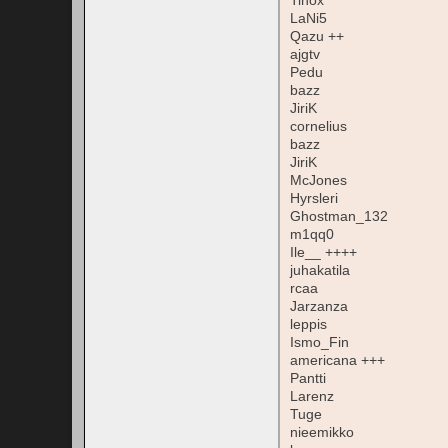
Tinox
LaNi5
Qazu ++
ajgtv
Pedu
bazz
JiriK
cornelius
bazz
JiriK
McJones
Hyrsleri
Ghostman_132
m1qq0
Ile__ ++++
juhakatila
rcaa
Jarzanza
leppis
Ismo_Fin
americana +++
Pantti
Larenz
Tuge
nieemikko