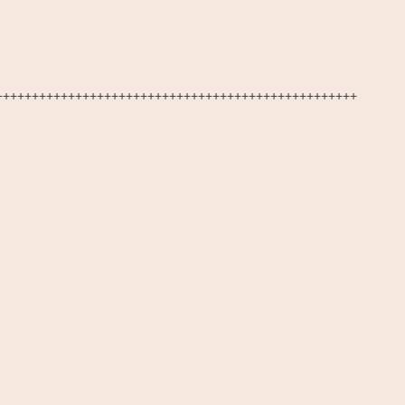
+++++++++++++++++++++++++++++++++++++++++++++++++++