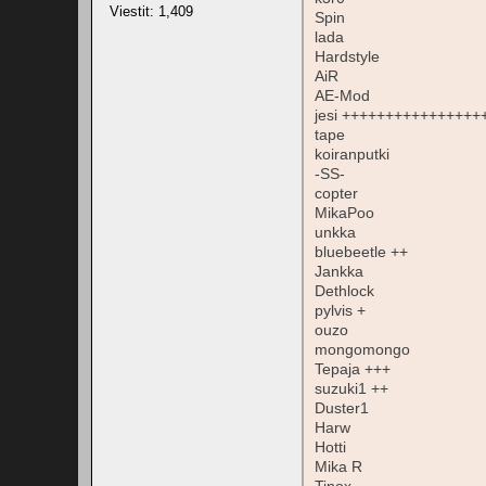
Viestit: 1,409
Spin
lada
Hardstyle
AiR
AE-Mod
jesi +++++++++++++++
tape
koiranputki
-SS-
copter
MikaPoo
unkka
bluebeetle ++
Jankka
Dethlock
pylvis +
ouzo
mongomongo
Tepaja +++
suzuki1 ++
Duster1
Harw
Hotti
Mika R