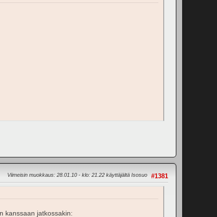
Viimeisin muokkaus
: 28.01.10 - klo: 21.22 käyttäjältä Isosuo
#1381
än kanssaan jatkossakin: