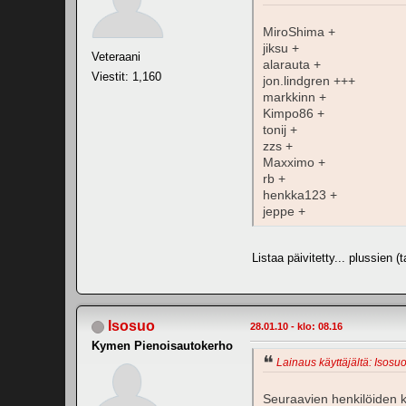
MiroShima +
jiksu +
Veteraani
alarauta +
Viestit: 1,160
jon.lindgren +++
markkinn +
Kimpo86 +
tonij +
zzs +
Maxximo +
rb +
henkka123 +
jeppe +
Listaa päivitetty... plussien
Isosuo
28.01.10 - klo: 08.16
Kymen Pienoisautokerho
Lainaus käyttäjältä: Isosuo
Seuraavien henkilöiden k