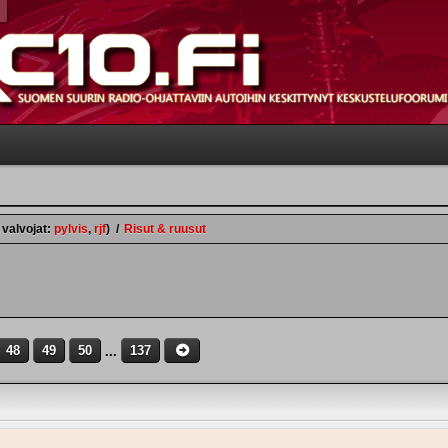
 valvojat:
pylvis
,
rjf
)
/
Risut & ruusut
48
49
50
...
137