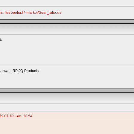
ers.metropolia.fi/~markoj/Gear_ratio.xls
a:
Sanwa|LRP|JQ-Products
 19.01.10 - klo: 18.54