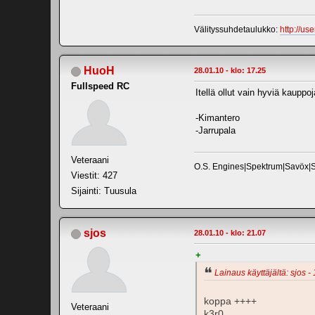
Välityssuhdetaulukko:
http://us
HuoH
28.01.10 - klo: 17.25
Fullspeed RC
Itellä ollut vain hyviä kauppoj
-Kimantero
-Jarrupala
Veteraani
O.S. Engines|Spektrum|Savöx|
Viestit: 427
Sijainti: Tuusula
sjos
28.01.10 - klo: 21.07
+
Lainaus käyttäjältä: sjos -
koppa ++++
Veteraani
k3r0