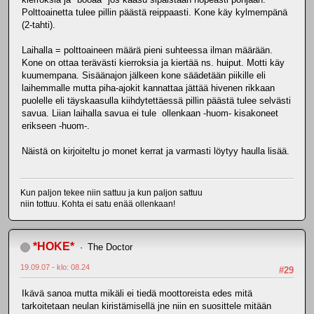
Polttoainetta tulee pillin päästä reippaasti. Kone käy kylmempänä
(2-tahti).
Laihalla = polttoaineen määrä pieni suhteessa ilman määrään.
Kone on ottaa terävästi kierroksia ja kiertää ns. huiput. Motti käy
kuumempana. Sisäänajon jälkeen kone säädetään piikille eli
laihemmalle mutta piha-ajokit kannattaa jättää hivenen rikkaan
puolelle eli täyskaasulla kiihdytettäessä pillin päästä tulee selvästi
savua. Liian laihalla savua ei tule ollenkaan -huom- kisakoneet
erikseen -huom-.
Näistä on kirjoiteltu jo monet kerrat ja varmasti löytyy haulla lisää.
Kun paljon tekee niin sattuu ja kun paljon sattuu
niin tottuu. Kohta ei satu enää ollenkaan!
*HOKE*
The Doctor
19.09.07 - klo: 08.24
#29
Ikävä sanoa mutta mikäli ei tiedä moottoreista edes mitä
tarkoitetaan neulan kiristämisellä jne niin en suosittele mitään