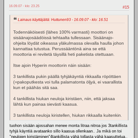
16.09.07 - klo: 23.25
#15
Lainaus käyttäjältä: Huttunen93 - 16.09.07 - klo: 16.51
Todennäköisesti (lähes 100% varmasti) moottori on
sisäänajosäädöissä tehtaalta tullessaan. Sisäänajo-
ohjeita löydät oikeassa yläkulmassa olevalla haulla johon
kannattaa tutustua. Perussääntönä aina se että
moottoria ei revitetä täysillä heti paketista otettuaan.
Itse ajoin Hyperin moottorin näin sisään:
3 tankillista pukin päällä tyhjäkäyntiä rikkaalla röpöttäen
(=pakoputkesta voi tulla palamatonta öljyä, ei vaarallista
kun et päähäs sitä saa.
4 tankillista hiukan neuloja kiristäen, niin, että jaksaa
lähtä kun painaa sievästi kaasua.
3 tankillista neuloja kiristellen, hiukan rikkaalla kuitenkin.
tuohon sisään ajossahan menee monta litraa nitroa jos 3tankillista
tyhjä käyntiä avataanko sillo kaasua ollenkaan.. Ja mikä on toi
"neulojen kiristäminen"4tankillista vähä tollasta vähä kaasuttelua..