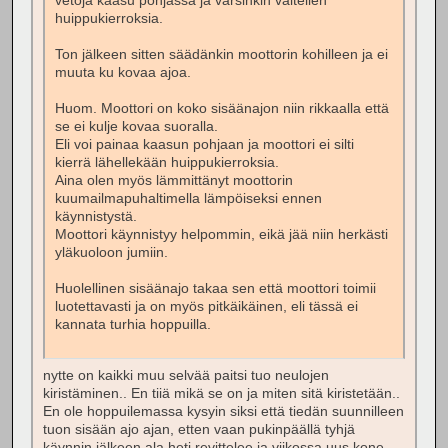
vetoja kaasu pohjassa ja varsinkin vältellen
huippukierroksia.
Ton jälkeen sitten säädänkin moottorin kohilleen ja ei
muuta ku kovaa ajoa.
Huom. Moottori on koko sisäänajon niin rikkaalla että
se ei kulje kovaa suoralla.
Eli voi painaa kaasun pohjaan ja moottori ei silti
kierrä lähellekään huippukierroksia.
Aina olen myös lämmittänyt moottorin
kuumailmapuhaltimella lämpöiseksi ennen
käynnistystä.
Moottori käynnistyy helpommin, eikä jää niin herkästi
yläkuoloon jumiin.
Huolellinen sisäänajo takaa sen että moottori toimii
luotettavasti ja on myös pitkäikäinen, eli tässä ei
kannata turhia hoppuilla.
nytte on kaikki muu selvää paitsi tuo neulojen
kiristäminen.. En tiiä mikä se on ja miten sitä kiristetään..
En ole hoppuilemassa kysyin siksi että tiedän suunnilleen
tuon sisään ajo ajan, etten vaan pukinpäällä tyhjä
käynnin jälkeen ala heti revittelee ja viikossa uus kone