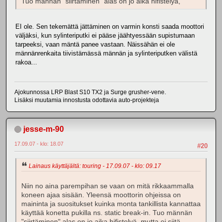
Tuo männän "siirtäminen" alas on jo aika hifistelyä,
EI ole. Sen tekemättä jättäminen on varmin konsti saada moottori
väljäksi, kun sylinteriputki ei pääse jäähtyessään supistumaan
tarpeeksi, vaan mäntä panee vastaan. Näissähän ei ole
männänrenkaita tiivistämässä männän ja sylinteriputken välistä
rakoa...
Ajokunnossa LRP Blast S10 TX2 ja Surge grusher-vene.
Lisäksi muutamia innostusta odottavia auto-projekteja
jesse-m-90
17.09.07 - klo: 18.07
#20
Lainaus käyttäjältä: touring - 17.09.07 - klo: 09.17
Niin no aina parempihan se vaan on mitä rikkaammalla
koneen ajaa sisään. Yleensä moottorin ohjeissa on
maininta ja suositukset kuinka monta tankillista kannattaa
käyttää konetta pukilla ns. static break-in. Tuo männän
"siirtäminen" alas on jo aika hifistelyä, mutta ei siitä