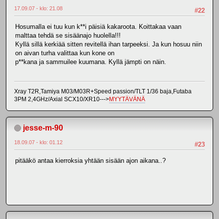
17.09.07 - klo: 21.08
#22
Hosumalla ei tuu kun k**i päisiä kakaroota. Koittakaa vaan
malttaa tehdä se sisäänajo huolella!!!
Kyllä sillä kerkiää sitten revitellä ihan tarpeeksi. Ja kun hosuu niin
on aivan turha valittaa kun kone on
p**kana ja sammuilee kuumana. Kyllä jämpti on näin.
Xray T2R,Tamiya M03/M03R+Speed passion/TLT 1/36 baja,Futaba
3PM 2,4GHz/Axial SCX10/XR10--->
MYYTÄVÄNÄ
jesse-m-90
18.09.07 - klo: 01.12
#23
pitääkö antaa kierroksia yhtään sisään ajon aikana..?