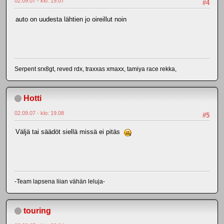
02.09.07 - klo: 19.07
#4
auto on uudesta lähtien jo oireillut noin
Serpent srx8gt, reved rdx, traxxas xmaxx, tamiya race rekka,
Hotti
02.09.07 - klo: 19.08
#5
Väljä tai säädöt siellä missä ei pitäs
-Team lapsena liian vähän leluja-
touring