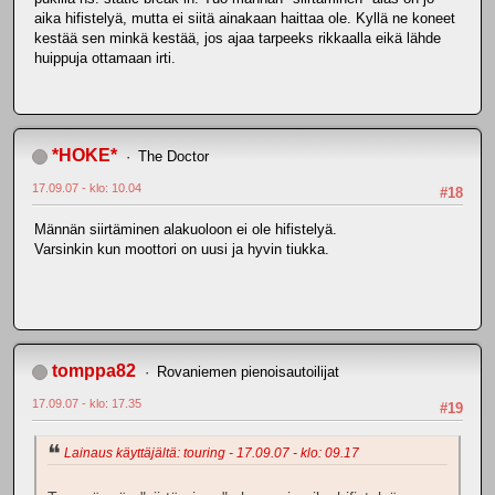
aika hifistelyä, mutta ei siitä ainakaan haittaa ole. Kyllä ne koneet
kestää sen minkä kestää, jos ajaa tarpeeks rikkaalla eikä lähde
huippuja ottamaan irti.
*HOKE*
The Doctor
17.09.07 - klo: 10.04
#18
Männän siirtäminen alakuoloon ei ole hifistelyä.
Varsinkin kun moottori on uusi ja hyvin tiukka.
tomppa82
Rovaniemen pienoisautoilijat
17.09.07 - klo: 17.35
#19
Lainaus käyttäjältä: touring - 17.09.07 - klo: 09.17