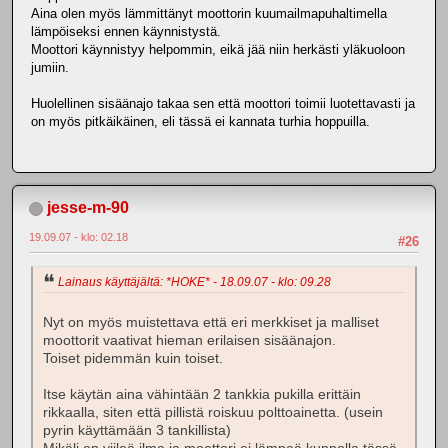
Aina olen myös lämmittänyt moottorin kuumailmapuhaltimella
lämpöiseksi ennen käynnistystä.
Moottori käynnistyy helpommin, eikä jää niin herkästi yläkuoloon
jumiin.
Huolellinen sisäänajo takaa sen että moottori toimii luotettavasti ja
on myös pitkäikäinen, eli tässä ei kannata turhia hoppuilla.
jesse-m-90
19.09.07 - klo: 02.18
#26
Lainaus käyttäjältä: *HOKE* - 18.09.07 - klo: 09.28
Nyt on myös muistettava että eri merkkiset ja malliset
moottorit vaativat hieman erilaisen sisäänajon.
Toiset pidemmän kuin toiset.
Itse käytän aina vähintään 2 tankkia pukilla erittäin
rikkaalla, siten että pillistä roiskuu polttoainetta. (usein
pyrin käyttämään 3 tankillista)