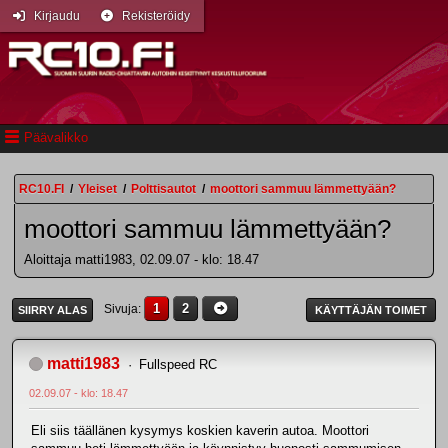
Kirjaudu
Rekisteröidy
Päävalikko
RC10.FI
/
Yleiset
/
Polttisautot
/
moottori sammuu lämmettyään?
moottori sammuu lämmettyään?
Aloittaja matti1983, 02.09.07 - klo: 18.47
1
2
Sivuja
SIIRRY ALAS
KÄYTTÄJÄN TOIMET
matti1983
Fullspeed RC
02.09.07 - klo: 18.47
Eli siis täällänen kysymys koskien kaverin autoa. Moottori