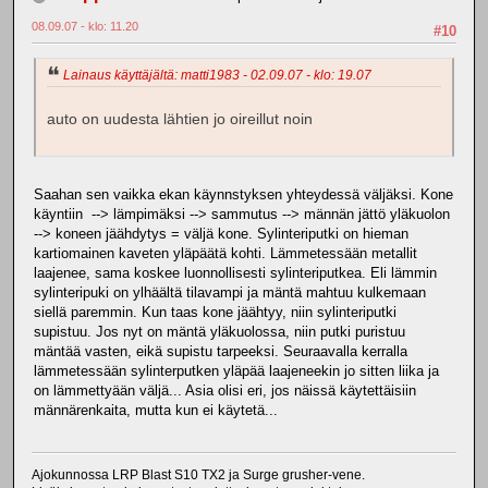
08.09.07 - klo: 11.20
#10
Lainaus käyttäjältä: matti1983 - 02.09.07 - klo: 19.07
auto on uudesta lähtien jo oireillut noin
Saahan sen vaikka ekan käynnstyksen yhteydessä väljäksi. Kone
käyntiin --> lämpimäksi --> sammutus --> männän jättö yläkuolon
--> koneen jäähdytys = väljä kone. Sylinteriputki on hieman
kartiomainen kaveten yläpäätä kohti. Lämmetessään metallit
laajenee, sama koskee luonnollisesti sylinteriputkea. Eli lämmin
sylinteripuki on ylhäältä tilavampi ja mäntä mahtuu kulkemaan
siellä paremmin. Kun taas kone jäähtyy, niin sylinteriputki
supistuu. Jos nyt on mäntä yläkuolossa, niin putki puristuu
mäntää vasten, eikä supistu tarpeeksi. Seuraavalla kerralla
lämmetessään sylinterputken yläpää laajeneekin jo sitten liika ja
on lämmettyään väljä... Asia olisi eri, jos näissä käytettäisiin
männärenkaita, mutta kun ei käytetä...
Ajokunnossa LRP Blast S10 TX2 ja Surge grusher-vene.