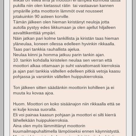
Mikäli on viileä ilma ja moottori ei lämpeä kunnolla tässä
pukilla niin olen kietassut rätin tai vastaavan kannen
ympärille jotta moottorin lämmöt ovat nousseet
jotakuinkin 90 asteen korville.
Tämän jälkeen olen hieman kiristänyt neuloja jotta
autolla pystyy edes liikkumaan ja olen ajellut hiljalleen
asvalttikenttää ympäri.
Näin jatkan pari kolme tankillista ja kiristän taas hieman
yläneulaa, koneen ollessa edelleen hyvinkin rikkaalla.
Taas pari tankkia rauhallista ajelua.
Neulaa kiinni ja homma jatkuu parin tankin ajan.
10. tankin kohdalla kiristelen neulaa sen verran että
moottori alkaa ottamaan jo suht vaivattomasti kierroksia
ja ajan pari tankkia vältellen edelleen pitkiä vetoja kaasu
pohjassa ja varsinkin vältellen huippukierroksia.
Ton jälkeen sitten säädänkin moottorin kohilleen ja ei
muuta ku kovaa ajoa.
Huom. Moottori on koko sisäänajon niin rikkaalla että se
ei kulje kovaa suoralla.
Eli voi painaa kaasun pohjaan ja moottori ei silti kierrä
lähellekään huippukierroksia.
Aina olen myös lämmittänyt moottorin
kuumailmapuhaltimella lämpöiseksi ennen käynnistystä.