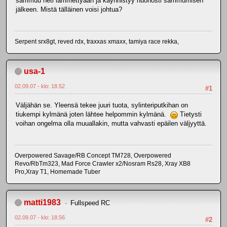
sammuu heti lämmettyään ja käynnistyy huonosti sammumisen
jälkeen. Mistä tälläinen voisi johtua?
Serpent srx8gt, reved rdx, traxxas xmaxx, tamiya race rekka,
usa-1
02.09.07 - klo: 18.52
#1
Väljähän se. Yleensä tekee juuri tuota, sylinteriputkihan on
tiukempi kylmänä joten lähtee helpommin kylmänä.
Tietysti
voihan ongelma olla muuallakin, mutta vahvasti epäilen väljyyttä.
Overpowered Savage/RB Concept TM728, Overpowered
Revo/RbTm323, Mad Force Crawler x2/Nosram Rs28, Xray XB8
Pro,Xray T1, Homemade Tuber
matti1983
Fullspeed RC
02.09.07 - klo: 18.56
#2