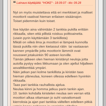
Lainaus käyttäjältä: *HOKE* - 18.09.07 - klo: 09.28
Nyt on myös muistettava että eri merkkiset ja malliset
moottorit vaativat hieman erilaisen sisäänajon.
Toiset pidemmän kuin toiset.
Itse käytän aina vähintään 2 tankkia pukilla erittäin
rikkaalla, siten että pillistä roiskuu polttoainetta.
(usein pyrin käyttämään 3 tankillista)
Mikäli on viileä ilma ja moottori ei lämpeä kunnolla
tässä pukilla niin olen kietassut rätin tai vastaavan
kannen ympärille jotta moottorin lämmöt ovat
nousseet jotakuinkin 90 asteen korville.
Tämän jälkeen olen hieman kiristänyt neuloja jotta
autolla pystyy edes liikkumaan ja olen ajellut hiljalleen
asvalttikenttää ympäri.
Näin jatkan pari kolme tankillista ja kiristän taas
hieman yläneulaa, koneen ollessa edelleen hyvinkin
rikkaalla.
Taas pari tankkia rauhallista ajelua.
Neulaa kiinni ja homma jatkuu parin tankin ajan.
10. tankin kohdalla kiristelen neulaa sen verran että
moottori alkaa ottamaan jo suht vaivattomasti
kierroksia ja ajan pari tankkia vältellen edelleen pitkiä