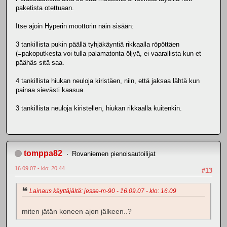
paketista otettuaan.
Itse ajoin Hyperin moottorin näin sisään:
3 tankillista pukin päällä tyhjäkäyntiä rikkaalla röpöttäen
(=pakoputkesta voi tulla palamatonta öljyä, ei vaarallista kun et
päähäs sitä saa.
4 tankillista hiukan neuloja kiristäen, niin, että jaksaa lähtä kun
painaa sievästi kaasua.
3 tankillista neuloja kiristellen, hiukan rikkaalla kuitenkin.
tomppa82
Rovaniemen pienoisautoilijat
16.09.07 - klo: 20.44
#13
Lainaus käyttäjältä: jesse-m-90 - 16.09.07 - klo: 16.09
miten jätän koneen ajon jälkeen..?