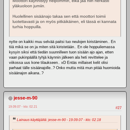
Moottori käynnistyy helpommin, eikä jää niin herkästi
yläkuoloon jumiin.
Huolellinen sisäänajo takaa sen että moottori toimii
luotettavasti ja on myös pitkäikäinen, eli tässä ei kannata
turhia hoppuilla.
nytte on kaikki muu selvää paitsi tuo neulojen kiristäminen.. En
tiiä mikä se on ja miten sitä kiristetään.. En ole hoppuilemassa
kysyin siksi että tiedän suunnilleen tuon sisään ajo ajan, etten
vaan pukinpäällä tyhjä käynnin jälkeen ala heti revittelee ja
viikossa uus kone tilaukseen.. xD Entäs millaiset kelit olisi
parhaat tälle sisäänajolle..? Onko mutta mitä mun pitää huomioida
sisäänajon aikana..?
jesse-m-90
19.09.07 - klo: 02.21
#27
Lainaus käyttäjältä: jesse-m-90 - 19.09.07 - klo: 02.18