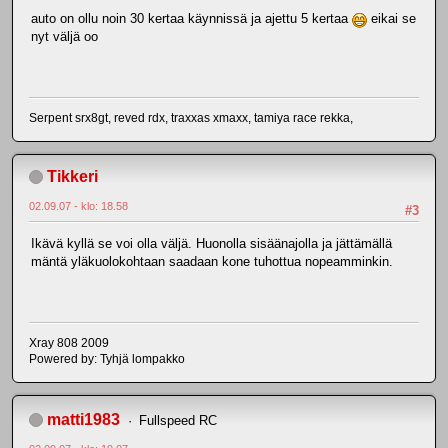
auto on ollu noin 30 kertaa käynnissä ja ajettu 5 kertaa
eikai se
nyt väljä oo
Serpent srx8gt, reved rdx, traxxas xmaxx, tamiya race rekka,
Tikkeri
02.09.07 - klo: 18.58
#3
Ikävä kyllä se voi olla väljä. Huonolla sisäänajolla ja jättämällä
mäntä yläkuolokohtaan saadaan kone tuhottua nopeamminkin.
Xray 808 2009
Powered by: Tyhjä lompakko
matti1983
Fullspeed RC