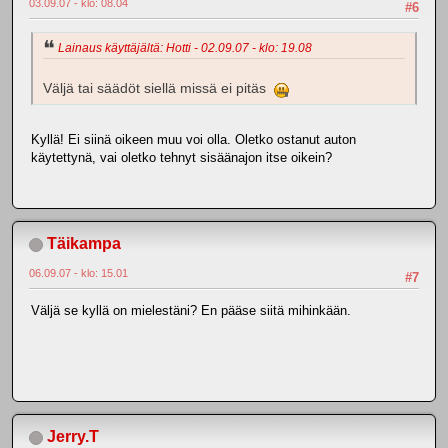
03.09.07 - klo: 08.04
#6
Lainaus käyttäjältä: Hotti - 02.09.07 - klo: 19.08
Väljä tai säädöt siellä missä ei pitäs
Kyllä! Ei siinä oikeen muu voi olla. Oletko ostanut auton
käytettynä, vai oletko tehnyt sisäänajon itse oikein?
Täikampa
06.09.07 - klo: 15.01
#7
Väljä se kyllä on mielestäni? En pääse siitä mihinkään.
Jerry.T