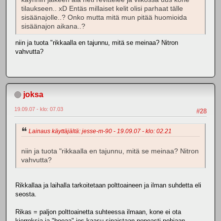
tilaukseen.. xD Entäs millaiset kelit olisi parhaat tälle
sisäänajolle..? Onko mutta mitä mun pitää huomioida
sisäänajon aikana..?
niin ja tuota "rikkaalla en tajunnu, mitä se meinaa? Nitron
vahvutta?
joksa
19.09.07 - klo: 07.03
#28
Lainaus käyttäjältä: jesse-m-90 - 19.09.07 - klo: 02.21
niin ja tuota "rikkaalla en tajunnu, mitä se meinaa? Nitron
vahvutta?
Rikkallaa ja laihalla tarkoitetaan polttoaineen ja ilman suhdetta eli
seosta.
Rikas = paljon polttoainetta suhteessa ilmaan, kone ei ota
kierroksia ja "booaa" jos kaasu sipaistaan nopeasti pohjaan.