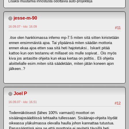
Lisäksi muutamia innostusta odottavia auto-projekteja
jesse-m-90
16.09.07 - klo: 16.09
#11
.itse olen hankkimassa inferno mp-7.5 miten sitä sitten kiristetään
ennen ensimmäistä ajoa. Tai ylipäänsä miten säädän mottoria
ennen ekaa ajoa etten saa sitä heti hajotetuksi.. Iskarit pitää
kattoo kun oon testannu et millaset ois mulle sopivat.. Ois myös
kiva jos antasitte ohjeita kun ekaa kertaa on polttis.. Eli ohjeita
aloittelialle esim.miten sitä säädetään, miten jätän koneen ajon
jälkeen..?
Joel P
16.09.07 - klo: 16.51
#12
Todennäköisesti (lähes 100% varmasti) moottori on
sisäänajosäädöissä tehtaalta tullessaan. Sisäänajo-ohjeita löydät
oikeassa yläkulmassa olevalla haulla johon kannattaa tutustua.
Perussääntönä aina se että moottoria ei revitetä täysillä heti