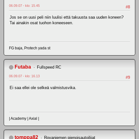
06.09.07 - klo: 15.45
#8
Jos se on uusi peli niin luulisi että takuusta saa uuden koneen?
Tai ainakin osat tuohon koneeseen.
FG baja, Protech yada st
Futaba
Fullspeed RC
06.09.07 - klo: 16.13
#9
Ei saa ellei ole selkeä valmistusvika.
| Academy | Axial |
tomppa82
Rovaniemen pienoisautoilijat