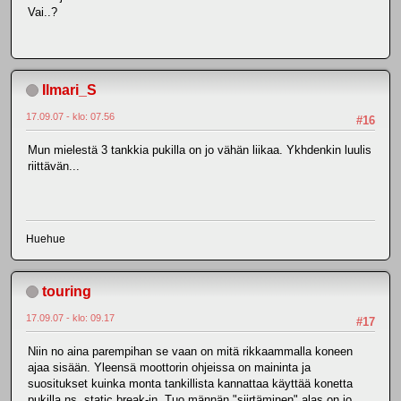
Vai..?
Ilmari_S
17.09.07 - klo: 07.56
#16
Mun mielestä 3 tankkia pukilla on jo vähän liikaa. Ykhdenkin luulis
riittävän...
Huehue
touring
17.09.07 - klo: 09.17
#17
Niin no aina parempihan se vaan on mitä rikkaammalla koneen
ajaa sisään. Yleensä moottorin ohjeissa on maininta ja
suositukset kuinka monta tankillista kannattaa käyttää konetta
pukilla ns. static break-in. Tuo männän "siirtäminen" alas on jo