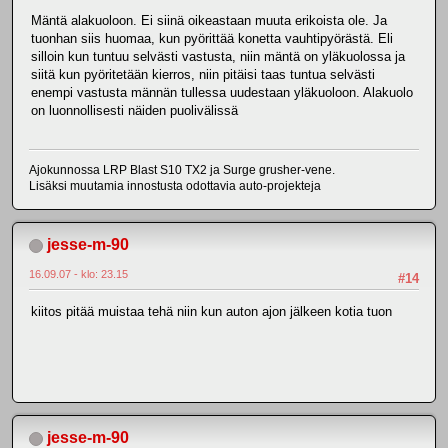
Mäntä alakuoloon. Ei siinä oikeastaan muuta erikoista ole. Ja
tuonhan siis huomaa, kun pyörittää konetta vauhtipyörästä. Eli
silloin kun tuntuu selvästi vastusta, niin mäntä on yläkuolossa ja
siitä kun pyöritetään kierros, niin pitäisi taas tuntua selvästi
enempi vastusta männän tullessa uudestaan yläkuoloon. Alakuolo
on luonnollisesti näiden puolivälissä
Ajokunnossa LRP Blast S10 TX2 ja Surge grusher-vene.
Lisäksi muutamia innostusta odottavia auto-projekteja
jesse-m-90
16.09.07 - klo: 23.15
#14
kiitos pitää muistaa tehä niin kun auton ajon jälkeen kotia tuon
jesse-m-90