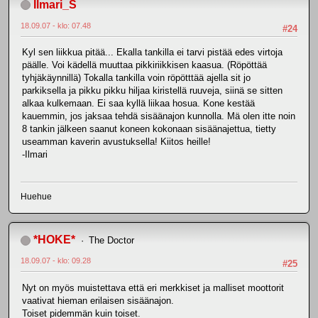
Ilmari_S
18.09.07 - klo: 07.48
#24
Kyl sen liikkua pitää... Ekalla tankilla ei tarvi pistää edes virtoja
päälle. Voi kädellä muuttaa pikkiriikkisen kaasua. (Röpöttää
tyhjäkäynnillä) Tokalla tankilla voin röpötttää ajella sit jo
parkiksella ja pikku pikku hiljaa kiristellä ruuveja, siinä se sitten
alkaa kulkemaan. Ei saa kyllä liikaa hosua. Kone kestää
kauemmin, jos jaksaa tehdä sisäänajon kunnolla. Mä olen itte noin
8 tankin jälkeen saanut koneen kokonaan sisäänajettua, tietty
useamman kaverin avustuksella! Kiitos heille!
-Ilmari
Huehue
*HOKE*
The Doctor
18.09.07 - klo: 09.28
#25
Nyt on myös muistettava että eri merkkiset ja malliset moottorit
vaativat hieman erilaisen sisäänajon.
Toiset pidemmän kuin toiset.