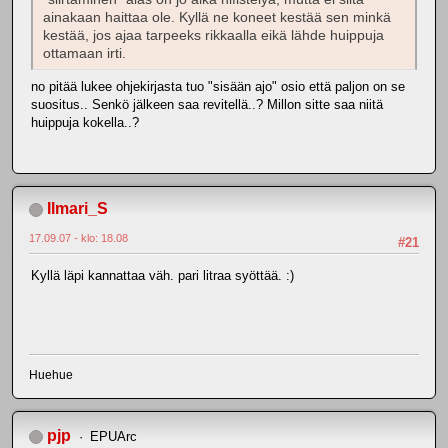
ainakaan haittaa ole. Kyllä ne koneet kestää sen minkä
kestää, jos ajaa tarpeeks rikkaalla eikä lähde huippuja
ottamaan irti.
no pitää lukee ohjekirjasta tuo "sisään ajo" osio että paljon on se
suositus.. Senkö jälkeen saa revitellä..? Millon sitte saa niitä
huippuja kokella..?
Ilmari_S
17.09.07 - klo: 18.08
#21
Kyllä läpi kannattaa väh. pari litraa syöttää. :)
Huehue
pjp
EPUArc