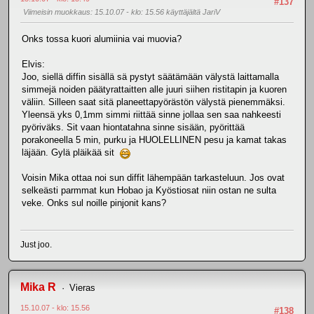
#137
Viimeisin muokkaus
: 15.10.07 - klo: 15.56 käyttäjältä JariV
Onks tossa kuori alumiinia vai muovia?
Elvis:
Joo, siellä diffin sisällä sä pystyt säätämään välystä laittamalla
simmejä noiden päätyrattaitten alle juuri siihen ristitapin ja kuoren
väliin. Silleen saat sitä planeettapyörästön välystä pienemmäksi.
Yleensä yks 0,1mm simmi riittää sinne jollaa sen saa nahkeesti
pyöriväks. Sit vaan hiontatahna sinne sisään, pyörittää
porakoneella 5 min, purku ja HUOLELLINEN pesu ja kamat takas
läjään. Gylä pläikää sit
Voisin Mika ottaa noi sun diffit lähempään tarkasteluun. Jos ovat
selkeästi parmmat kun Hobao ja Kyöstiosat niin ostan ne sulta
veke. Onks sul noille pinjonit kans?
Just joo.
Mika R
Vieras
15.10.07 - klo: 15.56
#138