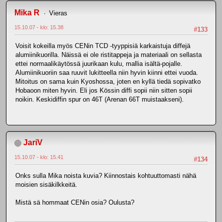
Mika R
Vieras
15.10.07 - klo: 15.38
#133
Voisit kokeilla myös CENin TCD -tyyppisiä karkaistuja diffejä
alumiinikuorilla. Näissä ei ole ristitappeja ja materiaali on sellasta
ettei normaalikäytössä juurikaan kulu, mallia isältä-pojalle.
Alumiinikuoriin saa ruuvit lukitteella niin hyvin kiinni ettei vuoda.
Mitoitus on sama kuin Kyoshossa, joten en kyllä tiedä sopivatko
Hobaoon miten hyvin. Eli jos Kössin diffi sopii niin sitten sopii
noikin. Keskidiffin spur on 46T (Arenan 66T muistaakseni).
JariV
15.10.07 - klo: 15.41
#134
Onks sulla Mika noista kuvia? Kiinnostais kohtuuttomasti nähä
moisien sisäkilkkeitä.
Mistä sä hommaat CENin osia? Oulusta?