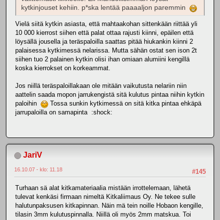
kytkinjouset kehiin. p*ska lentää paaaaljon paremmin
Vielä siitä kytkin asiasta, että mahtaakohan sittenkään riittää yli
10 000 kierrost siihen että palat ottaa rajusti kiinni, epäilen että
löysällä jousella ja teräspaloilla saattas pitää hiukankin kiinni 2
palaisessa kytkimessä nelarissa. Mutta sähän ostat sen ison 2t
siihen tuo 2 palainen kytkin olisi ihan omiaan alumiini kengillä
koska kierrokset on korkeammat.
Jos niillä teräspaloillakaan ole mitään vaikutusta nelariin niin
aattelin saada mopon jarrukengistä sitä kulutus pintaa niihin kytkin
paloihin
Tossa sunkin kytkimessä on sitä kitka pintaa ehkäpä
jarrupaloilla on samapinta :shock:
JariV
16.10.07 - klo: 11.18
#145
Turhaan sä alat kitkamateriaalia mistään irrottelemaan, lähetä
tulevat kenkäsi firmaan nimeltä Kitkaliimaus Oy. Ne tekee sulle
halutunpaksusen kitkapinnan. Näin mä tein noille Hobaon kengille,
tilasin 3mm kulutuspinnalla. Niillä oli myös 2mm matskua. Toi