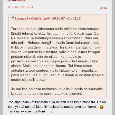
16.10.07 - klo: 15.34
#147
Lainaus käyttäjältä: JariV - 16.10.07 - klo: 11.18
Turhaan sä alat kitkamateriaalia mistään irrottelemaan,
lähetä tulevat kenkäsi firmaan nimeltä Kitkaliimaus Oy.
Ne tekee sulle halutunpaksusen kitkapinnan. Näin mä
tein noille Hobaon kengille, tilasin 3mm kulutuspinnalla.
Niillä oli myös 2mm matskua. Toi kitkamateriaali on vaan
vaikee kotikonstein kiinnittää, vaikka sen laittas kengän
pintaan niiteillä, niin ne niittien kannat vie jo
prosentuaalisesti varsin paljon pois siitä kengän pinta-
alasta. Mulla noi pinnat on liimattu. Toi firma tekee
autoihin ja teollisuuteen noita kitkapintojen liimauksia
joten sieltä tulee huippulaatua, joskaan ei oo ihan ilmasta
muttei sikakallistakaan.
Ja mä itse asiassa meinasin kokeilla kuparia seuraavaks
kitkapintana, se olis parempaa kuin alumiini.
Joo eipä taida kotikonstein tulla mitään siitä kitka pinnasta. En oo
tiennykkää mistää kitka liimauksesta mutta hyvä kun kerroit
Tulis ny eka se moottorikin :p