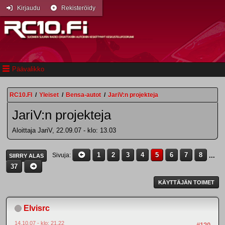
Kirjaudu
Rekisteröidy
Päävalikko
RC10.FI
/
Yleiset
/
Bensa-autot
/
JariV:n projekteja
JariV:n projekteja
Aloittaja JariV, 22.09.07 - klo: 13.03
1
2
3
4
5
6
7
8
...
Sivuja
SIIRRY ALAS
37
KÄYTTÄJÄN TOIMET
Elvisrc
14.10.07 - klo: 21.22