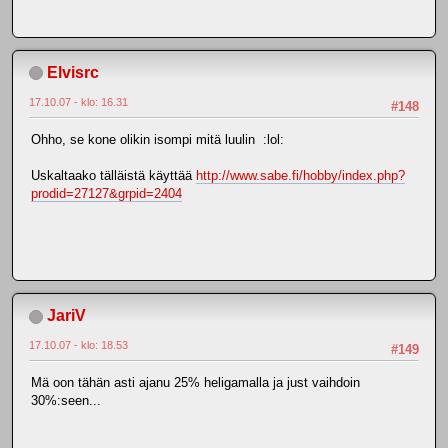
Elvisrc
17.10.07 - klo: 16.31
#148
Ohho, se kone olikin isompi mitä luulin :lol:
Uskaltaako tälläistä käyttää
http://www.sabe.fi/hobby/index.php?
prodid=27127&grpid=2404
JariV
17.10.07 - klo: 18.53
#149
Mä oon tähän asti ajanu 25% heligamalla ja just vaihdoin
30%:seen...