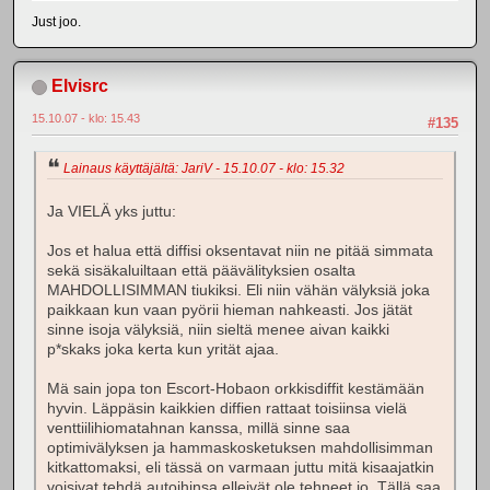
Just joo.
Elvisrc
15.10.07 - klo: 15.43
#135
Lainaus käyttäjältä: JariV - 15.10.07 - klo: 15.32
Ja VIELÄ yks juttu:
Jos et halua että diffisi oksentavat niin ne pitää simmata
sekä sisäkaluiltaan että päävälityksien osalta
MAHDOLLISIMMAN tiukiksi. Eli niin vähän välyksiä joka
paikkaan kun vaan pyörii hieman nahkeasti. Jos jätät
sinne isoja välyksiä, niin sieltä menee aivan kaikki
p*skaks joka kerta kun yrität ajaa.
Mä sain jopa ton Escort-Hobaon orkkisdiffit kestämään
hyvin. Läppäsin kaikkien diffien rattaat toisiinsa vielä
venttiilihiomatahnan kanssa, millä sinne saa
optimivälyksen ja hammaskosketuksen mahdollisimman
kitkattomaksi, eli tässä on varmaan juttu mitä kisaajatkin
voisivat tehdä autoihinsa elleivät ole tehneet jo. Tällä saa