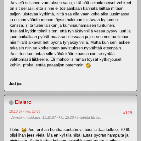
Ja vielä sellanen varotuksen sana, että nää nelarikoneiset vehkeet
on sit sellasii, että sinne ei tosiaankaan kannata laittaa mitään
paljon luistavaa kytkintä, niitä saa olla vaan koko aika uusimassa
ja nelarin vääntö menee täysin hukkaan luistavan kytkimen
kanssa, siitä tulee laiskan ja kuminauhamaisen tuntuinen.
Itselläni kytkin toimii siten, että tyhjäkäynnillä vessa pysyy juuri ja
juuri paikallaan pyörät maassa ollessaan ja jos sen nostaa ilmaan
niin fillarit alkavat heti pyöriä tyhjäkäynnillä. Mutta kun sen laskee
takaisin niin se korkeintaan aavistuksen nytkähtää eteenpäin.
Ja sitten kun antaa sille vähänkään kaasua niin se ryntää
välittömästi liikkeelle. Eli mahdollisimman löysät kytkinjouset
kehiin. p*ska lentää paaaaljon paremmin
Just joo.
Elvisrc
15.10.07 - klo: 15.08
#129
Viimeisin muokkaus
: 15.10.07 - klo: 15.20 käyttäjältä Elvisrc
Hehe
Joo, ei ihan hunttia sentään viitteisi laittaa kulkee, 70-80
olisi ihan jees vielä. Mä en kyl tiiä niitä lautas pyörän hampaita ja
pinjoneita. Yritin kattoo hobaon ohjevihkosest mutta ei oikee