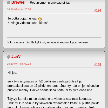
Breweri
Rovaniemen pienoisautoilijat
14.10.07 - klo: 23.56
#124
Te ootta pojat hulluja
Kuvia ja videota lisää, kiitos!
Joku vastaus minulla kyllä oli, se vain ei sopinut kysymykseen.
JariV
15.10.07 - klo: 00.14
#125
Nii joo,
se käynnistysratas on 52 piikkinen vauhtipyörässä ja
starttiakselissa on 17 piikkinen ratas. Juu, kyl tää on jo hulluuden
puolelle menny. Pakko saada lisää näitä, ei toi yks enää riitä...
Täytyy kattella miten tässä noita videoita saa taas kuvattua.
Helkutti kun sain jo kytkinkellon rattaastakin kaikki 6 pulttia poikki
kun tulin kaasu pohjassa ilmalennosta maahan... onneks jämät