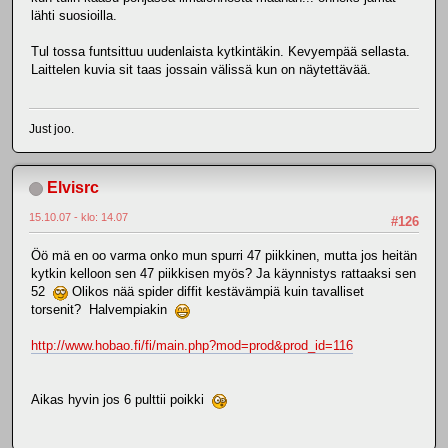
lähti suosioilla.
Tul tossa funtsittuu uudenlaista kytkintäkin. Kevyempää sellasta.
Laittelen kuvia sit taas jossain välissä kun on näytettävää.
Just joo.
Elvisrc
15.10.07 - klo: 14.07
#126
Öö mä en oo varma onko mun spurri 47 piikkinen, mutta jos heitän
kytkin kelloon sen 47 piikkisen myös? Ja käynnistys rattaaksi sen
52
Olikos nää spider diffit kestävämpiä kuin tavalliset
torsenit? Halvempiakin
http://www.hobao.fi/fi/main.php?mod=prod&prod_id=116
Aikas hyvin jos 6 pulttii poikki