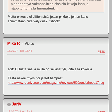
pienennettyä voimansiirron sisäisiä kitkoja ihan jo
näppituntumalla huomatenkin.
Mutta onkos siel diffien sisäl jotain prikkoja joitten kans
shimmataan niitä välyksiä? :shock:
Mika R
Vieras
15.10.07 - klo: 15.44
#136
edit: Oulusta saa ja mulla on sellaset yli, joita saa kokeilla.
Tästä näkee myös noi järeet hampaat
http://www.rcuniverse.com/magazine/reviews/620/underhood17.jpg
JariV
15.10.07 - klo: 15.49