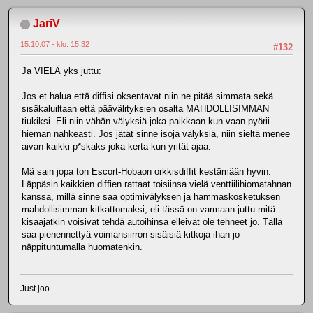
JariV
15.10.07 - klo: 15.32
#132
Ja VIELÄ yks juttu:
Jos et halua että diffisi oksentavat niin ne pitää simmata sekä
sisäkaluiltaan että päävälityksien osalta MAHDOLLISIMMAN
tiukiksi. Eli niin vähän välyksiä joka paikkaan kun vaan pyörii
hieman nahkeasti. Jos jätät sinne isoja välyksiä, niin sieltä menee
aivan kaikki p*skaks joka kerta kun yrität ajaa.
Mä sain jopa ton Escort-Hobaon orkkisdiffit kestämään hyvin.
Läppäsin kaikkien diffien rattaat toisiinsa vielä venttiilihiomatahnan
kanssa, millä sinne saa optimivälyksen ja hammaskosketuksen
mahdollisimman kitkattomaksi, eli tässä on varmaan juttu mitä
kisaajatkin voisivat tehdä autoihinsa elleivät ole tehneet jo. Tällä
saa pienennettyä voimansiirron sisäisiä kitkoja ihan jo
näppituntumalla huomatenkin.
Just joo.