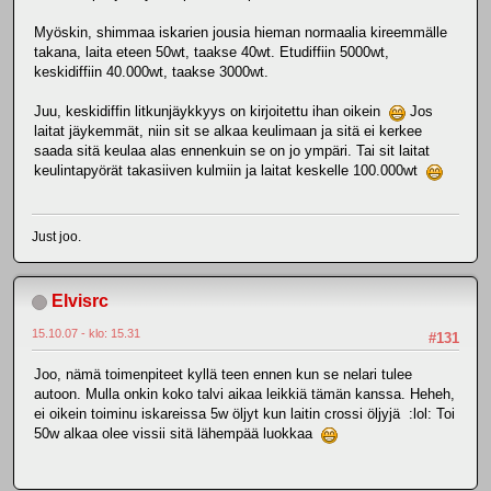
Myöskin, shimmaa iskarien jousia hieman normaalia kireemmälle
takana, laita eteen 50wt, taakse 40wt. Etudiffiin 5000wt,
keskidiffiin 40.000wt, taakse 3000wt.
Juu, keskidiffin litkunjäykkyys on kirjoitettu ihan oikein
Jos
laitat jäykemmät, niin sit se alkaa keulimaan ja sitä ei kerkee
saada sitä keulaa alas ennenkuin se on jo ympäri. Tai sit laitat
keulintapyörät takasiiven kulmiin ja laitat keskelle 100.000wt
Just joo.
Elvisrc
15.10.07 - klo: 15.31
#131
Joo, nämä toimenpiteet kyllä teen ennen kun se nelari tulee
autoon. Mulla onkin koko talvi aikaa leikkiä tämän kanssa. Heheh,
ei oikein toiminu iskareissa 5w öljyt kun laitin crossi öljyjä :lol: Toi
50w alkaa olee vissii sitä lähempää luokkaa