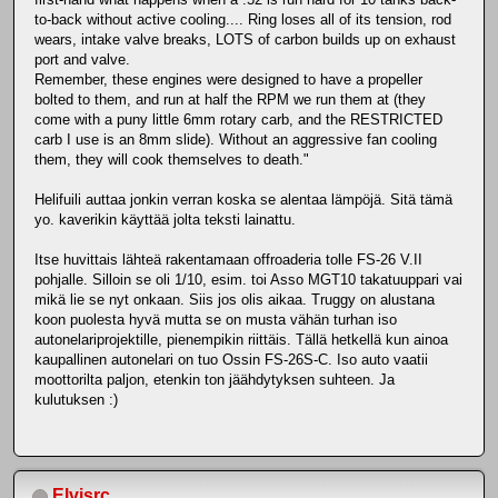
to-back without active cooling.... Ring loses all of its tension, rod
wears, intake valve breaks, LOTS of carbon builds up on exhaust
port and valve.
Remember, these engines were designed to have a propeller
bolted to them, and run at half the RPM we run them at (they
come with a puny little 6mm rotary carb, and the RESTRICTED
carb I use is an 8mm slide). Without an aggressive fan cooling
them, they will cook themselves to death."
Helifuili auttaa jonkin verran koska se alentaa lämpöjä. Sitä tämä
yo. kaverikin käyttää jolta teksti lainattu.
Itse huvittais lähteä rakentamaan offroaderia tolle FS-26 V.II
pohjalle. Silloin se oli 1/10, esim. toi Asso MGT10 takatuuppari vai
mikä lie se nyt onkaan. Siis jos olis aikaa. Truggy on alustana
koon puolesta hyvä mutta se on musta vähän turhan iso
autonelariprojektille, pienempikin riittäis. Tällä hetkellä kun ainoa
kaupallinen autonelari on tuo Ossin FS-26S-C. Iso auto vaatii
moottorilta paljon, etenkin ton jäähdytyksen suhteen. Ja
kulutuksen :)
Elvisrc