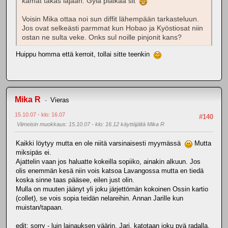
kamat takas läjään. Gylä pläikää sit
Voisin Mika ottaa noi sun diffit lähempään tarkasteluun.
Jos ovat selkeästi parmmat kun Hobao ja Kyöstiosat niin
ostan ne sulta veke. Onks sul noille pinjonit kans?
Huippu homma että kerroit, tollai sitte teenkin
Mika R
Vieras
15.10.07 - klo: 16.07
#140
Viimeisin muokkaus
: 15.10.07 - klo: 16.12 käyttäjältä Mika R
Kaikki löytyy mutta en ole niitä varsinaisesti myymässä
Mutta
miksipäs ei.
Ajattelin vaan jos haluatte kokeilla sopiiko, ainakin alkuun. Jos
olis enemmän kesä niin vois katsoa Lavangossa mutta en tiedä
koska sinne taas pääsee, eilen just olin.
Mulla on muuten jäänyt yli joku järjettömän kokoinen Ossin kartio
(collet), se vois sopia teidän nelareihin. Annan Jarille kun
muistan/tapaan.
edit: sorry - luin lainauksen väärin. Jari, katotaan joku pvä radalla,