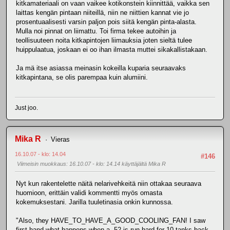
kitkamateriaali on vaan vaikee kotikonstein kiinnittää, vaikka sen
laittas kengän pintaan niiteillä, niin ne niittien kannat vie jo
prosentuaalisesti varsin paljon pois siitä kengän pinta-alasta.
Mulla noi pinnat on liimattu. Toi firma tekee autoihin ja
teollisuuteen noita kitkapintojen liimauksia joten sieltä tulee
huippulaatua, joskaan ei oo ihan ilmasta muttei sikakallistakaan.
Ja mä itse asiassa meinasin kokeilla kuparia seuraavaks
kitkapintana, se olis parempaa kuin alumiini.
Just joo.
Mika R
Vieras
16.10.07 - klo: 14.04
#146
Viimeisin muokkaus
: 16.10.07 - klo: 14.14 käyttäjältä Mika R
Nyt kun rakentelette näitä nelarivehkeitä niin ottakaa seuraava
huomioon, erittäin validi kommentti myös omasta
kokemuksestani. Jarilla tuuletinasia onkin kunnossa.
"Also, they HAVE_TO_HAVE_A_GOOD_COOLING_FAN! I saw
first-hand what happens when a .52 is run hard for 10 tanks back-