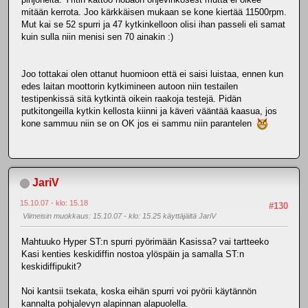
mitään kerrota. Joo kärkkäisen mukaan se kone kiertää 11500rpm.
Mut kai se 52 spurri ja 47 kytkinkelloon olisi ihan passeli eli samat
kuin sulla niin menisi sen 70 ainakin :)
Joo tottakai olen ottanut huomioon että ei saisi luistaa, ennen kun
edes laitan moottorin kytkimineen autoon niin testailen
testipenkissä sitä kytkintä oikein raakoja testejä. Pidän
putkitongeilla kytkin kellosta kiinni ja käveri vääntää kaasua, jos
kone sammuu niin se on OK jos ei sammu niin parantelen
JariV
15.10.07 - klo: 15.18
#130
Viimeisin muokkaus
: 15.10.07 - klo: 15.25 käyttäjältä JariV
Mahtuuko Hyper ST:n spurri pyörimään Kasissa? vai tartteeko
Kasi kenties keskidiffin nostoa ylöspäin ja samalla ST:n
keskidiffipukit?
Noi kantsii tsekata, koska eihän spurri voi pyörii käytännön
kannalta pohjalevyn alapinnan alapuolella.