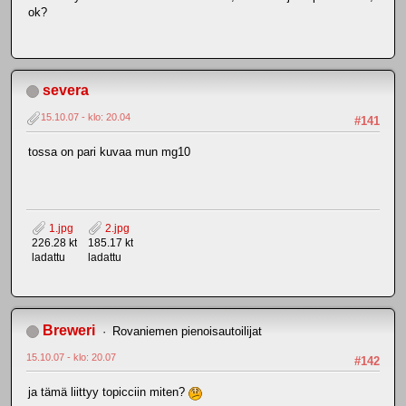
ok?
severa
15.10.07 - klo: 20.04
#141
tossa on pari kuvaa mun mg10
1.jpg
2.jpg
226.28 kt
185.17 kt
ladattu
ladattu
Breweri
Rovaniemen pienoisautoilijat
15.10.07 - klo: 20.07
#142
ja tämä liittyy topicciin miten?