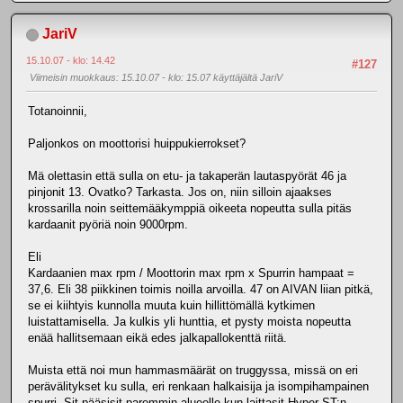
JariV
15.10.07 - klo: 14.42
#127
Viimeisin muokkaus
: 15.10.07 - klo: 15.07 käyttäjältä JariV
Totanoinnii,
Paljonkos on moottorisi huippukierrokset?
Mä olettasin että sulla on etu- ja takaperän lautaspyörät 46 ja
pinjonit 13. Ovatko? Tarkasta. Jos on, niin silloin ajaakses
krossarilla noin seittemääkymppiä oikeeta nopeutta sulla pitäs
kardaanit pyöriä noin 9000rpm.
Eli
Kardaanien max rpm / Moottorin max rpm x Spurrin hampaat =
37,6. Eli 38 piikkinen toimis noilla arvoilla. 47 on AIVAN liian pitkä,
se ei kiihtyis kunnolla muuta kuin hillittömällä kytkimen
luistattamisella. Ja kulkis yli hunttia, et pysty moista nopeutta
enää hallitsemaan eikä edes jalkapallokenttä riitä.
Muista että noi mun hammasmäärät on truggyssa, missä on eri
perävälitykset ku sulla, eri renkaan halkaisija ja isompihampainen
spurri. Sit pääsisit paremmin alueelle kun laittasit Hyper ST:n