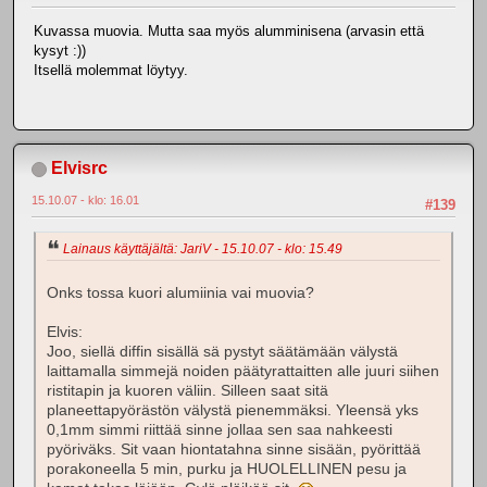
Kuvassa muovia. Mutta saa myös alumminisena (arvasin että
kysyt :))
Itsellä molemmat löytyy.
Elvisrc
15.10.07 - klo: 16.01
#139
Lainaus käyttäjältä: JariV - 15.10.07 - klo: 15.49
Onks tossa kuori alumiinia vai muovia?
Elvis:
Joo, siellä diffin sisällä sä pystyt säätämään välystä
laittamalla simmejä noiden päätyrattaitten alle juuri siihen
ristitapin ja kuoren väliin. Silleen saat sitä
planeettapyörästön välystä pienemmäksi. Yleensä yks
0,1mm simmi riittää sinne jollaa sen saa nahkeesti
pyöriväks. Sit vaan hiontatahna sinne sisään, pyörittää
porakoneella 5 min, purku ja HUOLELLINEN pesu ja