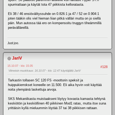
spurrirattaan ja käytät tota 47 piikkista kelloratasta.
Eli 38 / 46 ensiövälityssuhde on 0.826:1 ja 47 / 52 on 0.904:1
joten tääkin olis viel hieman liian pitkä välläri mutta on jo siellä
päin. Mun autossa tää ero on kompensoitu truggyn tiheämmillä
perävälläreillä.
Just joo.
JariV
15.10.07 - klo: 15.05
#128
Viimeisin muokkaus
: 16.10.07 - klo: 12.47 käyttäjältä JariV
Tarkastin tollasen SC 120 FS -moottorin speksit ja
huippukierrokset koneelle on 11.500. Eli aika hyvin voit käyttää
noita ylempänä laskettuja arvoja.
SKS Mekaniikasta muistaakseni löytyy kovasta kamasta tehtynä
keskiötön ja keskiöllinen 40 piikkinen Mod1 ratas, mutta itse suna
yrittäisin kyllä mieluummin löytää 37 tai 38 piikkisen rattaan.