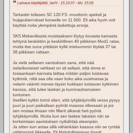
Lainaus käyttäjältä: JariV - 15.10.07 - klo: 15.05
Tarkastin tollasen SC 120 FS -moottorin speksit ja
huippukierrokset koneelle on 11.500. Eli aika hyvin voit
käyttää noita ylempänä laskettuja arvoja.
SKS Mekaniikasta muistaakseni löytyy kovasta kamasta
tehtynä keskiötön ja keskiöllinen 40 piikkinen Mod1 ratas,
mutta itse suna yrittäisin kyllä mieluummin löytää 37 tai
38 piikkisen rattaan.
Ja vielä sellanen varotuksen sana, että nää
nelarikoneiset vehkeet on sit sellasii, että sinne ei
tosiaankaan kannata laittaa mitään paljon luistavaa
kytkintä, niitä saa olla vaan koko aika uusimassa ja
nelarin vääntö menee täysin hukkaan luistavan kytkimen
kanssa, siitä tulee laiskan ja kuminauhamaisen
tuntuinen.
Itselläni kytkin toimii siten, että tyhjäkäynnillä vessa pysyy
juuri ja juuri paikallaan pyörät maassa ollessaan ja jos
sen nostaa ilmaan niin fillarit alkavat heti pyöriä
tyhjäkäynnillä. Mutta kun sen laskee takaisin niin se
korkeintaan aavistuksen nytkähtää eteenpäin.
Ja sitten kun antaa sillä vähänkään kaasua niin se ryntää
välittömästi liikkeelle. Eli Mahdollisimman löysät