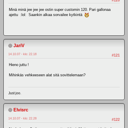
#120
Minä minä jee jee jee ostin super customin 120. Pari gallonaa
ajettu :lol: Saankin alkaa sorvailee kytkintä
JariV
14.10.07 - klo: 22.18
#121
Hieno juttu !
Mihinkäs vehkeeseen alat sitä sovittelemaan?
Just joo.
Elvisrc
14.10.07 - klo: 22.28
#122