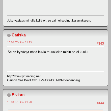
Joku vastaus minulla kyllä oli, se vain ei sopinut kysymykseen.
Catiska
15.10.07 - klo: 21.23
#143
Se on kylvänyt näitä kuvia muuallekin mihin ne ei kuulu...
http://www.lynxracing.net
Carson Gas Devil 4wd, E-MAXX/CC MMM/Plettenberg
Elvisrc
15.10.07 - klo: 21.28
#144