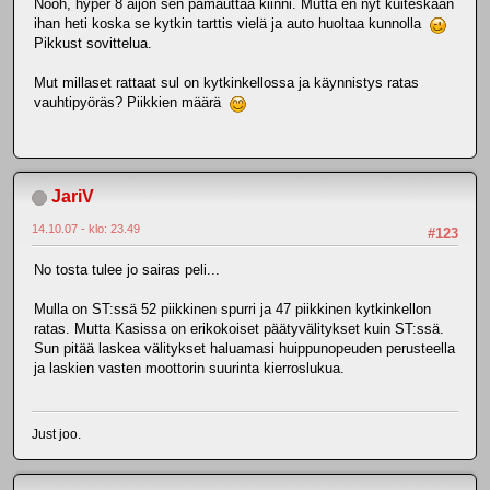
Nooh, hyper 8 aijon sen pamauttaa kiinni. Mutta en nyt kuiteskaan
ihan heti koska se kytkin tarttis vielä ja auto huoltaa kunnolla
Pikkust sovittelua.
Mut millaset rattaat sul on kytkinkellossa ja käynnistys ratas
vauhtipyöräs? Piikkien määrä
JariV
14.10.07 - klo: 23.49
#123
No tosta tulee jo sairas peli...
Mulla on ST:ssä 52 piikkinen spurri ja 47 piikkinen kytkinkellon
ratas. Mutta Kasissa on erikokoiset päätyvälitykset kuin ST:ssä.
Sun pitää laskea välitykset haluamasi huippunopeuden perusteella
ja laskien vasten moottorin suurinta kierroslukua.
Just joo.