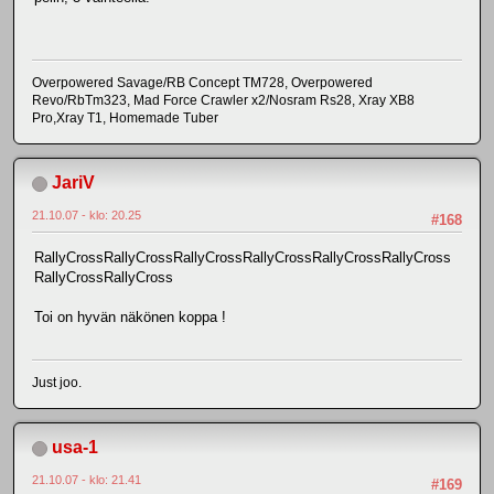
Overpowered Savage/RB Concept TM728, Overpowered
Revo/RbTm323, Mad Force Crawler x2/Nosram Rs28, Xray XB8
Pro,Xray T1, Homemade Tuber
JariV
21.10.07 - klo: 20.25
#168
RallyCrossRallyCrossRallyCrossRallyCrossRallyCrossRallyCross
RallyCrossRallyCross
Toi on hyvän näkönen koppa !
Just joo.
usa-1
21.10.07 - klo: 21.41
#169