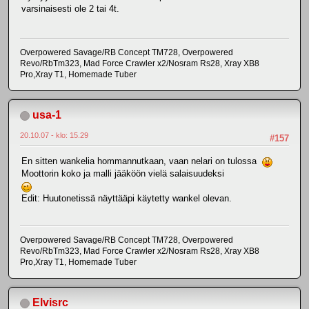
varsinaisesti ole 2 tai 4t.
Overpowered Savage/RB Concept TM728, Overpowered
Revo/RbTm323, Mad Force Crawler x2/Nosram Rs28, Xray XB8
Pro,Xray T1, Homemade Tuber
usa-1
20.10.07 - klo: 15.29
#157
En sitten wankelia hommannutkaan, vaan nelari on tulossa
Moottorin koko ja malli jääköön vielä salaisuudeksi
Edit: Huutonetissä näyttääpi käytetty wankel olevan.
Overpowered Savage/RB Concept TM728, Overpowered
Revo/RbTm323, Mad Force Crawler x2/Nosram Rs28, Xray XB8
Pro,Xray T1, Homemade Tuber
Elvisrc