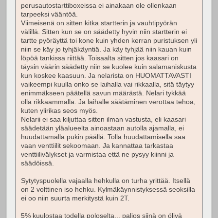
perusautostarttiboxeissa ei ainakaan ole ollenkaan
tarpeeksi vääntöä.
Viimeisenä on sitten kitka startterin ja vauhtipyörän
välillä. Sitten kun se on säädetty hyvin niin startterin ei
tartte pyöräyttä toi kone kuin yhden kerran puristuksen yli
niin se käy jo tyhjäkäyntiä. Ja käy tyhjää niin kauan kuin
löpöä tankissa riittää. Toisaalta sitten jos kaasari on
täysin väärin säädetty niin se kuolee kuin salamaniskusta
kun koskee kaasuun. Ja nelarista on HUOMATTAVASTI
vaikeempi kuulla onko se laihalla vai rikkaalla, sitä täytyy
enimmäkseen päätellä savun määrästä. Nelari tykkää
olla rikkaammalla. Ja laihalle säätäminen verottaa tehoa,
kuten ylirikas seos myös.
Nelarii ei saa kiljuttaa sitten ilman vastusta, eli kaasari
säädetään yläalueelta ainoastaan autolla ajamalla, ei
huudattamalla pukin päällä. Tolla huudattamisella saa
vaan venttiilit sekoomaan. Ja kannattaa tarkastaa
venttiilivälykset ja varmistaa että ne pysyy kiinni ja
säädöissä.
Sytytyspuolella vajaalla hehkulla on turha yrittää. Itsellä
on 2 volttinen iso hehku. Kylmäkäynnistyksessä seoksilla
ei oo niin suurta merkitystä kuin 2T.
5% kuulostaa todella poloselta... paljos siinä on öljyä