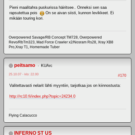
Pieni maalitahra puskurissa häiritsee.. Onneksi sen saa
rapsutettua pois
On se aivan siisti, kunnon levikkeet. Ei
mikään touring kori.
Overpowered Savage/RB Concept TM728, Overpowered
Revo/RbTm323, Mad Force Crawler x2/Nosram Rs28, Xray XB8
Pro,Xray T1, Homemade Tuber
peitsamo
KUArc
25.10.07 - klo: 22.00
#170
Valitettavasti nelarit lähti myyntiin, tarjotkaa jos on kiinnostusta:
http://rc10.fi/index.php?topic=24234.0
Flying Calacucco
INFERNO ST US