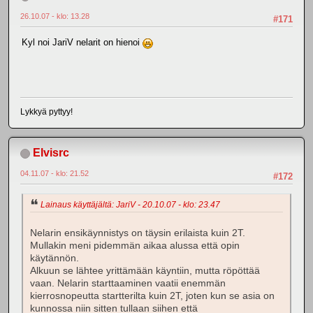
26.10.07 - klo: 13.28
#171
Kyl noi JariV nelarit on hienoi
Lykkyä pyttyy!
Elvisrc
04.11.07 - klo: 21.52
#172
Lainaus käyttäjältä: JariV - 20.10.07 - klo: 23.47
Nelarin ensikäynnistys on täysin erilaista kuin 2T.
Mullakin meni pidemmän aikaa alussa että opin
käytännön.
Alkuun se lähtee yrittämään käyntiin, mutta röpöttää
vaan. Nelarin starttaaminen vaatii enemmän
kierrosnopeutta startterilta kuin 2T, joten kun se asia on
kunnossa niin sitten tullaan siihen että