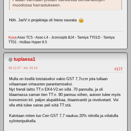
muodossa harrastukseen.
Höh. JariV:n projekteja oli hieno seurata
Kuva
Asso TC5 - Asso L4 - Jconcepts BJ4 - Tamiya TT01D - Tamiya
TT01 - HoBao Hyper 8.5
tuplaesa1
08.12.07 - klo: 03.14
#177
Mulla on itsellä toistaiseksi vakio GST 7,7ccm jota tullaan
viilaamaan virtausten parantamiseksi.
Nyt frendi laitto TT:n EK4-V2:en sillä .70 pannulla, ja oli
tilaamassa saman tien TT:n .90 pannuu siihen, autoon tulee myös
konversion kit. paljon alupalikkaa, titaanivantit ja nivelvetarit. Voi
olla että tulee sairas peli siitä TT:stä.
Katotaan miten tuo Cen GST 7,7 naukuu 20% nitrolla ja viilatulla
sylinteriputkella.