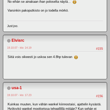
No eihän se ainakaan ihan poloselta näytä...
Varsinkin pakoputkisto on jo todella mörkö.
Just joo.
Elvisrc
19.10.07 - klo: 14.19
#155
Siitä vois oikeesti jo uskoa sen 4.8hp tulevan
usa-1
19.10.07 - klo: 17.23
#156
Kuinkas muuten, kun vähän wankel kiinnostaisi, ajattelin kysästä.
Hyötyykö wankel moottorissa tehopillillä mitään? Kun sehän ei