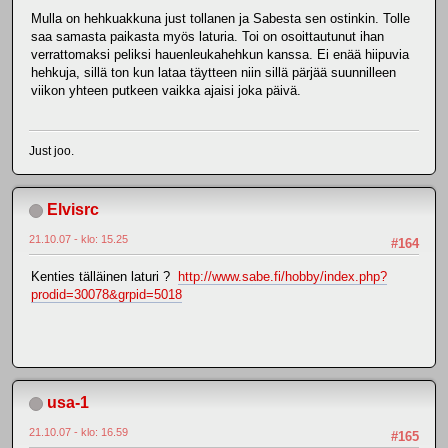
Mulla on hehkuakkuna just tollanen ja Sabesta sen ostinkin. Tolle
saa samasta paikasta myös laturia. Toi on osoittautunut ihan
verrattomaksi peliksi hauenleukahehkun kanssa. Ei enää hiipuvia
hehkuja, sillä ton kun lataa täytteen niin sillä pärjää suunnilleen
viikon yhteen putkeen vaikka ajaisi joka päivä.
Just joo.
Elvisrc
21.10.07 - klo: 15.25
#164
Kenties tälläinen laturi ?
http://www.sabe.fi/hobby/index.php?
prodid=30078&grpid=5018
usa-1
21.10.07 - klo: 16.59
#165