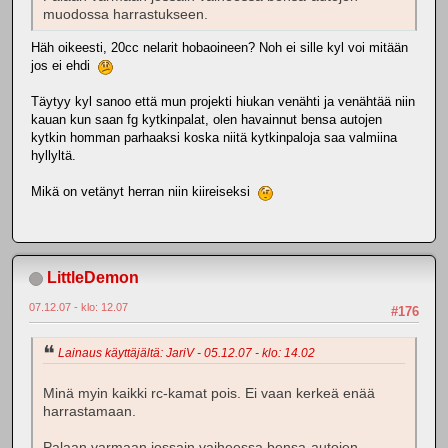
muodossa harrastukseen.
Häh oikeesti, 20cc nelarit hobaoineen? Noh ei sille kyl voi mitään
jos ei ehdi
Täytyy kyl sanoo että mun projekti hiukan venähti ja venähtää niin
kauan kun saan fg kytkinpalat, olen havainnut bensa autojen
kytkin homman parhaaksi koska niitä kytkinpaloja saa valmiina
hyllyltä.
Mikä on vetänyt herran niin kiireiseksi
LittleDemon
07.12.07 - klo: 12.07
#176
Lainaus käyttäjältä: JariV - 05.12.07 - klo: 14.02
Minä myin kaikki rc-kamat pois. Ei vaan kerkeä enää
harrastamaan.
Palaan varmaan jossain vaiheessa bensa-autojen