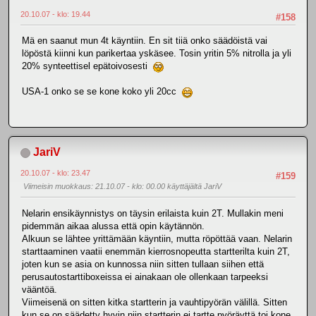
20.10.07 - klo: 19.44
#158
Mä en saanut mun 4t käyntiin. En sit tiiä onko säädöistä vai
löpöstä kiinni kun parikertaa yskäsee. Tosin yritin 5% nitrolla ja yli
20% synteettisel epätoivosesti
USA-1 onko se se kone koko yli 20cc
JariV
20.10.07 - klo: 23.47
#159
Viimeisin muokkaus
: 21.10.07 - klo: 00.00 käyttäjältä JariV
Nelarin ensikäynnistys on täysin erilaista kuin 2T. Mullakin meni
pidemmän aikaa alussa että opin käytännön.
Alkuun se lähtee yrittämään käyntiin, mutta röpöttää vaan. Nelarin
starttaaminen vaatii enemmän kierrosnopeutta startterilta kuin 2T,
joten kun se asia on kunnossa niin sitten tullaan siihen että
perusautostarttiboxeissa ei ainakaan ole ollenkaan tarpeeksi
vääntöä.
Viimeisenä on sitten kitka startterin ja vauhtipyörän välillä. Sitten
kun se on säädetty hyvin niin startterin ei tartte pyöräyttä toi kone