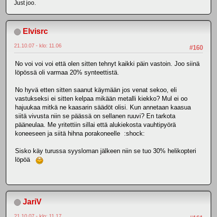
Just joo.
Elvisrc
21.10.07 - klo: 11.06
#160
No voi voi voi että olen sitten tehnyt kaikki päin vastoin. Joo siinä
löpössä oli varmaa 20% synteettistä.
No hyvä etten sitten saanut käymään jos venat sekoo, eli
vastukseksi ei sitten kelpaa mikään metalli kiekko? Mul ei oo
hajuukaa mitkä ne kaasarin säädöt olisi. Kun annetaan kaasua
siitä vivusta niin se päässä on sellanen ruuvi? En tarkota
pääneulaa. Me yritettiin sillai että alukiekosta vauhtipyörä
koneeseen ja siitä hihna porakoneelle :shock:
Sisko käy turussa syysloman jälkeen niin se tuo 30% helikopteri
löpöä
JariV
21.10.07 - klo: 11.17