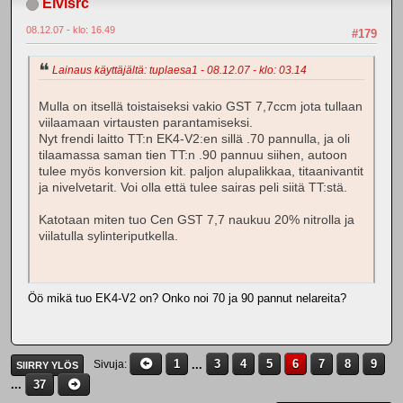
Elvisrc
08.12.07 - klo: 16.49
#179
Lainaus käyttäjältä: tuplaesa1 - 08.12.07 - klo: 03.14
Mulla on itsellä toistaiseksi vakio GST 7,7ccm jota tullaan
viilaamaan virtausten parantamiseksi.
Nyt frendi laitto TT:n EK4-V2:en sillä .70 pannulla, ja oli
tilaamassa saman tien TT:n .90 pannuu siihen, autoon
tulee myös konversion kit. paljon alupalikkaa, titaanivantit
ja nivelvetarit. Voi olla että tulee sairas peli siitä TT:stä.
Katotaan miten tuo Cen GST 7,7 naukuu 20% nitrolla ja
viilatulla sylinteriputkella.
Öö mikä tuo EK4-V2 on? Onko noi 70 ja 90 pannut nelareita?
1
...
3
4
5
6
7
8
9
Sivuja
SIIRRY YLÖS
...
37