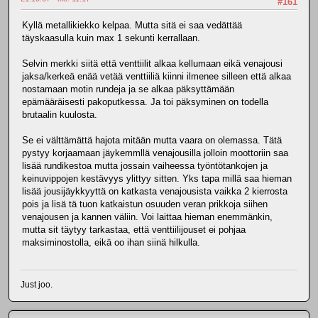
#161
Kyllä metallikiekko kelpaa. Mutta sitä ei saa vedättää
täyskaasulla kuin max 1 sekunti kerrallaan.
Selvin merkki siitä että venttiilit alkaa kellumaan eikä venajousi
jaksa/kerkeä enää vetää venttiiliä kiinni ilmenee silleen että alkaa
nostamaan motin rundeja ja se alkaa päksyttämään
epämääräisesti pakoputkessa. Ja toi päksyminen on todella
brutaalin kuulosta.
Se ei välttämättä hajota mitään mutta vaara on olemassa. Tätä
pystyy korjaamaan jäykemmllä venajousilla jolloin moottoriin saa
lisää rundikestoa mutta jossain vaiheessa työntötankojen ja
keinuvippojen kestävyys ylittyy sitten. Yks tapa millä saa hieman
lisää jousijäykkyyttä on katkasta venajousista vaikka 2 kierrosta
pois ja lisä tä tuon katkaistun osuuden veran prikkoja siihen
venajousen ja kannen väliin. Voi laittaa hieman enemmänkin,
mutta sit täytyy tarkastaa, että venttiilijouset ei pohjaa
maksiminostolla, eikä oo ihan siinä hilkulla.
Just joo.