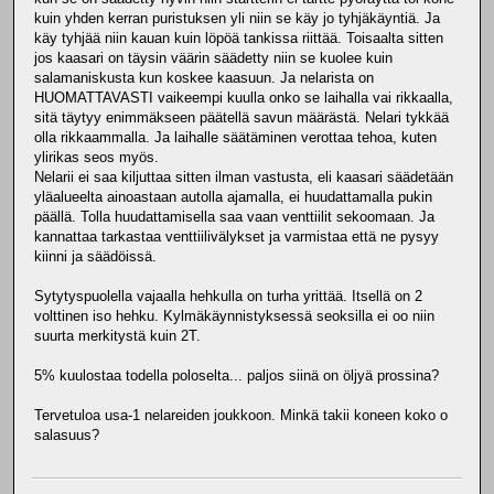
kuin yhden kerran puristuksen yli niin se käy jo tyhjäkäyntiä. Ja
käy tyhjää niin kauan kuin löpöä tankissa riittää. Toisaalta sitten
jos kaasari on täysin väärin säädetty niin se kuolee kuin
salamaniskusta kun koskee kaasuun. Ja nelarista on
HUOMATTAVASTI vaikeempi kuulla onko se laihalla vai rikkaalla,
sitä täytyy enimmäkseen päätellä savun määrästä. Nelari tykkää
olla rikkaammalla. Ja laihalle säätäminen verottaa tehoa, kuten
ylirikas seos myös.
Nelarii ei saa kiljuttaa sitten ilman vastusta, eli kaasari säädetään
yläalueelta ainoastaan autolla ajamalla, ei huudattamalla pukin
päällä. Tolla huudattamisella saa vaan venttiilit sekoomaan. Ja
kannattaa tarkastaa venttiilivälykset ja varmistaa että ne pysyy
kiinni ja säädöissä.
Sytytyspuolella vajaalla hehkulla on turha yrittää. Itsellä on 2
volttinen iso hehku. Kylmäkäynnistyksessä seoksilla ei oo niin
suurta merkitystä kuin 2T.
5% kuulostaa todella poloselta... paljos siinä on öljyä prossina?
Tervetuloa usa-1 nelareiden joukkoon. Minkä takii koneen koko o
salasuus?