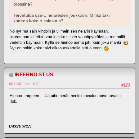
prossina?
Tervetuloa usa-1 nelareiden joukkoon. Minkä takii
koneen koko o salasuus?
No nyt mä sain vihdoin ja viimein sen nelarin käymään,
oikeastaan laitettiin vaa kiekko siihen vauhtipyöräksi ja remmillä
vedettiin käymään. Kyllä se hienoo ääntä piti, kuin joku manki
Nyt on onkin koko talvi aikaa askarrella sitä autoon
INFERNO ST US
05.11.07 - klo: 16.52
#173
Hienoo :mrgreen:. Tää aihe heräs henkiin ainakin toivottavasti
:lol:.
Lykkyä pyttyy!