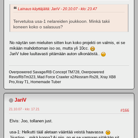
Lainaus käyttäjältä: JariV - 20.10.07 - klo: 23.47
Tervetuloa usa-1 nelareiden joukkoon. Minkä takii
koneen koko o salasuus?
No näytän sen mieluiten sitten kun koko projekti on valmis, ei se
mikään mahdottoman iso oo, mutta yli 10cc.
JariV tulee luultavasti pitämään auton ulkonäöstä..
Overpowered Savage/RB Concept TM728, Overpowered
Revo/RbTm323, Mad Force Crawler x2/Nosram Rs28, Xray XB8
Pro,Xray T1, Homemade Tuber
JariV
21.10.07 - klo: 17.21
#166
Elvis: Joo, tollanen just.
usa-1: Helkutti tääl aletaan vääntää veistä haavassa
Jjjustjoo... mikä koppa? Ai niin, no ei se varmaan sitäkään sit