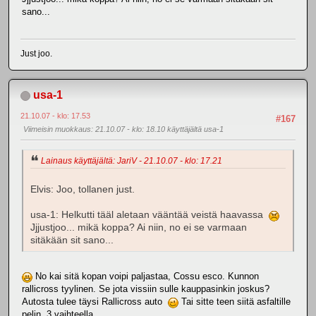
sano...
Just joo.
usa-1
21.10.07 - klo: 17.53
#167
Viimeisin muokkaus
: 21.10.07 - klo: 18.10 käyttäjältä usa-1
Lainaus käyttäjältä: JariV - 21.10.07 - klo: 17.21
Elvis: Joo, tollanen just.
usa-1: Helkutti tääl aletaan vääntää veistä haavassa
Jjjustjoo... mikä koppa? Ai niin, no ei se varmaan
sitäkään sit sano...
No kai sitä kopan voipi paljastaa, Cossu esco. Kunnon
rallicross tyylinen. Se jota vissiin sulle kauppasinkin joskus?
Autosta tulee täysi Rallicross auto
Tai sitte teen siitä asfaltille
pelin, 3 vaihteella.