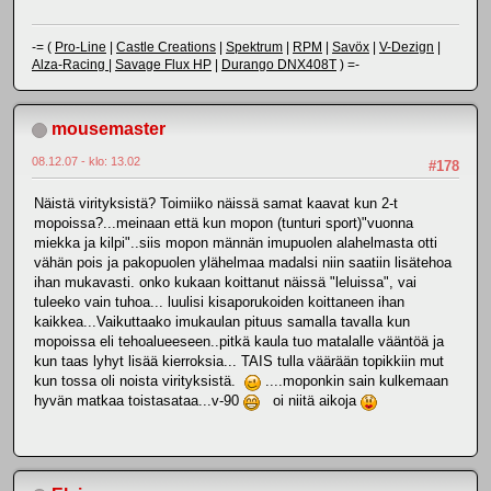
-= (
Pro-Line
|
Castle Creations
|
Spektrum
|
RPM
|
Savöx
|
V-Dezign
|
Alza-Racing
|
Savage Flux HP
|
Durango DNX408T
) =-
mousemaster
08.12.07 - klo: 13.02
#178
Näistä virityksistä? Toimiiko näissä samat kaavat kun 2-t
mopoissa?...meinaan että kun mopon (tunturi sport)"vuonna
miekka ja kilpi"..siis mopon männän imupuolen alahelmasta otti
vähän pois ja pakopuolen ylähelmaa madalsi niin saatiin lisätehoa
ihan mukavasti. onko kukaan koittanut näissä "leluissa", vai
tuleeko vain tuhoa... luulisi kisaporukoiden koittaneen ihan
kaikkea...Vaikuttaako imukaulan pituus samalla tavalla kun
mopoissa eli tehoalueeseen..pitkä kaula tuo matalalle vääntöä ja
kun taas lyhyt lisää kierroksia... TAIS tulla väärään topikkiin mut
kun tossa oli noista virityksistä.
....moponkin sain kulkemaan
hyvän matkaa toistasataa...v-90
oi niitä aikoja