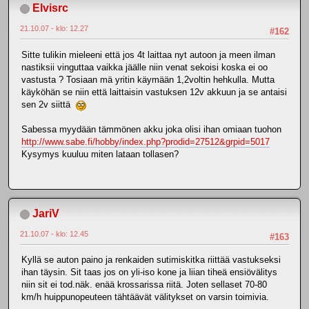
Elvisrc
21.10.07 - klo: 12.27
#162
Sitte tulikin mieleeni että jos 4t laittaa nyt autoon ja meen ilman
nastiksii vinguttaa vaikka jäälle niin venat sekoisi koska ei oo
vastusta ? Tosiaan mä yritin käymään 1,2voltin hehkulla. Mutta
käyköhän se niin että laittaisin vastuksen 12v akkuun ja se antaisi
sen 2v siittä
Sabessa myydään tämmönen akku joka olisi ihan omiaan tuohon
http://www.sabe.fi/hobby/index.php?prodid=27512&grpid=5017
Kysymys kuuluu miten lataan tollasen?
JariV
21.10.07 - klo: 12.45
#163
Kyllä se auton paino ja renkaiden sutimiskitka riittää vastukseksi
ihan täysin. Sit taas jos on yli-iso kone ja liian tiheä ensiövälitys
niin sit ei tod.näk. enää krossarissa riitä. Joten sellaset 70-80
km/h huippunopeuteen tähtäävät välitykset on varsin toimivia.