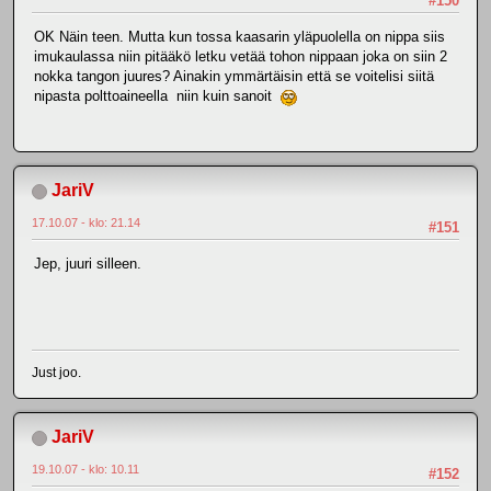
#150
OK Näin teen. Mutta kun tossa kaasarin yläpuolella on nippa siis
imukaulassa niin pitääkö letku vetää tohon nippaan joka on siin 2
nokka tangon juures? Ainakin ymmärtäisin että se voitelisi siitä
nipasta polttoaineella niin kuin sanoit
JariV
17.10.07 - klo: 21.14
#151
Jep, juuri silleen.
Just joo.
JariV
19.10.07 - klo: 10.11
#152