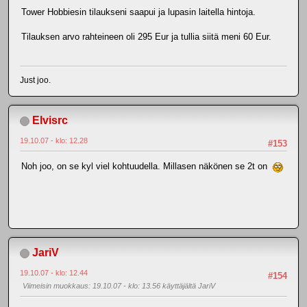
Tower Hobbiesin tilaukseni saapui ja lupasin laitella hintoja.
Tilauksen arvo rahteineen oli 295 Eur ja tullia siitä meni 60 Eur.
Just joo.
Elvisrc
19.10.07 - klo: 12.28
#153
Noh joo, on se kyl viel kohtuudella. Millasen näkönen se 2t on
JariV
19.10.07 - klo: 12.44
#154
Viimeisin muokkaus
: 19.10.07 - klo: 13.56 käyttäjältä JariV