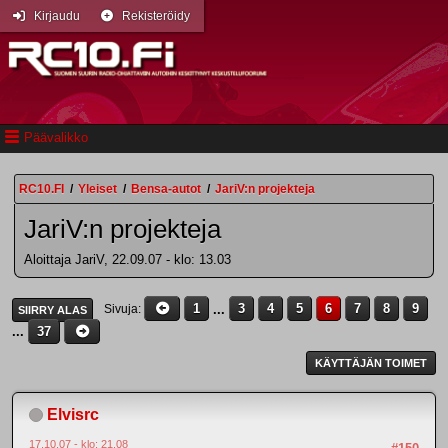
Kirjaudu
Rekisteröidy
Päävalikko
RC10.FI
/
Yleiset
/
Bensa-autot
/
JariV:n projekteja
JariV:n projekteja
Aloittaja JariV, 22.09.07 - klo: 13.03
1
...
3
4
5
6
7
8
9
Sivuja
SIIRRY ALAS
...
37
KÄYTTÄJÄN TOIMET
Elvisrc
17.10.07 - klo: 21.08